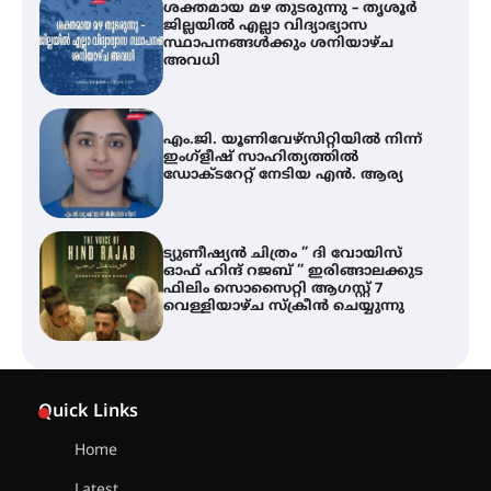
ശക്തമായ മഴ തുടരുന്നു – തൃശൂർ
ജില്ലയിൽ എല്ലാ വിദ്യാഭ്യാസ
സ്ഥാപനങ്ങൾക്കും ശനിയാഴ്ച
അവധി
എം.ജി. യൂണിവേഴ്‌സിറ്റിയിൽ നിന്ന്
ഇംഗ്ളീഷ് സാഹിത്യത്തിൽ
ഡോക്ടറേറ്റ് നേടിയ എൻ. ആര്യ
ട്യുണീഷ്യൻ ചിത്രം ” ദി വോയിസ്
ഓഫ് ഹിന്ദ് റജബ് ” ഇരിങ്ങാലക്കുട
ഫിലിം സൊസൈറ്റി ആഗസ്റ്റ് 7
വെള്ളിയാഴ്ച സ്‌ക്രീൻ ചെയ്യുന്നു
തിരനോട്ടം ‘അരങ്ങ് 2026’ ഉണർന്നു
Quick Links
Home
ഐ.ടി.യു. ബാങ്കിലെ
Latest