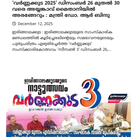
‘വർണ്ണക്കുട 2025’ ഡിസംബർ 26 മുതൽ 30
വരെ അയ്യങ്കാവ് മൈതാനിയിൽ
അരങ്ങേറും : മന്ത്രി ഡോ. ആർ ബിന്ദു
December 12, 2025
ഇരിങ്ങാലക്കുട : ഇരിങ്ങാലക്കുടയുടെ സാംസ്‌കാരിക
മണ്ഡലത്തിൽ കൂടിച്ചേരലിന്റെയും സമഭാവനയുടെയും
പുതുചരിത്രം എഴുതിച്ചേർത്ത ‘വർണ്ണക്കുട’
സംസ്ക്കാരികോത്സവം ‘സീസൺ 3’ ഡിസംബർ 26,…