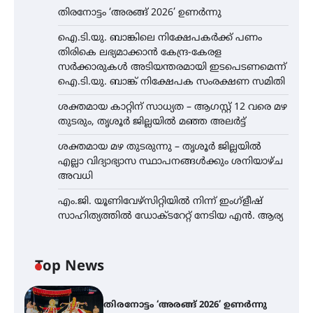
തിരനോട്ടം ‘അരങ്ങ് 2026’ ഉണർന്നു
ഐ.ടി.യു. ബാങ്കിലെ നിക്ഷേപകർക്ക് പണം
തിരികെ ലഭ്യമാക്കാൻ കേന്ദ്ര-കേരള
സർക്കാരുകൾ അടിയന്തരമായി ഇടപെടണമെന്ന്
ഐ.ടി.യു. ബാങ്ക് നിക്ഷേപക സംരക്ഷണ സമിതി
ശക്തമായ കാറ്റിന് സാധ്യത – ആഗസ്റ്റ് 12 വരെ മഴ
തുടരും, തൃശൂർ ജില്ലയിൽ മഞ്ഞ അലർട്ട്
ശക്തമായ മഴ തുടരുന്നു – തൃശൂർ ജില്ലയിൽ
എല്ലാ വിദ്യാഭ്യാസ സ്ഥാപനങ്ങൾക്കും ശനിയാഴ്ച
അവധി
എം.ജി. യൂണിവേഴ്‌സിറ്റിയിൽ നിന്ന് ഇംഗ്ളീഷ്
സാഹിത്യത്തിൽ ഡോക്ടറേറ്റ് നേടിയ എൻ. ആര്യ
Top News
തിരനോട്ടം ‘അരങ്ങ് 2026’ ഉണർന്നു