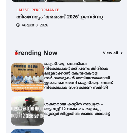
ട്യുണീഷ്യൻ ചിത്രം ” ദി വോയിസ്
ഓഫ് ഹിന്ദ് റജബ് ” ഇരിങ്ങാലക്കുട
LATEST
PERFORMANCE
EX
ഫിലിം സൊസൈറ്റി ആഗസ്റ്റ് 7
തിരനോട്ടം ‘അരങ്ങ് 2026’ ഉണർന്നു
വെള്ളിയാഴ്ച സ്‌ക്രീൻ ചെയ്യുന്നു
ഐ
പ
August 8, 2026
ി
ക
ഇ
ന
തിരനോട്ടം ‘അരങ്ങ് 2026’ ഉണർന്നു
Trending Now
View all
ഐ.ടി.യു. ബാങ്കിലെ
നിക്ഷേപകർക്ക് പണം തിരികെ
ലഭ്യമാക്കാൻ കേന്ദ്ര-കേരള
സർക്കാരുകൾ അടിയന്തരമായി
ഇടപെടണമെന്ന് ഐ.ടി.യു. ബാങ്ക്
നിക്ഷേപക സംരക്ഷണ സമിതി
ശക്തമായ കാറ്റിന് സാധ്യത –
ആഗസ്റ്റ് 12 വരെ മഴ തുടരും,
തൃശൂർ ജില്ലയിൽ മഞ്ഞ അലർട്ട്