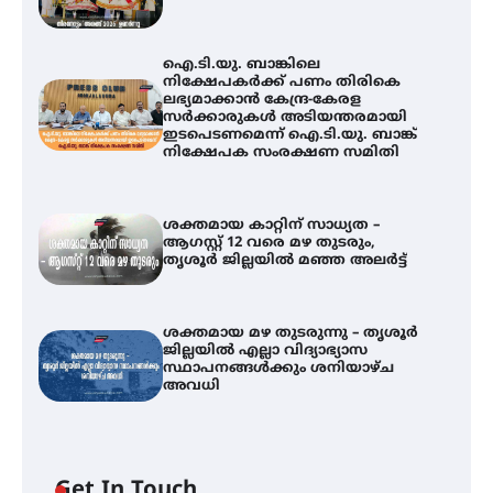
ഐ.ടി.യു. ബാങ്കിലെ
നിക്ഷേപകർക്ക് പണം തിരികെ
ലഭ്യമാക്കാൻ കേന്ദ്ര-കേരള
സർക്കാരുകൾ അടിയന്തരമായി
ഇടപെടണമെന്ന് ഐ.ടി.യു. ബാങ്ക്
നിക്ഷേപക സംരക്ഷണ സമിതി
ശക്തമായ കാറ്റിന് സാധ്യത –
ആഗസ്റ്റ് 12 വരെ മഴ തുടരും,
തൃശൂർ ജില്ലയിൽ മഞ്ഞ അലർട്ട്
ശക്തമായ മഴ തുടരുന്നു – തൃശൂർ
ജില്ലയിൽ എല്ലാ വിദ്യാഭ്യാസ
സ്ഥാപനങ്ങൾക്കും ശനിയാഴ്ച
അവധി
ഐ.ടി.യു. ബാങ്കിലെ
Get In Touch