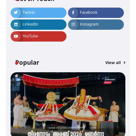
നിക്ഷേപകർക്ക് പണം തിരികെ
ലഭ്യമാക്കാൻ കേന്ദ്ര-കേരള
സർക്കാരുകൾ അടിയന്തരമായി
Twitter
Facebook
ഇടപെടണമെന്ന് ഐ.ടി.യു. ബാങ്ക്
നിക്ഷേപക സംരക്ഷണ സമിതി
LinkedIn
Instagram
YouTube
ശക്തമായ കാറ്റിന് സാധ്യത –
ആഗസ്റ്റ് 12 വരെ മഴ തുടരും,
തൃശൂർ ജില്ലയിൽ മഞ്ഞ അലർട്ട്
Popular
View all
ശക്തമായ മഴ തുടരുന്നു – തൃശൂർ
ജില്ലയിൽ എല്ലാ വിദ്യാഭ്യാസ
സ്ഥാപനങ്ങൾക്കും ശനിയാഴ്ച
അവധി
എം.ജി. യൂണിവേഴ്‌സിറ്റിയിൽ നിന്ന്
ഇംഗ്ളീഷ് സാഹിത്യത്തിൽ
ഡോക്ടറേറ്റ് നേടിയ എൻ. ആര്യ