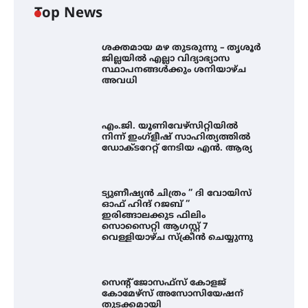
Top News
ശക്തമായ മഴ തുടരുന്നു – തൃശൂർ
ജില്ലയിൽ എല്ലാ വിദ്യാഭ്യാസ
സ്ഥാപനങ്ങൾക്കും ശനിയാഴ്ച
അവധി
എം.ജി. യൂണിവേഴ്‌സിറ്റിയിൽ
നിന്ന് ഇംഗ്ളീഷ് സാഹിത്യത്തിൽ
ഡോക്ടറേറ്റ് നേടിയ എൻ. ആര്യ
ട്യുണീഷ്യൻ ചിത്രം ” ദി വോയിസ്
ഓഫ് ഹിന്ദ് റജബ് ”
ഇരിങ്ങാലക്കുട ഫിലിം
സൊസൈറ്റി ആഗസ്റ്റ് 7
വെള്ളിയാഴ്ച സ്‌ക്രീൻ ചെയ്യുന്നു
എം.ജി. യൂണിവേഴ്‌സിറ്റിയിൽ നിന്ന്
ഇംഗ്ളീഷ് സാഹിത്യത്തിൽ
ഡോക്ടറേറ്റ് നേടിയ എൻ. ആര്യ
സെന്റ് ജോസഫ്സ് കോളജ്
കോമേഴ്‌സ് അസോസിയേഷന്
തുടക്കമായി