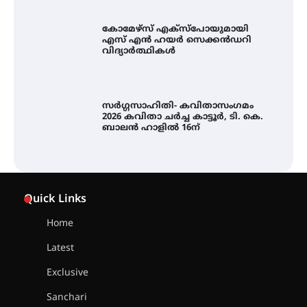
കോമേഴ്സ് എക്സ്പോയുമായി
എസ് എൻ ഹയർ സെക്കൻഡറി
വിദ്യാർത്ഥികൾ
സർഗ്ഗസാഹിതി- കവിതാസംഗമം
2026 കവിതാ ചർച്ച കാട്ടൂർ, ടി. കെ.
ബാലൻ ഹാളിൽ 16ന്
ശക്തമായ മഴ തുടരുന്നു – തൃശൂർ
ജില്ലയിൽ എല്ലാ വിദ്യാഭ്യാസ
Quick Links
സ്ഥാപനങ്ങൾക്കും ശനിയാഴ്ച
അവധി
Home
Latest
എം.ജി. യൂണിവേഴ്‌സിറ്റിയിൽ നിന്ന്
ഇംഗ്ളീഷ് സാഹിത്യത്തിൽ
Exclusive
ഡോക്ടറേറ്റ് നേടിയ എൻ. ആര്യ
Sanchari