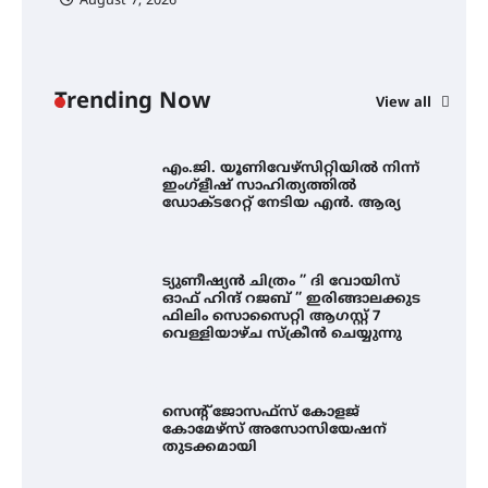
August 7, 2026
ശക്തമായ മഴ തുടരുന്നു – തൃശൂർ
ജില്ലയിൽ എല്ലാ വിദ്യാഭ്യാസ
സ്ഥാപനങ്ങൾക്കും ശനിയാഴ്ച
അവധി
Trending Now
View all
എം.ജി. യൂണിവേഴ്‌സിറ്റിയിൽ നിന്ന്
ഇംഗ്ളീഷ് സാഹിത്യത്തിൽ
ഡോക്ടറേറ്റ് നേടിയ എൻ. ആര്യ
ട്യുണീഷ്യൻ ചിത്രം ” ദി വോയിസ്
ഓഫ് ഹിന്ദ് റജബ് ” ഇരിങ്ങാലക്കുട
ഫിലിം സൊസൈറ്റി ആഗസ്റ്റ് 7
വെള്ളിയാഴ്ച സ്‌ക്രീൻ ചെയ്യുന്നു
സെന്റ് ജോസഫ്സ് കോളജ്
കോമേഴ്‌സ് അസോസിയേഷന്
തുടക്കമായി