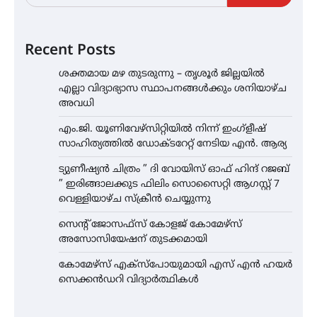
Recent Posts
ശക്തമായ മഴ തുടരുന്നു – തൃശൂർ ജില്ലയിൽ
എല്ലാ വിദ്യാഭ്യാസ സ്ഥാപനങ്ങൾക്കും ശനിയാഴ്ച
അവധി
എം.ജി. യൂണിവേഴ്‌സിറ്റിയിൽ നിന്ന് ഇംഗ്ളീഷ്
സാഹിത്യത്തിൽ ഡോക്ടറേറ്റ് നേടിയ എൻ. ആര്യ
ട്യുണീഷ്യൻ ചിത്രം ” ദി വോയിസ് ഓഫ് ഹിന്ദ് റജബ്
” ഇരിങ്ങാലക്കുട ഫിലിം സൊസൈറ്റി ആഗസ്റ്റ് 7
വെള്ളിയാഴ്ച സ്‌ക്രീൻ ചെയ്യുന്നു
സെന്റ് ജോസഫ്സ് കോളജ് കോമേഴ്‌സ്
അസോസിയേഷന് തുടക്കമായി
കോമേഴ്സ് എക്സ്പോയുമായി എസ് എൻ ഹയർ
സെക്കൻഡറി വിദ്യാർത്ഥികൾ