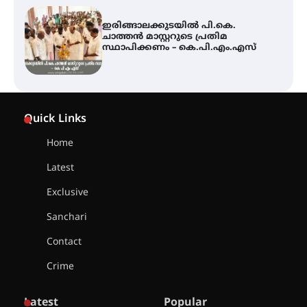
ഇരിങ്ങാലക്കുടയിൽ പി.കെ.
ചാത്തൻ മാസ്റ്ററുടെ പ്രതിമ
സ്ഥാപിക്കണം – കെ.പി.എം.എസ്
സെന്റ് ജോസഫ്സ് കോളേജിൽ 31-ാ
മത് ഇന്റർ-സ്കൂൾ ഗണിത ക്വിസ്
Quick Links
മത്സരം സംഘടിപ്പിച്ചു
Home
ഓൺലൈൻ ഷെയർ ട്രേഡിംഗിന്റെ
Latest
പേരിൽ 1.34 കോടി രൂപ തട്ടിയ
കേസ്; പത്താം പ്രതിയെ
Exclusive
ദുബായിലേക്ക് കോഴിക്കോട് എയർ
പോർട്ട് വഴി കടക്കാൻ ശ്രമിക്കവെ
Sanchari
അറസ്റ്റ് ചെയ്തു
Contact
സാന്ത്വന പരിചരണത്തിന്
കരുത്തായി പി.ആർ. ബാലൻ
Crime
മാസ്റ്റർ മെമ്മോറിയൽ ചാരിറ്റബിൾ
സൊസൈറ്റി; 13-ാം വാർഷിക
പൊതുയോഗം നടന്നു
Latest
Popular