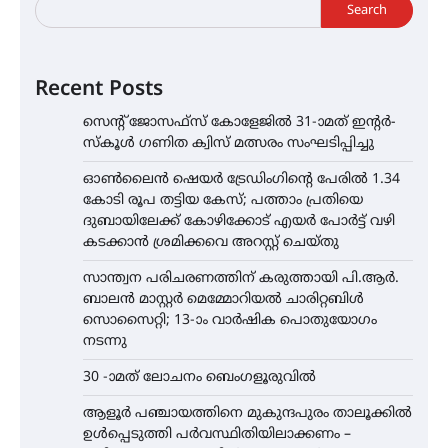
Search
Recent Posts
സെന്റ് ജോസഫ്സ് കോളേജിൽ 31-ാമത് ഇന്റർ-
സ്കൂൾ ഗണിത ക്വിസ് മത്സരം സംഘടിപ്പിച്ചു
ഓൺലൈൻ ഷെയർ ട്രേഡിംഗിന്റെ പേരിൽ 1.34
കോടി രൂപ തട്ടിയ കേസ്; പത്താം പ്രതിയെ
ദുബായിലേക്ക് കോഴിക്കോട് എയർ പോർട്ട് വഴി
കടക്കാൻ ശ്രമിക്കവെ അറസ്റ്റ് ചെയ്തു
സാന്ത്വന പരിചരണത്തിന് കരുത്തായി പി.ആർ.
ബാലൻ മാസ്റ്റർ മെമ്മോറിയൽ ചാരിറ്റബിൾ
സൊസൈറ്റി; 13-ാം വാർഷിക പൊതുയോഗം
നടന്നു
30 -ാമത് ലോചനം ബെംഗളൂരുവിൽ
ആളൂർ പഞ്ചായത്തിനെ മുകുന്ദപുരം താലൂക്കിൽ
ഉൾപ്പെടുത്തി പർവസ്ഥിതിയിലാക്കണം –