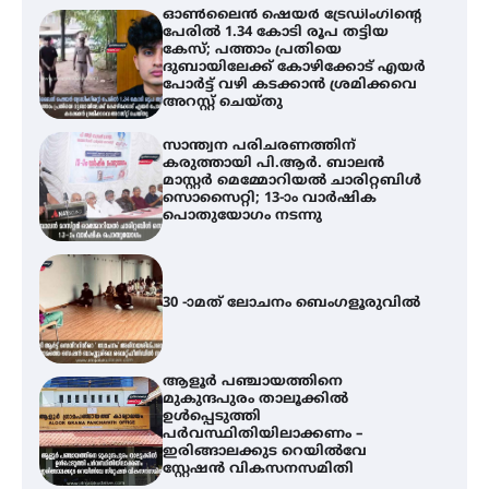
ഓൺലൈൻ ഷെയർ ട്രേഡിംഗിന്റെ
പേരിൽ 1.34 കോടി രൂപ തട്ടിയ
കേസ്; പത്താം പ്രതിയെ
ദുബായിലേക്ക് കോഴിക്കോട് എയർ
പോർട്ട് വഴി കടക്കാൻ ശ്രമിക്കവെ
അറസ്റ്റ് ചെയ്തു
സാന്ത്വന പരിചരണത്തിന്
കരുത്തായി പി.ആർ. ബാലൻ
മാസ്റ്റർ മെമ്മോറിയൽ ചാരിറ്റബിൾ
സൊസൈറ്റി; 13-ാം വാർഷിക
പൊതുയോഗം നടന്നു
30 -ാമത് ലോചനം ബെംഗളൂരുവിൽ
ആളൂർ പഞ്ചായത്തിനെ
മുകുന്ദപുരം താലൂക്കിൽ
ഉൾപ്പെടുത്തി
പർവസ്ഥിതിയിലാക്കണം –
ഇരിങ്ങാലക്കുട റെയിൽവേ
സ്റ്റേഷൻ വികസനസമിതി