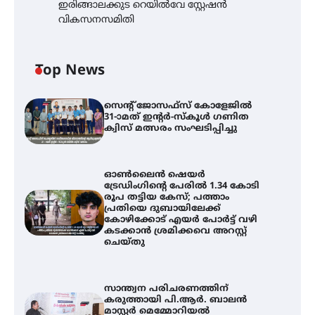
ഇരിങ്ങാലക്കുട റെയിൽവേ സ്റ്റേഷൻ
വികസനസമിതി
Top News
സെന്റ് ജോസഫ്സ് കോളേജിൽ
31-ാമത് ഇന്റർ-സ്കൂൾ ഗണിത
ക്വിസ് മത്സരം സംഘടിപ്പിച്ചു
ഓൺലൈൻ ഷെയർ
ട്രേഡിംഗിന്റെ പേരിൽ 1.34 കോടി
രൂപ തട്ടിയ കേസ്; പത്താം
പ്രതിയെ ദുബായിലേക്ക്
കോഴിക്കോട് എയർ പോർട്ട് വഴി
കടക്കാൻ ശ്രമിക്കവെ അറസ്റ്റ്
ചെയ്തു
സാന്ത്വന പരിചരണത്തിന്
കരുത്തായി പി.ആർ. ബാലൻ
മാസ്റ്റർ മെമ്മോറിയൽ