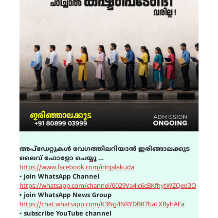
അപ്ഡേറ്റുകൾ വേഗത്തിലറിയാൻ ഇരിങ്ങാലക്കുട
ലൈവ് ഫോളോ ചെയ്യൂ …
https://www.facebook.com/irinjalakuda
▪
join WhatsApp Channel
https://whatsapp.com/channel/0029Va4ic6cBKfhytWZQed3O
▪
join WhatsApp News Group
https://chat.whatsapp.com/K3Ng4NRYDBR7baLXByhAEa
▪
subscribe YouTube channel