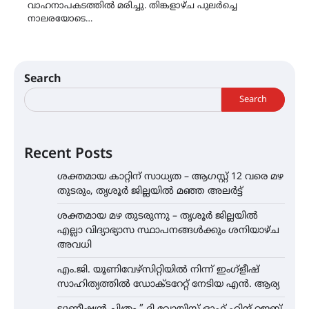
വാഹനാപകടത്തില്‍ മരിച്ചു. തിങ്കളാഴ്ച പുലര്‍ച്ചെ
നാലരയോടെ…
Search
Search
Recent Posts
ശക്തമായ കാറ്റിന് സാധ്യത – ആഗസ്റ്റ് 12 വരെ മഴ
തുടരും, തൃശൂർ ജില്ലയിൽ മഞ്ഞ അലർട്ട്
ശക്തമായ മഴ തുടരുന്നു – തൃശൂർ ജില്ലയിൽ
എല്ലാ വിദ്യാഭ്യാസ സ്ഥാപനങ്ങൾക്കും ശനിയാഴ്ച
അവധി
എം.ജി. യൂണിവേഴ്‌സിറ്റിയിൽ നിന്ന് ഇംഗ്ളീഷ്
സാഹിത്യത്തിൽ ഡോക്ടറേറ്റ് നേടിയ എൻ. ആര്യ