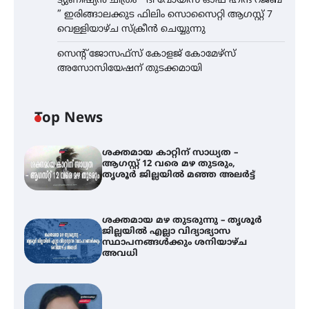
ട്യുണീഷ്യൻ ചിത്രം ” ദി വോയിസ് ഓഫ് ഹിന്ദ് റജബ്
” ഇരിങ്ങാലക്കുട ഫിലിം സൊസൈറ്റി ആഗസ്റ്റ് 7
വെള്ളിയാഴ്ച സ്‌ക്രീൻ ചെയ്യുന്നു
സെന്റ് ജോസഫ്സ് കോളജ് കോമേഴ്‌സ്
അസോസിയേഷന് തുടക്കമായി
Top News
ശക്തമായ കാറ്റിന് സാധ്യത –
ആഗസ്റ്റ് 12 വരെ മഴ തുടരും,
തൃശൂർ ജില്ലയിൽ മഞ്ഞ അലർട്ട്
ശക്തമായ മഴ തുടരുന്നു – തൃശൂർ
ജില്ലയിൽ എല്ലാ വിദ്യാഭ്യാസ
സ്ഥാപനങ്ങൾക്കും ശനിയാഴ്ച
അവധി