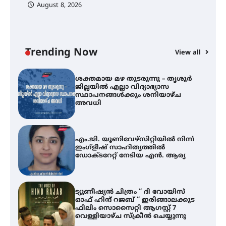
August 8, 2026
ശക്തമായ മഴ തുടരുന്നു – തൃശൂർ
ജില്ലയിൽ എല്ലാ വിദ്യാഭ്യാസ
സ്ഥാപനങ്ങൾക്കും ശനിയാഴ്ച
അവധി
Trending Now
View all
എം.ജി. യൂണിവേഴ്‌സിറ്റിയിൽ നിന്ന്
ഇംഗ്ളീഷ് സാഹിത്യത്തിൽ
ഡോക്ടറേറ്റ് നേടിയ എൻ. ആര്യ
ട്യുണീഷ്യൻ ചിത്രം ” ദി വോയിസ്
ഓഫ് ഹിന്ദ് റജബ് ” ഇരിങ്ങാലക്കുട
ഫിലിം സൊസൈറ്റി ആഗസ്റ്റ് 7
വെള്ളിയാഴ്ച സ്‌ക്രീൻ ചെയ്യുന്നു
സെന്റ് ജോസഫ്സ് കോളജ്
കോമേഴ്‌സ് അസോസിയേഷന്
തുടക്കമായി