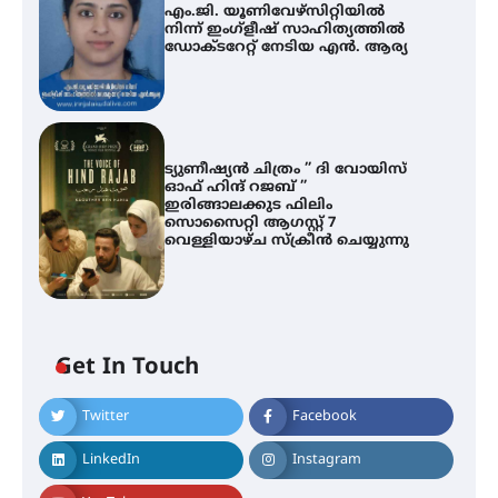
എം.ജി. യൂണിവേഴ്‌സിറ്റിയിൽ
നിന്ന് ഇംഗ്ളീഷ് സാഹിത്യത്തിൽ
ഡോക്ടറേറ്റ് നേടിയ എൻ. ആര്യ
ട്യുണീഷ്യൻ ചിത്രം ” ദി വോയിസ്
ഓഫ് ഹിന്ദ് റജബ് ”
ഇരിങ്ങാലക്കുട ഫിലിം
സൊസൈറ്റി ആഗസ്റ്റ് 7
വെള്ളിയാഴ്ച സ്‌ക്രീൻ ചെയ്യുന്നു
ശക്തമായ മഴ തുടരുന്നു – തൃശൂർ
ജില്ലയിൽ എല്ലാ വിദ്യാഭ്യാസ
സ്ഥാപനങ്ങൾക്കും ശനിയാഴ്ച
അവധി
Get In Touch
Twitter
Facebook
എം.ജി. യൂണിവേഴ്‌സിറ്റിയിൽ നിന്ന്
ഇംഗ്ളീഷ് സാഹിത്യത്തിൽ
LinkedIn
Instagram
ഡോക്ടറേറ്റ് നേടിയ എൻ. ആര്യ