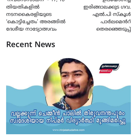
തിയതികളില്‍
ഇരിങ്ങാലക്കുട ഗവ.
നടനകൈരളിയുടെ
എൽ.പി സ്കൂൾ
‘കൊട്ടിച്ചേതം’ അരങ്ങില്‍
പാർലമെൻറ്
ദേശീയ നാട്യോത്സവം
തെരഞ്ഞെടുപ്പ്
Recent News