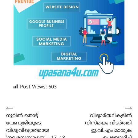
Post Views:
603
Post
⟵
⟶
നൂറിൽ തൊട്ട്
വിദ്യാർത്ഥികളിൽ
navigation
വേണുജിയുടെ
വിസ്മയം വിടർത്തി
വിശ്വവിഖ്യാതമായ
ഇ.വി.എം മാതൃക
‘നവരസസാധന’ – 17, 18
ഉപയോഗിച്ച്