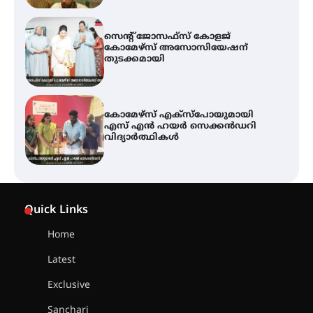
കോമേഴ്സ് എക്സ്പോയുമായി
എസ് എൻ ഹയർ സെക്കൻഡറി
വിദ്യാർത്ഥികൾ
ശക്തമായ കാറ്റിന് സാധ്യത –
ആഗസ്റ്റ് 12 വരെ മഴ തുടരും,
തൃശൂർ ജില്ലയിൽ മഞ്ഞ അലർട്ട്
ശക്തമായ മഴ തുടരുന്നു – തൃശൂർ
ജില്ലയിൽ എല്ലാ വിദ്യാഭ്യാസ
Quick Links
സ്ഥാപനങ്ങൾക്കും ശനിയാഴ്ച
അവധി
Home
Latest
എം.ജി. യൂണിവേഴ്‌സിറ്റിയിൽ നിന്ന്
ഇംഗ്ളീഷ് സാഹിത്യത്തിൽ
Exclusive
ഡോക്ടറേറ്റ് നേടിയ എൻ. ആര്യ
Sanchari