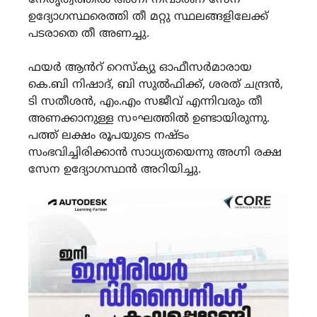
ഉദ്യോഗസ്ഥരെത്തി തീ മറ്റു സ്ഥലങ്ങളിലേക്ക്
പടരാതെ തീ അണച്ചു.
ഫയർ ആൻറ് റെസ്ക്യു ഓഫീസർമാരായ
കെ.ബി നിഷാദ്, ബി സുൽഫിക്ക്, ശരത് ചന്ദ്രൻ,
ടി സതീശൻ, എം.എം സജീവ് എന്നിവരും തീ
അണക്കാനുള്ള സ०ഘത്തിൽ ഉണ്ടായിരുന്നു.
പത്ത് ലക്ഷം രൂപയുടെ നഷ്ടം
സംഭവിച്ചിരിക്കാൻ സാധ്യതയെന്നു അഗ്നി രക്ഷ
സേന ഉദ്യോഗസ്ഥൻ അറിയിച്ചു.