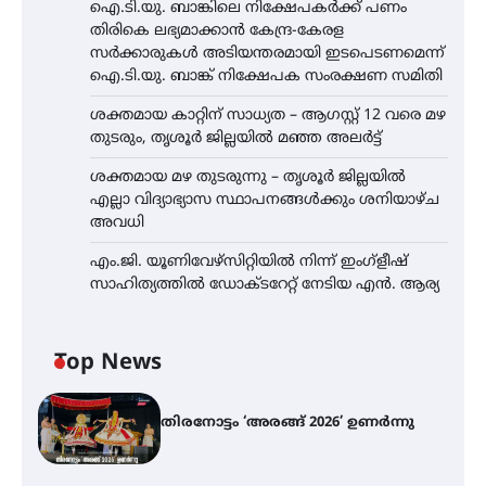
ഐ.ടി.യു. ബാങ്കിലെ നിക്ഷേപകർക്ക് പണം
തിരികെ ലഭ്യമാക്കാൻ കേന്ദ്ര-കേരള
സർക്കാരുകൾ അടിയന്തരമായി ഇടപെടണമെന്ന്
ഐ.ടി.യു. ബാങ്ക് നിക്ഷേപക സംരക്ഷണ സമിതി
ശക്തമായ കാറ്റിന് സാധ്യത – ആഗസ്റ്റ് 12 വരെ മഴ
തുടരും, തൃശൂർ ജില്ലയിൽ മഞ്ഞ അലർട്ട്
ശക്തമായ മഴ തുടരുന്നു – തൃശൂർ ജില്ലയിൽ
എല്ലാ വിദ്യാഭ്യാസ സ്ഥാപനങ്ങൾക്കും ശനിയാഴ്ച
അവധി
എം.ജി. യൂണിവേഴ്‌സിറ്റിയിൽ നിന്ന് ഇംഗ്ളീഷ്
സാഹിത്യത്തിൽ ഡോക്ടറേറ്റ് നേടിയ എൻ. ആര്യ
Top News
തിരനോട്ടം ‘അരങ്ങ് 2026’ ഉണർന്നു