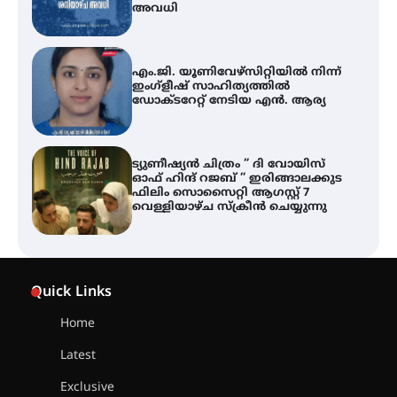
ഡോക്ടറേറ്റ് നേടിയ എൻ. ആര്യ
ട്യുണീഷ്യൻ ചിത്രം ” ദി വോയിസ്
ഓഫ് ഹിന്ദ് റജബ് ” ഇരിങ്ങാലക്കുട
ഫിലിം സൊസൈറ്റി ആഗസ്റ്റ് 7
വെള്ളിയാഴ്ച സ്‌ക്രീൻ ചെയ്യുന്നു
തിരനോട്ടം ‘അരങ്ങ് 2026’ ഉണർന്നു
ഐ.ടി.യു. ബാങ്കിലെ
നിക്ഷേപകർക്ക് പണം തിരികെ
ലഭ്യമാക്കാൻ കേന്ദ്ര-കേരള
Quick Links
സർക്കാരുകൾ അടിയന്തരമായി
ഇടപെടണമെന്ന് ഐ.ടി.യു. ബാങ്ക്
നിക്ഷേപക സംരക്ഷണ സമിതി
Home
Latest
ശക്തമായ കാറ്റിന് സാധ്യത –
ആഗസ്റ്റ് 12 വരെ മഴ തുടരും,
Exclusive