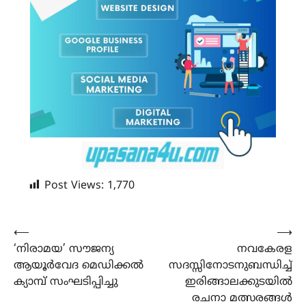
Post Views:
1,770
Post
⟵
⟶
‘നിരാമയ’ സൗജന്യ
നവകേരള
navigation
ആയൂർവേദ മെഡിക്കൽ
സദസ്സിനോടനുബന്ധിച്ച്
ക്യാമ്പ് സംഘടിപ്പിച്ചു
ഇരിങ്ങാലക്കുടയിൽ
രചനാ മത്സരങ്ങൾ