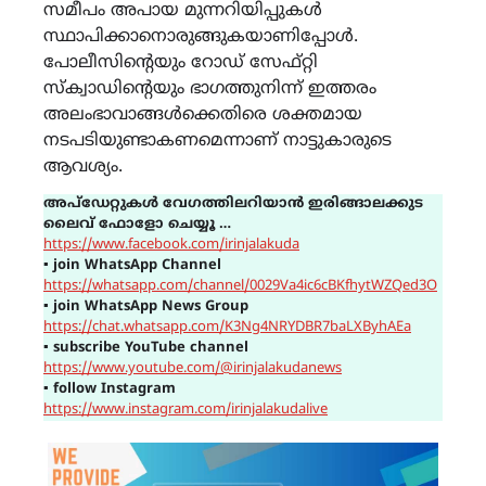
സമീപം അപായ മുന്നറിയിപ്പുകൾ
സ്ഥാപിക്കാനൊരുങ്ങുകയാണിപ്പോൾ.
പോലീസിന്റെയും റോഡ് സേഫ്റ്റി
സ്‌ക്വാഡിന്റെയും ഭാഗത്തുനിന്ന് ഇത്തരം
അലംഭാവാങ്ങൾക്കെതിരെ ശക്തമായ
നടപടിയുണ്ടാകണമെന്നാണ് നാട്ടുകാരുടെ
ആവശ്യം.
അപ്ഡേറ്റുകൾ വേഗത്തിലറിയാൻ ഇരിങ്ങാലക്കുട
ലൈവ് ഫോളോ ചെയ്യൂ …
https://www.facebook.com/irinjalakuda
▪
join WhatsApp Channel
https://whatsapp.com/channel/0029Va4ic6cBKfhytWZQed3O
▪
join WhatsApp News Group
https://chat.whatsapp.com/K3Ng4NRYDBR7baLXByhAEa
▪
subscribe YouTube channel
https://www.youtube.com/@irinjalakudanews
▪
follow Instagram
https://www.instagram.com/irinjalakudalive