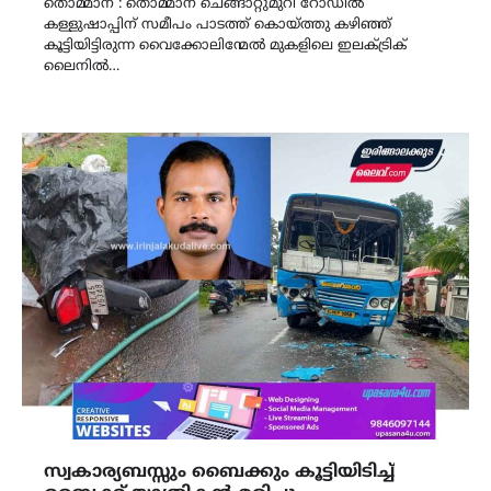
തൊമ്മാന : തൊമ്മാന ചെങ്ങാറ്റുമുറി റോഡിൽ
കള്ളുഷാപ്പിന് സമീപം പാടത്ത് കൊയ്ത്തു കഴിഞ്ഞ്
കൂട്ടിയിട്ടിരുന്ന വൈക്കോലിന്മേൽ മുകളിലെ ഇലക്ട്രിക്
ലൈനിൽ…
സ്വകാര്യബസ്സും ബൈക്കും കൂട്ടിയിടിച്ച്