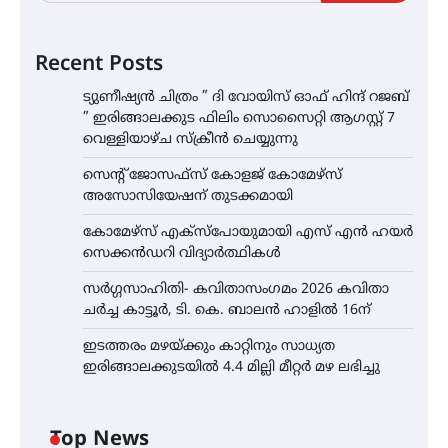
Recent Posts
ട്യുണീഷ്യൻ ചിത്രം ” ദി വോയിസ് ഓഫ് ഹിന്ദ് റജബ്
” ഇരിങ്ങാലക്കുട ഫിലിം സൊസൈറ്റി ആഗസ്റ്റ് 7
വെള്ളിയാഴ്ച സ്‌ക്രീൻ ചെയ്യുന്നു
സെന്റ് ജോസഫ്സ് കോളജ് കോമേഴ്‌സ്
അസോസിയേഷന് തുടക്കമായി
കോമേഴ്സ് എക്സ്പോയുമായി എസ് എൻ ഹയർ
സെക്കൻഡറി വിദ്യാർത്ഥികൾ
സർഗ്ഗസാഹിതി- കവിതാസംഗമം 2026 കവിതാ
ചർച്ച കാട്ടൂർ, ടി. കെ. ബാലൻ ഹാളിൽ 16ന്
ഇടത്തരം മഴയ്ക്കും കാറ്റിനും സാധ്യത
ഇരിങ്ങാലക്കുടയിൽ 4.4 മില്ലി മീറ്റർ മഴ ലഭിച്ചു
Top News