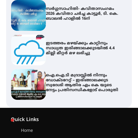
ഇടത്തരം മഴയ്ക്കും കാറ്റിനും
സാധ്യത ഇരിങ്ങാലക്കുടയിൽ 4.4
മില്ലി മീറ്റർ മഴ ലഭിച്ചു
ഐ.ഐ.ടി മദ്രാസ്സിൽ നിന്നും
ഡോക്ടറേറ്റ് – ഇരിങ്ങാലക്കുട
സ്വദേശി ആതിര എം കെ യുടെ
നേട്ടം പ്രതിസന്ധികളോട് പൊരുതി
ട്യുണീഷ്യൻ ചിത്രം ” ദി വോയിസ്
ഓഫ് ഹിന്ദ് റജബ് ” ഇരിങ്ങാലക്കുട
ഫിലിം സൊസൈറ്റി ആഗസ്റ്റ് 7
വെള്ളിയാഴ്ച സ്‌ക്രീൻ ചെയ്യുന്നു
സെന്റ് ജോസഫ്സ് കോളജ്
കോമേഴ്‌സ് അസോസിയേഷന്
Quick Links
തുടക്കമായി
Home