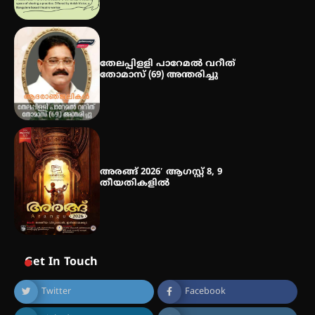
തേലപ്പിളളി പാറേമൽ വറീത്
തോമാസ് (69) അന്തരിച്ചു
അരങ്ങ് 2026′ ആഗസ്റ്റ് 8, 9
തീയതികളിൽ
Get In Touch
Twitter
Facebook