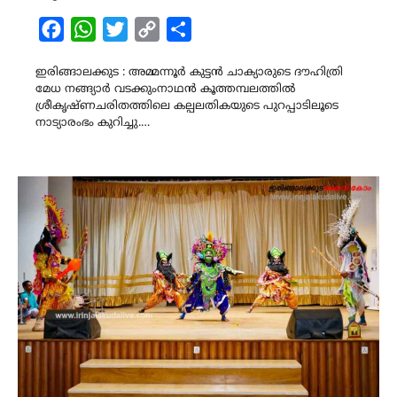
Facebook
WhatsApp
Twitter
Copy
Share
Link
ഇരിങ്ങാലക്കുട : അമ്മന്നൂർ കുട്ടൻ ചാക്യാരുടെ ദൗഹിത്രി
മേധ നങ്ങ്യാർ വടക്കുംനാഥൻ കൂത്തമ്പലത്തിൽ
ശ്രീകൃഷ്ണചരിതത്തിലെ കല്പലതികയുടെ പുറപ്പാടിലൂടെ
നാട്യാരംഭം കുറിച്ചു.…