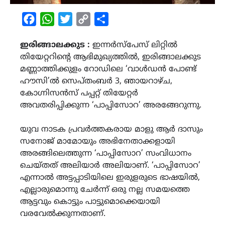
Facebook
WhatsApp
Twitter
Copy
Share
Link
ഇരിങ്ങാലക്കുട :
ഇന്നർസ്പേസ് ലിറ്റിൽ
തിയേറ്ററിന്‍റെ ആഭിമുഖ്യത്തിൽ, ഇരിങ്ങാലക്കുട
മണ്ണാത്തിക്കുളം റോഡിലെ ‘വാൾഡൻ പോണ്ട്
ഹൗസി’ൽ സെപ്തംബർ 3, ഞായറാഴ്ച,
കോഗ്നിസൻസ് പപ്പറ്റ് തിയേറ്റർ
അവതരിപ്പിക്കുന്ന ‘പാപ്പിസോറ’ അരങ്ങേറുന്നു.
യുവ നാടക പ്രവർത്തകരായ മാളു ആർ ദാസും
സനോജ് മാമോയും അഭിനേതാക്കളായി
അരങ്ങിലെത്തുന്ന ‘പാപ്പിസോറ’ സംവിധാനം
ചെയ്തത് അലിയാർ അലിയാണ്. ‘പാപ്പിസോറ’
എന്നാൽ അട്ടപ്പാടിയിലെ ഇരുളരുടെ ഭാഷയിൽ,
എല്ലാരുമൊന്നു ചേർന്ന് ഒരു നല്ല സമയത്തെ
ആട്ടവും കൊട്ടും പാട്ടുമൊക്കെയായി
വരവേൽക്കുന്നതാണ്.