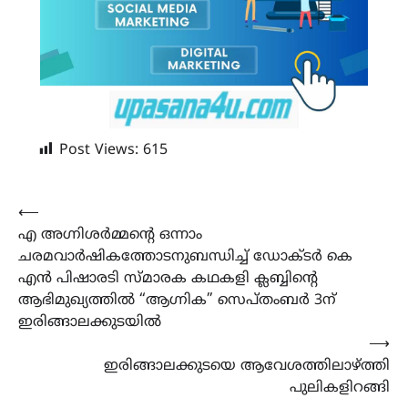
Post Views:
615
Post
⟵
എ അഗ്നിശർമ്മന്‍റെ ഒന്നാം
navigation
ചരമവാർഷികത്തോടനുബന്ധിച്ച് ഡോക്ടർ കെ
എൻ പിഷാരടി സ്മാരക കഥകളി ക്ലബ്ബിന്റെ
ആഭിമുഖ്യത്തിൽ “ആഗ്നിക” സെപ്തംബർ 3ന്
ഇരിങ്ങാലക്കുടയിൽ
⟶
ഇരിങ്ങാലക്കുടയെ ആവേശത്തിലാഴ്ത്തി
പുലികളിറങ്ങി