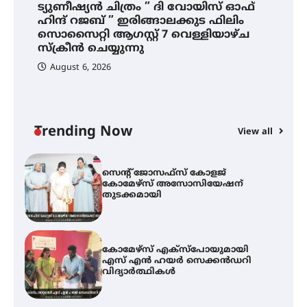
ട്യുണീഷ്യൻ ചിത്രം ” ദി വോയിസ് ഓഫ്
ട്യുണീഷ്യൻ ചിത്രം ” ദി വോയിസ്
ഹിന്ദ് റജബ് ” ഇരിങ്ങാലക്കുട ഫിലിം
ഓഫ് ഹിന്ദ് റജബ് ” ഇരിങ്ങാലക്കുട
സൊസൈറ്റി ആഗസ്റ്റ് 7 വെള്ളിയാഴ്ച
ഫിലിം സൊസൈറ്റി ആഗസ്റ്റ് 7
വെള്ളിയാഴ്ച സ്‌ക്രീൻ ചെയ്യുന്നു
സ്‌ക്രീൻ ചെയ്യുന്നു
August 6, 2026
സെന്റ് ജോസഫ്സ് കോളജ്
കോമേഴ്‌സ് അസോസിയേഷന്
തുടക്കമായി
Trending Now
View all
കോമേഴ്സ് എക്സ്പോയുമായി
എസ് എൻ ഹയർ സെക്കൻഡറി
വിദ്യാർത്ഥികൾ
സർഗ്ഗസാഹിതി- കവിതാസംഗമം
2026 കവിതാ ചർച്ച കാട്ടൂർ, ടി. കെ.
ബാലൻ ഹാളിൽ 16ന്