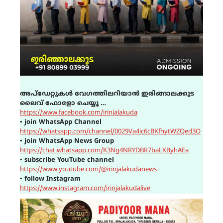
അപ്ഡേറ്റുകൾ വേഗത്തിലറിയാൻ ഇരിങ്ങാലക്കുട
ലൈവ് ഫോളോ ചെയ്യൂ …
https://www.facebook.com/irinjalakuda
▪
join WhatsApp Channel
https://whatsapp.com/channel/0029Va4ic6cBKfhytWZQed3O
▪
join WhatsApp News Group
https://chat.whatsapp.com/K3Ng4NRYDBR7baLXByhAEa
▪
subscribe YouTube channel
https://www.youtube.com/@irinjalakudanews
▪
follow Instagram
https://www.instagram.com/irinjalakudalive