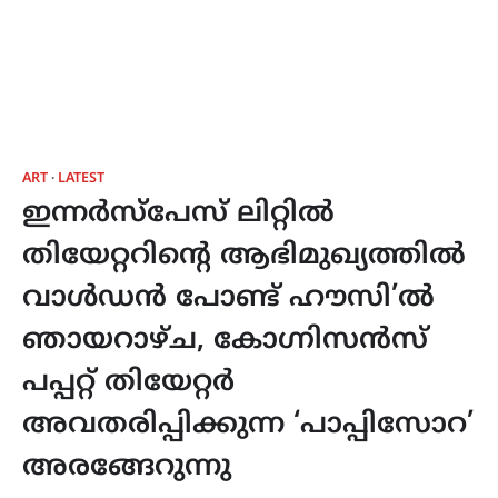
ART
LATEST
ഇന്നർസ്പേസ് ലിറ്റിൽ
തിയേറ്ററിന്‍റെ ആഭിമുഖ്യത്തിൽ
വാൾഡൻ പോണ്ട് ഹൗസി’ൽ
ഞായറാഴ്ച, കോഗ്നിസൻസ്
പപ്പറ്റ് തിയേറ്റർ
അവതരിപ്പിക്കുന്ന ‘പാപ്പിസോറ’
അരങ്ങേറുന്നു