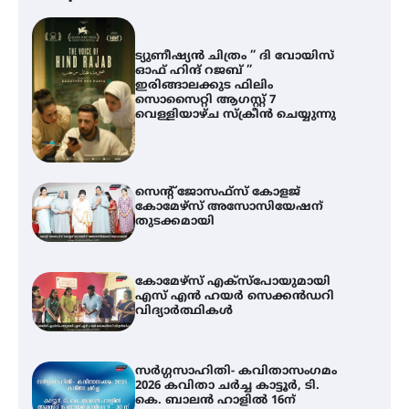
ട്യുണീഷ്യൻ ചിത്രം ” ദി വോയിസ്
ഓഫ് ഹിന്ദ് റജബ് ”
ഇരിങ്ങാലക്കുട ഫിലിം
സൊസൈറ്റി ആഗസ്റ്റ് 7
വെള്ളിയാഴ്ച സ്‌ക്രീൻ ചെയ്യുന്നു
സെന്റ് ജോസഫ്സ് കോളജ്
കോമേഴ്‌സ് അസോസിയേഷന്
തുടക്കമായി
കോമേഴ്സ് എക്സ്പോയുമായി
എസ് എൻ ഹയർ സെക്കൻഡറി
വിദ്യാർത്ഥികൾ
സർഗ്ഗസാഹിതി- കവിതാസംഗമം
2026 കവിതാ ചർച്ച കാട്ടൂർ, ടി.
കെ. ബാലൻ ഹാളിൽ 16ന്