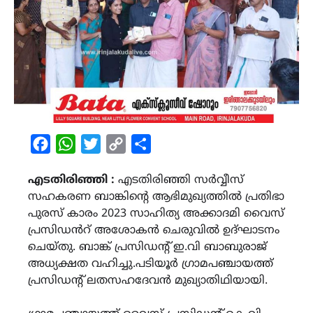
Facebook
WhatsApp
Twitter
Copy
Share
Link
എടതിരിഞ്ഞി :
എടതിരിഞ്ഞി സർവ്വീസ്
സഹകരണ ബാങ്കിന്‍റെ ആഭിമുഖ്യത്തിൽ പ്രതിഭാ
പുരസ് കാരം 2023 സാഹിത്യ അക്കാദമി വൈസ്
പ്രസിഡൻറ് അശോകൻ ചെരുവിൽ ഉദ്ഘാടനം
ചെയ്തു. ബാങ്ക് പ്രസിഡന്റ് ഇ.വി ബാബുരാജ്
അധ്യക്ഷത വഹിച്ചു.പടിയൂർ ഗ്രാമപഞ്ചായത്ത്
പ്രസിഡന്റ് ലതസഹദേവൻ മുഖ്യാതിഥിയായി.