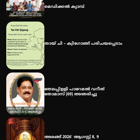
മെഡിക്കൽ ക്യാമ്പ്
ഇടത്തരം മഴയ്ക്കും കാറ്റിനും
സാധ്യത ഇരിങ്ങാലക്കുടയിൽ 4.4
മില്ലി മീറ്റർ മഴ ലഭിച്ചു
തായ് ചി – ക്വിഗോങ്ങ് പരിചയപ്പെടാം
ഐ.ഐ.ടി മദ്രാസ്സിൽ നിന്നും
ഡോക്ടറേറ്റ് – ഇരിങ്ങാലക്കുട
സ്വദേശി ആതിര എം കെ യുടെ
നേട്ടം പ്രതിസന്ധികളോട് പൊരുതി
തേലപ്പിളളി പാറേമൽ വറീത്
തോമാസ് (69) അന്തരിച്ചു
അരങ്ങ് 2026′ ആഗസ്റ്റ് 8, 9