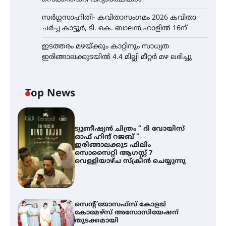
സർഗ്ഗസാഹിതി- കവിതാസംഗമം 2026 കവിതാ
ചർച്ച കാട്ടൂർ, ടി. കെ. ബാലൻ ഹാളിൽ 16ന്
ഇടത്തരം മഴയ്ക്കും കാറ്റിനും സാധ്യത
ഇരിങ്ങാലക്കുടയിൽ 4.4 മില്ലി മീറ്റർ മഴ ലഭിച്ചു
Top News
ട്യുണീഷ്യൻ ചിത്രം ” ദി വോയിസ്
ഓഫ് ഹിന്ദ് റജബ് ”
ഇരിങ്ങാലക്കുട ഫിലിം
സൊസൈറ്റി ആഗസ്റ്റ് 7
വെള്ളിയാഴ്ച സ്‌ക്രീൻ ചെയ്യുന്നു
സെന്റ് ജോസഫ്സ് കോളജ്
കോമേഴ്‌സ് അസോസിയേഷന്
തുടക്കമായി