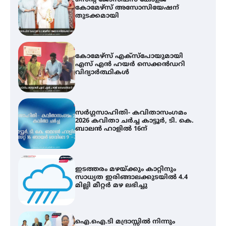
കോമേഴ്സ് എക്സ്പോയുമായി
എസ് എൻ ഹയർ സെക്കൻഡറി
വിദ്യാർത്ഥികൾ
സർഗ്ഗസാഹിതി- കവിതാസംഗമം
2026 കവിതാ ചർച്ച കാട്ടൂർ, ടി. കെ.
ബാലൻ ഹാളിൽ 16ന്
ഇടത്തരം മഴയ്ക്കും കാറ്റിനും
സാധ്യത ഇരിങ്ങാലക്കുടയിൽ 4.4
മില്ലി മീറ്റർ മഴ ലഭിച്ചു
ഐ.ഐ.ടി മദ്രാസ്സിൽ നിന്നും
ഡോക്ടറേറ്റ് – ഇരിങ്ങാലക്കുട
സ്വദേശി ആതിര എം കെ യുടെ
നേട്ടം പ്രതിസന്ധികളോട് പൊരുതി