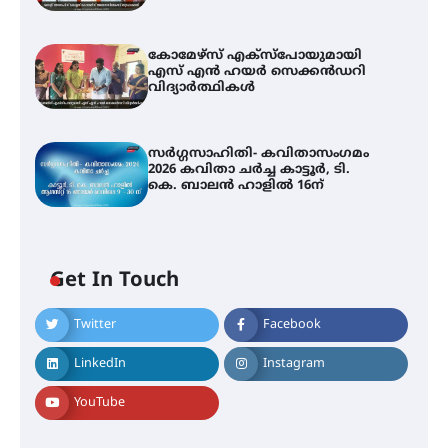
കോമേഴ്സ് എക്സ്പോയുമായി
എസ് എൻ ഹയർ സെക്കൻഡറി
വിദ്യാർത്ഥികൾ
സർഗ്ഗസാഹിതി- കവിതാസംഗമം
2026 കവിതാ ചർച്ച കാട്ടൂർ, ടി.
കെ. ബാലൻ ഹാളിൽ 16ന്
Get In Touch
Twitter
Facebook
LinkedIn
Instagram
YouTube