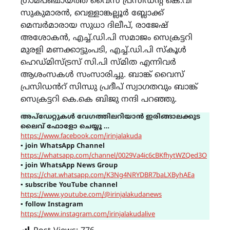
ഗ്രാമപഞ്ചായത്ത് വൈസ് പ്രസിഡന്റ് കെ.വി
സുകുമാരൻ, വെള്ളാങ്കല്ലൂർ ബ്ലോക്ക്
മെമ്പർമാരായ സുധാ ദിലീപ്, രാജേഷ്
അശോകൻ, എച്ച്.ഡി.പി സമാജം സെക്രട്ടറി
മുരളി മണക്കാട്ടുംപടി, എച്ച്.ഡി.പി സ്കൂൾ
ഹെഡ്മിസ്ട്രസ് സി.പി സ്മിത എന്നിവർ
ആശംസകൾ സംസാരിച്ചു. ബാങ്ക് വൈസ്
പ്രസിഡൻറ് സിന്ധു പ്രദീപ് സ്വാഗതവും ബാങ്ക്
സെക്രട്ടറി കെ.കെ ബിജു നന്ദി പറഞ്ഞു.
അപ്ഡേറ്റുകൾ വേഗത്തിലറിയാൻ ഇരിങ്ങാലക്കുട
ലൈവ് ഫോളോ ചെയ്യൂ …
https://www.facebook.com/irinjalakuda
▪
join WhatsApp Channel
https://whatsapp.com/channel/0029Va4ic6cBKfhytWZQed3O
▪
join WhatsApp News Group
https://chat.whatsapp.com/K3Ng4NRYDBR7baLXByhAEa
▪
subscribe YouTube channel
https://www.youtube.com/@irinjalakudanews
▪
follow Instagram
https://www.instagram.com/irinjalakudalive