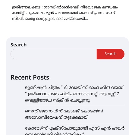
Link
ഇരിങ്ങാലക്കുട : ഗാന്ധിദർശൻവേദി നിയോജക മണ്ഡലം
കമ്മിറ്റി പൂമംഗലം മുൻ പഞ്ചായത്ത് വൈസ് പ്രസിഡണ്ട്
സി.പി. മാതൃ മാസ്റ്ററുടെ ഓർമ്മയ്ക്കായി…
Search
Search
Recent Posts
ട്യുണീഷ്യൻ ചിത്രം ” ദി വോയിസ് ഓഫ് ഹിന്ദ് റജബ്
” ഇരിങ്ങാലക്കുട ഫിലിം സൊസൈറ്റി ആഗസ്റ്റ് 7
വെള്ളിയാഴ്ച സ്‌ക്രീൻ ചെയ്യുന്നു
സെന്റ് ജോസഫ്സ് കോളജ് കോമേഴ്‌സ്
അസോസിയേഷന് തുടക്കമായി
കോമേഴ്സ് എക്സ്പോയുമായി എസ് എൻ ഹയർ
സെക്കൻഡറി വിദ്യാർത്ഥികൾ