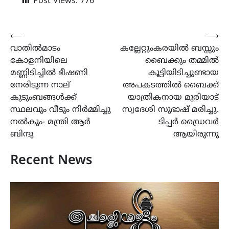
Post Views:
776
Post
⟵
⟶
വാതിൽമാടം
കല്ലേറ്റുംകരയിൽ ബസ്സും
navigation
കോളനിയിലെ
ബൈക്കും തമ്മിൽ
മണ്ണിടിച്ചിൽ ഭീഷണി
കൂട്ടിയിടിച്ചുണ്ടായ
നേരിടുന്ന നാല്
അപകടത്തിൽ ബൈക്ക്
കുടുംബങ്ങൾക്ക്
യാത്രികനായ മുരിയാട്
സ്ഥലവും വീടും നിർമ്മിച്ചു
സ്വദേശി സുഭാഷ് മരിച്ചു.
നൽകും- മന്ത്രി ആർ
ടിപ്പർ ഡ്രൈവർ
ബിന്ദു
ആയിരുന്നു
Recent News