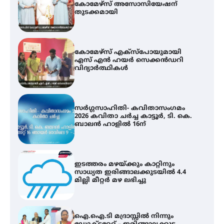
കോമേഴ്സ് എക്സ്പോയുമായി
എസ് എൻ ഹയർ സെക്കൻഡറി
വിദ്യാർത്ഥികൾ
സർഗ്ഗസാഹിതി- കവിതാസംഗമം
2026 കവിതാ ചർച്ച കാട്ടൂർ, ടി. കെ.
ബാലൻ ഹാളിൽ 16ന്
ഇടത്തരം മഴയ്ക്കും കാറ്റിനും
സാധ്യത ഇരിങ്ങാലക്കുടയിൽ 4.4
മില്ലി മീറ്റർ മഴ ലഭിച്ചു
ഐ.ഐ.ടി മദ്രാസ്സിൽ നിന്നും
ഡോക്ടറേറ്റ് – ഇരിങ്ങാലക്കുട
സ്വദേശി ആതിര എം കെ യുടെ
നേട്ടം പ്രതിസന്ധികളോട് പൊരുതി