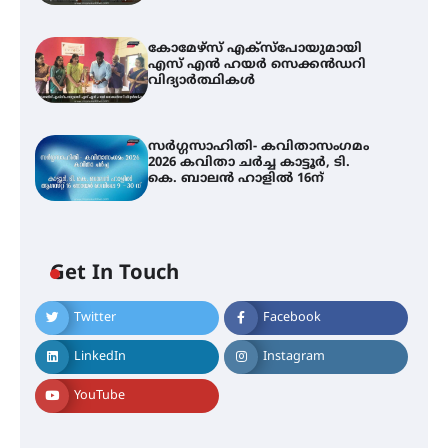
കോമേഴ്സ് എക്സ്പോയുമായി
എസ് എൻ ഹയർ സെക്കൻഡറി
വിദ്യാർത്ഥികൾ
സർഗ്ഗസാഹിതി- കവിതാസംഗമം
2026 കവിതാ ചർച്ച കാട്ടൂർ, ടി.
കെ. ബാലൻ ഹാളിൽ 16ന്
Get In Touch
Twitter
Facebook
LinkedIn
Instagram
YouTube