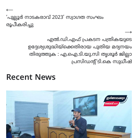
Post
⟵
‘പുല്ലൂർ നാടകരാവ് 2023’ സ്വാഗത സംഘം
navigation
രൂപീകരിച്ചു
⟶
എൽ.ഡി.എഫ് പ്രകടന പത്രികയുടെ
ഉദ്ദേശ്യശുദ്ധിയ്ക്കെതിരായ പുതിയ മദ്യനയം
തിരുത്തുക : എ.ഐ.ടി.യു.സി തൃശൂർ ജില്ലാ
പ്രസിഡന്റ് ടി.കെ സുധീഷ്
Recent News