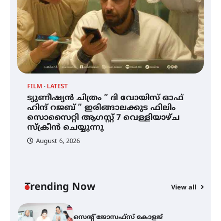
ഇടത്തരം മഴയ്ക്കും കാറ്റിനും
സാധ്യത ഇരിങ്ങാലക്കുടയിൽ 4.4
മില്ലി മീറ്റർ മഴ ലഭിച്ചു
ഐ.ഐ.ടി മദ്രാസ്സിൽ നിന്നും
ഡോക്ടറേറ്റ് – ഇരിങ്ങാലക്കുട
FILM
LATEST
സ്വദേശി ആതിര എം കെ യുടെ
ട്യുണീഷ്യൻ ചിത്രം ” ദി വോയിസ് ഓഫ്
നേട്ടം പ്രതിസന്ധികളോട് പൊരുതി
ഹിന്ദ് റജബ് ” ഇരിങ്ങാലക്കുട ഫിലിം
സൊസൈറ്റി ആഗസ്റ്റ് 7 വെള്ളിയാഴ്ച
സ്‌ക്രീൻ ചെയ്യുന്നു
ട്യുണീഷ്യൻ ചിത്രം ” ദി വോയിസ്
ഓഫ് ഹിന്ദ് റജബ് ” ഇരിങ്ങാലക്കുട
August 6, 2026
ഫിലിം സൊസൈറ്റി ആഗസ്റ്റ് 7
വെള്ളിയാഴ്ച സ്‌ക്രീൻ ചെയ്യുന്നു
Trending Now
View all
സെന്റ് ജോസഫ്സ് കോളജ്
കോമേഴ്‌സ് അസോസിയേഷന്
തുടക്കമായി