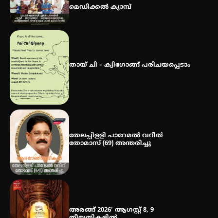
മെഡിക്കൽ ക്യാമ്പ്
ഇടത്തരം മഴയ്ക്കും കാറ്റിനും
സാധ്യത ഇരിങ്ങാലക്കുടയിൽ 4.4
മില്ലി മീറ്റർ മഴ ലഭിച്ചു
തായ് ചി – ക്വിഗോങ്ങ് പരിചയപ്പെടാം
ഐ.ഐ.ടി മദ്രാസ്സിൽ നിന്നും
ഡോക്ടറേറ്റ് – ഇരിങ്ങാലക്കുട
സ്വദേശി ആതിര എം കെ യുടെ
നേട്ടം പ്രതിസന്ധികളോട് പൊരുതി
തേലപ്പിളളി പാറേമൽ വറീത്
തോമാസ് (69) അന്തരിച്ചു
അരങ്ങ് 2026′ ആഗസ്റ്റ് 8, 9