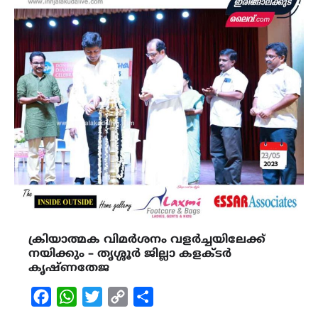
ക്രിയാത്മക വിമർശനം വളർച്ചയിലേക്ക്
നയിക്കും – തൃശ്ശൂർ ജില്ലാ കളക്ടർ
കൃഷ്ണതേജ
Facebook
WhatsApp
Twitter
Copy
Share
Link