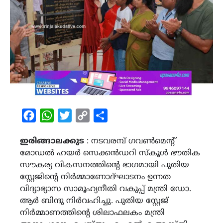
Facebook
WhatsApp
Twitter
Copy
Share
Link
ഇരിങ്ങാലക്കുട
: നടവരമ്പ് ഗവൺമെന്‍റ്
മോഡൽ ഹയർ സെക്കൻഡറി സ്കൂൾ ഭൗതിക
സൗകര്യ വികസനത്തിന്‍റെ ഭാഗമായി പുതിയ
സ്റ്റേജിന്‍റെ നിർമ്മാണോദ്ഘാടനം ഉന്നത
വിദ്യാഭ്യാസ സാമൂഹ്യനീതി വകുപ്പ് മന്ത്രി ഡോ.
ആർ ബിന്ദു നിർവഹിച്ചു. പുതിയ സ്റ്റേജ്
നിർമ്മാണത്തിന്‍റെ ശിലാഫലകം മന്ത്രി