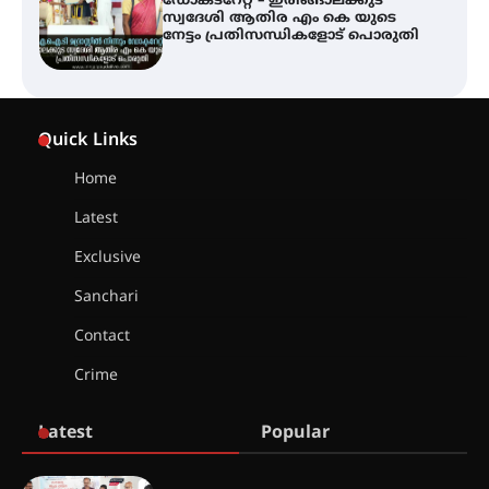
ട്യുണീഷ്യൻ ചിത്രം ” ദി വോയിസ്
ഓഫ് ഹിന്ദ് റജബ് ” ഇരിങ്ങാലക്കുട
ഫിലിം സൊസൈറ്റി ആഗസ്റ്റ് 7
വെള്ളിയാഴ്ച സ്‌ക്രീൻ ചെയ്യുന്നു
Quick Links
സെന്റ് ജോസഫ്സ് കോളജ്
Home
കോമേഴ്‌സ് അസോസിയേഷന്
തുടക്കമായി
Latest
Exclusive
കോമേഴ്സ് എക്സ്പോയുമായി
Sanchari
എസ് എൻ ഹയർ സെക്കൻഡറി
വിദ്യാർത്ഥികൾ
Contact
Crime
സർഗ്ഗസാഹിതി- കവിതാസംഗമം
Latest
Popular
2026 കവിതാ ചർച്ച കാട്ടൂർ, ടി. കെ.
ബാലൻ ഹാളിൽ 16ന്