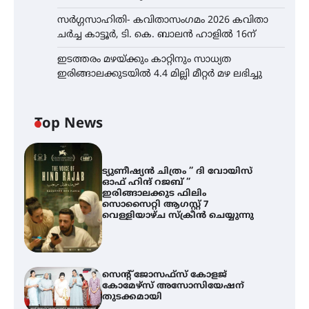
സർഗ്ഗസാഹിതി- കവിതാസംഗമം 2026 കവിതാ
ചർച്ച കാട്ടൂർ, ടി. കെ. ബാലൻ ഹാളിൽ 16ന്
ഇടത്തരം മഴയ്ക്കും കാറ്റിനും സാധ്യത
ഇരിങ്ങാലക്കുടയിൽ 4.4 മില്ലി മീറ്റർ മഴ ലഭിച്ചു
Top News
ട്യുണീഷ്യൻ ചിത്രം ” ദി വോയിസ്
ഓഫ് ഹിന്ദ് റജബ് ”
ഇരിങ്ങാലക്കുട ഫിലിം
സൊസൈറ്റി ആഗസ്റ്റ് 7
വെള്ളിയാഴ്ച സ്‌ക്രീൻ ചെയ്യുന്നു
സെന്റ് ജോസഫ്സ് കോളജ്
കോമേഴ്‌സ് അസോസിയേഷന്
തുടക്കമായി