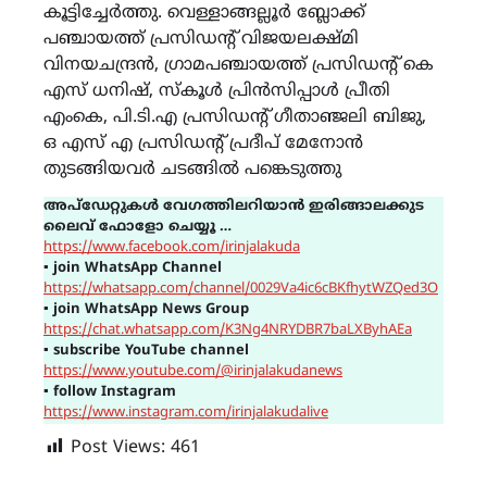
കൂട്ടിച്ചേർത്തു. വെള്ളാങ്ങല്ലൂർ ബ്ലോക്ക്
പഞ്ചായത്ത് പ്രസിഡന്‍റ് വിജയലക്ഷ്മി
വിനയചന്ദ്രൻ, ഗ്രാമപഞ്ചായത്ത് പ്രസിഡന്‍റ് കെ
എസ് ധനിഷ്, സ്കൂൾ പ്രിൻസിപ്പാൾ പ്രീതി
എംകെ, പി.ടി.എ പ്രസിഡന്‍റ് ഗീതാഞ്ജലി ബിജു,
ഒ എസ് എ പ്രസിഡന്‍റ് പ്രദീപ് മേനോൻ
തുടങ്ങിയവർ ചടങ്ങിൽ പങ്കെടുത്തു
അപ്ഡേറ്റുകൾ വേഗത്തിലറിയാൻ ഇരിങ്ങാലക്കുട
ലൈവ് ഫോളോ ചെയ്യൂ …
https://www.facebook.com/irinjalakuda
▪
join WhatsApp Channel
https://whatsapp.com/channel/0029Va4ic6cBKfhytWZQed3O
▪
join WhatsApp News Group
https://chat.whatsapp.com/K3Ng4NRYDBR7baLXByhAEa
▪
subscribe YouTube channel
https://www.youtube.com/@irinjalakudanews
▪
follow Instagram
https://www.instagram.com/irinjalakudalive
Post Views:
461