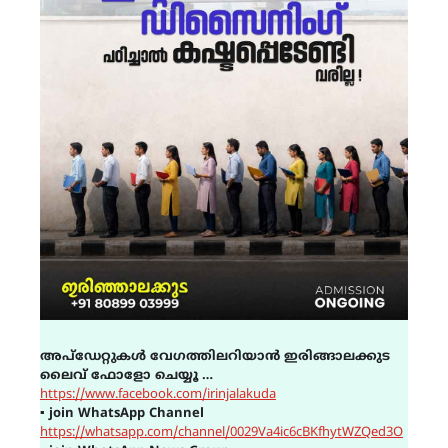
അപ്ഡേറ്റുകൾ വേഗത്തിലറിയാൻ ഇരിങ്ങാലക്കുട
ലൈവ് ഫോളോ ചെയ്യൂ …
https://www.facebook.com/irinjalakuda
▪
join WhatsApp Channel
https://whatsapp.com/channel/0029Va4ic6cBKfhytWZQed3O