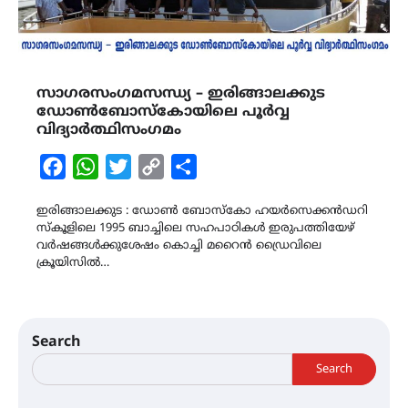
സാഗരസംഗമസന്ധ്യ – ഇരിങ്ങാലക്കുട
ഡോൺബോസ്കോയിലെ പൂർവ്വ
വിദ്യാർത്ഥിസംഗമം
Facebook
WhatsApp
Twitter
Copy
Share
Link
ഇരിങ്ങാലക്കുട : ഡോൺ ബോസ്കോ ഹയർസെക്കൻഡറി
സ്കൂളിലെ 1995 ബാച്ചിലെ സഹപാഠികൾ ഇരുപത്തിയേഴ്
വർഷങ്ങൾക്കുശേഷം കൊച്ചി മറൈൻ ഡ്രൈവിലെ
ക്രൂയിസിൽ…
Search
Search