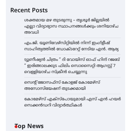
Recent Posts
ശക്തമായ മഴ തുടരുന്നു – തൃശൂർ ജില്ലയിൽ
എല്ലാ വിദ്യാഭ്യാസ സ്ഥാപനങ്ങൾക്കും ശനിയാഴ്ച
അവധി
എം.ജി. യൂണിവേഴ്‌സിറ്റിയിൽ നിന്ന് ഇംഗ്ളീഷ്
സാഹിത്യത്തിൽ ഡോക്ടറേറ്റ് നേടിയ എൻ. ആര്യ
ട്യുണീഷ്യൻ ചിത്രം ” ദി വോയിസ് ഓഫ് ഹിന്ദ് റജബ്
” ഇരിങ്ങാലക്കുട ഫിലിം സൊസൈറ്റി ആഗസ്റ്റ് 7
വെള്ളിയാഴ്ച സ്‌ക്രീൻ ചെയ്യുന്നു
സെന്റ് ജോസഫ്സ് കോളജ് കോമേഴ്‌സ്
അസോസിയേഷന് തുടക്കമായി
കോമേഴ്സ് എക്സ്പോയുമായി എസ് എൻ ഹയർ
സെക്കൻഡറി വിദ്യാർത്ഥികൾ
Top News