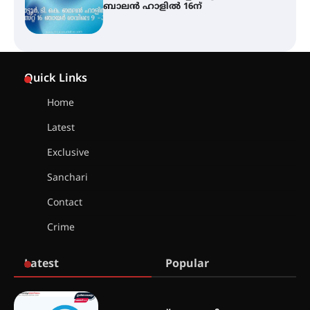
സ്ഥാപനങ്ങൾക്കും ശനിയാഴ്ച
അവധി
എം.ജി. യൂണിവേഴ്‌സിറ്റിയിൽ നിന്ന്
ഇംഗ്ളീഷ് സാഹിത്യത്തിൽ
Quick Links
ഡോക്ടറേറ്റ് നേടിയ എൻ. ആര്യ
Home
Latest
ട്യുണീഷ്യൻ ചിത്രം ” ദി വോയിസ്
ഓഫ് ഹിന്ദ് റജബ് ” ഇരിങ്ങാലക്കുട
Exclusive
ഫിലിം സൊസൈറ്റി ആഗസ്റ്റ് 7
വെള്ളിയാഴ്ച സ്‌ക്രീൻ ചെയ്യുന്നു
Sanchari
Contact
സെന്റ് ജോസഫ്സ് കോളജ്
Crime
കോമേഴ്‌സ് അസോസിയേഷന്
തുടക്കമായി
Latest
Popular
കോമേഴ്സ് എക്സ്പോയുമായി
എസ് എൻ ഹയർ സെക്കൻഡറി