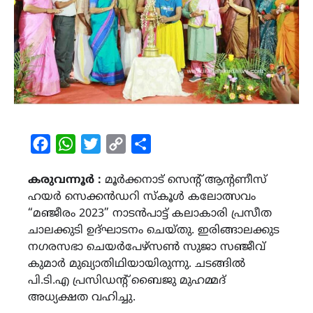
Facebook
WhatsApp
Twitter
Copy
Share
Link
കരുവന്നൂർ :
മൂർക്കനാട് സെന്റ് ആന്റണീസ്
ഹയർ സെക്കൻഡറി സ്കൂൾ കലോത്സവം
“മഞ്ജീരം 2023” നാടൻപാട്ട് കലാകാരി പ്രസീത
ചാലക്കുടി ഉദ്ഘാടനം ചെയ്തു. ഇരിങ്ങാലക്കുട
നഗരസഭാ ചെയർപേഴ്സൺ സുജാ സഞ്ജീവ്
കുമാർ മുഖ്യാതിഥിയായിരുന്നു. ചടങ്ങിൽ
പി.ടി.എ പ്രസിഡന്റ് ബൈജു മുഹമ്മദ്
അധ്യക്ഷത വഹിച്ചു.