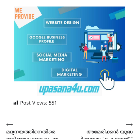
Post Views:
551
Post
⟵
⟶
മദ്യനയത്തിനെതിരെ
അമേരിക്കൻ യുദ്ധ
navigation