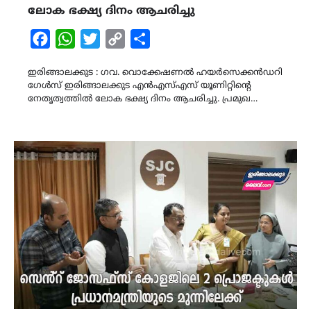
ലോക ഭക്ഷ്യ ദിനം ആചരിച്ചു
Facebook
WhatsApp
Twitter
Copy
Share
Link
ഇരിങ്ങാലക്കുട : ഗവ. വൊക്കേഷണൽ ഹയർസെക്കൻഡറി
ഗേൾസ് ഇരിങ്ങാലക്കുട എൻഎസ്എസ് യൂണിറ്റിന്‍റെ
നേതൃത്വത്തിൽ ലോക ഭക്ഷ്യ ദിനം ആചരിച്ചു. പ്രമുഖ…