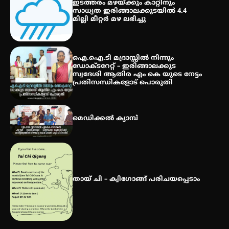
ഇടത്തരം മഴയ്ക്കും കാറ്റിനും
വിദ്യാർത്ഥികൾ
സാധ്യത ഇരിങ്ങാലക്കുടയിൽ 4.4
മില്ലി മീറ്റർ മഴ ലഭിച്ചു
സർഗ്ഗസാഹിതി- കവിതാസംഗമം
2026 കവിതാ ചർച്ച കാട്ടൂർ, ടി. കെ.
ഐ.ഐ.ടി മദ്രാസ്സിൽ നിന്നും
ബാലൻ ഹാളിൽ 16ന്
ഡോക്ടറേറ്റ് – ഇരിങ്ങാലക്കുട
സ്വദേശി ആതിര എം കെ യുടെ നേട്ടം
പ്രതിസന്ധികളോട് പൊരുതി
മെഡിക്കൽ ക്യാമ്പ്
തായ് ചി – ക്വിഗോങ്ങ് പരിചയപ്പെടാം