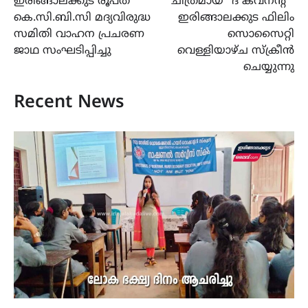
ഇരിങ്ങാലക്കുട രൂപത
ചിത്രമായ “ദ കവനന്‍റ് ”
കെ.സി.ബി.സി മദ്യവിരുദ്ധ
ഇരിങ്ങാലക്കുട ഫിലിം
സമിതി വാഹന പ്രചരണ
സൊസൈറ്റി
ജാഥ സംഘടിപ്പിച്ചു
വെള്ളിയാഴ്ച സ്ക്രീൻ
ചെയ്യുന്നു
Recent News