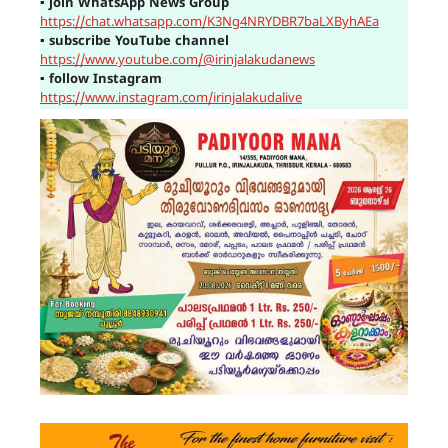
▪
join WhatsApp News Group
https://chat.whatsapp.com/K3Ng4NRYDBR7baLXByhAEa
▪
subscribe YouTube channel
https://www.youtube.com/@irinjalakudanews
▪
follow Instagram
https://www.instagram.com/irinjalakudalive