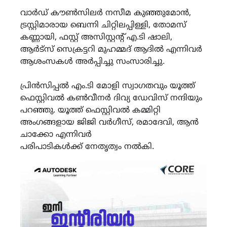
വാർഡ് കൗൺസിലർ നസീമ കുഞ്ഞുമോൻ,
ട്രസ്റ്റിമാരായ ബെന്നി ചിറ്റിലപ്പിള്ളി, തോമസ്
കണ്ണായി, ഫസ്റ്റ് അസിസ്റ്റന്റ് എ.ടി ഷാലി,
ആർട്സ് സെക്രട്ടറി മുഹമ്മദ് ആദിൽ എന്നിവർ
ആശംസകൾ അർപ്പിച്ചു സംസാരിച്ചു.
പ്രിൻസിപ്പൽ എം.ടി മോളി സ്വാഗതവും യൂത്ത്
ഫെസ്റ്റിവൽ കൺവീനർ ദിവ്യ ഡേവിസ് നന്ദിയും
പറഞ്ഞു. യൂത്ത് ഫെസ്റ്റിവൽ കമ്മിറ്റി
അംഗങ്ങളായ ജിജി വർഗീസ്, രമാദേവി, ആൻ
ചാക്കോ എന്നിവർ
പരിപാടികൾക്ക് നേതൃത്വം നൽകി.