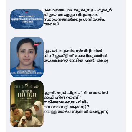
ശക്തമായ മഴ തുടരുന്നു – തൃശൂർ
ജില്ലയിൽ എല്ലാ വിദ്യാഭ്യാസ
സ്ഥാപനങ്ങൾക്കും ശനിയാഴ്ച
അവധി
എം.ജി. യൂണിവേഴ്‌സിറ്റിയിൽ
നിന്ന് ഇംഗ്ളീഷ് സാഹിത്യത്തിൽ
ഡോക്ടറേറ്റ് നേടിയ എൻ. ആര്യ
ട്യുണീഷ്യൻ ചിത്രം ” ദി വോയിസ്
ഓഫ് ഹിന്ദ് റജബ് ”
ഇരിങ്ങാലക്കുട ഫിലിം
സൊസൈറ്റി ആഗസ്റ്റ് 7
വെള്ളിയാഴ്ച സ്‌ക്രീൻ ചെയ്യുന്നു