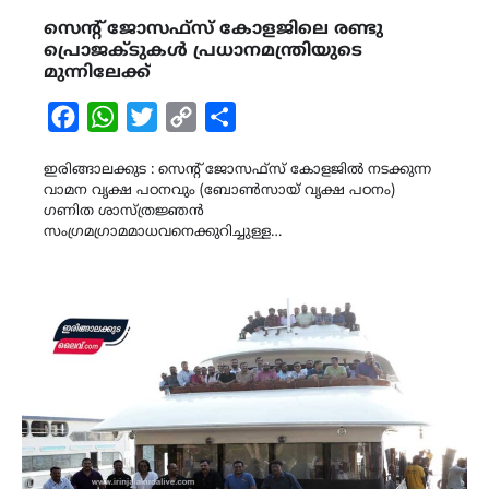
സെൻ്റ് ജോസഫ്സ് കോളജിലെ രണ്ടു
പ്രൊജക്ടുകൾ പ്രധാനമന്ത്രിയുടെ
മുന്നിലേക്ക്
Facebook
WhatsApp
Twitter
Copy
Share
Link
ഇരിങ്ങാലക്കുട : സെൻ്റ് ജോസഫ്സ് കോളജിൽ നടക്കുന്ന
വാമന വൃക്ഷ പഠനവും (ബോൺസായ് വൃക്ഷ പഠനം)
ഗണിത ശാസ്ത്രജ്ഞൻ
സംഗ്രമഗ്രാമമാധവനെക്കുറിച്ചുള്ള…