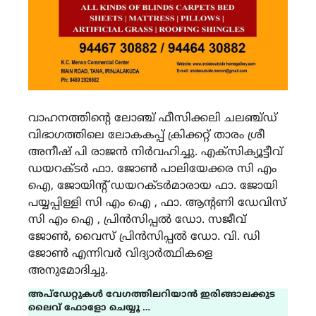
വാഹനത്തിൻ്റെ ലോഞ്ച് ഫീസിക്കലി ചലഞ്ച്ഡ്
വിഭാഗത്തിലെ ലോകകപ്പ് ക്രിക്കറ്റ് താരം ശ്രീ
അനീഷ് പി രാജൻ നിർവഹിച്ചു. എക്സിക്യൂട്ടീവ്
ഡയറക്ടർ ഫാ. ജോൺ പാലിയേക്കര സി എം
ഐ, ജോയിൻ്റ് ഡയറക്ടർമാരായ ഫാ. ജോയി
പയ്യപ്പിള്ളി സി എം ഐ , ഫാ. ആൻ്റണി ഡേവിസ്
സി എം ഐ , പ്രിൻസിപ്പൽ ഡോ. സജീവ്
ജോൺ, വൈസ് പ്രിൻസിപ്പൽ ഡോ. വി. ഡി
ജോൺ എന്നിവർ വിദ്യാർത്ഥികളെ
അനുമോദിച്ചു.
അപ്ഡേറ്റുകൾ വേഗത്തിലറിയാൻ ഇരിങ്ങാലക്കുട
ലൈവ് ഫോളോ ചെയ്യൂ …