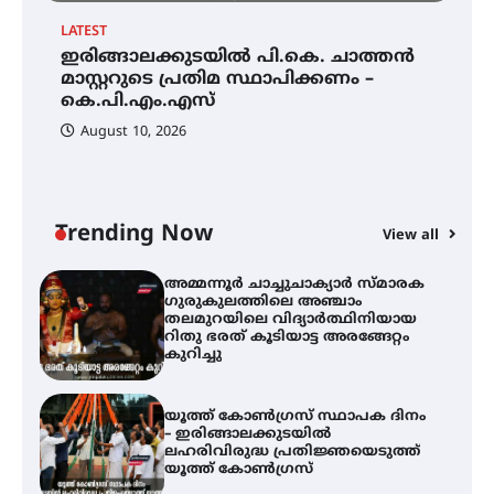
LATEST
EX
ഇരിങ്ങാലക്കുടയിൽ പി.കെ. ചാത്തൻ
ഇരിങ്ങാലക്കുടയിൽ പി.കെ.
അ
ചാത്തൻ മാസ്റ്ററുടെ പ്രതിമ
മാസ്റ്ററുടെ പ്രതിമ സ്ഥാപിക്കണം –
ഗ
സ്ഥാപിക്കണം – കെ.പി.എം.എസ്
കെ.പി.എം.എസ്
ത
ഭ
August 10, 2026
അമ്മന്നൂർ ചാച്ചുചാക്യാർ സ്മാരക
ഗുരുകുലത്തിലെ അഞ്ചാം
തലമുറയിലെ വിദ്യാർത്ഥിനിയായ
റിതു ഭരത് കൂടിയാട്ട അരങ്ങേറ്റം
Trending Now
കുറിച്ചു
View all
യൂത്ത് കോൺഗ്രസ്‌ സ്ഥാപക ദിനം
– ഇരിങ്ങാലക്കുടയിൽ
ലഹരിവിരുദ്ധ പ്രതിജ്ഞയെടുത്ത്
യൂത്ത് കോൺഗ്രസ്
അരങ്ങ് 2026-ന്
സാംസ്കാരികപ്പൊലിമയോടെ
സമാപനം