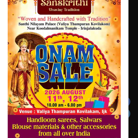
നിക്ഷേപക സംരക്ഷണ സമിതി
ശക്തമായ കാറ്റിന് സാധ്യത – ആഗസ്റ്റ്
12 വരെ മഴ തുടരും, തൃശൂർ
ജില്ലയിൽ മഞ്ഞ അലർട്ട്
ശക്തമായ മഴ തുടരുന്നു – തൃശൂർ
ജില്ലയിൽ എല്ലാ വിദ്യാഭ്യാസ
സ്ഥാപനങ്ങൾക്കും ശനിയാഴ്ച
അവധി
Get In Touch
Twitter
Facebook
LinkedIn
Instagram
YouTube