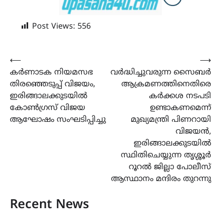
Post Views:
556
Post
⟵
⟶
കർണാടക നിയമസഭ
വർദ്ധിച്ചുവരുന്ന സൈബർ
navigation
തിരഞ്ഞെടുപ്പ് വിജയം,
ആക്രമണത്തിനെതിരെ
ഇരിങ്ങാലക്കുടയിൽ
കർക്കശ നടപടി
കോൺഗ്രസ് വിജയ
ഉണ്ടാകണമെന്ന്
ആഘോഷം സംഘടിപ്പിച്ചു
മുഖ്യമന്ത്രി പിണറായി
വിജയൻ,
ഇരിങ്ങാലക്കുടയിൽ
സ്ഥിതിചെയ്യുന്ന തൃശ്ശൂർ
റൂറൽ ജില്ലാ പോലീസ്
ആസ്ഥാനം മന്ദിരം തുറന്നു
Recent News