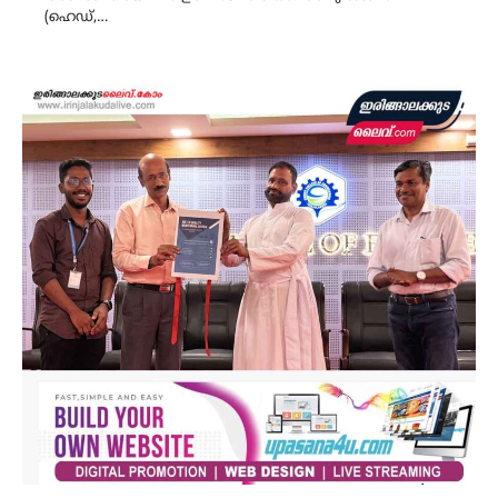
(ഹെഡ്,…