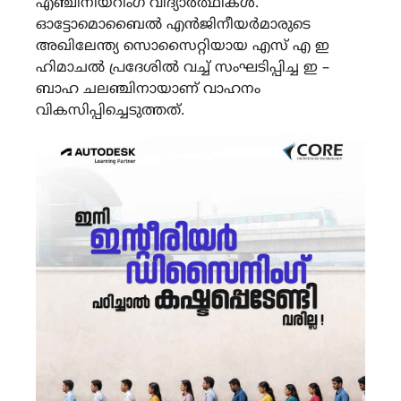
എഞ്ചിനീയറിംഗ് വിദ്യാർത്ഥികൾ.
ഓട്ടോമൊബൈൽ എൻജിനീയർമാരുടെ
അഖിലേന്ത്യ സൊസൈറ്റിയായ എസ് എ ഇ
ഹിമാചൽ പ്രദേശിൽ വച്ച് സംഘടിപ്പിച്ച ഇ –
ബാഹ ചലഞ്ചിനായാണ് വാഹനം
വികസിപ്പിച്ചെടുത്തത്.