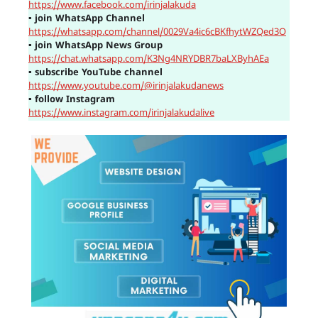
https://www.facebook.com/irinjalakuda
▪
join WhatsApp Channel
https://whatsapp.com/channel/0029Va4ic6cBKfhytWZQed3O
▪
join WhatsApp News Group
https://chat.whatsapp.com/K3Ng4NRYDBR7baLXByhAEa
▪
subscribe YouTube channel
https://www.youtube.com/@irinjalakudanews
▪
follow Instagram
https://www.instagram.com/irinjalakudalive