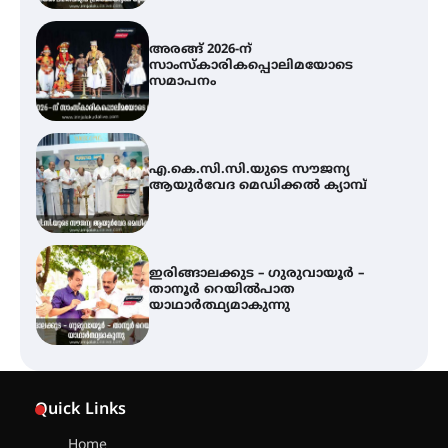
എ.കെ.സി.സി.യുടെ സൗജന്യ
ആയുർവേദ മെഡിക്കൽ ക്യാമ്പ്
ഇരിങ്ങാലക്കുട – ഗുരുവായൂർ –
താനൂർ റെയിൽപാത
യാഥാർത്ഥ്യമാകുന്നു
ഇരിങ്ങാലക്കുടയിൽ പി.കെ.
ചാത്തൻ മാസ്റ്ററുടെ പ്രതിമ
സ്ഥാപിക്കണം – കെ.പി.എം.എസ്
അമ്മന്നൂർ ചാച്ചുചാക്യാർ സ്മാരക
ഗുരുകുലത്തിലെ അഞ്ചാം
തലമുറയിലെ വിദ്യാർത്ഥിനിയായ
Quick Links
റിതു ഭരത് കൂടിയാട്ട അരങ്ങേറ്റം
കുറിച്ചു
Home