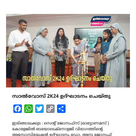
സാൽവോസ് 2K24 ഉദ്ഘാടനം ചെയ്തു
Facebook
WhatsApp
Twitter
Copy
Share
Link
ഇരിങ്ങാലക്കുട : സെൻ്റ് ജോസഫ്സ് (ഓട്ടോണമസ് )
കോളേജിൽ ബയോടെക്നോളജി വിഭാഗത്തിൻ്റെ
അസോസിയേഷൻ ഉദ്ഘാടനം ഡോ. അനു ജോസഫ്