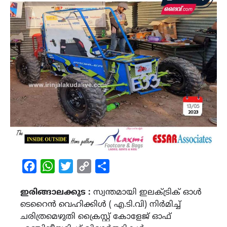
Facebook
WhatsApp
Twitter
Copy
Share
Link
ഇരിങ്ങാലക്കുട :
സ്വന്തമായി ഇലക്ട്രിക് ഓൾ
ടെറൈൻ വെഹിക്കിൾ ( എ.ടി.വി) നിർമിച്ച്
ചരിത്രമെഴുതി ക്രൈസ്റ്റ് കോളേജ് ഓഫ്