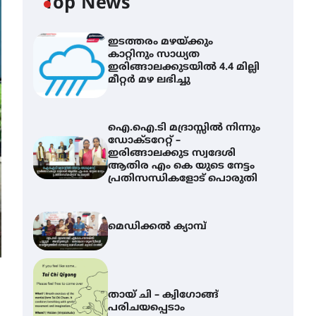
Top News
ഇടത്തരം മഴയ്ക്കും
കാറ്റിനും സാധ്യത
ഇരിങ്ങാലക്കുടയിൽ 4.4 മില്ലി
മീറ്റർ മഴ ലഭിച്ചു
ഐ.ഐ.ടി മദ്രാസ്സിൽ നിന്നും
ഡോക്ടറേറ്റ് –
ഇരിങ്ങാലക്കുട സ്വദേശി
ആതിര എം കെ യുടെ നേട്ടം
പ്രതിസന്ധികളോട് പൊരുതി
മെഡിക്കൽ ക്യാമ്പ്
തായ് ചി – ക്വിഗോങ്ങ്
പരിചയപ്പെടാം