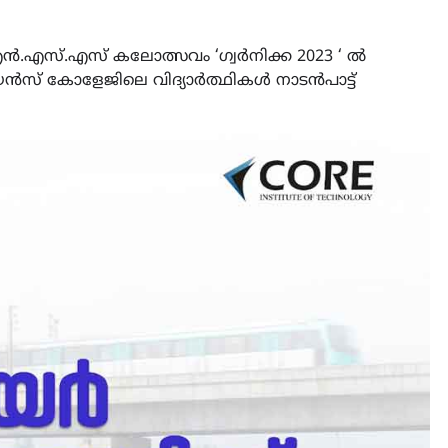
സ്‌.എസ്‌ കലോത്സവം ‘ഗ്വർനിക്ക 2023 ‘ ൽ
സ് കോളേജിലെ വിദ്യാർത്ഥികൾ നാടൻപാട്ട്