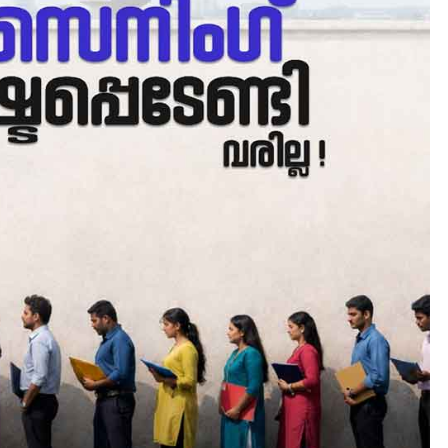
FLASH
LATEST
TRAINING
തായ് ചി – ക്വിഗോങ്ങ്
പരിചയപ്പെടാം