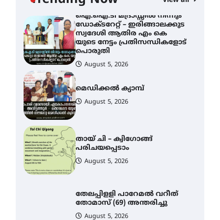
Trending Now
View all
പൊരുതി
August 5, 2026
മെഡിക്കൽ ക്യാമ്പ്
August 5, 2026
തായ് ചി – ക്വിഗോങ്ങ്
പരിചയപ്പെടാം
August 5, 2026
തേലപ്പിളളി പാറേമൽ വറീത്
തോമാസ് (69) അന്തരിച്ചു
August 5, 2026
അരങ്ങ് 2026′ ആഗസ്റ്റ് 8, 9
തീയതികളിൽ