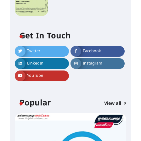
Get In Touch
Twitter
Facebook
ഐ.ഐ.ടി മദ്രാസ്സിൽ നിന്നും
ഡോക്ടറേറ്റ് – ഇരിങ്ങാലക്കുട
LinkedIn
Instagram
സ്വദേശി ആതിര എം കെ
യുടെ നേട്ടം പ്രതിസന്ധികളോട്
പൊരുതി
YouTube
August 5, 2026
മെഡിക്കൽ ക്യാമ്പ്
Popular
View all
August 5, 2026
തായ് ചി – ക്വിഗോങ്ങ്
പരിചയപ്പെടാം