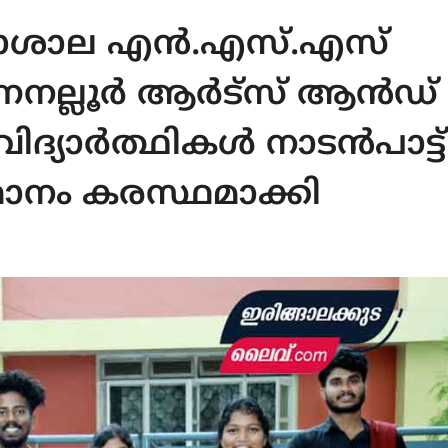
ശാല എൻ.എസ്‌.എസ്‌
നല്ലൂർ ആർട്സ് ആൻഡ്
്യാർത്ഥികൾ നാടൻപാട്ട്
ഥാനം കരസ്ഥമാക്കി