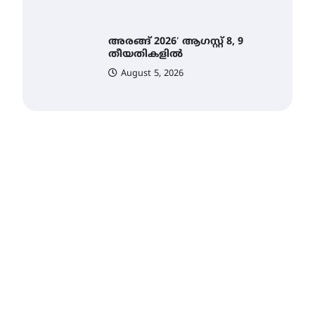
August 5, 2026
ഇടത്തരം മഴയ്ക്കും കാറ്റിനും
സാധ്യത ഇരിങ്ങാലക്കുടയിൽ
4.4 മില്ലി മീറ്റർ മഴ ലഭിച്ചു
August 6, 2026
ഐ.ഐ.ടി മദ്രാസ്സിൽ നിന്നും
ഡോക്ടറേറ്റ് – ഇരിങ്ങാലക്കുട
സ്വദേശി ആതിര എം കെ
യുടെ നേട്ടം പ്രതിസന്ധികളോട്
പൊരുതി
August 5, 2026
മെഡിക്കൽ ക്യാമ്പ്
August 5, 2026
തായ് ചി – ക്വിഗോങ്ങ്
പരിചയപ്പെടാം