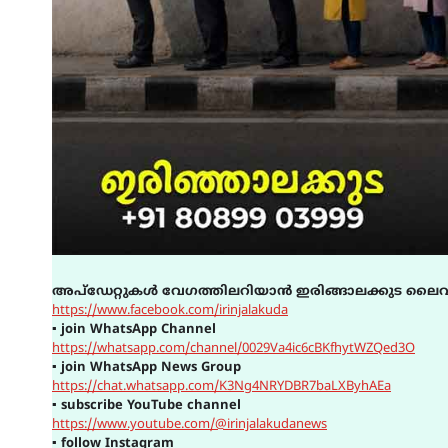
അപ്ഡേറ്റുകൾ വേഗത്തിലറിയാൻ ഇരിങ്ങാലക്കുട ലൈവ
https://www.facebook.com/irinjalakuda
▪
join WhatsApp Channel
https://whatsapp.com/channel/0029Va4ic6cBKfhytWZQed3O
▪
join WhatsApp News Group
https://chat.whatsapp.com/K3Ng4NRYDBR7baLXByhAEa
▪
subscribe YouTube channel
https://www.youtube.com/@irinjalakudanews
▪
follow Instagram