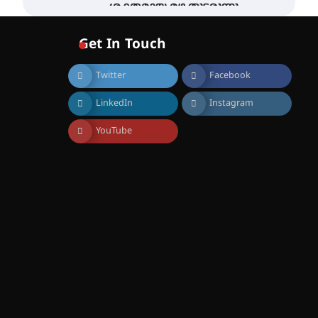
ശക്തമായ മഴ തുടരുന്നു –
തൃശൂർ ജില്ലയിൽ എല്ലാ
വിദ്യാഭ്യാസ
Get In Touch
സ്ഥാപനങ്ങൾക്കും
ശനിയാഴ്ച അവധി
Twitter
Facebook
August 7, 2026
എം.ജി. യൂണിവേഴ്‌സിറ്റിയിൽ
LinkedIn
Instagram
നിന്ന് ഇംഗ്ളീഷ്
സാഹിത്യത്തിൽ ഡോക്ടറേറ്റ്
നേടിയ എൻ. ആര്യ
YouTube
August 7, 2026
ട്യുണീഷ്യൻ ചിത്രം ” ദി
വോയിസ് ഓഫ് ഹിന്ദ് റജബ് ”
ഇരിങ്ങാലക്കുട ഫിലിം
സൊസൈറ്റി ആഗസ്റ്റ് 7
വെള്ളിയാഴ്ച സ്‌ക്രീൻ
ചെയ്യുന്നു
August 6, 2026
സെന്റ് ജോസഫ്സ് കോളജ്
കോമേഴ്‌സ്
അസോസിയേഷന്
തുടക്കമായി
August 6, 2026