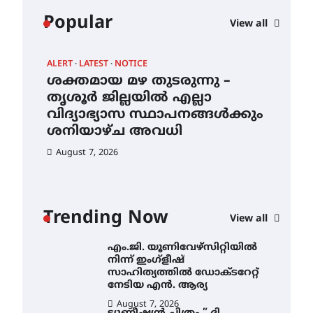
കോമേഴ്സ്
Popular
View all
എക്സ്പോയുമായി എസ്
എൻ ഹയർ സെക്കൻഡറി
വിദ്യാർത്ഥികൾ
ALERT
LATEST
NOTICE
AWA
August 6, 2026
ശക്തമായ മഴ തുടരുന്നു –
എം
സർഗ്ഗസാഹിതി-
ന്
തൃശൂർ ജില്ലയിൽ എല്ലാ
നി
കവിതാസംഗമം 2026 കവിതാ
വിദ്യാഭ്യാസ സ്ഥാപനങ്ങൾക്കും
സാ
ചർച്ച കാട്ടൂർ, ടി. കെ. ബാലൻ
ഹാളിൽ 16ന്
ശനിയാഴ്ച അവധി
ന
August 6, 2026
August 7, 2026
Au
ശക്തമായ മഴ തുടരുന്നു –
തൃശൂർ ജില്ലയിൽ എല്ലാ
വിദ്യാഭ്യാസ
സ്ഥാപനങ്ങൾക്കും
Trending Now
ശനിയാഴ്ച അവധി
View all
August 7, 2026
എം.ജി. യൂണിവേഴ്‌സിറ്റിയിൽ
നിന്ന് ഇംഗ്ളീഷ്
സാഹിത്യത്തിൽ ഡോക്ടറേറ്റ്
നേടിയ എൻ. ആര്യ
August 7, 2026