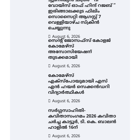
ട്യുണീഷ്യൻ ചിത്രം ” ദി
വോയിസ് ഓഫ് ഹിന്ദ് റജബ് ”
ഇരിങ്ങാലക്കുട ഫിലിം
സൊസൈറ്റി ആഗസ്റ്റ് 7
വെള്ളിയാഴ്ച സ്‌ക്രീൻ
ചെയ്യുന്നു
August 6, 2026
സെന്റ് ജോസഫ്സ് കോളജ്
കോമേഴ്‌സ്
അസോസിയേഷന്
തുടക്കമായി
August 6, 2026
കോമേഴ്സ്
എക്സ്പോയുമായി എസ്
എൻ ഹയർ സെക്കൻഡറി
വിദ്യാർത്ഥികൾ
August 6, 2026
സർഗ്ഗസാഹിതി-
കവിതാസംഗമം 2026 കവിതാ
ചർച്ച കാട്ടൂർ, ടി. കെ. ബാലൻ
ഹാളിൽ 16ന്
August 6, 2026