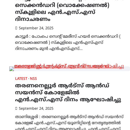
സെക്കൻഡറി (വൊക്കേഷണൽ)
സ്കൂളിലെ എൻ.എസ്.എസ്
ദിനാചരണം
September 24, 2025
കാട്ടൂർ : പോംപെ സെന്റ് മേരീസ് ഹയർ സെക്കൻഡറി (
വൊക്കേഷണൽ ) സ്കൂളിലെ എൻഎസ്എസ്
ദിനാചരണം മുൻ എൻഎസ്എസ്…
LATEST
NSS
തരണനെല്ലൂർ ആർട്സ് ആൻഡ്
സയൻസ് കോളേജിൽ
എൻ.എസ്.എസ് ദിനം ആഘോഷിച്ചു
September 24, 2025
താണിശ്ശേരി : തരണനെല്ലൂർ ആർട്സ് ആൻഡ് സയൻസ്
കോളേജ് എൻ.എസ്.എസ് യൂണിറ്റിന്റെ നേതൃത്വത്തിൽ
എൻ.എസ്.എസ് ദിനം ആഘോഷിച്ചു. എൻ.എസ്.എസ്