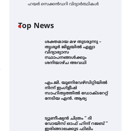
ഹയർ സെക്കൻഡറി വിദ്യാർത്ഥികൾ
Top News
ശക്തമായ മഴ തുടരുന്നു –
തൃശൂർ ജില്ലയിൽ എല്ലാ
വിദ്യാഭ്യാസ
സ്ഥാപനങ്ങൾക്കും
ശനിയാഴ്ച അവധി
എം.ജി. യൂണിവേഴ്‌സിറ്റിയിൽ
നിന്ന് ഇംഗ്ളീഷ്
സാഹിത്യത്തിൽ ഡോക്ടറേറ്റ്
നേടിയ എൻ. ആര്യ
ട്യുണീഷ്യൻ ചിത്രം ” ദി
വോയിസ് ഓഫ് ഹിന്ദ് റജബ് ”
ഇരിങ്ങാലക്കുട ഫിലിം