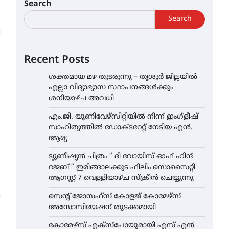
Search
Search
Recent Posts
ശക്തമായ മഴ തുടരുന്നു – തൃശൂർ ജില്ലയിൽ
എല്ലാ വിദ്യാഭ്യാസ സ്ഥാപനങ്ങൾക്കും
ശനിയാഴ്ച അവധി
എം.ജി. യൂണിവേഴ്‌സിറ്റിയിൽ നിന്ന് ഇംഗ്ളീഷ്
സാഹിത്യത്തിൽ ഡോക്ടറേറ്റ് നേടിയ എൻ.
ആര്യ
ട്യുണീഷ്യൻ ചിത്രം ” ദി വോയിസ് ഓഫ് ഹിന്ദ്
റജബ് ” ഇരിങ്ങാലക്കുട ഫിലിം സൊസൈറ്റി
ആഗസ്റ്റ് 7 വെള്ളിയാഴ്ച സ്‌ക്രീൻ ചെയ്യുന്നു
സെന്റ് ജോസഫ്സ് കോളജ് കോമേഴ്‌സ്
അസോസിയേഷന് തുടക്കമായി
കോമേഴ്സ് എക്സ്പോയുമായി എസ് എൻ