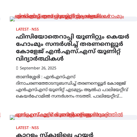
LATEST
NSS
ഫിസിയോതെറാപ്പി യൂണിറ്റും കെയർ
ഹോംമും സന്ദർശിച്ച് തരണനെല്ലൂർ
കോളേജ് എൻ.എസ്.എസ് യൂണിറ്റ്
വിദ്യാർത്ഥികൾ
September 26, 2025
താണിശ്ശേരി : എൻഎസ്എസ്
ദിനാചരണത്തോടനുബന്ധിച്ച് തരണനെല്ലൂർ കോളേജ്
എൻഎസ്എസ് യൂണിറ്റ് എടമുട്ടം ആൽഫ പാലിയേറ്റീവ്
കെയർഹോമിൽ സന്ദർശനം നടത്തി. പാലിയേറ്റീവ്…
LATEST
NSS
കാറളം സ്കൂളിലെ ഹയർ