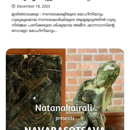
December 18, 2023
ഇരിങ്ങാലക്കുട : നടനകൈരളിയുടെ മോഹിനിയാട്ടം
ഗുരുകുലമായ നടനകൈശികിയുടെ ആഭ്യമുഖ്യത്തിൽ ഗുരു
നിർമ്മല പണിക്കരുടെ ശിഷ്യയായ അമീന ഷാനവാസിന്റെ
സോളോ മോഹിനിയാട്ടം…