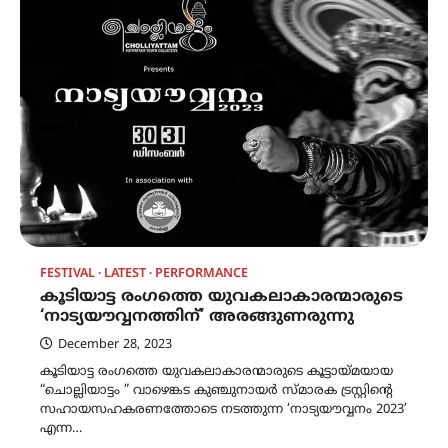
FESTIVAL
LATEST
PERFORMANCE
കൂടിയാട്ട രംഗത്തെ യുവകലാകാരന്മാരുടെ
‘നാട്യയൗവ്വനത്തിന്’ അരങ്ങുണരുന്നു
December 28, 2023
കൂടിയാട്ട രംഗത്തെ യുവകലാകാരന്മാരുടെ കൂട്ടായ്മയായ
“ചൊല്ലിയാട്ടം ” വാഴെങ്കട കുഞ്ചുനായർ സ്മാരക ട്രസ്റ്റിന്റെ
സഹായസഹകരണത്തോടെ നടത്തുന്ന ‘നാട്യയൗവ്വനം 2023’
എന്ന…