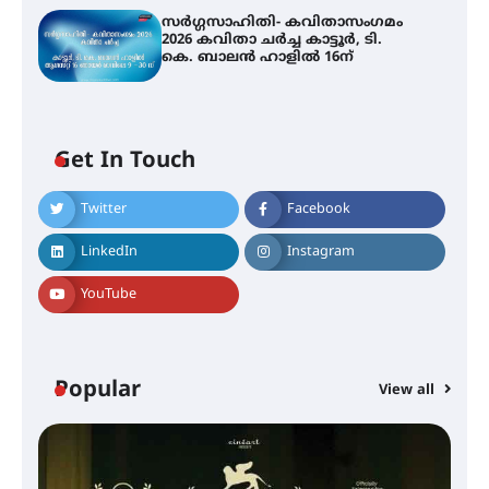
സർഗ്ഗസാഹിതി- കവിതാസംഗമം
2026 കവിതാ ചർച്ച കാട്ടൂർ, ടി.
കെ. ബാലൻ ഹാളിൽ 16ന്
Get In Touch
Twitter
Facebook
LinkedIn
Instagram
YouTube
Popular
View all
സെന്റ് ജോസഫ്സ് കോളജ്
കോമേഴ്‌സ് അസോസിയേഷന്