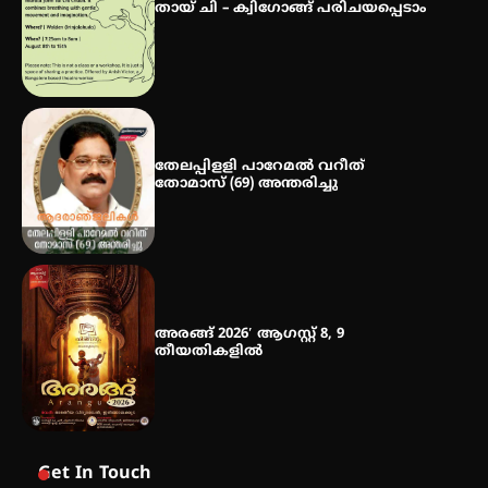
സ്വദേശി ആതിര എം കെ യുടെ
തായ് ചി – ക്വിഗോങ്ങ് പരിചയപ്പെടാം
നേട്ടം പ്രതിസന്ധികളോട് പൊരുതി
തേലപ്പിളളി പാറേമൽ വറീത്
തോമാസ് (69) അന്തരിച്ചു
അരങ്ങ് 2026′ ആഗസ്റ്റ് 8, 9
തീയതികളിൽ
Get In Touch