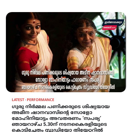
LATEST
PERFORMANCE
ഗുരു നിർമ്മല പണിക്കരുടെ ശിഷ്യയായ
അമീന ഷാനവാസിന്റെ സോളോ
മോഹിനിയാട്ടം അവതരണം ‘സപര്യ’
ഞായറാഴ്ച 5.30ന് നടനകൈരളിയുടെ
കൊട്ടിച്ചേതം സ്റ്റുഡിയോ തിയേറ്ററിൽ