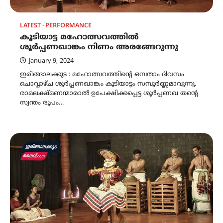
LATEST
PERFORMANCE
കൂടിയാട്ട മഹോത്സവത്തിൽ
ശൂർപ്പണഖാങ്കം നിണം അരങ്ങേറുന്നു
January 9, 2024
ഇരിങ്ങാലക്കുട : മഹോത്സവത്തിന്റെ ഒമ്പതാം ദിവസം
ചൊവ്വാഴ്ച ശൂർപ്പണഖാങ്കം കൂടിയാട്ടം സമ്പൂർണ്ണമാവുന്നു.
രാമലക്ഷ്മണന്മാരാൽ ഉപേക്ഷിക്കപ്പെട്ട ശൂർപ്പണഖ തന്റെ
സ്വന്തം രൂപം…