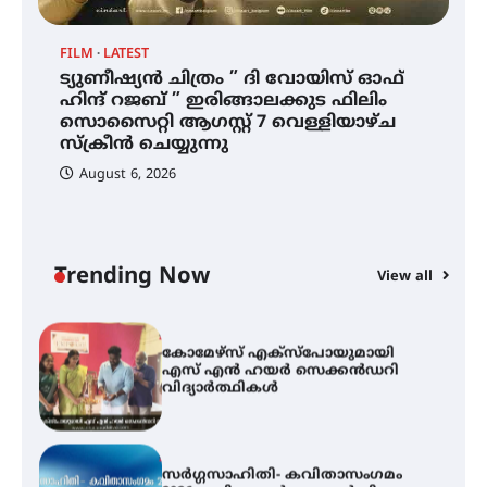
സ്വദേശി ആതിര എം കെ യുടെ
നേട്ടം പ്രതിസന്ധികളോട് പൊരുതി
FILM
LATEST
ട്യുണീഷ്യൻ ചിത്രം ” ദി വോയിസ് ഓഫ്
ട്യുണീഷ്യൻ ചിത്രം ” ദി വോയിസ്
ഹിന്ദ് റജബ് ” ഇരിങ്ങാലക്കുട ഫിലിം
ഓഫ് ഹിന്ദ് റജബ് ” ഇരിങ്ങാലക്കുട
സൊസൈറ്റി ആഗസ്റ്റ് 7 വെള്ളിയാഴ്ച
ഫിലിം സൊസൈറ്റി ആഗസ്റ്റ് 7
വെള്ളിയാഴ്ച സ്‌ക്രീൻ ചെയ്യുന്നു
സ്‌ക്രീൻ ചെയ്യുന്നു
August 6, 2026
സെന്റ് ജോസഫ്സ് കോളജ്
കോമേഴ്‌സ് അസോസിയേഷന്
തുടക്കമായി
Trending Now
View all
കോമേഴ്സ് എക്സ്പോയുമായി
എസ് എൻ ഹയർ സെക്കൻഡറി
വിദ്യാർത്ഥികൾ
സർഗ്ഗസാഹിതി- കവിതാസംഗമം
2026 കവിതാ ചർച്ച കാട്ടൂർ, ടി. കെ.