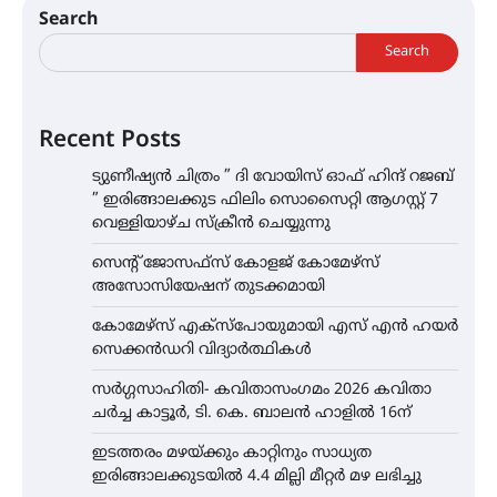
Search
Search
Recent Posts
ട്യുണീഷ്യൻ ചിത്രം ” ദി വോയിസ് ഓഫ് ഹിന്ദ് റജബ്
” ഇരിങ്ങാലക്കുട ഫിലിം സൊസൈറ്റി ആഗസ്റ്റ് 7
വെള്ളിയാഴ്ച സ്‌ക്രീൻ ചെയ്യുന്നു
സെന്റ് ജോസഫ്സ് കോളജ് കോമേഴ്‌സ്
അസോസിയേഷന് തുടക്കമായി
കോമേഴ്സ് എക്സ്പോയുമായി എസ് എൻ ഹയർ
സെക്കൻഡറി വിദ്യാർത്ഥികൾ
സർഗ്ഗസാഹിതി- കവിതാസംഗമം 2026 കവിതാ
ചർച്ച കാട്ടൂർ, ടി. കെ. ബാലൻ ഹാളിൽ 16ന്
ഇടത്തരം മഴയ്ക്കും കാറ്റിനും സാധ്യത
ഇരിങ്ങാലക്കുടയിൽ 4.4 മില്ലി മീറ്റർ മഴ ലഭിച്ചു