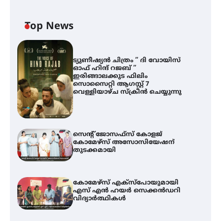
Top News
ട്യുണീഷ്യൻ ചിത്രം ” ദി വോയിസ്
ഓഫ് ഹിന്ദ് റജബ് ”
ഇരിങ്ങാലക്കുട ഫിലിം
സൊസൈറ്റി ആഗസ്റ്റ് 7
വെള്ളിയാഴ്ച സ്‌ക്രീൻ ചെയ്യുന്നു
സെന്റ് ജോസഫ്സ് കോളജ്
കോമേഴ്‌സ് അസോസിയേഷന്
തുടക്കമായി
കോമേഴ്സ് എക്സ്പോയുമായി
എസ് എൻ ഹയർ സെക്കൻഡറി
വിദ്യാർത്ഥികൾ