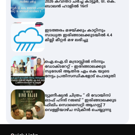
ബാലൻ ഹാളിൽ 16ന്
ഇടത്തരം മഴയ്ക്കും കാറ്റിനും
സാധ്യത ഇരിങ്ങാലക്കുടയിൽ 4.4
മില്ലി മീറ്റർ മഴ ലഭിച്ചു
ഐ.ഐ.ടി മദ്രാസ്സിൽ നിന്നും
ഡോക്ടറേറ്റ് – ഇരിങ്ങാലക്കുട
സ്വദേശി ആതിര എം കെ യുടെ
നേട്ടം പ്രതിസന്ധികളോട് പൊരുതി
ട്യുണീഷ്യൻ ചിത്രം ” ദി വോയിസ്
ഓഫ് ഹിന്ദ് റജബ് ” ഇരിങ്ങാലക്കുട
ഫിലിം സൊസൈറ്റി ആഗസ്റ്റ് 7
വെള്ളിയാഴ്ച സ്‌ക്രീൻ ചെയ്യുന്നു
സെന്റ് ജോസഫ്സ് കോളജ്
കോമേഴ്‌സ് അസോസിയേഷന്