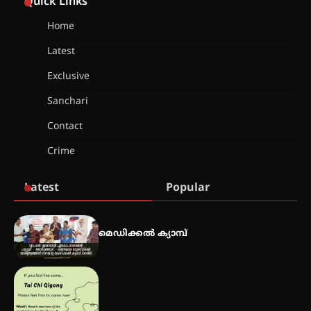
Quick Links
തുടക്കമായി
Home
Latest
കോമേഴ്സ് എക്സ്പോയുമായി
എസ് എൻ ഹയർ സെക്കൻഡറി
Exclusive
വിദ്യാർത്ഥികൾ
Sanchari
Contact
സർഗ്ഗസാഹിതി- കവിതാസംഗമം
Crime
2026 കവിതാ ചർച്ച കാട്ടൂർ, ടി. കെ.
ബാലൻ ഹാളിൽ 16ന്
Latest
Popular
ഇടത്തരം മഴയ്ക്കും കാറ്റിനും
സാധ്യത ഇരിങ്ങാലക്കുടയിൽ 4.4
മെഡിക്കൽ ക്യാമ്പ്
മില്ലി മീറ്റർ മഴ ലഭിച്ചു
ഐ.ഐ.ടി മദ്രാസ്സിൽ നിന്നും
ഡോക്ടറേറ്റ് – ഇരിങ്ങാലക്കുട