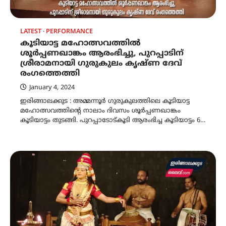
LATEST
PERFORMANCE
കൂടിയാട്ട മഹോത്സവത്തിൽ
ശൂർപ്പണഖാങ്കം ആരംഭിച്ചു, പുറപ്പാടിന്
ശ്രീരാമനായി ഗുരുകുലം കൃഷ്ണ ദേവ്
രംഗത്തെത്തി
January 4, 2024
ഇരിങ്ങാലക്കുട : അമ്മന്നൂർ ഗുരുകുലത്തിലെ കൂടിയാട്ട
മഹോത്സവത്തിന്റെ നാലാം ദിവസം ശൂർപ്പണഖാങ്കം
കൂടിയാട്ടം തുടങ്ങി. പുറപ്പാടോട്കൂടി ആരംഭിച്ച കൂടിയാട്ടം 6…