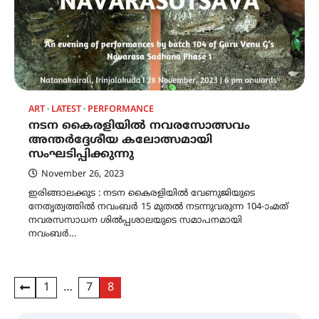
ART
LATEST
PERFORMANCE
നടന കൈരളിയില്‍ നവരസോത്സവം
അന്തര്‍ദ്ദേശീയ കലോത്സമായി
സംഘടിപ്പിക്കുന്നു
November 26, 2023
ഇരിങ്ങാലക്കുട : നടന കൈരളിയില്‍ വേണുജിയുടെ
നേതൃത്വത്തില്‍ നവംബര്‍ 15 മുതല്‍ നടന്നുവരുന്ന 104-ാംമത്
നവരസസാധന ശില്‍പ്പശാലയുടെ സമാപനമായി
നവംബര്‍…
Posts
1
…
7
8
pagination