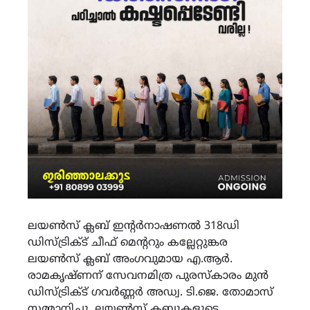
ലയണ്‍സ് ക്ലബ് ഇന്റര്‍നാഷണല്‍ 318ഡി
ഡിസ്ട്രിക്ട് ചീഫ് മെന്ററും കല്ലേറ്റുങ്കര
ലയണ്‍സ് ക്ലബ് അംഗവുമായ എ.ആര്‍.
രാമകൃഷ്ണന് സേവനമിത്ര പുരസ്‌കാരം മുന്‍
ഡിസ്ട്രിക്ട് ഗവര്‍ണ്ണര്‍ അഡ്വ. ടി.ജെ. തോമാസ്
സമ്മാനിച്ചു. ലയണ്‍സ് ക്ലബ്ബുകളുടെ