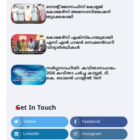
സെന്റ് ജോസഫ്സ് കോളജ്
കോമേഴ്‌സ് അസോസിയേഷന്
തുടക്കമായി
കോമേഴ്സ് എക്സ്പോയുമായി
എസ് എൻ ഹയർ സെക്കൻഡറി
വിദ്യാർത്ഥികൾ
സർഗ്ഗസാഹിതി- കവിതാസംഗമം
2026 കവിതാ ചർച്ച കാട്ടൂർ, ടി.
കെ. ബാലൻ ഹാളിൽ 16ന്
Get In Touch
Twitter
Facebook
LinkedIn
Instagram