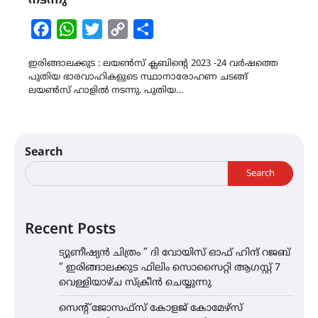
നടന്നു
Facebook
WhatsApp
Twitter
Copy
Share
Link
ഇരിങ്ങാലക്കുട : ലയൺസ് ക്ലബിന്‍റെ 2023 -24 വർഷത്തെ
പുതിയ ഭാരവാഹികളുടെ സ്ഥാനാരോഹണ ചടങ്ങ്
ലയൺസ് ഹാളിൽ നടന്നു. പുതിയ…
Search
Search
Recent Posts
ട്യുണീഷ്യൻ ചിത്രം ” ദി വോയിസ് ഓഫ് ഹിന്ദ് റജബ്
” ഇരിങ്ങാലക്കുട ഫിലിം സൊസൈറ്റി ആഗസ്റ്റ് 7
വെള്ളിയാഴ്ച സ്‌ക്രീൻ ചെയ്യുന്നു
സെന്റ് ജോസഫ്സ് കോളജ് കോമേഴ്‌സ്