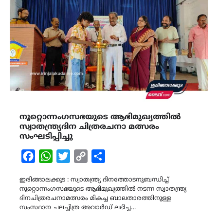
നൂറ്റൊന്നംഗസഭയുടെ ആഭിമുഖ്യത്തിൽ
സ്വാതന്ത്ര്യദിന ചിത്രരചനാ മത്സരം
സംഘടിപ്പിച്ചു
Facebook
WhatsApp
Twitter
Copy
Share
Link
ഇരിങ്ങാലക്കുട : സ്വാതന്ത്ര്യ ദിനത്തോടനുബന്ധിച്ച്
നൂറ്റൊന്നംഗസഭയുടെ ആഭിമുഖ്യത്തിൽ നടന്ന സ്വാതന്ത്ര്യ
ദിനചിത്രരചനാമത്സരം മികച്ച ബാലതാരത്തിനുള്ള
സംസ്ഥാന ചലച്ചിത്ര അവാർഡ് ലഭിച്ച…