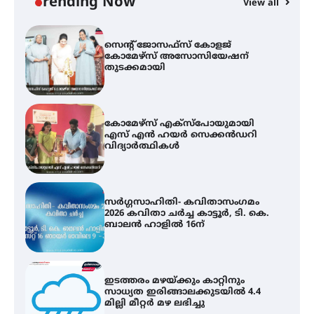
Trending Now
View all
കോമേഴ്സ് എക്സ്പോയുമായി
എസ് എൻ ഹയർ സെക്കൻഡറി
വിദ്യാർത്ഥികൾ
സർഗ്ഗസാഹിതി- കവിതാസംഗമം
2026 കവിതാ ചർച്ച കാട്ടൂർ, ടി. കെ.
ബാലൻ ഹാളിൽ 16ന്
ഇടത്തരം മഴയ്ക്കും കാറ്റിനും
സാധ്യത ഇരിങ്ങാലക്കുടയിൽ 4.4
മില്ലി മീറ്റർ മഴ ലഭിച്ചു
ഐ.ഐ.ടി മദ്രാസ്സിൽ നിന്നും
ഡോക്ടറേറ്റ് – ഇരിങ്ങാലക്കുട
സ്വദേശി ആതിര എം കെ യുടെ
നേട്ടം പ്രതിസന്ധികളോട് പൊരുതി