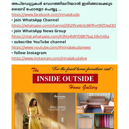
അപ്ഡേറ്റുകൾ വേഗത്തിലറിയാൻ ഇരിങ്ങാലക്കുട
ലൈവ് ഫോളോ ചെയ്യൂ …
https://www.facebook.com/irinjalakuda
▪
join WhatsApp Channel
https://whatsapp.com/channel/0029Va4ic6cBKfhytWZQed3O
▪
join WhatsApp News Group
https://chat.whatsapp.com/K3Ng4NRYDBR7baLXByhAEa
▪
subscribe YouTube channel
https://www.youtube.com/@irinjalakudanews
▪
follow Instagram
https://www.instagram.com/irinjalakudalive