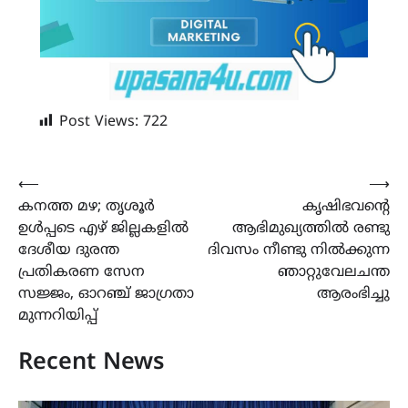
Post Views:
722
Post
⟵
⟶
കനത്ത മഴ; തൃശൂർ
കൃഷിഭവന്‍റെ
navigation
ഉൾപ്പടെ എഴ് ജില്ലകളിൽ
ആഭിമുഖ്യത്തിൽ രണ്ടു
ദേശീയ ദുരന്ത
ദിവസം നീണ്ടു നിൽക്കുന്ന
പ്രതികരണ സേന
ഞാറ്റുവേലചന്ത
സജ്ജം, ഓറഞ്ച് ജാ​ഗ്രതാ
ആരംഭിച്ചു
മുന്നറിയിപ്പ്
Recent News