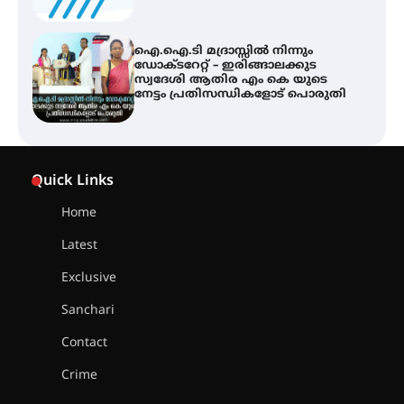
ട്യുണീഷ്യൻ ചിത്രം ” ദി വോയിസ്
ഓഫ് ഹിന്ദ് റജബ് ” ഇരിങ്ങാലക്കുട
ഫിലിം സൊസൈറ്റി ആഗസ്റ്റ് 7
വെള്ളിയാഴ്ച സ്‌ക്രീൻ ചെയ്യുന്നു
സെന്റ് ജോസഫ്സ് കോളജ്
കോമേഴ്‌സ് അസോസിയേഷന്
Quick Links
തുടക്കമായി
Home
Latest
കോമേഴ്സ് എക്സ്പോയുമായി
എസ് എൻ ഹയർ സെക്കൻഡറി
Exclusive
വിദ്യാർത്ഥികൾ
Sanchari
Contact
സർഗ്ഗസാഹിതി- കവിതാസംഗമം
Crime
2026 കവിതാ ചർച്ച കാട്ടൂർ, ടി. കെ.
ബാലൻ ഹാളിൽ 16ന്