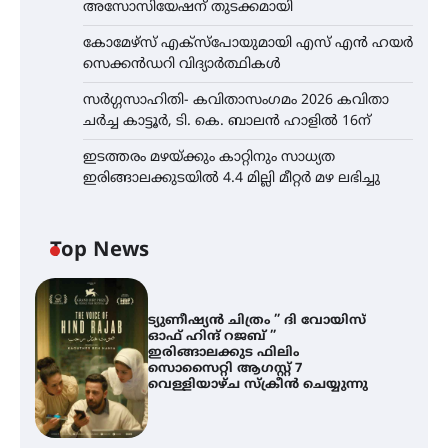
അസോസിയേഷന് തുടക്കമായി
കോമേഴ്സ് എക്സ്പോയുമായി എസ് എൻ ഹയർ
സെക്കൻഡറി വിദ്യാർത്ഥികൾ
സർഗ്ഗസാഹിതി- കവിതാസംഗമം 2026 കവിതാ
ചർച്ച കാട്ടൂർ, ടി. കെ. ബാലൻ ഹാളിൽ 16ന്
ഇടത്തരം മഴയ്ക്കും കാറ്റിനും സാധ്യത
ഇരിങ്ങാലക്കുടയിൽ 4.4 മില്ലി മീറ്റർ മഴ ലഭിച്ചു
Top News
ട്യുണീഷ്യൻ ചിത്രം ” ദി വോയിസ്
ഓഫ് ഹിന്ദ് റജബ് ”
ഇരിങ്ങാലക്കുട ഫിലിം
സൊസൈറ്റി ആഗസ്റ്റ് 7
വെള്ളിയാഴ്ച സ്‌ക്രീൻ ചെയ്യുന്നു