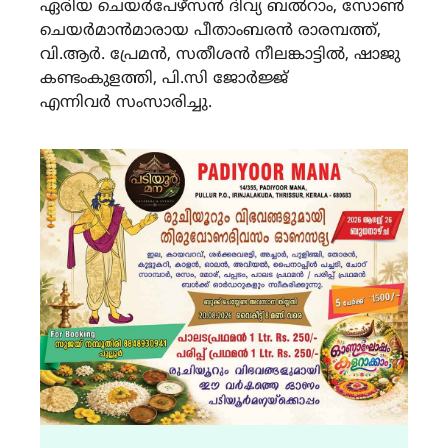
ഏരിയ ചെയര്‍പേഴ്‌സന്‍ ദിവ്യ ബല്‍റാം, സോണ്‍
ചെയര്‍മാന്‍മാരായ പീതാംബരന്‍ രാരമ്പത്ത്,
വി.ആര്‍. പ്രേമന്‍, സതീശന്‍ നീലങ്കാട്ടില്‍, ഷാജു
കണ്ടംകുളത്തി, പി.സി ജോര്‍ജ്ജ്
എന്നിവര്‍ സംസാരിച്ചു.