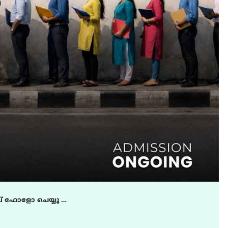
് ഫോളോ ചെയ്യൂ …