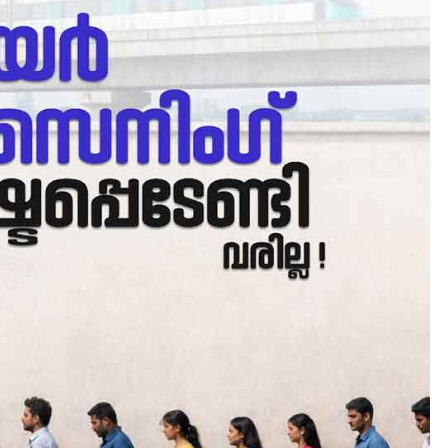
CAMPUS
LATEST
സെന്റ് ജോസഫ്സ് കോളജ്
കോമേഴ്‌സ് അസോസിയേഷ
തുടക്കമായി
August 6, 2026