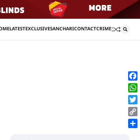
OME
LATEST
EXCLUSIVE
SANCHARI
CONTACT
CRIME
Face
Wha
Twit
Copy
Link
Shar