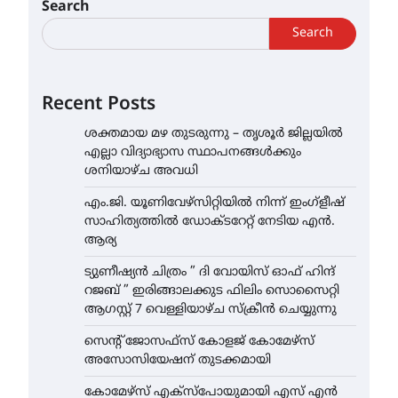
Search
Search
Recent Posts
ശക്തമായ മഴ തുടരുന്നു – തൃശൂർ ജില്ലയിൽ
എല്ലാ വിദ്യാഭ്യാസ സ്ഥാപനങ്ങൾക്കും
ശനിയാഴ്ച അവധി
എം.ജി. യൂണിവേഴ്‌സിറ്റിയിൽ നിന്ന് ഇംഗ്ളീഷ്
സാഹിത്യത്തിൽ ഡോക്ടറേറ്റ് നേടിയ എൻ.
ആര്യ
ട്യുണീഷ്യൻ ചിത്രം ” ദി വോയിസ് ഓഫ് ഹിന്ദ്
റജബ് ” ഇരിങ്ങാലക്കുട ഫിലിം സൊസൈറ്റി
ആഗസ്റ്റ് 7 വെള്ളിയാഴ്ച സ്‌ക്രീൻ ചെയ്യുന്നു
സെന്റ് ജോസഫ്സ് കോളജ് കോമേഴ്‌സ്
അസോസിയേഷന് തുടക്കമായി
കോമേഴ്സ് എക്സ്പോയുമായി എസ് എൻ