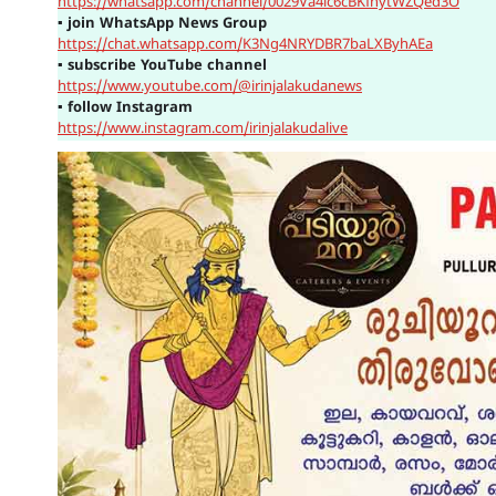
https://whatsapp.com/channel/0029Va4ic6cBKfhytWZQed3O
▪
join WhatsApp News Group
https://chat.whatsapp.com/K3Ng4NRYDBR7baLXByhAEa
▪
subscribe YouTube channel
https://www.youtube.com/@irinjalakudanews
▪
follow Instagram
https://www.instagram.com/irinjalakudalive