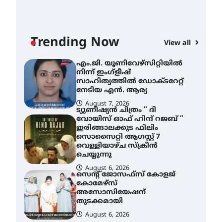
എം.ജി. യൂണിവേഴ്‌സിറ്റിയിൽ
നിന്ന് ഇംഗ്ളീഷ്
സാഹിത്യത്തിൽ ഡോക്ടറേറ്റ്
നേടിയ എൻ. ആര്യ
Trending Now
View all
AWA
August 7, 2026
എം
ട്യുണീഷ്യൻ ചിത്രം ” ദി
വോയിസ് ഓഫ് ഹിന്ദ് റജബ് ”
നി
ഇരിങ്ങാലക്കുട ഫിലിം
സാ
സൊസൈറ്റി ആഗസ്റ്റ് 7
ന
വെള്ളിയാഴ്ച സ്‌ക്രീൻ
ചെയ്യുന്നു
A
August 6, 2026
സെന്റ് ജോസഫ്സ് കോളജ്
കോമേഴ്‌സ്
അസോസിയേഷന്
തുടക്കമായി
August 6, 2026
കോമേഴ്സ്
എക്സ്പോയുമായി എസ്
എൻ ഹയർ സെക്കൻഡറി
വിദ്യാർത്ഥികൾ
August 6, 2026