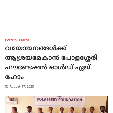
EVENTS
LATEST
വയോജനങ്ങൾക്ക്
ആശ്രയമേകാൻ പോളശ്ശേരി
ഫൗണ്ടേഷൻ ഓൾഡ് ഏജ്
ഹോം
August 17, 2023