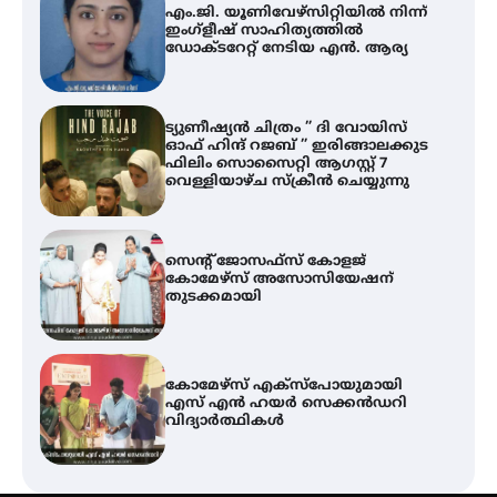
ട്യുണീഷ്യൻ ചിത്രം ” ദി വോയിസ്
ഓഫ് ഹിന്ദ് റജബ് ” ഇരിങ്ങാലക്കുട
ഫിലിം സൊസൈറ്റി ആഗസ്റ്റ് 7
വെള്ളിയാഴ്ച സ്‌ക്രീൻ ചെയ്യുന്നു
സെന്റ് ജോസഫ്സ് കോളജ്
കോമേഴ്‌സ് അസോസിയേഷന്
തുടക്കമായി
കോമേഴ്സ് എക്സ്പോയുമായി
എസ് എൻ ഹയർ സെക്കൻഡറി
വിദ്യാർത്ഥികൾ
ശക്തമായ കാറ്റിന് സാധ്യത –
ആഗസ്റ്റ് 12 വരെ മഴ തുടരും,
തൃശൂർ ജില്ലയിൽ മഞ്ഞ അലർട്ട്