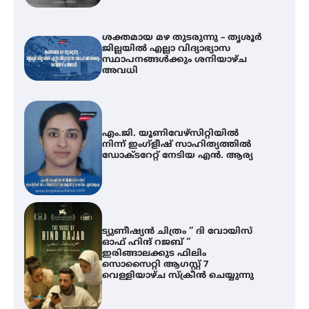
ശക്തമായ മഴ തുടരുന്നു – തൃശൂർ
ജില്ലയിൽ എല്ലാ വിദ്യാഭ്യാസ
സ്ഥാപനങ്ങൾക്കും ശനിയാഴ്ച
അവധി
എം.ജി. യൂണിവേഴ്‌സിറ്റിയിൽ
നിന്ന് ഇംഗ്ളീഷ് സാഹിത്യത്തിൽ
ഡോക്ടറേറ്റ് നേടിയ എൻ. ആര്യ
ട്യുണീഷ്യൻ ചിത്രം ” ദി വോയിസ്
ഓഫ് ഹിന്ദ് റജബ് ”
ഇരിങ്ങാലക്കുട ഫിലിം
സൊസൈറ്റി ആഗസ്റ്റ് 7
വെള്ളിയാഴ്ച സ്‌ക്രീൻ ചെയ്യുന്നു