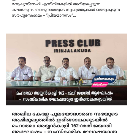
മനുഷ്യസ്നേഹി എന്നീനിലകളിൽ അറിയപ്പെടുന്ന
കലാകേന്ദ്രം ബാലുനായരുടെ സുഹൃത്തുക്കൾ ഒത്തുകൂടുന്ന
സൗഹൃദസംഗമം – “പ്രിയമാനസം”…
അഖില കേരള പുലയോദ്ധാരണ സഭയുടെ
ആഭിമുഖ്യത്തിൽ ഇരിങ്ങാലക്കുടയിൽ
മഹാത്മാ അയ്യൻകാളി 162-ാമത് ജയന്തി
ആഘോഷം – സംസ്കാരിക ഘോഷയാത്ര