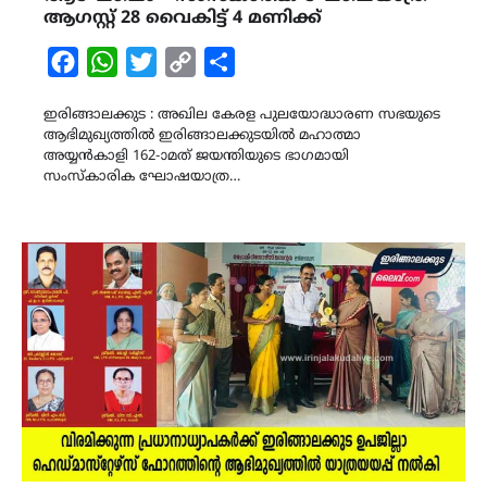
ആഗസ്റ്റ് 28 വൈകിട്ട് 4 മണിക്ക്
Facebook
WhatsApp
Twitter
Copy
Share
Link
ഇരിങ്ങാലക്കുട : അഖില കേരള പുലയോദ്ധാരണ സഭയുടെ
ആഭിമുഖ്യത്തിൽ ഇരിങ്ങാലക്കുടയിൽ മഹാത്മാ
അയ്യൻകാളി 162-ാമത് ജയന്തിയുടെ ഭാഗമായി
സംസ്കാരിക ഘോഷയാത്ര…