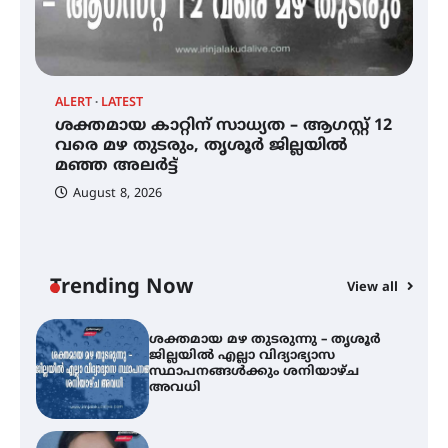
കോമേഴ്സ് എക്സ്പോയുമായി
എസ് എൻ ഹയർ സെക്കൻഡറി
വിദ്യാർത്ഥികൾ
ALERT
LATEST
AL
ശക്തമായ കാറ്റിന് സാധ്യത – ആഗസ്റ്റ് 12
ശക്തമായ കാറ്റിന് സാധ്യത –
ശ
ആഗസ്റ്റ് 12 വരെ മഴ തുടരും,
വരെ മഴ തുടരും, തൃശൂർ ജില്ലയിൽ
ജ
തൃശൂർ ജില്ലയിൽ മഞ്ഞ അലർട്ട്
മഞ്ഞ അലർട്ട്
സ
August 8, 2026
ശക്തമായ മഴ തുടരുന്നു – തൃശൂർ
ജില്ലയിൽ എല്ലാ വിദ്യാഭ്യാസ
സ്ഥാപനങ്ങൾക്കും ശനിയാഴ്ച
അവധി
Trending Now
View all
എം.ജി. യൂണിവേഴ്‌സിറ്റിയിൽ നിന്ന്
ഇംഗ്ളീഷ് സാഹിത്യത്തിൽ
ഡോക്ടറേറ്റ് നേടിയ എൻ. ആര്യ