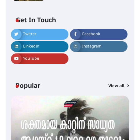
ശക്തമായ മഴ തുടരുന്നു – തൃശൂർ
ജില്ലയിൽ എല്ലാ വിദ്യാഭ്യാസ
സ്ഥാപനങ്ങൾക്കും ശനിയാഴ്ച
അവധി
Get In Touch
Twitter
Facebook
എം.ജി. യൂണിവേഴ്‌സിറ്റിയിൽ നിന്ന്
ഇംഗ്ളീഷ് സാഹിത്യത്തിൽ
LinkedIn
Instagram
ഡോക്ടറേറ്റ് നേടിയ എൻ. ആര്യ
YouTube
ട്യുണീഷ്യൻ ചിത്രം ” ദി വോയിസ്
ഓഫ് ഹിന്ദ് റജബ് ” ഇരിങ്ങാലക്കുട
ഫിലിം സൊസൈറ്റി ആഗസ്റ്റ് 7
Popular
View all
വെള്ളിയാഴ്ച സ്‌ക്രീൻ ചെയ്യുന്നു
സെന്റ് ജോസഫ്സ് കോളജ്
കോമേഴ്‌സ് അസോസിയേഷന്
തുടക്കമായി