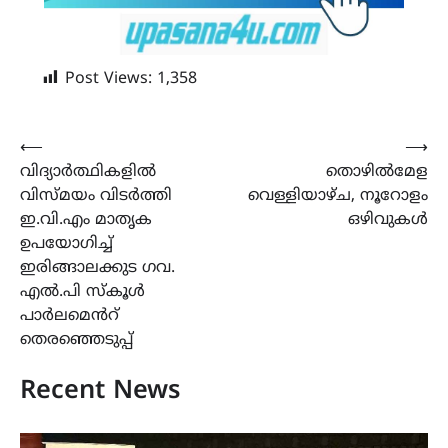
Post Views:
1,358
Post
⟵
⟶
വിദ്യാർത്ഥികളിൽ
തൊഴിൽമേള
navigation
വിസ്മയം വിടർത്തി
വെള്ളിയാഴ്ച, നൂറോളം
ഇ.വി.എം മാതൃക
ഒഴിവുകൾ
ഉപയോഗിച്ച്
ഇരിങ്ങാലക്കുട ഗവ.
എൽ.പി സ്കൂൾ
പാർലമെൻറ്
തെരഞ്ഞെടുപ്പ്
Recent News