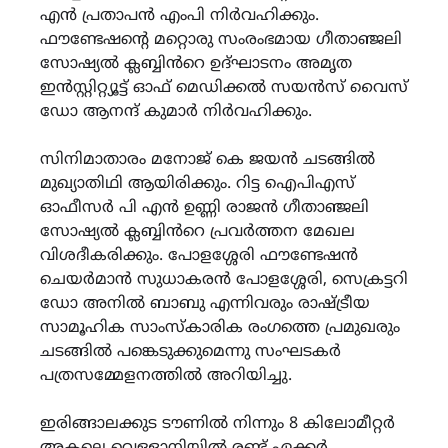
എൻ പ്രതാപൻ എംപി നിർവഹിക്കും.
ഫൗണ്ടേഷന്റെ മറ്റൊരു സംരംഭമായ ഗീതാഞ്ജലി
സോഷ്യൽ ക്ലബ്ബിൻറെ ഉദ്ഘാടനം അമൃത
ഇൻസ്റ്റിറ്റ്യൂട്ട് ഓഫ് മെഡിക്കൽ സയൻസ് വൈസ്
ഡോ ആനന്ദ് കുമാർ നിർവഹിക്കും.
സിനിമാതാരം മനോജ് കെ ജയൻ ചടങ്ങിൽ
മുഖ്യാതിഥി ആയിരിക്കും. റിട്ട ഐപിഎസ്
ഓഫീസർ പി എൻ ഉണ്ണി രാജൻ ഗീതാഞ്ജലി
സോഷ്യൽ ക്ലബ്ബിൻറെ പ്രവർത്തന മേഖല
വിശദീകരിക്കും. പോളശ്ശേരി ഫൗണ്ടേഷൻ
ചെയർമാൻ സുധാകരൻ പോളശ്ശേരി, സെക്രട്ടറി
ഡോ അനിൽ ബാബു എന്നിവരും രാഷ്ട്രീയ
സാമൂഹിക സാംസ്കാരിക രംഗത്തെ പ്രമുഖരും
ചടങ്ങിൽ പങ്കെടുക്കുമെന്നു സംഘടകർ
പത്രസമ്മേളനത്തിൽ അറിയിച്ചു.
ഇരിങ്ങാലക്കുട ടൗണിൽ നിന്നും 8 കിലോമീറ്റർ
അകലെ വെള്ളാനിയിൽ രണ്ട് ഏക്കർ