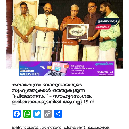
കലാകേന്ദ്രം ബാലുനായരുടെ
സുഹൃത്തുക്കൾ ഒത്തുകൂടുന്ന
“പ്രിയമാനസം” – സൗഹൃദസംഗമം
ഇരിങ്ങാലക്കുടയിൽ ആഗസ്റ്റ് 19 ന്
Facebook
WhatsApp
Twitter
Copy
Share
Link
ഇരിങ്ങാലക്കുട : സഹൃദയൻ, ചിത്രകാരൻ, കലാകാരൻ,