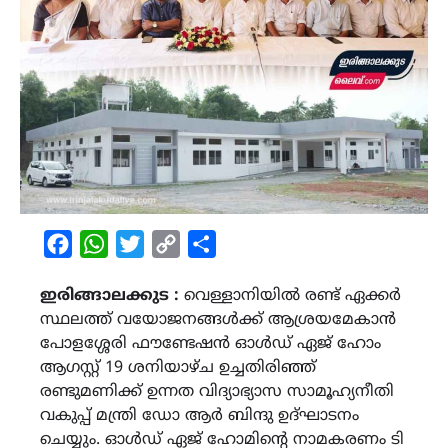
Facebook
WhatsApp
Twitter
Copy
Share
Link
ഇരിങ്ങാലക്കുട :
വെള്ളാനിയിൽ രണ്ട് ഏക്കർ
സ്ഥലത്ത് വയോജനങ്ങൾക്ക് ആശ്രയമേകാൻ
പോളശ്ശേരി ഫൗണ്ടേഷൻ ഓൾഡ് ഏജ് ഹോം
ആഗസ്റ്റ് 19 ശനിയാഴ്ച ഉച്ചതിരിഞ്ഞ്
രണ്ടുമണിക്ക് ഉന്നത വിദ്യാഭ്യാസ സാമൂഹ്യനീതി
വകുപ്പ് മന്ത്രി ഡോ ആർ ബിന്ദു ഉദ്ഘാടനം
ചെയ്യും. ഓൾഡ് ഏജ് ഹോമിന്റെ നാമകരണം ടി