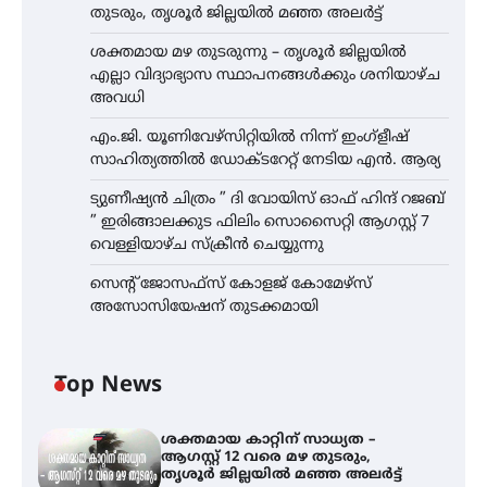
തുടരും, തൃശൂർ ജില്ലയിൽ മഞ്ഞ അലർട്ട്
ശക്തമായ മഴ തുടരുന്നു – തൃശൂർ ജില്ലയിൽ
എല്ലാ വിദ്യാഭ്യാസ സ്ഥാപനങ്ങൾക്കും ശനിയാഴ്ച
അവധി
എം.ജി. യൂണിവേഴ്‌സിറ്റിയിൽ നിന്ന് ഇംഗ്ളീഷ്
സാഹിത്യത്തിൽ ഡോക്ടറേറ്റ് നേടിയ എൻ. ആര്യ
ട്യുണീഷ്യൻ ചിത്രം ” ദി വോയിസ് ഓഫ് ഹിന്ദ് റജബ്
” ഇരിങ്ങാലക്കുട ഫിലിം സൊസൈറ്റി ആഗസ്റ്റ് 7
വെള്ളിയാഴ്ച സ്‌ക്രീൻ ചെയ്യുന്നു
സെന്റ് ജോസഫ്സ് കോളജ് കോമേഴ്‌സ്
അസോസിയേഷന് തുടക്കമായി
Top News
ശക്തമായ കാറ്റിന് സാധ്യത –
ആഗസ്റ്റ് 12 വരെ മഴ തുടരും,
തൃശൂർ ജില്ലയിൽ മഞ്ഞ അലർട്ട്