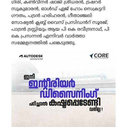
ഗിരി, കൺവീനർ ഷാജി ശ്രീധരൻ, ട്രഷറർ
സുകുമാരൻ, ഓൾഡ് ഏജ് ഹോം സെക്രട്ടറി
ഗൗതം, പട്രൻ ഹരിഹരൻ, ഗീതാഞ്ജലി
സോഷ്യൽ ക്ലബ്ബ് വൈസ് പ്രസിഡൻറ് സൂരജ്,
പാട്രൻ ട്രസ്റ്റിയും ആയ പി കെ രവീന്ദ്രനാഥ്, പി
കെ പ്രസന്നൻ എന്നിവർ വാർത്താ
സമ്മേളനത്തിൽ പങ്കെടുത്തു.