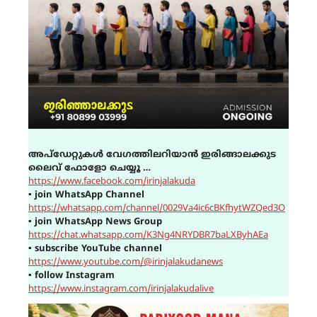
അപ്ഡേറ്റുകൾ വേഗത്തിലറിയാൻ ഇരിങ്ങാലക്കുട
ലൈവ് ഫോളോ ചെയ്യൂ …
https://www.facebook.com/irinjalakuda
▪
join WhatsApp Channel
https://whatsapp.com/channel/0029Va4ic6cBKfhytWZQed3O
▪
join WhatsApp News Group
https://chat.whatsapp.com/K3Ng4NRYDBR7baLXByhAEa
▪
subscribe YouTube channel
https://www.youtube.com/@irinjalakudanews
▪
follow Instagram
https://www.instagram.com/irinjalakudalive