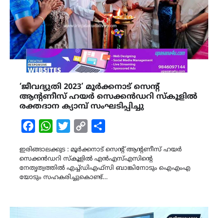
‘ജീവദ്യുതി 2023’ മൂർക്കനാട് സെന്‍റ്
ആന്‍റണീസ് ഹയർ സെക്കൻഡറി സ്കൂളിൽ
രക്തദാന ക്യാമ്പ് സംഘടിപ്പിച്ചു
Facebook
WhatsApp
Twitter
Copy
Share
Link
ഇരിങ്ങാലക്കുട : മൂർക്കനാട് സെന്‍റ് ആന്‍റണീസ് ഹയർ
സെക്കൻഡറി സ്കൂളിൽ എൻഎസ്എസിന്‍റെ
നേതൃത്വത്തിൽ എച്ച്ഡിഎഫ്സി ബാങ്കിനോടും ഐഎംഎ
യോടും സഹകരിച്ചുകൊണ്ട്…