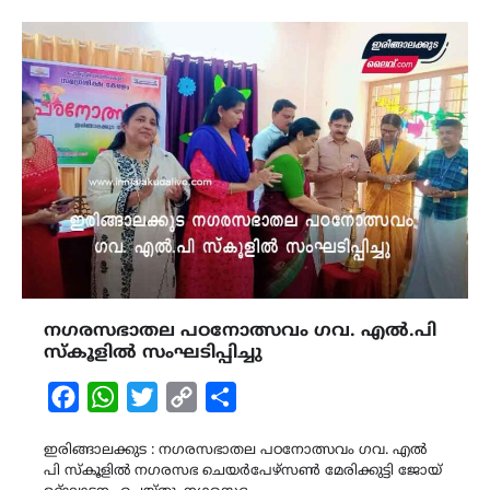
നഗരസഭാതല പഠനോത്സവം ഗവ. എൽ.പി
സ്കൂളിൽ സംഘടിപ്പിച്ചു
Facebook
WhatsApp
Twitter
Copy
Share
Link
ഇരിങ്ങാലക്കുട : നഗരസഭാതല പഠനോത്സവം ഗവ. എൽ
പി സ്കൂളിൽ നഗരസഭ ചെയർപേഴ്സൺ മേരിക്കുട്ടി ജോയ്