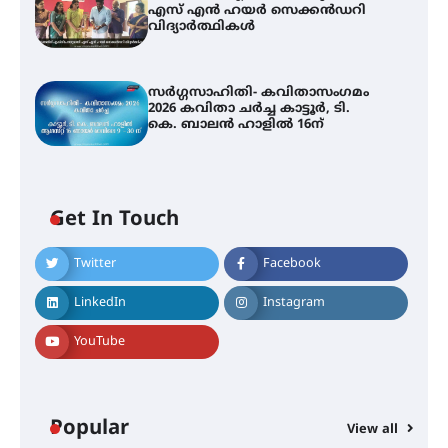
എസ് എൻ ഹയർ സെക്കൻഡറി
വിദ്യാർത്ഥികൾ
സർഗ്ഗസാഹിതി- കവിതാസംഗമം
2026 കവിതാ ചർച്ച കാട്ടൂർ, ടി.
കെ. ബാലൻ ഹാളിൽ 16ന്
Get In Touch
Twitter
Facebook
LinkedIn
Instagram
YouTube
Popular
View all