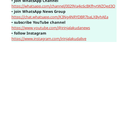
▪
join WhatsApp Channel
https://whatsapp.com/channel/0029Va4ic6cBKfhytWZQed3O
▪
join WhatsApp News Group
https://chat.whatsapp.com/K3Ng4NRYDBR7baLXByhAEa
▪
subscribe YouTube channel
https://www.youtube.com/@irinjalakudanews
▪
follow Instagram
https://www.instagram.com/irinjalakudalive