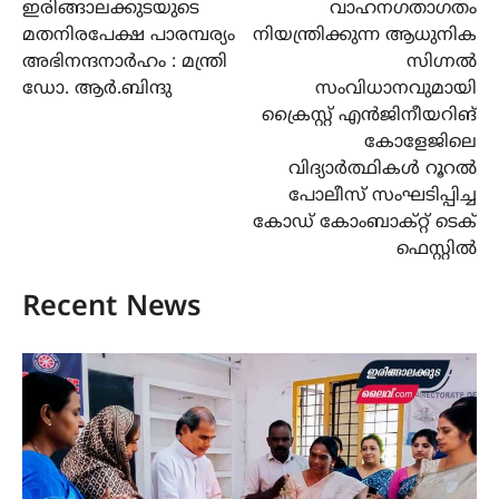
ഇരിങ്ങാലക്കുടയുടെ
വാഹനഗതാഗതം
navigation
മതനിരപേക്ഷ പാരമ്പര്യം
നിയന്ത്രിക്കുന്ന ആധുനിക
അഭിനന്ദനാർഹം : മന്ത്രി
സിഗ്നൽ
ഡോ. ആർ.ബിന്ദു
സംവിധാനവുമായി
ക്രൈസ്റ്റ് എൻജിനീയറിങ്
കോളേജിലെ
വിദ്യാർത്ഥികൾ റൂറൽ
പോലീസ് സംഘടിപ്പിച്ച
കോഡ് കോംബാക്റ്റ് ടെക്
ഫെസ്റ്റിൽ
Recent News