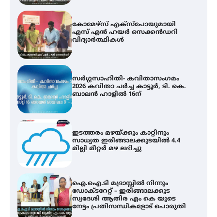
സർഗ്ഗസാഹിതി- കവിതാസംഗമം
2026 കവിതാ ചർച്ച കാട്ടൂർ, ടി. കെ.
ബാലൻ ഹാളിൽ 16ന്
ഇടത്തരം മഴയ്ക്കും കാറ്റിനും
സാധ്യത ഇരിങ്ങാലക്കുടയിൽ 4.4
മില്ലി മീറ്റർ മഴ ലഭിച്ചു
ഐ.ഐ.ടി മദ്രാസ്സിൽ നിന്നും
ഡോക്ടറേറ്റ് – ഇരിങ്ങാലക്കുട
സ്വദേശി ആതിര എം കെ യുടെ
നേട്ടം പ്രതിസന്ധികളോട് പൊരുതി
ട്യുണീഷ്യൻ ചിത്രം ” ദി വോയിസ്
ഓഫ് ഹിന്ദ് റജബ് ” ഇരിങ്ങാലക്കുട
ഫിലിം സൊസൈറ്റി ആഗസ്റ്റ് 7
വെള്ളിയാഴ്ച സ്‌ക്രീൻ ചെയ്യുന്നു