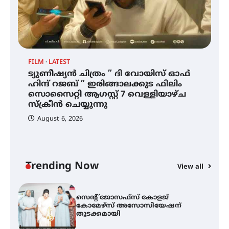
ഐ.ഐ.ടി മദ്രാസ്സിൽ നിന്നും
ഡോക്ടറേറ്റ് – ഇരിങ്ങാലക്കുട
സ്വദേശി ആതിര എം കെ യുടെ
നേട്ടം പ്രതിസന്ധികളോട് പൊരുതി
FILM
LATEST
ട്യുണീഷ്യൻ ചിത്രം ” ദി വോയിസ് ഓഫ്
ട്യുണീഷ്യൻ ചിത്രം ” ദി വോയിസ്
ഹിന്ദ് റജബ് ” ഇരിങ്ങാലക്കുട ഫിലിം
ഓഫ് ഹിന്ദ് റജബ് ” ഇരിങ്ങാലക്കുട
സൊസൈറ്റി ആഗസ്റ്റ് 7 വെള്ളിയാഴ്ച
ഫിലിം സൊസൈറ്റി ആഗസ്റ്റ് 7
വെള്ളിയാഴ്ച സ്‌ക്രീൻ ചെയ്യുന്നു
സ്‌ക്രീൻ ചെയ്യുന്നു
August 6, 2026
സെന്റ് ജോസഫ്സ് കോളജ്
കോമേഴ്‌സ് അസോസിയേഷന്
തുടക്കമായി
Trending Now
View all
കോമേഴ്സ് എക്സ്പോയുമായി
എസ് എൻ ഹയർ സെക്കൻഡറി
വിദ്യാർത്ഥികൾ