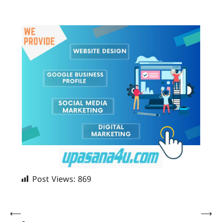
Post Views:
869
Post
⟵
⟶