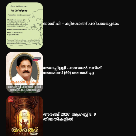
ഐ.ഐ.ടി മദ്രാസ്സിൽ നിന്നും
ഡോക്ടറേറ്റ് – ഇരിങ്ങാലക്കുട
സ്വദേശി ആതിര എം കെ യുടെ
തായ് ചി – ക്വിഗോങ്ങ് പരിചയപ്പെടാം
നേട്ടം പ്രതിസന്ധികളോട് പൊരുതി
തേലപ്പിളളി പാറേമൽ വറീത്
തോമാസ് (69) അന്തരിച്ചു
അരങ്ങ് 2026′ ആഗസ്റ്റ് 8, 9
തീയതികളിൽ