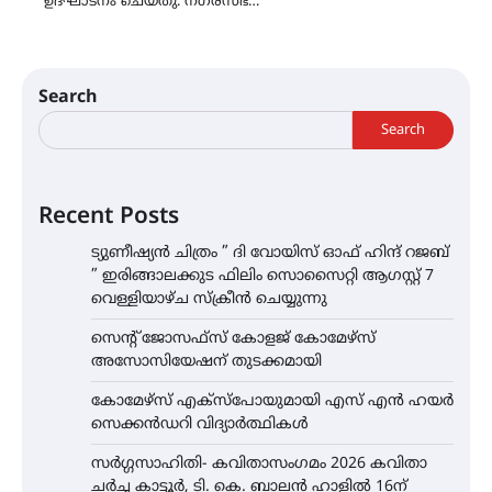
ഉദ്ഘാടനം ചെയ്തു. നഗരസഭ…
Search
Search
Recent Posts
ട്യുണീഷ്യൻ ചിത്രം ” ദി വോയിസ് ഓഫ് ഹിന്ദ് റജബ്
” ഇരിങ്ങാലക്കുട ഫിലിം സൊസൈറ്റി ആഗസ്റ്റ് 7
വെള്ളിയാഴ്ച സ്‌ക്രീൻ ചെയ്യുന്നു
സെന്റ് ജോസഫ്സ് കോളജ് കോമേഴ്‌സ്
അസോസിയേഷന് തുടക്കമായി
കോമേഴ്സ് എക്സ്പോയുമായി എസ് എൻ ഹയർ
സെക്കൻഡറി വിദ്യാർത്ഥികൾ
സർഗ്ഗസാഹിതി- കവിതാസംഗമം 2026 കവിതാ
ചർച്ച കാട്ടൂർ, ടി. കെ. ബാലൻ ഹാളിൽ 16ന്