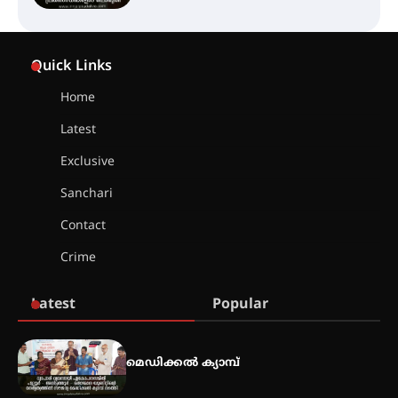
സെന്റ് ജോസഫ്സ് കോളജ്
കോമേഴ്‌സ് അസോസിയേഷന്
Quick Links
തുടക്കമായി
Home
Latest
കോമേഴ്സ് എക്സ്പോയുമായി
എസ് എൻ ഹയർ സെക്കൻഡറി
Exclusive
വിദ്യാർത്ഥികൾ
Sanchari
Contact
സർഗ്ഗസാഹിതി- കവിതാസംഗമം
Crime
2026 കവിതാ ചർച്ച കാട്ടൂർ, ടി. കെ.
ബാലൻ ഹാളിൽ 16ന്
Latest
Popular
ഇടത്തരം മഴയ്ക്കും കാറ്റിനും
സാധ്യത ഇരിങ്ങാലക്കുടയിൽ 4.4
മെഡിക്കൽ ക്യാമ്പ്
മില്ലി മീറ്റർ മഴ ലഭിച്ചു