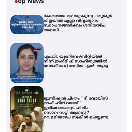
Top News
ശക്തമായ മഴ തുടരുന്നു – തൃശൂർ
ജില്ലയിൽ എല്ലാ വിദ്യാഭ്യാസ
സ്ഥാപനങ്ങൾക്കും ശനിയാഴ്ച
അവധി
എം.ജി. യൂണിവേഴ്‌സിറ്റിയിൽ
നിന്ന് ഇംഗ്ളീഷ് സാഹിത്യത്തിൽ
ഡോക്ടറേറ്റ് നേടിയ എൻ. ആര്യ
ട്യുണീഷ്യൻ ചിത്രം ” ദി വോയിസ്
ഓഫ് ഹിന്ദ് റജബ് ”
ഇരിങ്ങാലക്കുട ഫിലിം
സൊസൈറ്റി ആഗസ്റ്റ് 7
വെള്ളിയാഴ്ച സ്‌ക്രീൻ ചെയ്യുന്നു