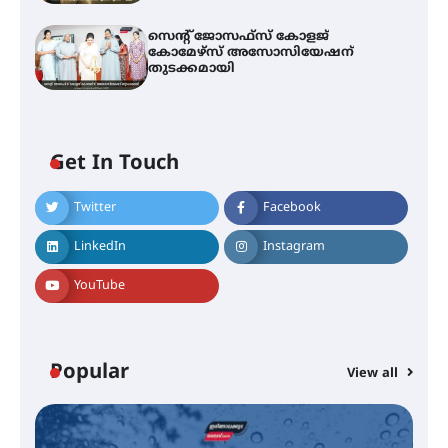
സെന്റ് ജോസഫ്സ് കോളജ്
കോമേഴ്‌സ് അസോസിയേഷന്
തുടക്കമായി
Get In Touch
Twitter
Facebook
എം.ജി. യൂണിവേഴ്‌സിറ്റിയിൽ നിന്ന്
ഇംഗ്ളീഷ് സാഹിത്യത്തിൽ
LinkedIn
Instagram
ഡോക്ടറേറ്റ് നേടിയ എൻ. ആര്യ
YouTube
ട്യുണീഷ്യൻ ചിത്രം ” ദി വോയിസ്
ഓഫ് ഹിന്ദ് റജബ് ” ഇരിങ്ങാലക്കുട
ഫിലിം സൊസൈറ്റി ആഗസ്റ്റ് 7
Popular
View all
വെള്ളിയാഴ്ച സ്‌ക്രീൻ ചെയ്യുന്നു
സെന്റ് ജോസഫ്സ് കോളജ്