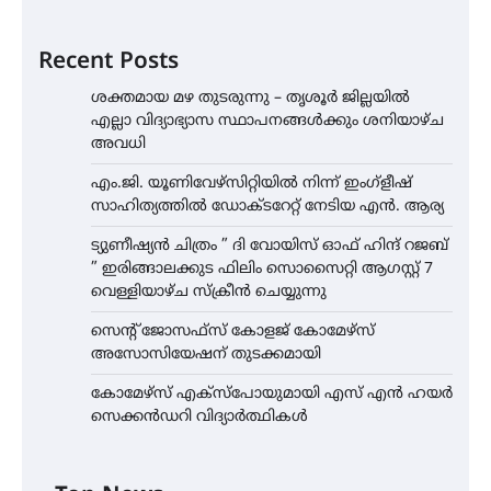
Recent Posts
ശക്തമായ മഴ തുടരുന്നു – തൃശൂർ ജില്ലയിൽ
എല്ലാ വിദ്യാഭ്യാസ സ്ഥാപനങ്ങൾക്കും ശനിയാഴ്ച
അവധി
എം.ജി. യൂണിവേഴ്‌സിറ്റിയിൽ നിന്ന് ഇംഗ്ളീഷ്
സാഹിത്യത്തിൽ ഡോക്ടറേറ്റ് നേടിയ എൻ. ആര്യ
ട്യുണീഷ്യൻ ചിത്രം ” ദി വോയിസ് ഓഫ് ഹിന്ദ് റജബ്
” ഇരിങ്ങാലക്കുട ഫിലിം സൊസൈറ്റി ആഗസ്റ്റ് 7
വെള്ളിയാഴ്ച സ്‌ക്രീൻ ചെയ്യുന്നു
സെന്റ് ജോസഫ്സ് കോളജ് കോമേഴ്‌സ്
അസോസിയേഷന് തുടക്കമായി
കോമേഴ്സ് എക്സ്പോയുമായി എസ് എൻ ഹയർ
സെക്കൻഡറി വിദ്യാർത്ഥികൾ