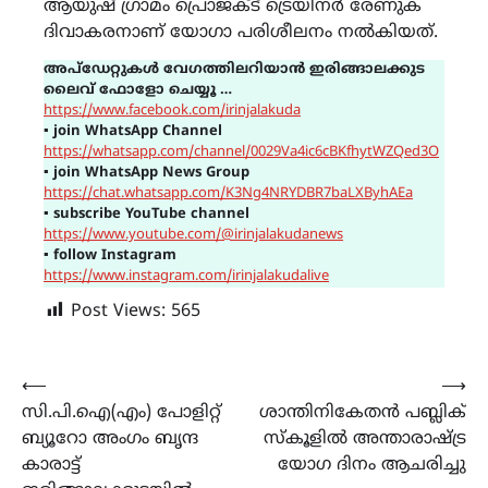
ആയുഷ് ഗ്രാമം പ്രൊജക്ട് ട്രെയിനർ രേണുക
ദിവാകരനാണ് യോഗാ പരിശീലനം നൽകിയത്.
അപ്ഡേറ്റുകൾ വേഗത്തിലറിയാൻ ഇരിങ്ങാലക്കുട
ലൈവ് ഫോളോ ചെയ്യൂ …
https://www.facebook.com/irinjalakuda
▪
join WhatsApp Channel
https://whatsapp.com/channel/0029Va4ic6cBKfhytWZQed3O
▪
join WhatsApp News Group
https://chat.whatsapp.com/K3Ng4NRYDBR7baLXByhAEa
▪
subscribe YouTube channel
https://www.youtube.com/@irinjalakudanews
▪
follow Instagram
https://www.instagram.com/irinjalakudalive
Post Views:
565
Post
⟵
⟶
സി.പി.ഐ(എം) പോളിറ്റ്
ശാന്തിനികേതൻ പബ്ലിക്
navigation
ബ്യൂറോ അംഗം ബൃന്ദ
സ്കൂളിൽ അന്താരാഷ്ട്ര
കാരാട്ട്
യോഗ ദിനം ആചരിച്ചു