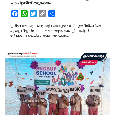
ചാപ്റ്ററിന് തുടക്കം
Facebook
WhatsApp
Twitter
Copy
Share
Link
ഇരിങ്ങാലക്കുട : ക്രൈസ്റ്റ് കോളേജ് ഓഫ് എഞ്ചിനീയറിംഗ്
പൂർവ്വ വിദ്യാർത്ഥി സംഘടനയുടെ കൊച്ചി ചാപ്റ്റർ
ഉദ്ഘാടനം ചെയ്തു. സമന്വയ എന്ന…