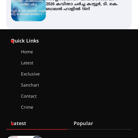
2026 കവിതാ ചർച്ച കാട്ടൂർ, ടി. കെ.
ബാലൻ ഹാളിൽ 16ന്
ശക്തമായ മഴ തുടരുന്നു – തൃശൂർ
ജില്ലയിൽ എല്ലാ വിദ്യാഭ്യാസ
Quick Links
സ്ഥാപനങ്ങൾക്കും ശനിയാഴ്ച
അവധി
Home
Latest
എം.ജി. യൂണിവേഴ്‌സിറ്റിയിൽ നിന്ന്
ഇംഗ്ളീഷ് സാഹിത്യത്തിൽ
Exclusive
ഡോക്ടറേറ്റ് നേടിയ എൻ. ആര്യ
Sanchari
Contact
ട്യുണീഷ്യൻ ചിത്രം ” ദി വോയിസ്
ഓഫ് ഹിന്ദ് റജബ് ” ഇരിങ്ങാലക്കുട
Crime
ഫിലിം സൊസൈറ്റി ആഗസ്റ്റ് 7
വെള്ളിയാഴ്ച സ്‌ക്രീൻ ചെയ്യുന്നു
Latest
Popular
സെന്റ് ജോസഫ്സ് കോളജ്