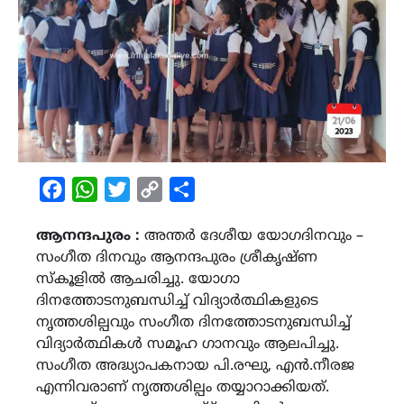
Facebook
WhatsApp
Twitter
Copy
Share
Link
ആനന്ദപുരം :
അന്തർ ദേശീയ യോഗദിനവും –
സംഗീത ദിനവും ആനന്ദപുരം ശ്രീകൃഷ്ണ
സ്കൂളിൽ ആചരിച്ചു. യോഗാ
ദിനത്തോടനുബന്ധിച്ച് വിദ്യാർത്ഥികളുടെ
നൃത്തശില്പവും സംഗീത ദിനത്തോടനുബന്ധിച്ച്
വിദ്യാർത്ഥികൾ സമൂഹ ഗാനവും ആലപിച്ചു.
സംഗീത അദ്ധ്യാപകനായ പി.രഘു, എൻ.നീരജ
എന്നിവരാണ് നൃത്തശില്പം തയ്യാറാക്കിയത്.