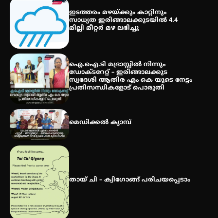
കോമേഴ്‌സ് അസോസിയേഷന്
ഇടത്തരം മഴയ്ക്കും കാറ്റിനും
തുടക്കമായി
സാധ്യത ഇരിങ്ങാലക്കുടയിൽ 4.4
മില്ലി മീറ്റർ മഴ ലഭിച്ചു
കോമേഴ്സ് എക്സ്പോയുമായി
എസ് എൻ ഹയർ സെക്കൻഡറി
ഐ.ഐ.ടി മദ്രാസ്സിൽ നിന്നും
വിദ്യാർത്ഥികൾ
ഡോക്ടറേറ്റ് – ഇരിങ്ങാലക്കുട
സ്വദേശി ആതിര എം കെ യുടെ നേട്ടം
പ്രതിസന്ധികളോട് പൊരുതി
സർഗ്ഗസാഹിതി- കവിതാസംഗമം
2026 കവിതാ ചർച്ച കാട്ടൂർ, ടി. കെ.
മെഡിക്കൽ ക്യാമ്പ്
ബാലൻ ഹാളിൽ 16ന്
തായ് ചി – ക്വിഗോങ്ങ് പരിചയപ്പെടാം