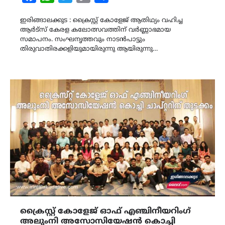
Link
ഇരിങ്ങാലക്കുട : ക്രൈസ്റ്റ് കോളേജ് ആതിഥ്യം വഹിച്ച
ആർട്സ് കേരള കലോത്സവത്തിന് വർണ്ണാഭമായ
സമാപനം. സംഘനൃത്തവും നാടൻപാട്ടും
തിരുവാതിരക്കളിയുമായിരുന്നു ആയിരുന്നു…
ക്രൈസ്റ്റ് കോളേജ് ഓഫ് എഞ്ചിനീയറിംഗ്
അലുംനി അസോസിയേഷൻ കൊച്ചി