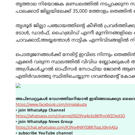
തൃത്താല നിയോജക മണ്ഡലത്തിൽ നടപ്പാക്കുന്ന സ
പാലക്കാട് ജില്ലയിലേക്ക് 35,000 ത്തോളം തെങ്ങിൻ
തൃശൂർ ജില്ലാ പഞ്ചായത്തിന്റെ കീഴിൽ പ്രവർത്തിക്ക
ടോൾ, ഡാർഫ്, ഹൈബ്രിഡ് എന്നീ മൂന്നിനങ്ങളിലെ 
ചാവക്കാട്,അയ്യന്തോൾ നാട്ടിക എന്നിവിടങ്ങളിൽ നിന
പൊതുജനങ്ങൾക്ക് നേരിട്ട് ഇവിടെ നിന്നും തെങ്
ഏക്കർ വരുന്ന സ്ഥലത്തിൽ വിവിധ ബ്ലോക്കുകൾ 
അഗ്രികൾച്ചറൽ ഓഫീസർ സോഫിയ ജോൺ ആണ് ഇരി
എതിർവശത്തു സ്ഥിതിചെയ്യുന്ന ഗവൺമെന്റ് കോക്കന
അപ്ഡേറ്റുകൾ വേഗത്തിലറിയാൻ ഇരിങ്ങാലക്കുട ലൈവ
https://www.facebook.com/irinjalakuda
▪
join WhatsApp Channel
https://whatsapp.com/channel/0029Va4ic6cBKfhytWZQed3O
▪
join WhatsApp News Group
https://chat.whatsapp.com/K3Ng4NRYDBR7baLXByhAEa
▪
subscribe YouTube channel