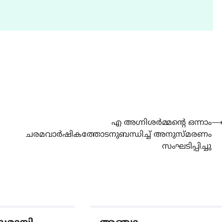
LATEST
LITERATURE
എ അഗ്നിശർമ്മന്‍റെ ഒന്നാം
സർഗ്ഗസാഹിതി-
ചരമവാർഷികത്തോടനുബന്ധിച്ച് അനുസ്മരണം
കവിതാസംഗമം 2026 കവിത
സംഘടിപ്പിച്ചു
ചർച്ച കാട്ടൂർ, ടി. കെ. ബാല
ഹാളിൽ 16ന്
August 6, 2026