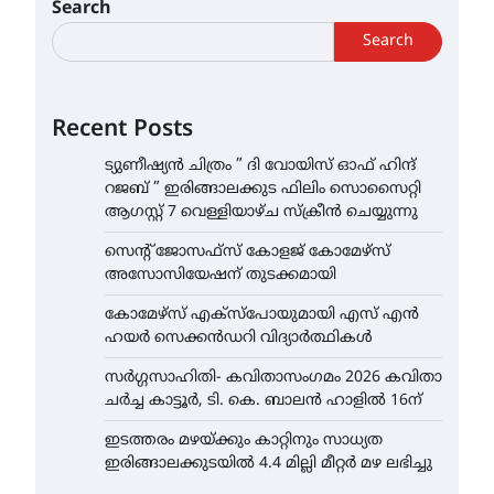
Search
Search
Recent Posts
ട്യുണീഷ്യൻ ചിത്രം ” ദി വോയിസ് ഓഫ് ഹിന്ദ്
റജബ് ” ഇരിങ്ങാലക്കുട ഫിലിം സൊസൈറ്റി
ആഗസ്റ്റ് 7 വെള്ളിയാഴ്ച സ്‌ക്രീൻ ചെയ്യുന്നു
സെന്റ് ജോസഫ്സ് കോളജ് കോമേഴ്‌സ്
അസോസിയേഷന് തുടക്കമായി
കോമേഴ്സ് എക്സ്പോയുമായി എസ് എൻ
ഹയർ സെക്കൻഡറി വിദ്യാർത്ഥികൾ
സർഗ്ഗസാഹിതി- കവിതാസംഗമം 2026 കവിതാ
ചർച്ച കാട്ടൂർ, ടി. കെ. ബാലൻ ഹാളിൽ 16ന്
ഇടത്തരം മഴയ്ക്കും കാറ്റിനും സാധ്യത
ഇരിങ്ങാലക്കുടയിൽ 4.4 മില്ലി മീറ്റർ മഴ ലഭിച്ചു