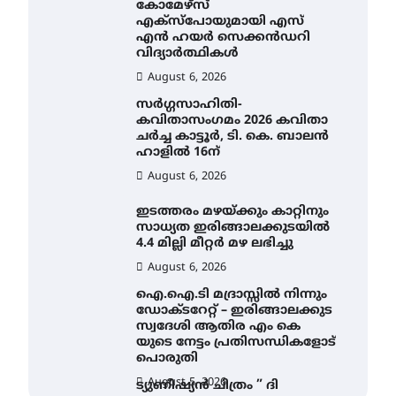
കോമേഴ്സ്
എക്സ്പോയുമായി എസ്
എൻ ഹയർ സെക്കൻഡറി
വിദ്യാർത്ഥികൾ
August 6, 2026
സർഗ്ഗസാഹിതി-
കവിതാസംഗമം 2026 കവിതാ
ചർച്ച കാട്ടൂർ, ടി. കെ. ബാലൻ
ഹാളിൽ 16ന്
August 6, 2026
ഇടത്തരം മഴയ്ക്കും കാറ്റിനും
സാധ്യത ഇരിങ്ങാലക്കുടയിൽ
4.4 മില്ലി മീറ്റർ മഴ ലഭിച്ചു
August 6, 2026
ഐ.ഐ.ടി മദ്രാസ്സിൽ നിന്നും
ഡോക്ടറേറ്റ് – ഇരിങ്ങാലക്കുട
സ്വദേശി ആതിര എം കെ
യുടെ നേട്ടം പ്രതിസന്ധികളോട്
പൊരുതി
August 5, 2026
ട്യുണീഷ്യൻ ചിത്രം ” ദി