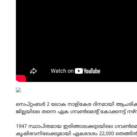
സെപ്റ്റംബർ 2 ലോക നാളികേര ദിനമായി ആചരിക്കു
ജില്ലയിലെ തന്നെ ഏക ഗവൺമെന്റ് കോക്കനട്ട് നഴ്
1947 സ്ഥാപിതമായ ഇരിങ്ങാലക്കുടയിലെ ഗവൺമെന്റ്
കൃഷിഭവനിലേക്കുമായി ഏകദേശം 22,000 തെങ്ങി