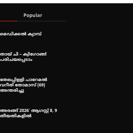
Popular
മെഡിക്കൽ ക്യാമ്പ്
തായ് ചി – ക്വിഗോങ്ങ്
പരിചയപ്പെടാം
തേലപ്പിളളി പാറേമൽ
വറീത് തോമാസ് (69)
അന്തരിച്ചു
അരങ്ങ് 2026′ ആഗസ്റ്റ് 8, 9
തീയതികളിൽ