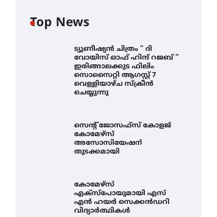
Top News
ട്യുണീഷ്യൻ ചിത്രം ” ദി
വോയിസ് ഓഫ് ഹിന്ദ് റജബ് ”
ഇരിങ്ങാലക്കുട ഫിലിം
സൊസൈറ്റി ആഗസ്റ്റ് 7
വെള്ളിയാഴ്ച സ്‌ക്രീൻ
ചെയ്യുന്നു
സെന്റ് ജോസഫ്സ് കോളജ്
കോമേഴ്‌സ്
അസോസിയേഷന്
തുടക്കമായി
കോമേഴ്സ്
എക്സ്പോയുമായി എസ്
എൻ ഹയർ സെക്കൻഡറി
വിദ്യാർത്ഥികൾ