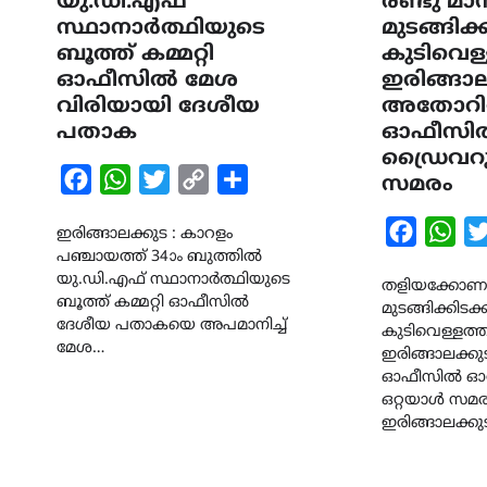
യു.ഡി.എഫ്
രണ്ടു മ
സ്ഥാനാർത്ഥിയുടെ
മുടങ്ങിക്
ബൂത്ത് കമ്മറ്റി
കുടിവെള
ഓഫീസിൽ മേശ
ഇരിങ്ങാ
വിരിയായി ദേശീയ
അതോറിറ്
പതാക
ഓഫീസിൽ
ഡ്രൈവറു
Facebook
WhatsApp
Twitter
Copy
Share
സമരം
Link
Faceboo
Wha
ഇരിങ്ങാലക്കുട : കാറളം
പഞ്ചായത്ത് 34ാം ബുത്തിൽ
യു.ഡി.എഫ് സ്ഥാനാർത്ഥിയുടെ
തളിയക്കോണം 
ബൂത്ത് കമ്മറ്റി ഓഫീസിൽ
മുടങ്ങിക്കിടക്
ദേശീയ പതാകയെ അപമാനിച്ച്
കുടിവെള്ളത്
മേശ…
ഇരിങ്ങാലക്ക
ഓഫീസിൽ ഓട്
ഒറ്റയാൾ സമര
ഇരിങ്ങാലക്ക