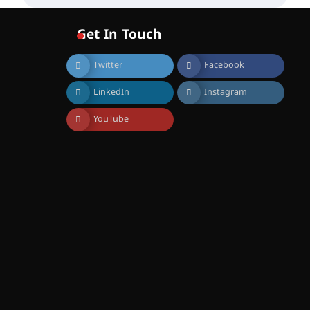
വോയിസ് ഓഫ് ഹിന്ദ് റജബ് ”
ഇരിങ്ങാലക്കുട ഫിലിം
സൊസൈറ്റി ആഗസ്റ്റ് 7
Get In Touch
വെള്ളിയാഴ്ച സ്‌ക്രീൻ
ചെയ്യുന്നു
Twitter
Facebook
August 6, 2026
സെന്റ് ജോസഫ്സ് കോളജ്
LinkedIn
Instagram
കോമേഴ്‌സ്
അസോസിയേഷന്
തുടക്കമായി
YouTube
August 6, 2026
കോമേഴ്സ്
എക്സ്പോയുമായി എസ്
എൻ ഹയർ സെക്കൻഡറി
വിദ്യാർത്ഥികൾ
August 6, 2026
സർഗ്ഗസാഹിതി-
കവിതാസംഗമം 2026 കവിതാ
ചർച്ച കാട്ടൂർ, ടി. കെ. ബാലൻ
ഹാളിൽ 16ന്
August 6, 2026