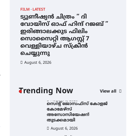
ഇടത്തരം മഴയ്ക്കും കാറ്റിനും
FILM
LATEST
CAM
സാധ്യത ഇരിങ്ങാലക്കുടയിൽ
4.4 മില്ലി മീറ്റർ മഴ ലഭിച്ചു
ട്യുണീഷ്യൻ ചിത്രം ” ദി
സെ
വോയിസ് ഓഫ് ഹിന്ദ് റജബ് ”
ക
August 6, 2026
ഇരിങ്ങാലക്കുട ഫിലിം
തു
ഐ.ഐ.ടി മദ്രാസ്സിൽ നിന്നും
സൊസൈറ്റി ആഗസ്റ്റ് 7
ഡോക്ടറേറ്റ് – ഇരിങ്ങാലക്കുട
Au
സ്വദേശി ആതിര എം കെ
വെള്ളിയാഴ്ച സ്‌ക്രീൻ
യുടെ നേട്ടം പ്രതിസന്ധികളോട്
ചെയ്യുന്നു
പൊരുതി
August 6, 2026
August 5, 2026
ട്യുണീഷ്യൻ ചിത്രം ” ദി
വോയിസ് ഓഫ് ഹിന്ദ് റജബ് ”
⟶
ഇരിങ്ങാലക്കുട ഫിലിം
സൊസൈറ്റി ആഗസ്റ്റ് 7
ാ
വെള്ളിയാഴ്ച സ്‌ക്രീൻ
Trending Now
View all
ചെയ്യുന്നു
ൻ
August 6, 2026
സെന്റ് ജോസഫ്സ് കോളജ്
കോമേഴ്‌സ്
അസോസിയേഷന്
തുടക്കമായി
August 6, 2026