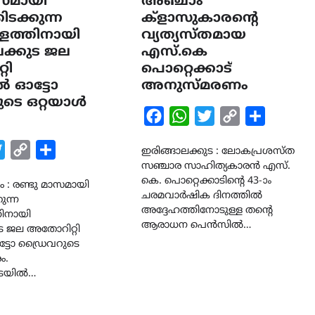
ാസമായി
അഞ്ചാം
കിടക്കുന്ന
ക്‌ളാസുകാരന്റെ
്ളത്തിനായി
വ്യത്യസ്തമായ
ലക്കുട ജല
എസ്.കെ
റി
പൊറ്റെക്കാട്
 ഓട്ടോ
അനുസ്മരണം
ടെ ഒറ്റയാൾ
Facebook
WhatsApp
Twitter
Copy
Share
Link
k
tsApp
Twitter
Copy
Share
ഇരിങ്ങാലക്കുട : ലോകപ്രശസ്ത
സഞ്ചാര സാഹിത്യകാരൻ എസ്.
Link
കെ. പൊറ്റെക്കാടിന്റെ 43-ാം
: രണ്ടു മാസമായി
ചരമവാർഷിക ദിനത്തിൽ
കുന്ന
അദ്ദേഹത്തിനോടുള്ള തന്റെ
തിനായി
ആരാധന പെൻസിൽ…
ുട ജല അതോറിറ്റി
ടോ ഡ്രൈവറുടെ
ം.
ുടയിൽ…