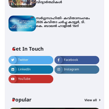
വിദ്യാർത്ഥികൾ
സർഗ്ഗസാഹിതി- കവിതാസംഗമം
2026 കവിതാ ചർച്ച കാട്ടൂർ, ടി.
കെ. ബാലൻ ഹാളിൽ 16ന്
Get In Touch
Twitter
Facebook
LinkedIn
Instagram
YouTube
Popular
View all