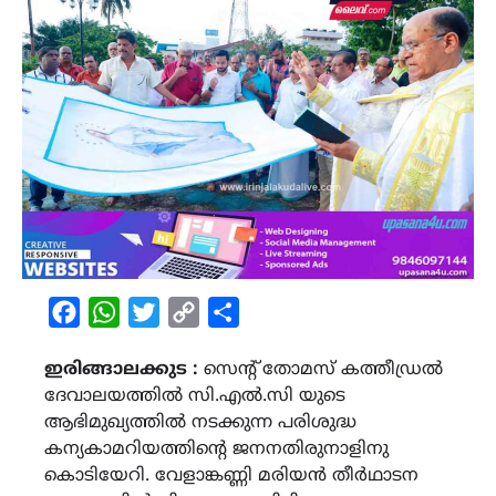
Facebook
WhatsApp
Twitter
Copy
Share
Link
ഇരിങ്ങാലക്കുട :
സെന്റ് തോമസ് കത്തീഡ്രല്‍
ദേവാലയത്തില്‍ സി.എല്‍.സി യുടെ
ആഭിമുഖ്യത്തില്‍ നടക്കുന്ന പരിശുദ്ധ
കന്യകാമറിയത്തിന്‍റെ ജനനതിരുനാളിനു
കൊടിയേറി. വേളാങ്കണ്ണി മരിയന്‍ തീര്‍ഥാടന