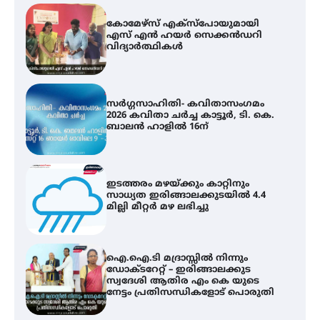
സർഗ്ഗസാഹിതി- കവിതാസംഗമം
2026 കവിതാ ചർച്ച കാട്ടൂർ, ടി. കെ.
ബാലൻ ഹാളിൽ 16ന്
ഇടത്തരം മഴയ്ക്കും കാറ്റിനും
സാധ്യത ഇരിങ്ങാലക്കുടയിൽ 4.4
മില്ലി മീറ്റർ മഴ ലഭിച്ചു
ഐ.ഐ.ടി മദ്രാസ്സിൽ നിന്നും
ഡോക്ടറേറ്റ് – ഇരിങ്ങാലക്കുട
സ്വദേശി ആതിര എം കെ യുടെ
നേട്ടം പ്രതിസന്ധികളോട് പൊരുതി
ട്യുണീഷ്യൻ ചിത്രം ” ദി വോയിസ്
ഓഫ് ഹിന്ദ് റജബ് ” ഇരിങ്ങാലക്കുട
ഫിലിം സൊസൈറ്റി ആഗസ്റ്റ് 7
വെള്ളിയാഴ്ച സ്‌ക്രീൻ ചെയ്യുന്നു