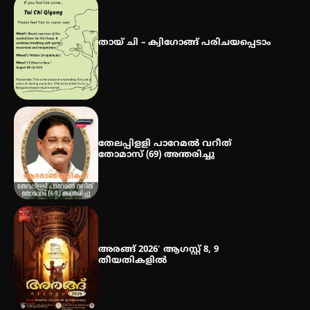
ഐ.ഐ.ടി മദ്രാസ്സിൽ നിന്നും
ഡോക്ടറേറ്റ് – ഇരിങ്ങാലക്കുട
സ്വദേശി ആതിര എം കെ യുടെ
തായ് ചി – ക്വിഗോങ്ങ് പരിചയപ്പെടാം
നേട്ടം പ്രതിസന്ധികളോട് പൊരുതി
തേലപ്പിളളി പാറേമൽ വറീത്
തോമാസ് (69) അന്തരിച്ചു
അരങ്ങ് 2026′ ആഗസ്റ്റ് 8, 9
തീയതികളിൽ