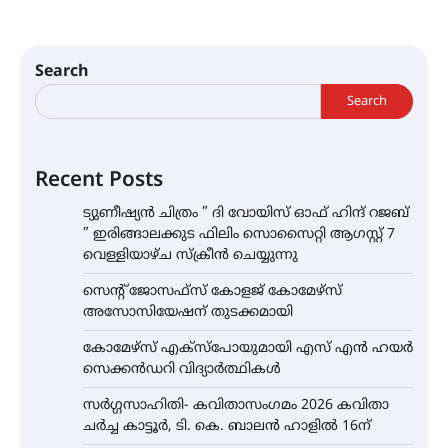
Search
Search
Recent Posts
ട്യുണീഷ്യൻ ചിത്രം ” ദി വോയിസ് ഓഫ് ഹിന്ദ് റജബ്
” ഇരിങ്ങാലക്കുട ഫിലിം സൊസൈറ്റി ആഗസ്റ്റ് 7
വെള്ളിയാഴ്ച സ്‌ക്രീൻ ചെയ്യുന്നു
സെന്റ് ജോസഫ്സ് കോളജ് കോമേഴ്‌സ്
അസോസിയേഷന് തുടക്കമായി
കോമേഴ്സ് എക്സ്പോയുമായി എസ് എൻ ഹയർ
സെക്കൻഡറി വിദ്യാർത്ഥികൾ
സർഗ്ഗസാഹിതി- കവിതാസംഗമം 2026 കവിതാ
ചർച്ച കാട്ടൂർ, ടി. കെ. ബാലൻ ഹാളിൽ 16ന്