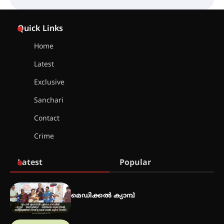
സെന്റ് ജോസഫ്സ് കോളജ്
കോമേഴ്‌സ് അസോസിയേഷന്
Quick Links
തുടക്കമായി
Home
Latest
കോമേഴ്സ് എക്സ്പോയുമായി
എസ് എൻ ഹയർ സെക്കൻഡറി
Exclusive
വിദ്യാർത്ഥികൾ
Sanchari
Contact
സർഗ്ഗസാഹിതി- കവിതാസംഗമം
Crime
2026 കവിതാ ചർച്ച കാട്ടൂർ, ടി. കെ.
ബാലൻ ഹാളിൽ 16ന്
Latest
Popular
ഇടത്തരം മഴയ്ക്കും കാറ്റിനും
സാധ്യത ഇരിങ്ങാലക്കുടയിൽ 4.4
മെഡിക്കൽ ക്യാമ്പ്
മില്ലി മീറ്റർ മഴ ലഭിച്ചു