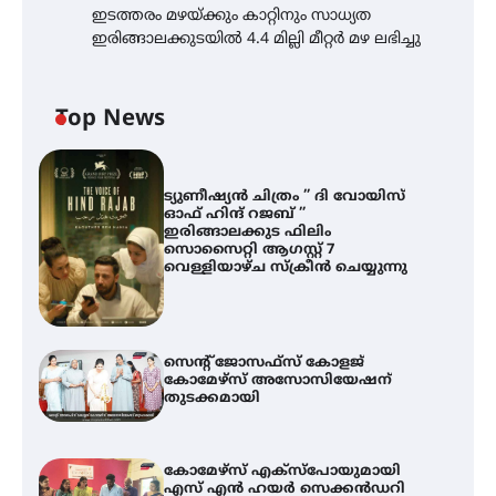
ഇടത്തരം മഴയ്ക്കും കാറ്റിനും സാധ്യത
ഇരിങ്ങാലക്കുടയിൽ 4.4 മില്ലി മീറ്റർ മഴ ലഭിച്ചു
Top News
ട്യുണീഷ്യൻ ചിത്രം ” ദി വോയിസ്
ഓഫ് ഹിന്ദ് റജബ് ”
ഇരിങ്ങാലക്കുട ഫിലിം
സൊസൈറ്റി ആഗസ്റ്റ് 7
വെള്ളിയാഴ്ച സ്‌ക്രീൻ ചെയ്യുന്നു
സെന്റ് ജോസഫ്സ് കോളജ്
കോമേഴ്‌സ് അസോസിയേഷന്
തുടക്കമായി
കോമേഴ്സ് എക്സ്പോയുമായി
എസ് എൻ ഹയർ സെക്കൻഡറി