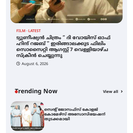
ഐ.ഐ.ടി മദ്രാസ്സിൽ നിന്നും
ഡോക്ടറേറ്റ് – ഇരിങ്ങാലക്കുട
സ്വദേശി ആതിര എം കെ യുടെ
നേട്ടം പ്രതിസന്ധികളോട് പൊരുതി
FILM
LATEST
ട്യുണീഷ്യൻ ചിത്രം ” ദി വോയിസ് ഓഫ്
ട്യുണീഷ്യൻ ചിത്രം ” ദി വോയിസ്
ഹിന്ദ് റജബ് ” ഇരിങ്ങാലക്കുട ഫിലിം
ഓഫ് ഹിന്ദ് റജബ് ” ഇരിങ്ങാലക്കുട
സൊസൈറ്റി ആഗസ്റ്റ് 7 വെള്ളിയാഴ്ച
ഫിലിം സൊസൈറ്റി ആഗസ്റ്റ് 7
വെള്ളിയാഴ്ച സ്‌ക്രീൻ ചെയ്യുന്നു
സ്‌ക്രീൻ ചെയ്യുന്നു
August 6, 2026
സെന്റ് ജോസഫ്സ് കോളജ്
കോമേഴ്‌സ് അസോസിയേഷന്
തുടക്കമായി
Trending Now
View all
കോമേഴ്സ് എക്സ്പോയുമായി
എസ് എൻ ഹയർ സെക്കൻഡറി
വിദ്യാർത്ഥികൾ