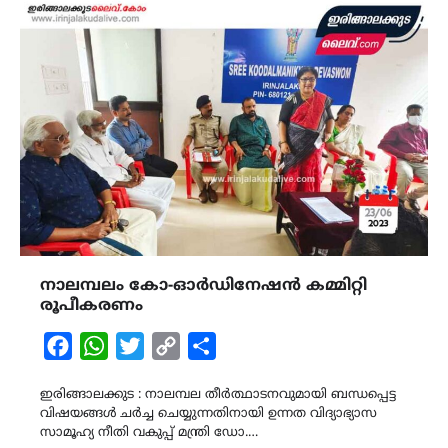
നാലമ്പലം കോ-ഓർഡിനേഷൻ കമ്മിറ്റി
രൂപീകരണം
Facebook
WhatsApp
Twitter
Copy
Share
Link
ഇരിങ്ങാലക്കുട : നാലമ്പല തീർത്ഥാടനവുമായി ബന്ധപ്പെട്ട
വിഷയങ്ങൾ ചർച്ച ചെയ്യുന്നതിനായി ഉന്നത വിദ്യാഭ്യാസ
സാമൂഹ്യ നീതി വകുപ്പ് മന്ത്രി ഡോ.…