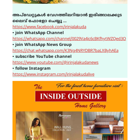
അപ്ഡേറ്റുകൾ വേഗത്തിലറിയാൻ ഇരിങ്ങാലക്കുട
ലൈവ് ഫോളോ ചെയ്യൂ …
https://www.facebook.com/irinjalakuda
▪
join WhatsApp Channel
https://whatsapp.com/channel/0029Va4ic6cBKfhytWZQed3O
▪
join WhatsApp News Group
https://chat.whatsapp.com/K3Ng4NRYDBR7baLXByhAEa
▪
subscribe YouTube channel
https://www.youtube.com/@irinjalakudanews
▪
follow Instagram
https://www.instagram.com/irinjalakudalive