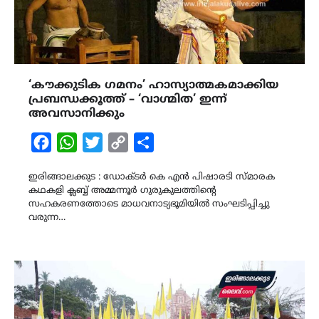
‘കൗക്കുടിക ഗമനം’ ഹാസ്യാത്മകമാക്കിയ
പ്രബന്ധക്കൂത്ത് – ‘വാഗ്മിത’ ഇന്ന്
അവസാനിക്കും
Facebook
WhatsApp
Twitter
Copy
Share
Link
ഇരിങ്ങാലക്കുട : ഡോക്ടർ കെ എൻ പിഷാരടി സ്മാരക
കഥകളി ക്ലബ്ബ് അമ്മന്നൂർ ഗുരുകുലത്തിൻ്റെ
സഹകരണത്തോടെ മാധവനാട്യഭൂമിയിൽ സംഘടിപ്പിച്ചു
വരുന്ന…