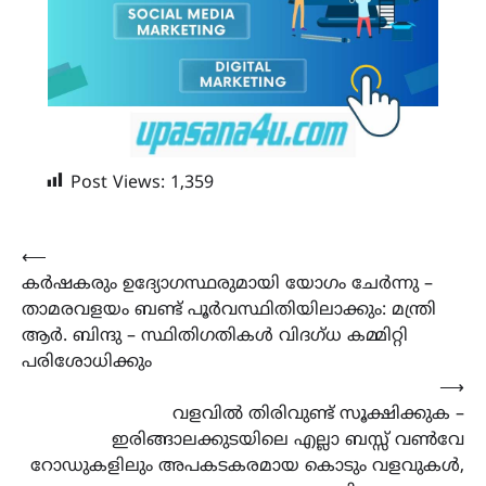
Post Views:
1,359
Post
⟵
കര്‍ഷകരും ഉദ്യോഗസ്ഥരുമായി യോഗം ചേര്‍ന്നു –
navigation
താമരവളയം ബണ്ട് പൂര്‍വസ്ഥിതിയിലാക്കും: മന്ത്രി
ആര്‍. ബിന്ദു – സ്ഥിതിഗതികള്‍ വിദഗ്ധ കമ്മിറ്റി
പരിശോധിക്കും
⟶
വളവിൽ തിരിവുണ്ട് സൂക്ഷിക്കുക –
ഇരിങ്ങാലക്കുടയിലെ എല്ലാ ബസ്സ് വൺവേ
റോഡുകളിലും അപകടകരമായ കൊടും വളവുകൾ,