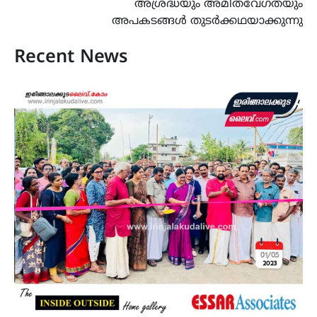
അശ്രദ്ധയും അമിതവേഗതയും
അപകടങ്ങൾ തുടർക്കഥയാക്കുന്നു
Recent News