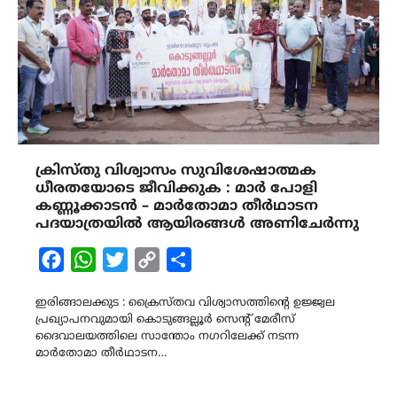
ക്രിസ്തു വിശ്വാസം സുവിശേഷാത്മക
ധീരതയോടെ ജീവിക്കുക : മാര്‍ പോളി
കണ്ണൂക്കാടന്‍ – മാര്‍തോമാ തീര്‍ഥാടന
പദയാത്രയില്‍ ആയിരങ്ങള്‍ അണിചേര്‍ന്നു
Facebook
WhatsApp
Twitter
Copy
Share
Link
ഇരിങ്ങാലക്കുട : ക്രൈസ്തവ വിശ്വാസത്തിന്റെ ഉജ്ജ്വല
പ്രഖ്യാപനവുമായി കൊടുങ്ങല്ലൂര്‍ സെന്റ് മേരീസ്
ദൈവാലയത്തിലെ സാന്തോം നഗറിലേക്ക് നടന്ന
മാര്‍തോമാ തീര്‍ഥാടന…