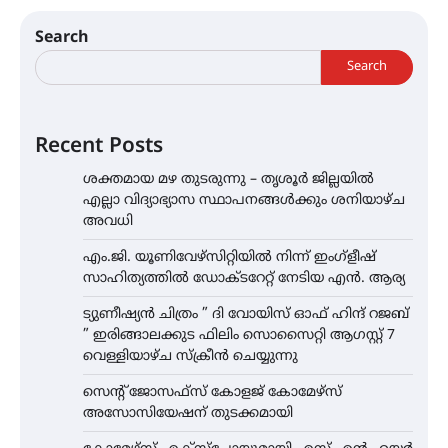
Search
Search
Recent Posts
ശക്തമായ മഴ തുടരുന്നു – തൃശൂർ ജില്ലയിൽ
എല്ലാ വിദ്യാഭ്യാസ സ്ഥാപനങ്ങൾക്കും ശനിയാഴ്ച
അവധി
എം.ജി. യൂണിവേഴ്‌സിറ്റിയിൽ നിന്ന് ഇംഗ്ളീഷ്
സാഹിത്യത്തിൽ ഡോക്ടറേറ്റ് നേടിയ എൻ. ആര്യ
ട്യുണീഷ്യൻ ചിത്രം ” ദി വോയിസ് ഓഫ് ഹിന്ദ് റജബ്
” ഇരിങ്ങാലക്കുട ഫിലിം സൊസൈറ്റി ആഗസ്റ്റ് 7
വെള്ളിയാഴ്ച സ്‌ക്രീൻ ചെയ്യുന്നു
സെന്റ് ജോസഫ്സ് കോളജ് കോമേഴ്‌സ്
അസോസിയേഷന് തുടക്കമായി