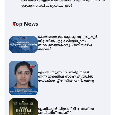
കോമേഴ്സ് എക്സ്പോയുമായി എസ് എൻ ഹയർ
സെക്കൻഡറി വിദ്യാർത്ഥികൾ
Top News
ശക്തമായ മഴ തുടരുന്നു – തൃശൂർ
ജില്ലയിൽ എല്ലാ വിദ്യാഭ്യാസ
സ്ഥാപനങ്ങൾക്കും ശനിയാഴ്ച
അവധി
എം.ജി. യൂണിവേഴ്‌സിറ്റിയിൽ
നിന്ന് ഇംഗ്ളീഷ് സാഹിത്യത്തിൽ
ഡോക്ടറേറ്റ് നേടിയ എൻ. ആര്യ
ട്യുണീഷ്യൻ ചിത്രം ” ദി വോയിസ്
ഓഫ് ഹിന്ദ് റജബ് ”