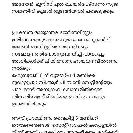
മേനോൻ, മുനിസിപ്പൽ ചെയർപേഴ്സൺ സുജ
സജ്ഞീവ് കുമാർ തുടങ്ങിയവർ പങ്കെടുക്കും.
പ്രശസ്ത രാജ്യാന്തര ജേർണലിസ്റ്റും
ഇരിങ്ങാലക്കുടക്കാരനുമായ ഡോ. സ്റ്റാൻലി
ജോണി മാമ്പിള്ളിയെ ആദരിക്കും.
സമ്മേളനത്തിനോടനുബന്ധിച്ച് പാവപ്പെട്ട
രോഗികൾക്ക് ചികിത്സാസഹായധനവിതരണം
നൽകും.
ഫെബ്രുവരി 8 ന് വ്യാഴാഴ്ച 4 മണിക്ക്
മൂവാറ്റുപുഴ സി.ആർ.പി ബാന്റ് സെറ്റിന്റേയും
പാലക്കാട് അനുഗ്രഹ കലാസമിതിയുടെ
ശിങ്കാരിമേള ടീമിന്റെയും പ്രദർശന വാദ്യം
ഉണ്ടായിരിക്കും.
അമ്പ് പ്രദക്ഷിണം വൈകീട്ട് 5 മണിക്ക്
തെക്കേഅങ്ങാടി സെന്റ് റാഫേൽ കപ്പേളയിൽ
നിന്ന് അമ്പ് പ്രദക്ഷിണം ആരംഭിക്കും. മാർക്കറ്റ്