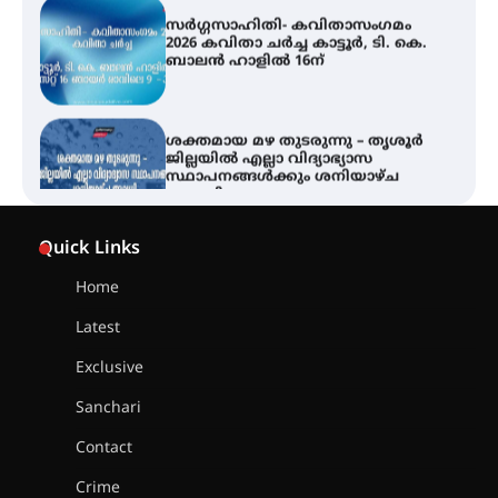
ബാലൻ ഹാളിൽ 16ന്
ശക്തമായ മഴ തുടരുന്നു – തൃശൂർ
ജില്ലയിൽ എല്ലാ വിദ്യാഭ്യാസ
സ്ഥാപനങ്ങൾക്കും ശനിയാഴ്ച
അവധി
എം.ജി. യൂണിവേഴ്‌സിറ്റിയിൽ നിന്ന്
ഇംഗ്ളീഷ് സാഹിത്യത്തിൽ
Quick Links
ഡോക്ടറേറ്റ് നേടിയ എൻ. ആര്യ
Home
Latest
ട്യുണീഷ്യൻ ചിത്രം ” ദി വോയിസ്
ഓഫ് ഹിന്ദ് റജബ് ” ഇരിങ്ങാലക്കുട
Exclusive
ഫിലിം സൊസൈറ്റി ആഗസ്റ്റ് 7
വെള്ളിയാഴ്ച സ്‌ക്രീൻ ചെയ്യുന്നു
Sanchari
Contact
സെന്റ് ജോസഫ്സ് കോളജ്
Crime
കോമേഴ്‌സ് അസോസിയേഷന്