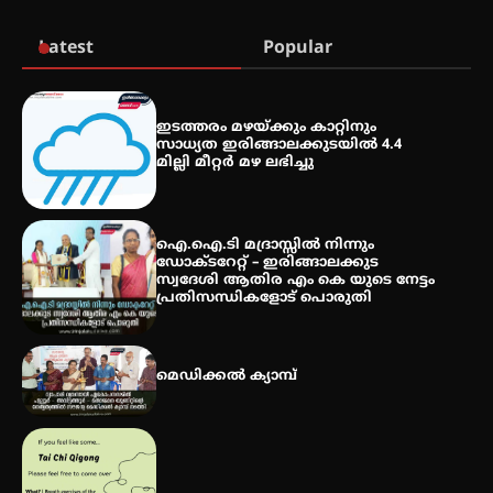
തുടക്കമായി
Latest
Popular
കോമേഴ്സ് എക്സ്പോയുമായി
എസ് എൻ ഹയർ സെക്കൻഡറി
ഇടത്തരം മഴയ്ക്കും കാറ്റിനും
വിദ്യാർത്ഥികൾ
സാധ്യത ഇരിങ്ങാലക്കുടയിൽ 4.4
മില്ലി മീറ്റർ മഴ ലഭിച്ചു
സർഗ്ഗസാഹിതി- കവിതാസംഗമം
2026 കവിതാ ചർച്ച കാട്ടൂർ, ടി. കെ.
ഐ.ഐ.ടി മദ്രാസ്സിൽ നിന്നും
ബാലൻ ഹാളിൽ 16ന്
ഡോക്ടറേറ്റ് – ഇരിങ്ങാലക്കുട
സ്വദേശി ആതിര എം കെ യുടെ നേട്ടം
പ്രതിസന്ധികളോട് പൊരുതി
മെഡിക്കൽ ക്യാമ്പ്