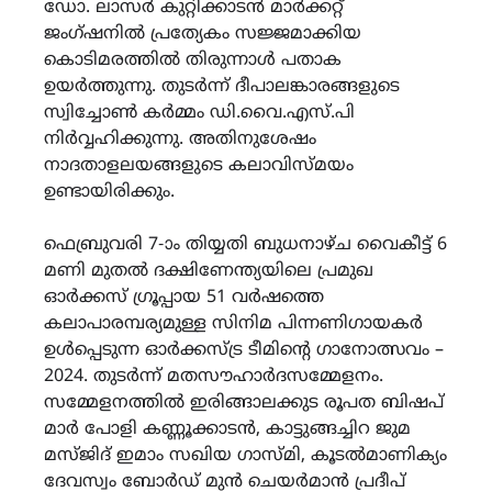
ഡോ. ലാസർ കുറ്റിക്കാടൻ മാർക്കറ്റ്
ജംഗ്ഷനിൽ പ്രത്യേകം സജ്ജമാക്കിയ
കൊടിമരത്തിൽ തിരുന്നാൾ പതാക
ഉയർത്തുന്നു. തുടർന്ന് ദീപാലങ്കാരങ്ങളുടെ
സ്വിച്ചോൺ കർമ്മം ഡി.വൈ.എസ്.പി
നിർവ്വഹിക്കുന്നു. അതിനുശേഷം
നാദതാളലയങ്ങളുടെ കലാവിസ്മയം
ഉണ്ടായിരിക്കും.
ഫെബ്രുവരി 7-ാം തിയ്യതി ബുധനാഴ്ച വൈകീട്ട് 6
മണി മുതൽ ദക്ഷിണേന്ത്യയിലെ പ്രമുഖ
ഓർക്കസ് ഗ്രൂപ്പായ 51 വർഷത്തെ
കലാപാരമ്പര്യമുള്ള സിനിമ പിന്നണിഗായകർ
ഉൾപ്പെടുന്ന ഓർക്കസ്ട്ര ടീമിന്റെ ഗാനോത്സവം –
2024. തുടർന്ന് മതസൗഹാർദസമ്മേളനം.
സമ്മേളനത്തിൽ ഇരിങ്ങാലക്കുട രൂപത ബിഷപ്
മാർ പോളി കണ്ണൂക്കാടൻ, കാട്ടുങ്ങച്ചിറ ജുമ
മസ്ജിദ് ഇമാം സഖിയ ഗാസ്മി, കൂടൽമാണിക്യം
ദേവസ്വം ബോർഡ് മുൻ ചെയർമാൻ പ്രദീപ്