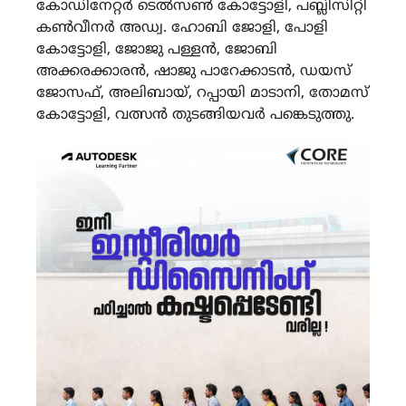
കോഡിനേറ്റർ ടെൽസൺ കോട്ടോളി, പബ്ലിസിറ്റി
കൺവീനർ അഡ്വ. ഹോബി ജോളി, പോളി
കോട്ടോളി, ജോജു പള്ളൻ, ജോബി
അക്കരക്കാരൻ, ഷാജു പാറേക്കാടൻ, ഡയസ്
ജോസഫ്, അലിബായ്, റപ്പായി മാടാനി, തോമസ്
കോട്ടോളി, വത്സൻ തുടങ്ങിയവർ പങ്കെടുത്തു.