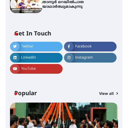
താനൂർ റെയിൽപാത
യാഥാർത്ഥ്യമാകുന്നു
അരങ്ങ് 2026-ന്
സാംസ്കാരികപ്പൊലിമയോടെ
Get In Touch
സമാപനം
Twitter
Facebook
LinkedIn
Instagram
എ.കെ.സി.സി.യുടെ സൗജന്യ
ആയുർവേദ മെഡിക്കൽ ക്യാമ്പ്
YouTube
ഇരിങ്ങാലക്കുട – ഗുരുവായൂർ –
Popular
View all
താനൂർ റെയിൽപാത
യാഥാർത്ഥ്യമാകുന്നു
തിരനോട്ടം ‘അരങ്ങ് 2026’ ഉണർന്നു