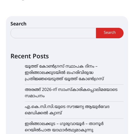
Search
Search
Recent Posts
യൂത്ത് കോൺഗ്രസ്‌ സ്ഥാപക ദിനം –
ഇരിങ്ങാലക്കുടയിൽ ലഹരിവിരുദ്ധ
പ്രതിജ്ഞയെടുത്ത് യൂത്ത് കോൺഗ്രസ്
അരങ്ങ് 2026-ന് സാംസ്കാരികപ്പൊലിമയോടെ
സമാപനം
എ.കെ.സി.സി.യുടെ സൗജന്യ ആയുർവേദ
മെഡിക്കൽ ക്യാമ്പ്
ഇരിങ്ങാലക്കുട – ഗുരുവായൂർ – താനൂർ
റെയിൽപാത യാഥാർത്ഥ്യമാകുന്നു