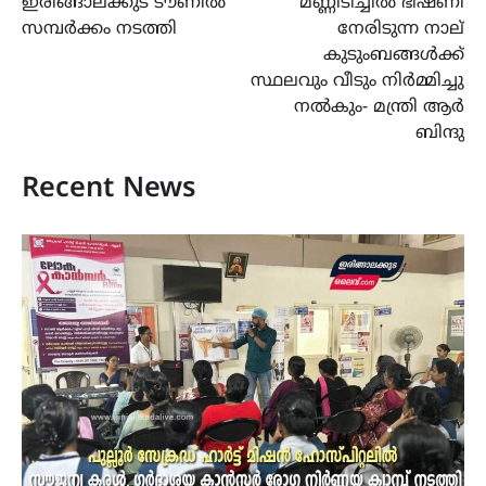
ഇരിങ്ങാലക്കുട ടൗണിൽ
മണ്ണിടിച്ചിൽ ഭീഷണി
സമ്പർക്കം നടത്തി
നേരിടുന്ന നാല്
കുടുംബങ്ങൾക്ക്
സ്ഥലവും വീടും നിർമ്മിച്ചു
നൽകും- മന്ത്രി ആർ
ബിന്ദു
Recent News