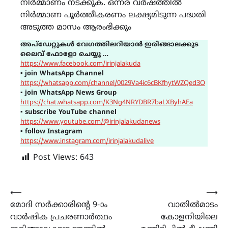
നിർമ്മാണം നടക്കുക. ഒന്നര വർഷത്തിൽ
നിർമ്മാണ പൂർത്തീകരണം ലക്ഷ്യമിടുന്ന പദ്ധതി
അടുത്ത മാസം ആരംഭിക്കും
അപ്ഡേറ്റുകൾ വേഗത്തിലറിയാൻ ഇരിങ്ങാലക്കുട
ലൈവ് ഫോളോ ചെയ്യൂ …
https://www.facebook.com/irinjalakuda
▪
join WhatsApp Channel
https://whatsapp.com/channel/0029Va4ic6cBKfhytWZQed3O
▪
join WhatsApp News Group
https://chat.whatsapp.com/K3Ng4NRYDBR7baLXByhAEa
▪
subscribe YouTube channel
https://www.youtube.com/@irinjalakudanews
▪
follow Instagram
https://www.instagram.com/irinjalakudalive
Post Views:
643
Post
⟵
⟶
മോദി സർക്കാരിന്‍റെ 9-ാം
വാതിൽമാടം
navigation
വാർഷിക പ്രചരണാർത്ഥം
കോളനിയിലെ