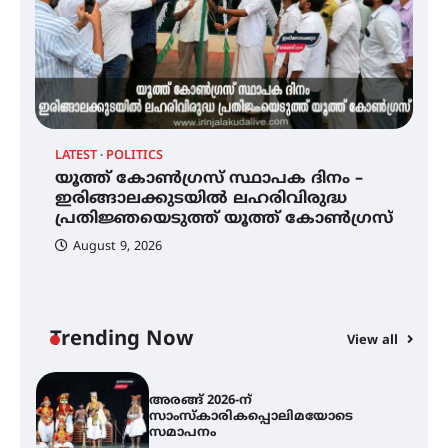
ഐ.ടി.യു. ബാങ്കിലെ
നിക്ഷേപകർക്ക് പണം തിരികെ
ലഭ്യമാക്കാൻ കേന്ദ്ര-കേരള
സർക്കാരുകൾ അടിയന്തരമായി
ഇടപെടണമെന്ന് ഐ.ടി.യു. ബാങ്ക്
LA
നിക്ഷേപക സംരക്ഷണ സമിതി
LATEST
POLITICS
അ
ർ
യൂത്ത് കോൺഗ്രസ്‌ സ്ഥാപക ദിനം –
സ
യൂത്ത് കോൺഗ്രസ്‌ സ്ഥാപക ദിനം
ഇരിങ്ങാലക്കുടയിൽ ലഹരിവിരുദ്ധ
സ
– ഇരിങ്ങാലക്കുടയിൽ
പ്രതിജ്ഞയെടുത്ത് യൂത്ത് കോൺഗ്രസ്
ലഹരിവിരുദ്ധ പ്രതിജ്ഞയെടുത്ത്
യൂത്ത് കോൺഗ്രസ്
August 9, 2026
അരങ്ങ് 2026-ന്
സാംസ്കാരികപ്പൊലിമയോടെ
Trending Now
View all
സമാപനം
എ.കെ.സി.സി.യുടെ സൗജന്യ