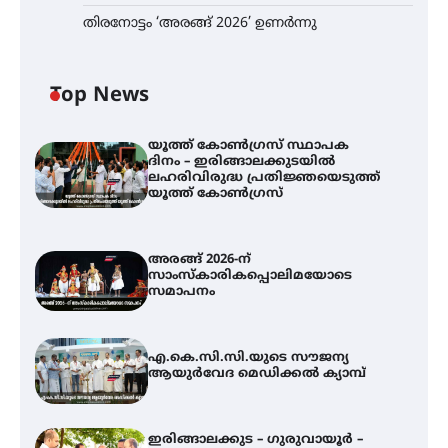
തിരനോട്ടം ‘അരങ്ങ് 2026’ ഉണർന്നു
Top News
യൂത്ത് കോൺഗ്രസ്‌ സ്ഥാപക
ദിനം – ഇരിങ്ങാലക്കുടയിൽ
ലഹരിവിരുദ്ധ പ്രതിജ്ഞയെടുത്ത്
യൂത്ത് കോൺഗ്രസ്
അരങ്ങ് 2026-ന്
സാംസ്കാരികപ്പൊലിമയോടെ
സമാപനം
എ.കെ.സി.സി.യുടെ സൗജന്യ
ആയുർവേദ മെഡിക്കൽ ക്യാമ്പ്
ഇരിങ്ങാലക്കുട – ഗുരുവായൂർ –