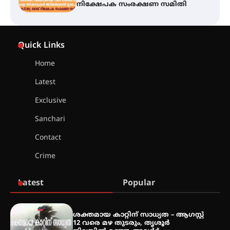
ലഹരിവിരുദ്ധ പ്രതിജ്ഞയെടുത്ത്
യൂത്ത് കോൺഗ്രസ്
Quick Links
അരങ്ങ് 2026-ന്
സാംസ്കാരികപ്പൊലിമയോടെ
സമാപനം
Home
Latest
Exclusive
എ.കെ.സി.സി.യുടെ സൗജന്യ
ആയുർവേദ മെഡിക്കൽ ക്യാമ്പ്
Sanchari
Contact
Crime
ഇരിങ്ങാലക്കുട – ഗുരുവായൂർ –
താനൂർ റെയിൽപാത
യാഥാർത്ഥ്യമാകുന്നു
Latest
Popular
ശക്തമായ കാറ്റിന് സാധ്യത – ആഗസ്റ്റ്
12 വരെ മഴ തുടരും, തൃശൂർ
തിരനോട്ടം ‘അരങ്ങ് 2026’ ഉണർന്നു