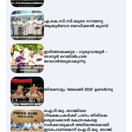
ആയുർവേദ മെഡിക്കൽ ക്യാമ്പ്
ഇരിങ്ങാലക്കുട – ഗുരുവായൂർ –
താനൂർ റെയിൽപാത
യാഥാർത്ഥ്യമാകുന്നു
തിരനോട്ടം ‘അരങ്ങ് 2026’ ഉണർന്നു
ഐ.ടി.യു. ബാങ്കിലെ
നിക്ഷേപകർക്ക് പണം തിരികെ
ലഭ്യമാക്കാൻ കേന്ദ്ര-കേരള
സർക്കാരുകൾ അടിയന്തരമായി
ഇടപെടണമെന്ന് ഐ.ടി.യു. ബാങ്ക്
നിക്ഷേപക സംരക്ഷണ സമിതി
യൂത്ത് കോൺഗ്രസ്‌ സ്ഥാപക ദിനം
– ഇരിങ്ങാലക്കുടയിൽ