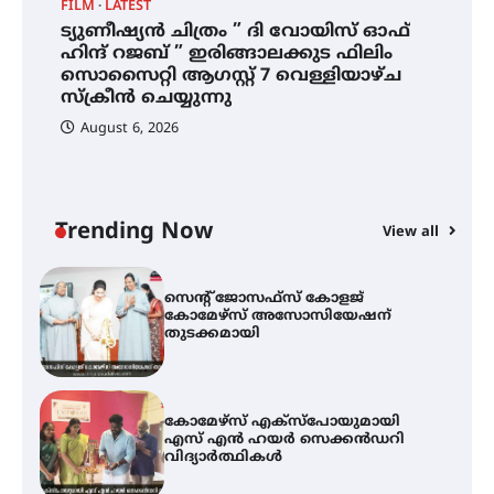
FILM
LATEST
ട്യുണീഷ്യൻ ചിത്രം ” ദി വോയിസ് ഓഫ്
ട്യുണീഷ്യൻ ചിത്രം ” ദി വോയിസ്
ഹിന്ദ് റജബ് ” ഇരിങ്ങാലക്കുട ഫിലിം
ഓഫ് ഹിന്ദ് റജബ് ” ഇരിങ്ങാലക്കുട
സൊസൈറ്റി ആഗസ്റ്റ് 7 വെള്ളിയാഴ്ച
ഫിലിം സൊസൈറ്റി ആഗസ്റ്റ് 7
വെള്ളിയാഴ്ച സ്‌ക്രീൻ ചെയ്യുന്നു
സ്‌ക്രീൻ ചെയ്യുന്നു
August 6, 2026
സെന്റ് ജോസഫ്സ് കോളജ്
കോമേഴ്‌സ് അസോസിയേഷന്
തുടക്കമായി
Trending Now
View all
കോമേഴ്സ് എക്സ്പോയുമായി
എസ് എൻ ഹയർ സെക്കൻഡറി
വിദ്യാർത്ഥികൾ
സർഗ്ഗസാഹിതി- കവിതാസംഗമം
2026 കവിതാ ചർച്ച കാട്ടൂർ, ടി. കെ.
ബാലൻ ഹാളിൽ 16ന്