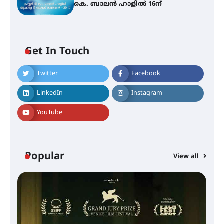
കെ. ബാലൻ ഹാളിൽ 16ന്
Get In Touch
Twitter
Facebook
LinkedIn
Instagram
YouTube
Popular
View all
സെന്റ് ജോസഫ്സ് കോളജ്
കോമേഴ്‌സ് അസോസിയേഷന്
തുടക്കമായി