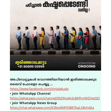
അപ്ഡേറ്റുകൾ വേഗത്തിലറിയാൻ ഇരിങ്ങാലക്കുട
ലൈവ് ഫോളോ ചെയ്യൂ …
https://www.facebook.com/irinjalakuda
▪
join WhatsApp Channel
https://whatsapp.com/channel/0029Va4ic6cBKfhytWZQed3O
▪
join WhatsApp News Group
https://chat.whatsapp.com/K3Ng4NRYDBR7baLXByhAEa