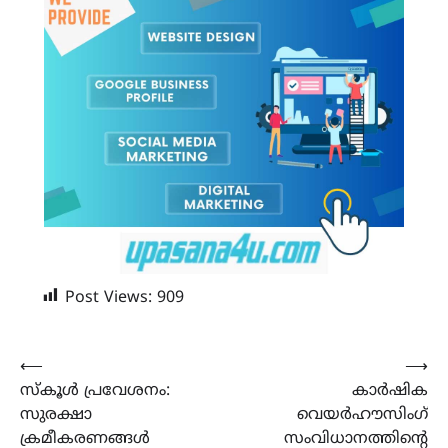
Post Views:
909
Post
⟵
⟶
സ്കൂൾ പ്രവേശനം:
കാര്‍ഷിക
navigation
സുരക്ഷാ
വെയര്‍ഹൗസിംഗ്
ക്രമീകരണങ്ങൾ
സംവിധാനത്തിന്‍റെ