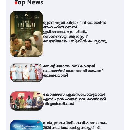
Top News
ട്യുണീഷ്യൻ ചിത്രം ” ദി വോയിസ്
ഓഫ് ഹിന്ദ് റജബ് ”
ഇരിങ്ങാലക്കുട ഫിലിം
സൊസൈറ്റി ആഗസ്റ്റ് 7
വെള്ളിയാഴ്ച സ്‌ക്രീൻ ചെയ്യുന്നു
സെന്റ് ജോസഫ്സ് കോളജ്
കോമേഴ്‌സ് അസോസിയേഷന്
തുടക്കമായി
കോമേഴ്സ് എക്സ്പോയുമായി
എസ് എൻ ഹയർ സെക്കൻഡറി
വിദ്യാർത്ഥികൾ
സർഗ്ഗസാഹിതി- കവിതാസംഗമം
2026 കവിതാ ചർച്ച കാട്ടൂർ, ടി.