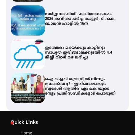
ഇടത്തരം മഴയ്ക്കും കാറ്റിനും
സാധ്യത ഇരിങ്ങാലക്കുടയിൽ 4.4
മില്ലി മീറ്റർ മഴ ലഭിച്ചു
ഐ.ഐ.ടി മദ്രാസ്സിൽ നിന്നും
ഡോക്ടറേറ്റ് – ഇരിങ്ങാലക്കുട
സ്വദേശി ആതിര എം കെ യുടെ
നേട്ടം പ്രതിസന്ധികളോട് പൊരുതി
ട്യുണീഷ്യൻ ചിത്രം ” ദി വോയിസ്
ഓഫ് ഹിന്ദ് റജബ് ” ഇരിങ്ങാലക്കുട
ഫിലിം സൊസൈറ്റി ആഗസ്റ്റ് 7
വെള്ളിയാഴ്ച സ്‌ക്രീൻ ചെയ്യുന്നു
സെന്റ് ജോസഫ്സ് കോളജ്
കോമേഴ്‌സ് അസോസിയേഷന്
Quick Links
തുടക്കമായി
Home