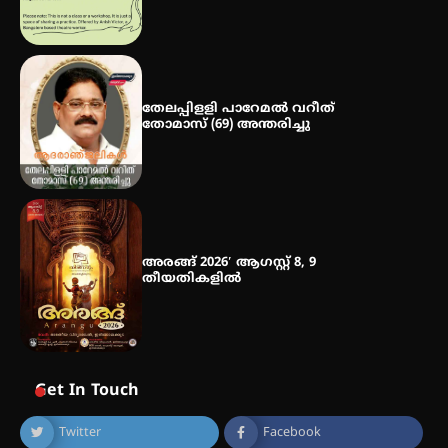
തേലപ്പിളളി പാറേമൽ വറീത്
തോമാസ് (69) അന്തരിച്ചു
അരങ്ങ് 2026′ ആഗസ്റ്റ് 8, 9
തീയതികളിൽ
Get In Touch
Twitter
Facebook