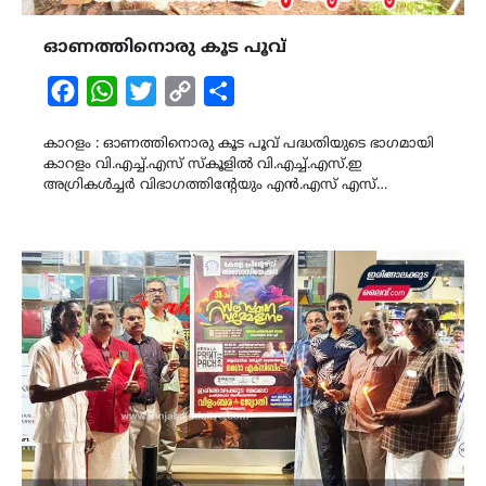
ഓണത്തിനൊരു കൂട പൂവ്
Facebook
WhatsApp
Twitter
Copy
Share
Link
കാറളം : ഓണത്തിനൊരു കൂട പൂവ് പദ്ധതിയുടെ ഭാഗമായി
കാറളം വി.എച്ച്.എസ് സ്കൂളിൽ വി.എച്ച്.എസ്.ഇ
അഗ്രികൾച്ചർ വിഭാഗത്തിന്റേയും എൻ.എസ് എസ്…