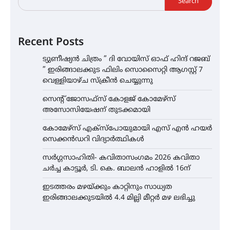
Search
Recent Posts
ട്യുണീഷ്യൻ ചിത്രം ” ദി വോയിസ് ഓഫ് ഹിന്ദ് റജബ്
” ഇരിങ്ങാലക്കുട ഫിലിം സൊസൈറ്റി ആഗസ്റ്റ് 7
വെള്ളിയാഴ്ച സ്‌ക്രീൻ ചെയ്യുന്നു
സെന്റ് ജോസഫ്സ് കോളജ് കോമേഴ്‌സ്
അസോസിയേഷന് തുടക്കമായി
കോമേഴ്സ് എക്സ്പോയുമായി എസ് എൻ ഹയർ
സെക്കൻഡറി വിദ്യാർത്ഥികൾ
സർഗ്ഗസാഹിതി- കവിതാസംഗമം 2026 കവിതാ
ചർച്ച കാട്ടൂർ, ടി. കെ. ബാലൻ ഹാളിൽ 16ന്
ഇടത്തരം മഴയ്ക്കും കാറ്റിനും സാധ്യത
ഇരിങ്ങാലക്കുടയിൽ 4.4 മില്ലി മീറ്റർ മഴ ലഭിച്ചു