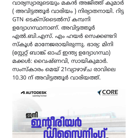
വാര്യസ്യാരുടെയും മകൻ അജിത്ത് കുമാർ
( അവിട്ടത്തൂർ വാരിയം ) നിര്യാതനായി. റിട്ട
GTN ടെക്സ്ടൈൽസ് കമ്പനി
ഉദ്യോഗസ്ഥനാണ്. അവിട്ടത്തൂർ
എൽ.ബി.എസ്. എം ഹയർ സെക്കണ്ടറി
സ്കൂൾ മാനേജരായിരുന്നു. ഭാര്യ: മിനി
(സ്റ്റേറ്റ് ബാങ്ക് ഓഫ് ഇന്ത്യ ഉദ്യോഗസ്ഥ)
മക്കൾ: വൈഷ്ണവി, സായികുമാർ.
സംസ്‌കാരം മെയ് 21വ്യാഴാഴ്ച രാവിലെ
10.30 ന് അവിട്ടത്തൂർ വാരിയത്ത്.