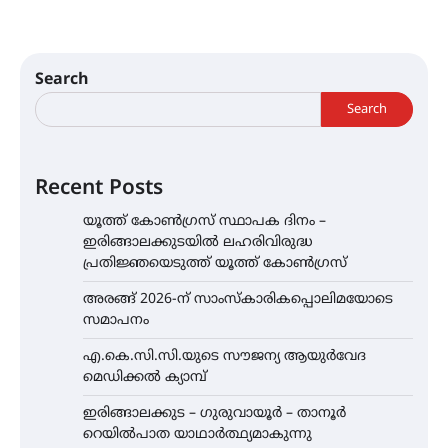
Search
Search
Recent Posts
യൂത്ത് കോൺഗ്രസ്‌ സ്ഥാപക ദിനം –
ഇരിങ്ങാലക്കുടയിൽ ലഹരിവിരുദ്ധ
പ്രതിജ്ഞയെടുത്ത് യൂത്ത് കോൺഗ്രസ്
അരങ്ങ് 2026-ന് സാംസ്കാരികപ്പൊലിമയോടെ
സമാപനം
എ.കെ.സി.സി.യുടെ സൗജന്യ ആയുർവേദ
മെഡിക്കൽ ക്യാമ്പ്
ഇരിങ്ങാലക്കുട – ഗുരുവായൂർ – താനൂർ
റെയിൽപാത യാഥാർത്ഥ്യമാകുന്നു