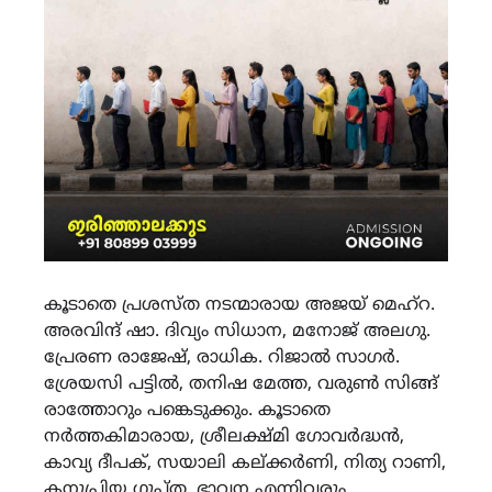
കൂടാതെ പ്രശസ്ത നടന്മാരായ അജയ് മെഹ്റ.
അരവിന്ദ് ഷാ. ദിവ്യം സിധാന, മനോജ് അലഗു.
പ്രേരണ രാജേഷ്, രാധിക. റിജാൽ സാഗർ.
ശ്രേയസി പട്ടിൽ, തനിഷ മേത്ത, വരുൺ സിങ്ങ്
രാത്തോറും പങ്കെടുക്കും. കൂടാതെ
നർത്തകിമാരായ, ശ്രീലക്ഷ്മി ഗോവർദ്ധൻ,
കാവ്യ ദീപക്, സയാലി കല്ക്കർണി, നിത്യ റാണി,
കനുപ്രിയ ഗുപ്ത, ഭാവന എന്നിവരും