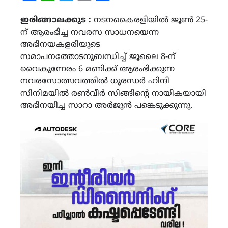
Link
ഇരിങ്ങാലക്കുട :
നടനകൈരളിയിൽ ജൂൺ 25-
ന് ആരംഭിച്ച നവരസ സാധനയെന്ന
അഭിനയകളരിയുടെ
സമാപനത്തോടനുബന്ധിച്ച് ജൂലൈ 8-ന്
വൈകുന്നേരം 6 മണിക്ക് ആരംഭിക്കുന്ന
നവരസോത്സവത്തിൽ ധുരന്ധർ ഹിന്ദി
സിനിമയിൽ രൺവീർ സിങ്ങിന്റെ നായികയായി
അഭിനയിച്ച സാറാ അർജുൻ പങ്കെടുക്കുന്നു.