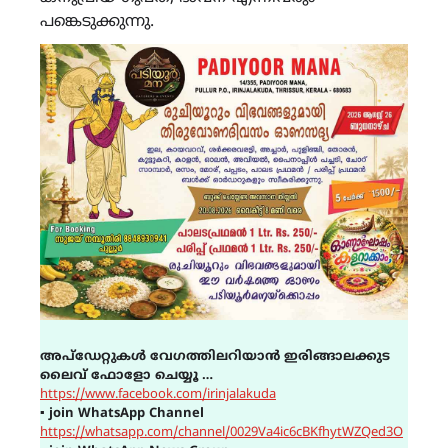
പങ്കെടുക്കുന്നു.
അപ്ഡേറ്റുകൾ വേഗത്തിലറിയാൻ ഇരിങ്ങാലക്കുട
ലൈവ് ഫോളോ ചെയ്യൂ …
https://www.facebook.com/irinjalakuda
▪
join WhatsApp Channel
https://whatsapp.com/channel/0029Va4ic6cBKfhytWZQed3O