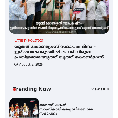
ഐ.ടി.യു. ബാങ്കിലെ
നിക്ഷേപകർക്ക് പണം തിരികെ
ലഭ്യമാക്കാൻ കേന്ദ്ര-കേരള
സർക്കാരുകൾ അടിയന്തരമായി
ഇടപെടണമെന്ന് ഐ.ടി.യു. ബാങ്ക്
നിക്ഷേപക സംരക്ഷണ സമിതി
LA
LATEST
POLITICS
അ
യൂത്ത് കോൺഗ്രസ്‌ സ്ഥാപക ദിനം
ർ
യൂത്ത് കോൺഗ്രസ്‌ സ്ഥാപക ദിനം –
സ
– ഇരിങ്ങാലക്കുടയിൽ
ഇരിങ്ങാലക്കുടയിൽ ലഹരിവിരുദ്ധ
സ
ലഹരിവിരുദ്ധ പ്രതിജ്ഞയെടുത്ത്
പ്രതിജ്ഞയെടുത്ത് യൂത്ത് കോൺഗ്രസ്
യൂത്ത് കോൺഗ്രസ്
August 9, 2026
അരങ്ങ് 2026-ന്
സാംസ്കാരികപ്പൊലിമയോടെ
സമാപനം
Trending Now
View all
എ.കെ.സി.സി.യുടെ സൗജന്യ
ആയുർവേദ മെഡിക്കൽ ക്യാമ്പ്