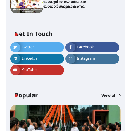
താനൂർ റെയിൽപാത
യാഥാർത്ഥ്യമാകുന്നു
അരങ്ങ് 2026-ന്
സാംസ്കാരികപ്പൊലിമയോടെ
സമാപനം
Get In Touch
Twitter
Facebook
എ.കെ.സി.സി.യുടെ സൗജന്യ
ആയുർവേദ മെഡിക്കൽ ക്യാമ്പ്
LinkedIn
Instagram
YouTube
ഇരിങ്ങാലക്കുട – ഗുരുവായൂർ –
താനൂർ റെയിൽപാത
യാഥാർത്ഥ്യമാകുന്നു
Popular
View all
തിരനോട്ടം ‘അരങ്ങ് 2026’ ഉണർന്നു