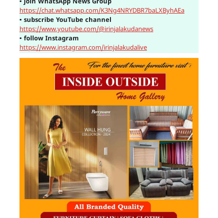
▪
join WhatsApp News Group
https://chat.whatsapp.com/K3Ng4NRYDBR7baLXByhAEa
▪
subscribe YouTube channel
https://www.youtube.com/@irinjalakudanews
▪
follow Instagram
https://www.instagram.com/irinjalakudalive