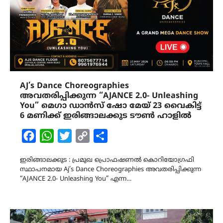
AJ’s Dance Choreographies
അവതരിപ്പിക്കുന്ന “AJANCE 2.0- Unleashing
You” മെഗാ ഡാൻസ് ഷോ മേയ് 23 വൈകിട്ട്
6 മണിക്ക് ഇരിങ്ങാലക്കുട ടൗൺ ഹാളിൽ
Facebook
WhatsApp
Twitter
Copy
Share
Link
ഇരിങ്ങാലക്കുട : പ്രമുഖ പ്രൊഫഷണൽ കൊറിയോഗ്രഫി
സ്ഥാപനമായ Aj’s Dance Choreographies അവതരിപ്പിക്കുന്ന
“AJANCE 2.0- Unleashing You” എന്ന…