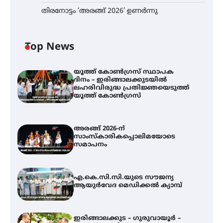
തിരനോട്ടം ‘അരങ്ങ് 2026’ ഉണർന്നു
Top News
യൂത്ത് കോൺഗ്രസ്‌ സ്ഥാപക
ദിനം – ഇരിങ്ങാലക്കുടയിൽ
ലഹരിവിരുദ്ധ പ്രതിജ്ഞയെടുത്ത്
യൂത്ത് കോൺഗ്രസ്
അരങ്ങ് 2026-ന്
സാംസ്കാരികപ്പൊലിമയോടെ
സമാപനം
എ.കെ.സി.സി.യുടെ സൗജന്യ
ആയുർവേദ മെഡിക്കൽ ക്യാമ്പ്
ഇരിങ്ങാലക്കുട – ഗുരുവായൂർ –