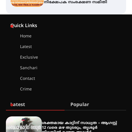
അരങ്ങ് 2026-ന്
സാംസ്കാരികപ്പൊലിമയോടെ
Quick Links
സമാപനം
Home
Latest
എ.കെ.സി.സി.യുടെ സൗജന്യ
Exclusive
ആയുർവേദ മെഡിക്കൽ ക്യാമ്പ്
Sanchari
Contact
ഇരിങ്ങാലക്കുട – ഗുരുവായൂർ –
Crime
താനൂർ റെയിൽപാത
യാഥാർത്ഥ്യമാകുന്നു
Latest
Popular
തിരനോട്ടം ‘അരങ്ങ് 2026’ ഉണർന്നു
ശക്തമായ കാറ്റിന് സാധ്യത – ആഗസ്റ്റ്
12 വരെ മഴ തുടരും, തൃശൂർ