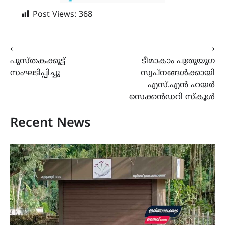
Post Views:
368
Post
⟵
⟶
പുസ്തകക്കൂട്ട്
ടീമാകാം പുതുയുഗ
navigation
സംഘടിപ്പിച്ചു
സ്വപ്നങ്ങൾക്കായി
എസ്.എൻ ഹയർ
സെക്കൻഡറി സ്കൂൾ
Recent News