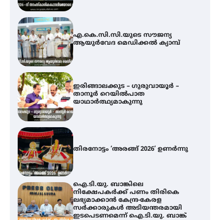
ഇരിങ്ങാലക്കുട – ഗുരുവായൂർ –
താനൂർ റെയിൽപാത
യാഥാർത്ഥ്യമാകുന്നു
തിരനോട്ടം ‘അരങ്ങ് 2026’ ഉണർന്നു
ഐ.ടി.യു. ബാങ്കിലെ
നിക്ഷേപകർക്ക് പണം തിരികെ
ലഭ്യമാക്കാൻ കേന്ദ്ര-കേരള
സർക്കാരുകൾ അടിയന്തരമായി
ഇടപെടണമെന്ന് ഐ.ടി.യു. ബാങ്ക്
നിക്ഷേപക സംരക്ഷണ സമിതി
യൂത്ത് കോൺഗ്രസ്‌ സ്ഥാപക ദിനം
– ഇരിങ്ങാലക്കുടയിൽ
ലഹരിവിരുദ്ധ പ്രതിജ്ഞയെടുത്ത്
യൂത്ത് കോൺഗ്രസ്