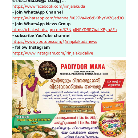
ലൈവ് ഫോളോ ചെയ്യൂ …
https://www.facebook.com/irinjalakuda
▪
join WhatsApp Channel
https://whatsapp.com/channel/0029Va4ic6cBKfhytWZQed3O
▪
join WhatsApp News Group
https://chat.whatsapp.com/K3Ng4NRYDBR7baLXByhAEa
▪
subscribe YouTube channel
https://www.youtube.com/@irinjalakudanews
▪
follow Instagram
https://www.instagram.com/irinjalakudalive