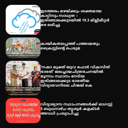
തേലപ്പിളളി പാറേമൽ വറീത്
ഇടത്തരം മഴയ്ക്കും ശക്തമായ
തോമാസ് (69) അന്തരിച്ചു
കാറ്റിനും സാധ്യത –
ഇരിങ്ങാലക്കുടയിൽ 19.3 മില്ലിമീറ്റർ
മഴ ലഭിച്ചു
അരങ്ങ് 2026′ ആഗസ്റ്റ് 8, 9
കായികതലപ്പത്ത് പത്താമതും
തീയതികളിൽ
ക്രൈസ്റ്റിന്റെ പെരുമ
‘നഷാ മുക്ത് യുവ ഫോർ വികസിത്
ഭാരത്’ ജലച്ചായചിത്രരചനയിൽ
മൂന്നാം സ്ഥാനം നേടിയ
ഇരിങ്ങാലക്കുട ഭാരതീയ
വിദ്യാഭവനിലെ ചിന്മയ് കെ
വിദ്യാഭ്യാസ സ്ഥാപനങ്ങള്‍ക്ക് ഓഗസ്റ്റ്
5 ബുധനാഴ്ച തൃശൂർ കളക്ടർ
അവധി പ്രഖ്യാപിച്ചു