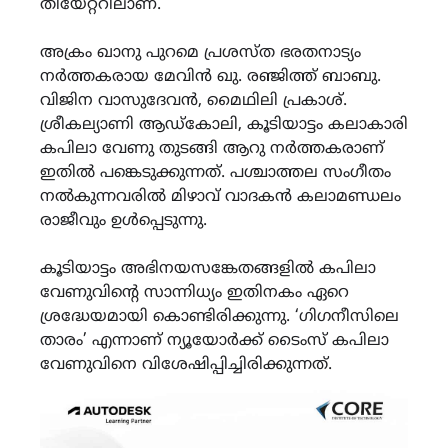
തിയേറ്ററിലാണ്.
അക്രം ഖാനു പുറമെ പ്രശസ്ത ഭരതനാട്യം
നർത്തകരായ മേവിൻ ഖു. രഞ്ജിത്ത് ബാബു.
വിജിന വാസുദേവൻ, മൈഥിലി പ്രകാശ്.
ശ്രീകല്യാണി ആഡ്‌കോലി, കൂടിയാട്ടം കലാകാരി
കപിലാ വേണു തുടങ്ങി ആറു നർത്തകരാണ്
ഇതിൽ പങ്കെടുക്കുന്നത്. പശ്ചാത്തല സംഗീതം
നൽകുന്നവരിൽ മിഴാവ് വാദകൻ കലാമണ്ഡലം
രാജീവും ഉൾപ്പെടുന്നു.
കൂടിയാട്ടം അഭിനയസങ്കേതങ്ങളിൽ കപിലാ
വേണുവിൻ്റെ സാന്നിധ്യം ഇതിനകം ഏറെ
ശ്രദ്ധേയമായി കൊണ്ടിരിക്കുന്നു. ‘ഗിഗനീസിലെ
താരം’ എന്നാണ് ന്യൂയോർക്ക് ടൈംസ് കപിലാ
വേണുവിനെ വിശേഷിപ്പിച്ചിരിക്കുന്നത്.