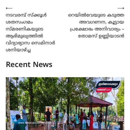
Post
⟵
⟶
നടവരമ്പ് സ്ക്കൂൾ
റെയിൽവേയുടെ കടുത്ത
navigation
ശതസംഗമം
അവഗണന, കൂട്ടായ
സ്മ‌രണികയുടെ
പ്രക്ഷോഭം അനിവാര്യം –
ആഭിമുഖ്യത്തിൽ
തോമസ് ഉണ്ണിയാടൻ
വിദ്യാഭ്യാസ സെമിനാർ
ശനിയാഴ്ച്ച
Recent News