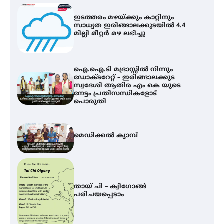
ഇടത്തരം മഴയ്ക്കും കാറ്റിനും
സാധ്യത ഇരിങ്ങാലക്കുടയിൽ 4.4
മില്ലി മീറ്റർ മഴ ലഭിച്ചു
ഐ.ഐ.ടി മദ്രാസ്സിൽ നിന്നും
ഡോക്ടറേറ്റ് – ഇരിങ്ങാലക്കുട
സ്വദേശി ആതിര എം കെ യുടെ
നേട്ടം പ്രതിസന്ധികളോട്
പൊരുതി
മെഡിക്കൽ ക്യാമ്പ്
തായ് ചി – ക്വിഗോങ്ങ്
പരിചയപ്പെടാം