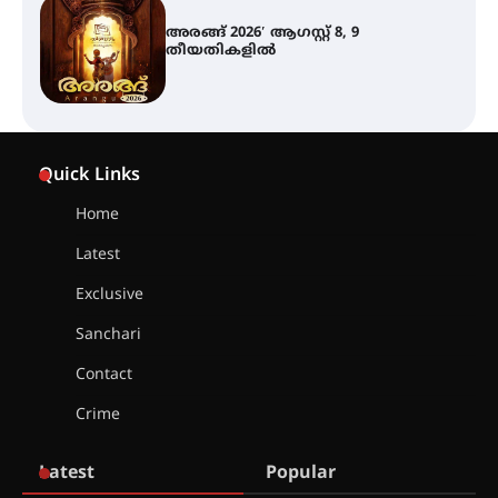
ഇടത്തരം മഴയ്ക്കും കാറ്റിനും
സാധ്യത ഇരിങ്ങാലക്കുടയിൽ 4.4
മില്ലി മീറ്റർ മഴ ലഭിച്ചു
ഐ.ഐ.ടി മദ്രാസ്സിൽ നിന്നും
ഡോക്ടറേറ്റ് – ഇരിങ്ങാലക്കുട
Quick Links
സ്വദേശി ആതിര എം കെ യുടെ
നേട്ടം പ്രതിസന്ധികളോട് പൊരുതി
Home
Latest
മെഡിക്കൽ ക്യാമ്പ്
Exclusive
Sanchari
Contact
തായ് ചി – ക്വിഗോങ്ങ്
Crime
പരിചയപ്പെടാം
Latest
Popular