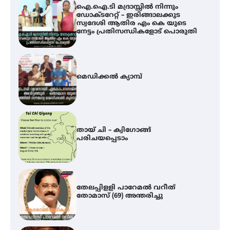
മെഡിക്കൽ ക്യാമ്പ്
തായ് ചി – ക്വിഗോങ്ങ്
പരിചയപ്പെടാം
തേലപ്പിളളി പാറേമൽ വറീത്
തോമാസ് (69) അന്തരിച്ചു
അരങ്ങ് 2026′ ആഗസ്റ്റ് 8, 9
തീയതികളിൽ