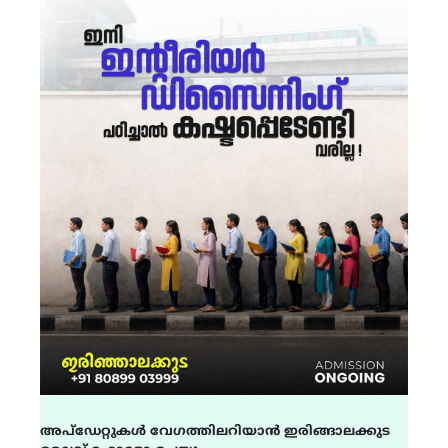
അപ്ഡേറ്റുകൾ വേഗത്തിലറിയാൻ ഇരിങ്ങാലക്കുട