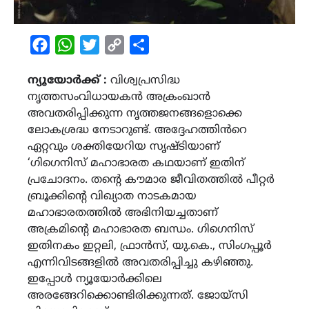
Facebook
WhatsApp
Twitter
Copy
Share
Link
ന്യൂയോർക്ക് :
വിശ്വപ്രസിദ്ധ
നൃത്തസംവിധായകൻ അക്രംഖാൻ
അവതരിപ്പിക്കുന്ന നൃത്തജനങ്ങളൊക്കെ
ലോകശ്രദ്ധ നേടാറുണ്ട്. അദ്ദേഹത്തിൻറെ
ഏറ്റവും ശക്തിയേറിയ സൃഷ്ടിയാണ്
‘ഗിഗെനിസ് മഹാഭാരത കഥയാണ് ഇതിന്
പ്രചോദനം. തൻ്റെ കൗമാര ജീവിതത്തിൽ പീറ്റർ
ബ്രൂക്കിന്റെ വിഖ്യാത നാടകമായ
മഹാഭാരതത്തിൽ അഭിനിയച്ചതാണ്
അക്രമിൻ്റെ മഹാഭാരത ബന്ധം. ഗിഗെനിസ്
ഇതിനകം ഇറ്റലി, ഫ്രാൻസ്, യു.കെ., സിംഗപ്പൂർ
എന്നിവിടങ്ങളിൽ അവതരിപ്പിച്ചു കഴിഞ്ഞു.
ഇപ്പോൾ ന്യൂയോർക്കിലെ
അരങ്ങേറിക്കൊണ്ടിരിക്കുന്നത്. ജോയ്‌സി