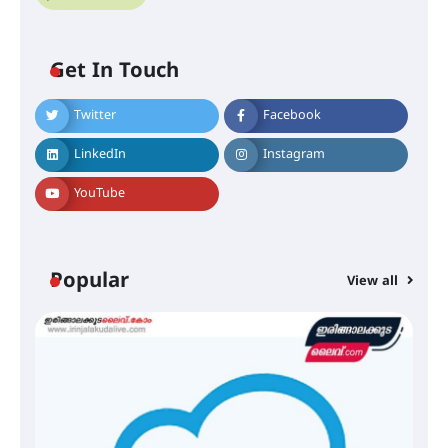
Get In Touch
Twitter
Facebook
ഐ.ഐ.ടി മദ്രാസ്സിൽ നിന്നും
ഡോക്ടറേറ്റ് – ഇരിങ്ങാലക്കുട
LinkedIn
Instagram
സ്വദേശി ആതിര എം കെ യുടെ
നേട്ടം പ്രതിസന്ധികളോട് പൊരുതി
YouTube
മെഡിക്കൽ ക്യാമ്പ്
Popular
View all
തായ് ചി – ക്വിഗോങ്ങ്
പരിചയപ്പെടാം