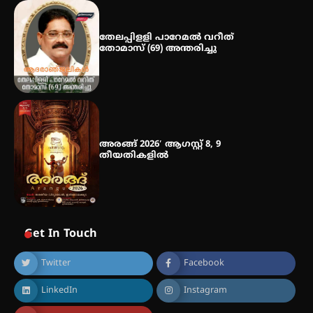
തേലപ്പിളളി പാറേമൽ വറീത്
തോമാസ് (69) അന്തരിച്ചു
അരങ്ങ് 2026′ ആഗസ്റ്റ് 8, 9
തീയതികളിൽ
Get In Touch
Twitter
Facebook
LinkedIn
Instagram