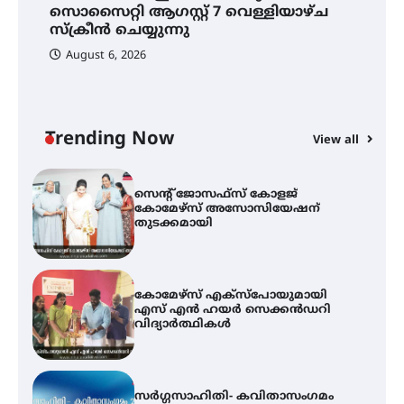
സൊസൈറ്റി ആഗസ്റ്റ് 7 വെള്ളിയാഴ്ച
ഫിലിം സൊസൈറ്റി ആഗസ്റ്റ് 7
വെള്ളിയാഴ്ച സ്‌ക്രീൻ ചെയ്യുന്നു
സ്‌ക്രീൻ ചെയ്യുന്നു
August 6, 2026
സെന്റ് ജോസഫ്സ് കോളജ്
കോമേഴ്‌സ് അസോസിയേഷന്
തുടക്കമായി
Trending Now
View all
കോമേഴ്സ് എക്സ്പോയുമായി
എസ് എൻ ഹയർ സെക്കൻഡറി
വിദ്യാർത്ഥികൾ
സർഗ്ഗസാഹിതി- കവിതാസംഗമം
2026 കവിതാ ചർച്ച കാട്ടൂർ, ടി. കെ.
ബാലൻ ഹാളിൽ 16ന്
ഇടത്തരം മഴയ്ക്കും കാറ്റിനും