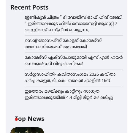
Recent Posts
ട്യുണീഷ്യൻ ചിത്രം ” ദി വോയിസ് ഓഫ് ഹിന്ദ് റജബ്
” ഇരിങ്ങാലക്കുട ഫിലിം സൊസൈറ്റി ആഗസ്റ്റ് 7
വെള്ളിയാഴ്ച സ്‌ക്രീൻ ചെയ്യുന്നു
സെന്റ് ജോസഫ്സ് കോളജ് കോമേഴ്‌സ്
അസോസിയേഷന് തുടക്കമായി
കോമേഴ്സ് എക്സ്പോയുമായി എസ് എൻ ഹയർ
സെക്കൻഡറി വിദ്യാർത്ഥികൾ
സർഗ്ഗസാഹിതി- കവിതാസംഗമം 2026 കവിതാ
ചർച്ച കാട്ടൂർ, ടി. കെ. ബാലൻ ഹാളിൽ 16ന്
ഇടത്തരം മഴയ്ക്കും കാറ്റിനും സാധ്യത
ഇരിങ്ങാലക്കുടയിൽ 4.4 മില്ലി മീറ്റർ മഴ ലഭിച്ചു
Top News