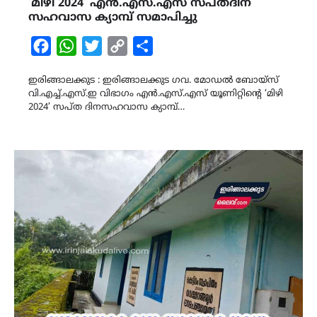
‘മിഴി 2024’ എൻ.എസ്.എസ് സപ്തദിന
സഹവാസ ക്യാമ്പ് സമാപിച്ചു
Facebook
WhatsApp
Twitter
Copy
Share
Link
ഇരിങ്ങാലക്കുട : ഇരിങ്ങാലക്കുട ഗവ. മോഡൽ ബോയ്സ്
വി.എച്ച്.എസ്.ഇ വിഭാഗം എൻ.എസ്.എസ് യൂണിറ്റിന്റെ ‘മിഴി
2024’ സപ്ത ദിനസഹവാസ ക്യാമ്പ്…