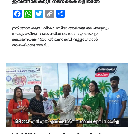
ഇരിങ്ങാലക്കുട നടനകൈരളിയിൽ
Facebook
WhatsApp
Twitter
Copy
Share
Link
ഇരിങ്ങാലക്കുട : വിശ്വപ്രസിദ്ധ അഭിനയ ആചാര്യനും
നടനുമായിരുന്ന മൈക്കിൾ ചെഖോവും കേരളം
കലാമണ്ഡലം 1930 -ൽ മഹാകവി വള്ളത്തോൾ
ആരംഭിക്കുമ്പോൾ…