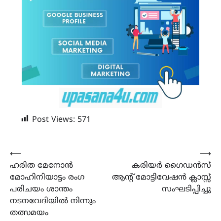
Post Views:
571
Post
⟵
⟶
ഹരിത മേനോൻ
കരിയർ ഗൈഡൻസ്
navigation
മോഹിനിയാട്ടം രംഗ
ആന്റ് മോട്ടിവേഷൻ ക്ലാസ്സ്
പരിചയം ശാന്തം
സംഘടിപ്പിച്ചു
നടനവേദിയിൽ നിന്നും
തത്സമയം