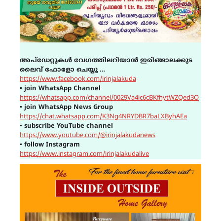
അപ്ഡേറ്റുകൾ വേഗത്തിലറിയാൻ ഇരിങ്ങാലക്കുട
ലൈവ് ഫോളോ ചെയ്യൂ …
https://www.facebook.com/irinjalakuda
▪
join WhatsApp Channel
https://whatsapp.com/channel/0029Va4ic6cBKfhytWZQed3O
▪
join WhatsApp News Group
https://chat.whatsapp.com/K3Ng4NRYDBR7baLXByhAEa
▪
subscribe YouTube channel
https://www.youtube.com/@irinjalakudanews
▪
follow Instagram
https://www.instagram.com/irinjalakudalive