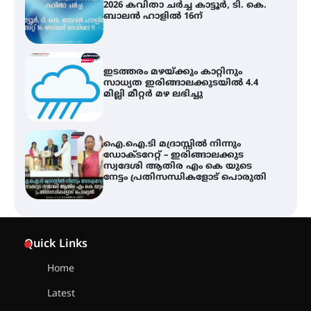
സാധ്യത ഇരിങ്ങാലക്കുടയിൽ 4.4
മില്ലി മീറ്റർ മഴ ലഭിച്ചു
ഐ.ഐ.ടി മദ്രാസ്സിൽ നിന്നും
ഡോക്ടറേറ്റ് – ഇരിങ്ങാലക്കുട
സ്വദേശി ആതിര എം കെ യുടെ
നേട്ടം പ്രതിസന്ധികളോട് പൊരുതി
ട്യുണീഷ്യൻ ചിത്രം ” ദി വോയിസ്
ഓഫ് ഹിന്ദ് റജബ് ” ഇരിങ്ങാലക്കുട
ഫിലിം സൊസൈറ്റി ആഗസ്റ്റ് 7
വെള്ളിയാഴ്ച സ്‌ക്രീൻ ചെയ്യുന്നു
സെന്റ് ജോസഫ്സ് കോളജ്
കോമേഴ്‌സ് അസോസിയേഷന്
Quick Links
തുടക്കമായി
Home
Latest
കോമേഴ്സ് എക്സ്പോയുമായി