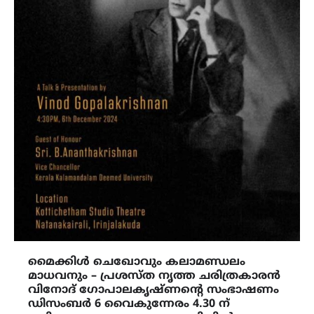
മൈക്കിൾ ചെഖോവും കലാമണ്ഡലം
മാധവനും – പ്രശസ്ത നൃത്ത ചരിത്രകാരൻ
വിനോദ് ഗോപാലകൃഷ്ണന്റെ സംഭാഷണം
ഡിസംബർ 6 വൈകുന്നേരം 4.30 ന്