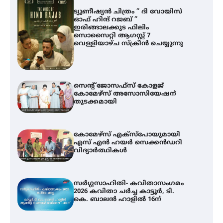
ട്യുണീഷ്യൻ ചിത്രം ” ദി വോയിസ്
ഓഫ് ഹിന്ദ് റജബ് ”
ഇരിങ്ങാലക്കുട ഫിലിം
സൊസൈറ്റി ആഗസ്റ്റ് 7
വെള്ളിയാഴ്ച സ്‌ക്രീൻ ചെയ്യുന്നു
സെന്റ് ജോസഫ്സ് കോളജ്
കോമേഴ്‌സ് അസോസിയേഷന്
തുടക്കമായി
കോമേഴ്സ് എക്സ്പോയുമായി
എസ് എൻ ഹയർ സെക്കൻഡറി
വിദ്യാർത്ഥികൾ
സർഗ്ഗസാഹിതി- കവിതാസംഗമം
2026 കവിതാ ചർച്ച കാട്ടൂർ, ടി.
കെ. ബാലൻ ഹാളിൽ 16ന്