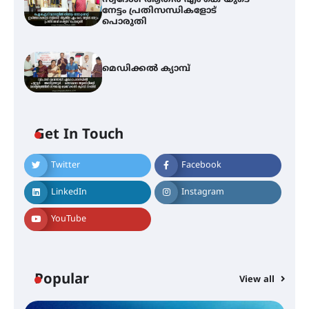
നേട്ടം പ്രതിസന്ധികളോട്
പൊരുതി
മെഡിക്കൽ ക്യാമ്പ്
ഇടത്തരം മഴയ്ക്കും കാറ്റിനും
സാധ്യത ഇരിങ്ങാലക്കുടയിൽ 4.4
മില്ലി മീറ്റർ മഴ ലഭിച്ചു
Get In Touch
Twitter
Facebook
ഐ.ഐ.ടി മദ്രാസ്സിൽ നിന്നും
ഡോക്ടറേറ്റ് – ഇരിങ്ങാലക്കുട
LinkedIn
Instagram
സ്വദേശി ആതിര എം കെ യുടെ
നേട്ടം പ്രതിസന്ധികളോട് പൊരുതി
YouTube
മെഡിക്കൽ ക്യാമ്പ്
Popular
View all