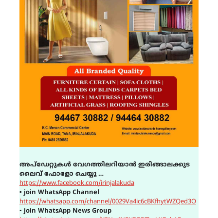
അപ്ഡേറ്റുകൾ വേഗത്തിലറിയാൻ ഇരിങ്ങാലക്കുട
ലൈവ് ഫോളോ ചെയ്യൂ …
https://www.facebook.com/irinjalakuda
▪
join WhatsApp Channel
https://whatsapp.com/channel/0029Va4ic6cBKfhytWZQed3O
▪
join WhatsApp News Group