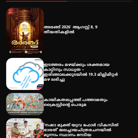
തായ് ചി – ക്വിഗോങ്ങ്
പരിചയപ്പെടാം
അരങ്ങ് 2026′ ആഗസ്റ്റ് 8, 9
തീയതികളിൽ
തേലപ്പിളളി പാറേമൽ വറീത്
തോമാസ് (69) അന്തരിച്ചു
ഇടത്തരം മഴയ്ക്കും ശക്തമായ
കാറ്റിനും സാധ്യത –
ഇരിങ്ങാലക്കുടയിൽ 19.3 മില്ലിമീറ്റർ
മഴ ലഭിച്ചു
കായികതലപ്പത്ത് പത്താമതും
ക്രൈസ്റ്റിന്റെ പെരുമ
‘നഷാ മുക്ത് യുവ ഫോർ വികസിത്
ഭാരത്’ ജലച്ചായചിത്രരചനയിൽ
മൂന്നാം സ്ഥാനം നേടിയ