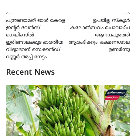
Post
⟵
⟶
പന്ത്രണ്ടാമത് ഓൾ കേരള
ഉപജില്ല സ്കൂൾ
navigation
ഇന്റർ ഭവൻസ്
കലോൽസവം ചൊവാഴ്ച
ഗെയിംസ്ൽ
ആനന്ദപുരത്ത്‌
ഇരിങ്ങാലക്കുട ഭാരതീയ
ആരംഭിക്കും, ഭക്ഷണശാല
വിദ്യാഭവന് സെക്കൻഡ്
ഉണർന്നു
റണ്ണർ അപ്പ്‌ നേട്ടം
Recent News