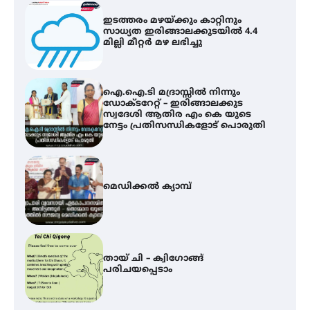
ഐ.ഐ.ടി മദ്രാസ്സിൽ നിന്നും
ഡോക്ടറേറ്റ് – ഇരിങ്ങാലക്കുട
സ്വദേശി ആതിര എം കെ യുടെ
നേട്ടം പ്രതിസന്ധികളോട് പൊരുതി
മെഡിക്കൽ ക്യാമ്പ്
തായ് ചി – ക്വിഗോങ്ങ്
പരിചയപ്പെടാം
തേലപ്പിളളി പാറേമൽ വറീത്
തോമാസ് (69) അന്തരിച്ചു