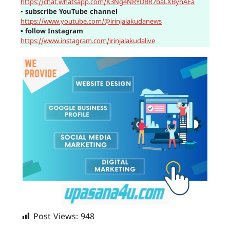
https://chat.whatsapp.com/K3Ng4NRYDBR7baLXByhAEa
▪
subscribe YouTube channel
https://www.youtube.com/@irinjalakudanews
▪
follow Instagram
https://www.instagram.com/irinjalakudalive
Post Views:
948