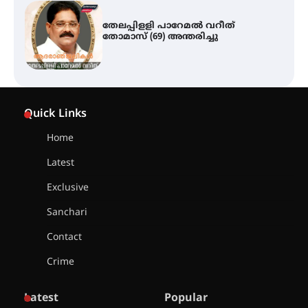
സർഗ്ഗസാഹിതി- കവിതാസംഗമം
2026 കവിതാ ചർച്ച കാട്ടൂർ, ടി. കെ.
ബാലൻ ഹാളിൽ 16ന്
ഇടത്തരം മഴയ്ക്കും കാറ്റിനും
Quick Links
സാധ്യത ഇരിങ്ങാലക്കുടയിൽ 4.4
മില്ലി മീറ്റർ മഴ ലഭിച്ചു
Home
Latest
ഐ.ഐ.ടി മദ്രാസ്സിൽ നിന്നും
ഡോക്ടറേറ്റ് – ഇരിങ്ങാലക്കുട
Exclusive
സ്വദേശി ആതിര എം കെ യുടെ
നേട്ടം പ്രതിസന്ധികളോട് പൊരുതി
Sanchari
Contact
Crime
മെഡിക്കൽ ക്യാമ്പ്
Latest
Popular