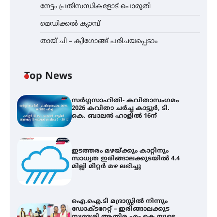
നേട്ടം പ്രതിസന്ധികളോട് പൊരുതി
മെഡിക്കൽ ക്യാമ്പ്
തായ് ചി – ക്വിഗോങ്ങ് പരിചയപ്പെടാം
Top News
സർഗ്ഗസാഹിതി- കവിതാസംഗമം
2026 കവിതാ ചർച്ച കാട്ടൂർ, ടി.
കെ. ബാലൻ ഹാളിൽ 16ന്
ഇടത്തരം മഴയ്ക്കും കാറ്റിനും
സാധ്യത ഇരിങ്ങാലക്കുടയിൽ 4.4
മില്ലി മീറ്റർ മഴ ലഭിച്ചു
ഐ.ഐ.ടി മദ്രാസ്സിൽ നിന്നും
ഡോക്ടറേറ്റ് – ഇരിങ്ങാലക്കുട
സ്വദേശി ആതിര എം കെ യുടെ