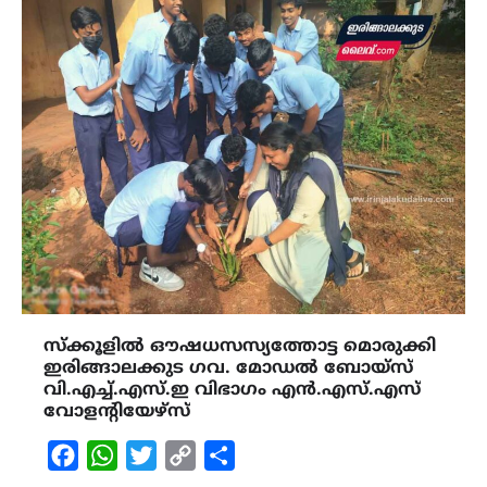
സ്ക്കൂളിൽ ഔഷധസസ്യത്തോട്ട മൊരുക്കി
ഇരിങ്ങാലക്കുട ഗവ. മോഡൽ ബോയ്സ്
വി.എച്ച്.എസ്.ഇ വിഭാഗം എൻ.എസ്.എസ്
വോളന്റിയേഴ്സ്
Facebook
WhatsApp
Twitter
Copy
Share
Link