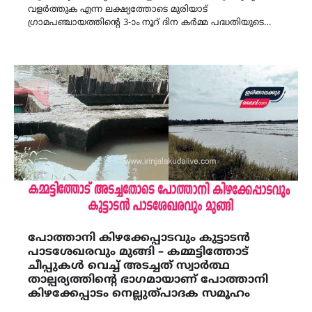
വളർത്തുക എന്ന ലക്ഷ്യത്തോടെ മുരിയാട്
ഗ്രാമപഞ്ചായത്തിൻ്റെ 3-ാം നൂറ് ദിന കർമ്മ പദ്ധതിയുടെ…
പോത്താനി കിഴക്കേപ്പാടവും കുട്ടാടൻ
പാടശേഖരവും മുങ്ങി – കമ്മട്ടിത്തോട്
ചീപ്പുകൾ വെച്ച് അടച്ചത് സ്വാർത്ഥ
താല്പര്യത്തിന്റെ ഭാഗമായാണ് പോത്താനി
കിഴക്കേപ്പാടം നെല്ലുത്‌പാദക സമൂഹം