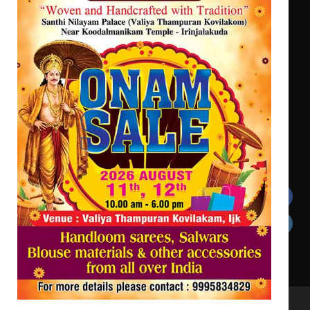
ഓഫ് ഹിന്ദ് റജബ് ” ഇരിങ്ങാലക്കുട
ഫിലിം സൊസൈറ്റി ആഗസ്റ്റ് 7
വെള്ളിയാഴ്ച സ്‌ക്രീൻ ചെയ്യുന്നു
സെന്റ് ജോസഫ്സ് കോളജ്
കോമേഴ്‌സ് അസോസിയേഷന്
തുടക്കമായി
Get In Touch
Twitter
Facebook
LinkedIn
Instagram
YouTube
All Rights Reserved to irinjalakudalive.com Powered