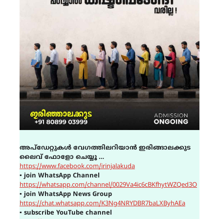
അപ്ഡേറ്റുകൾ വേഗത്തിലറിയാൻ ഇരിങ്ങാലക്കുട
ലൈവ് ഫോളോ ചെയ്യൂ …
https://www.facebook.com/irinjalakuda
▪
join WhatsApp Channel
https://whatsapp.com/channel/0029Va4ic6cBKfhytWZQed3O
▪
join WhatsApp News Group
https://chat.whatsapp.com/K3Ng4NRYDBR7baLXByhAEa
▪
subscribe YouTube channel