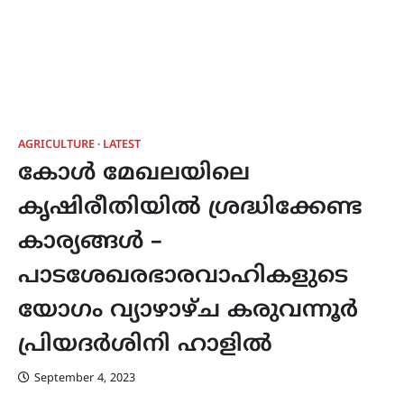
AGRICULTURE
LATEST
കോൾ മേഖലയിലെ
കൃഷിരീതിയിൽ ശ്രദ്ധിക്കേണ്ട
കാര്യങ്ങൾ –
പാടശേഖരഭാരവാഹികളുടെ
യോഗം വ്യാഴാഴ്ച കരുവന്നൂർ
പ്രിയദർശിനി ഹാളിൽ
September 4, 2023