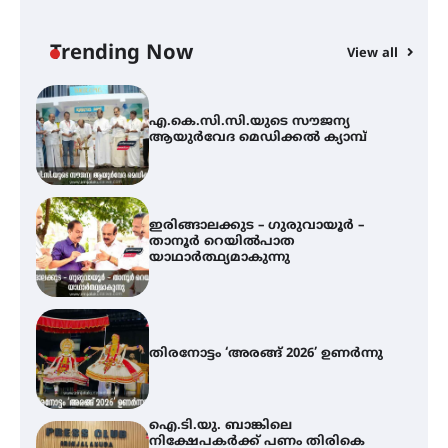
എ.കെ.സി.സി.യുടെ സൗജന്യ
ആയുർവേദ മെഡിക്കൽ ക്യാമ്പ്
Trending Now
View all
ഇരിങ്ങാലക്കുട – ഗുരുവായൂർ –
താനൂർ റെയിൽപാത
യാഥാർത്ഥ്യമാകുന്നു
തിരനോട്ടം ‘അരങ്ങ് 2026’ ഉണർന്നു
ഐ.ടി.യു. ബാങ്കിലെ
നിക്ഷേപകർക്ക് പണം തിരികെ
ലഭ്യമാക്കാൻ കേന്ദ്ര-കേരള
സർക്കാരുകൾ അടിയന്തരമായി
ഇടപെടണമെന്ന് ഐ.ടി.യു. ബാങ്ക്
നിക്ഷേപക സംരക്ഷണ സമിതി