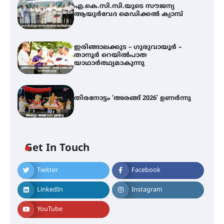
എ.കെ.സി.സി.യുടെ സൗജന്യ
ആയുർവേദ മെഡിക്കൽ ക്യാമ്പ്
ഇരിങ്ങാലക്കുട – ഗുരുവായൂർ –
താനൂർ റെയിൽപാത
യാഥാർത്ഥ്യമാകുന്നു
തിരനോട്ടം ‘അരങ്ങ് 2026’ ഉണർന്നു
എ.കെ.സി.സി.യുടെ സൗജന്യ
ആയുർവേദ മെഡിക്കൽ ക്യാമ്പ്
Get In Touch
ഇരിങ്ങാലക്കുട – ഗുരുവായൂർ –
Twitter
Facebook
താനൂർ റെയിൽപാത
യാഥാർത്ഥ്യമാകുന്നു
LinkedIn
Instagram
YouTube