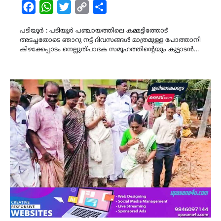
Facebook
WhatsApp
Twitter
Copy
Share
Link
പടിയൂർ : പടിയൂർ പഞ്ചായത്തിലെ കമ്മട്ടിത്തോട്
അടച്ചതോടെ ഞാറു നട്ട് ദിവസങ്ങൾ മാത്രമുള്ള പോത്താനി
കിഴക്കേപ്പാടം നെല്ലുത്‌പാദക സമൂഹത്തിന്റെയും കുട്ടാടൻ…