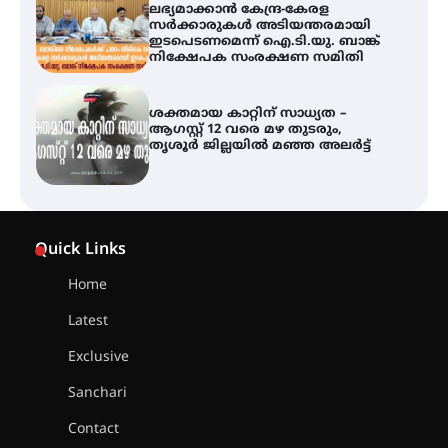
ശക്തമായ കാറ്റിന് സാധ്യത –
ആഗസ്റ്റ് 12 വരെ മഴ തുടരും,
തൃശൂർ ജില്ലയിൽ മഞ്ഞ അലർട്ട്
അരങ്ങ് 2026-ന്
സാംസ്കാരികപ്പൊലിമയോടെ
സമാപനം
എ.കെ.സി.സി.യുടെ സൗജന്യ
Quick Links
ആയുർവേദ മെഡിക്കൽ ക്യാമ്പ്
Home
Latest
ഇരിങ്ങാലക്കുട – ഗുരുവായൂർ –
താനൂർ റെയിൽപാത
Exclusive
യാഥാർത്ഥ്യമാകുന്നു
Sanchari
Contact