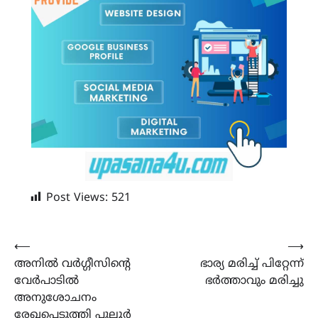
Post Views:
521
Post
⟵
⟶
അനിൽ വർഗ്ഗീസിന്‍റെ
ഭാര്യ മരിച്ച് പിറ്റേന്ന്
navigation
വേർപാടിൽ
ഭർത്താവും മരിച്ചു
അനുശോചനം
രേഖപ്പെടുത്തി പുല്ലൂർ