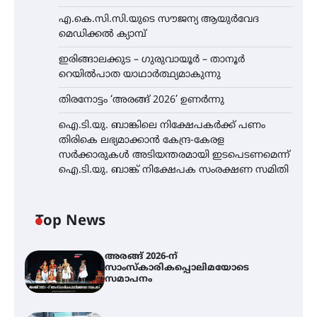
എ.കെ.സി.സി.യുടെ സൗജന്യ ആയുർവേദ
മെഡിക്കൽ ക്യാമ്പ്
ഇരിങ്ങാലക്കുട – ഗുരുവായൂർ – താനൂർ
റെയിൽപാത യാഥാർത്ഥ്യമാകുന്നു
തിരനോട്ടം ‘അരങ്ങ് 2026’ ഉണർന്നു
ഐ.ടി.യു. ബാങ്കിലെ നിക്ഷേപകർക്ക് പണം
തിരികെ ലഭ്യമാക്കാൻ കേന്ദ്ര-കേരള
സർക്കാരുകൾ അടിയന്തരമായി ഇടപെടണമെന്ന്
ഐ.ടി.യു. ബാങ്ക് നിക്ഷേപക സംരക്ഷണ സമിതി
Top News
അരങ്ങ് 2026-ന്
സാംസ്കാരികപ്പൊലിമയോടെ
സമാപനം