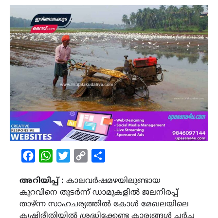
Facebook
WhatsApp
Twitter
Copy
Share
Link
അറിയിപ്പ് :
കാലവർഷമഴയിലുണ്ടായ
കുറവിനെ തുടർന്ന് ഡാമുകളിൽ ജലനിരപ്പ്
താഴ്ന്ന സാഹചര്യത്തിൽ കോൾ മേഖലയിലെ
കൃഷിരീതിയിൽ ശ്രദ്ധിക്കേണ്ട കാര്യങ്ങൾ ചർച്ച