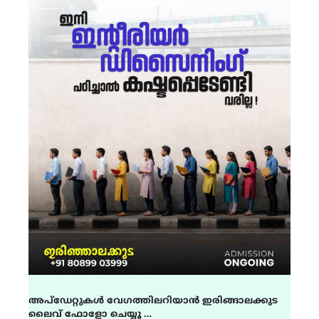
അപ്ഡേറ്റുകൾ വേഗത്തിലറിയാൻ ഇരിങ്ങാലക്കുട
ലൈവ് ഫോളോ ചെയ്യൂ …