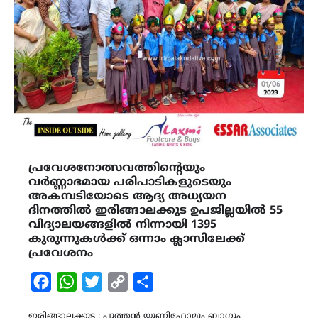
പ്രവേശനോത്സവത്തിന്‍റെയും
വർണ്ണാഭമായ പരിപാടികളുടെയും
അകമ്പടിയോടെ ആദ്യ അധ്യയന
ദിനത്തിൽ ഇരിങ്ങാലക്കുട ഉപജില്ലയിൽ 55
വിദ്യാലയങ്ങളിൽ നിന്നായി 1395
കുരുന്നുകൾക്ക് ഒന്നാം ക്ലാസിലേക്ക്
പ്രവേശനം
Facebook
WhatsApp
Twitter
Copy
Share
Link
ഇരിങ്ങാലക്കുട : പുത്തൻ യൂണിഫോമും ബാഗും