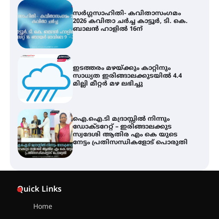
ഇടത്തരം മഴയ്ക്കും കാറ്റിനും
സാധ്യത ഇരിങ്ങാലക്കുടയിൽ 4.4
മില്ലി മീറ്റർ മഴ ലഭിച്ചു
ഐ.ഐ.ടി മദ്രാസ്സിൽ നിന്നും
ഡോക്ടറേറ്റ് – ഇരിങ്ങാലക്കുട
സ്വദേശി ആതിര എം കെ യുടെ
നേട്ടം പ്രതിസന്ധികളോട് പൊരുതി
ട്യുണീഷ്യൻ ചിത്രം ” ദി വോയിസ്
ഓഫ് ഹിന്ദ് റജബ് ” ഇരിങ്ങാലക്കുട
ഫിലിം സൊസൈറ്റി ആഗസ്റ്റ് 7
വെള്ളിയാഴ്ച സ്‌ക്രീൻ ചെയ്യുന്നു
സെന്റ് ജോസഫ്സ് കോളജ്
കോമേഴ്‌സ് അസോസിയേഷന്
Quick Links
തുടക്കമായി
Home