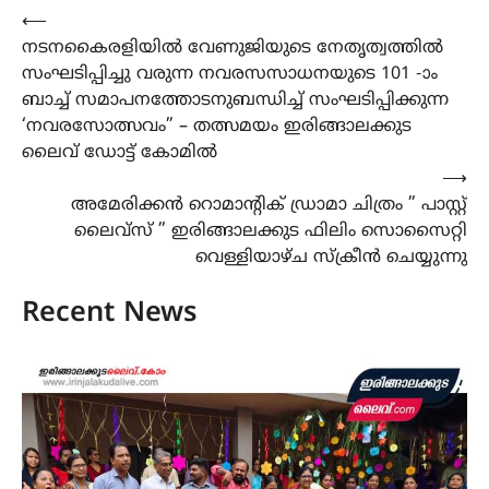
Post
⟵
നടനകൈരളിയില്‍ വേണുജിയുടെ നേതൃത്വത്തില്‍
navigation
സംഘടിപ്പിച്ചു വരുന്ന നവരസസാധനയുടെ 101 -ാം
ബാച്ച് സമാപനത്തോടനുബന്ധിച്ച് സംഘടിപ്പിക്കുന്ന
‘നവരസോത്സവം” – തത്സമയം ഇരിങ്ങാലക്കുട
ലൈവ് ഡോട്ട് കോമിൽ
⟶
അമേരിക്കൻ റൊമാന്റിക് ഡ്രാമാ ചിത്രം ” പാസ്റ്റ്
ലൈവ്സ് ” ഇരിങ്ങാലക്കുട ഫിലിം സൊസൈറ്റി
വെള്ളിയാഴ്ച സ്ക്രീൻ ചെയ്യുന്നു
Recent News