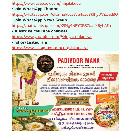
https://www.facebook.com/irinjalakuda
▪
join WhatsApp Channel
https://whatsapp.com/channel/0029Va4ic6cBKfhytWZQed3O
▪
join WhatsApp News Group
https://chat.whatsapp.com/K3Ng4NRYDBR7baLXByhAEa
▪
subscribe YouTube channel
https://www.youtube.com/@irinjalakudanews
▪
follow Instagram
https://www.instagram.com/irinjalakudalive