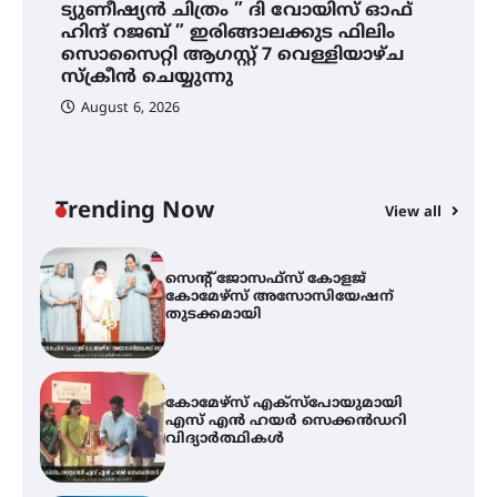
ട്യുണീഷ്യൻ ചിത്രം ” ദി വോയിസ് ഓഫ്
ട്യുണീഷ്യൻ ചിത്രം ” ദി വോയിസ്
ഹിന്ദ് റജബ് ” ഇരിങ്ങാലക്കുട ഫിലിം
ഓഫ് ഹിന്ദ് റജബ് ” ഇരിങ്ങാലക്കുട
സൊസൈറ്റി ആഗസ്റ്റ് 7 വെള്ളിയാഴ്ച
ഫിലിം സൊസൈറ്റി ആഗസ്റ്റ് 7
വെള്ളിയാഴ്ച സ്‌ക്രീൻ ചെയ്യുന്നു
സ്‌ക്രീൻ ചെയ്യുന്നു
August 6, 2026
സെന്റ് ജോസഫ്സ് കോളജ്
കോമേഴ്‌സ് അസോസിയേഷന്
തുടക്കമായി
Trending Now
View all
കോമേഴ്സ് എക്സ്പോയുമായി
എസ് എൻ ഹയർ സെക്കൻഡറി
വിദ്യാർത്ഥികൾ
സർഗ്ഗസാഹിതി- കവിതാസംഗമം
2026 കവിതാ ചർച്ച കാട്ടൂർ, ടി. കെ.
ബാലൻ ഹാളിൽ 16ന്