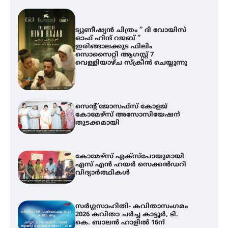
ട്യുണീഷ്യൻ ചിത്രം ” ദി വോയിസ്
ഓഫ് ഹിന്ദ് റജബ് ”
ഇരിങ്ങാലക്കുട ഫിലിം
സൊസൈറ്റി ആഗസ്റ്റ് 7
വെള്ളിയാഴ്ച സ്‌ക്രീൻ ചെയ്യുന്നു
സെന്റ് ജോസഫ്സ് കോളജ്
കോമേഴ്‌സ് അസോസിയേഷന്
തുടക്കമായി
കോമേഴ്സ് എക്സ്പോയുമായി
എസ് എൻ ഹയർ സെക്കൻഡറി
വിദ്യാർത്ഥികൾ
സർഗ്ഗസാഹിതി- കവിതാസംഗമം
2026 കവിതാ ചർച്ച കാട്ടൂർ, ടി.
കെ. ബാലൻ ഹാളിൽ 16ന്