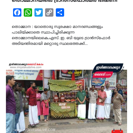
തൊമ്മാനയിലെ ട്രാൻസ്ഫോർമർ ഭീഷണി
Facebook
WhatsApp
Twitter
Copy
Share
Link
തൊമ്മാന : യാതൊരു സുരക്ഷാ മാനദണ്ഡങ്ങളും
പാലിയ്ക്കാതെ സ്ഥാപിച്ചിരിക്കുന്ന
തൊമ്മാനയിലെകെ.എസ്. ഇ. ബി യുടെ ട്രാൻസ്ഫോർ
അടിയന്തിരമായി മറ്റൊരു സ്ഥലത്തേക്ക്…