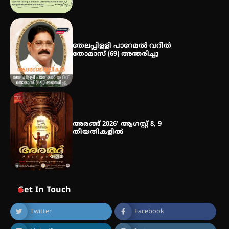
തേലപ്പിളളി പാറേമൽ വറീത്
തോമാസ് (69) അന്തരിച്ചു
അരങ്ങ് 2026′ ആഗസ്റ്റ് 8, 9
തീയതികളിൽ
Get In Touch
Twitter
Facebook