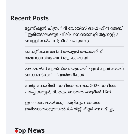
Recent Posts
ട്യുണീഷ്യൻ ചിത്രം ” ദി വോയിസ് ഓഫ് ഹിന്ദ് റജബ്
” ഇരിങ്ങാലക്കുട ഫിലിം സൊസൈറ്റി ആഗസ്റ്റ് 7
വെള്ളിയാഴ്ച സ്‌ക്രീൻ ചെയ്യുന്നു
സെന്റ് ജോസഫ്സ് കോളജ് കോമേഴ്‌സ്
അസോസിയേഷന് തുടക്കമായി
കോമേഴ്സ് എക്സ്പോയുമായി എസ് എൻ ഹയർ
സെക്കൻഡറി വിദ്യാർത്ഥികൾ
സർഗ്ഗസാഹിതി- കവിതാസംഗമം 2026 കവിതാ
ചർച്ച കാട്ടൂർ, ടി. കെ. ബാലൻ ഹാളിൽ 16ന്
ഇടത്തരം മഴയ്ക്കും കാറ്റിനും സാധ്യത
ഇരിങ്ങാലക്കുടയിൽ 4.4 മില്ലി മീറ്റർ മഴ ലഭിച്ചു
Top News