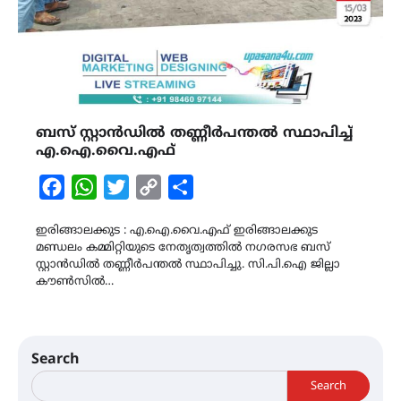
ബസ് സ്റ്റാൻഡിൽ തണ്ണീർപന്തൽ സ്ഥാപിച്ച്‌
എ.ഐ.വൈ.എഫ്
Facebook
WhatsApp
Twitter
Copy
Share
Link
ഇരിങ്ങാലക്കുട : എ.ഐ.വൈ.എഫ് ഇരിങ്ങാലക്കുട
മണ്ഡലം കമ്മിറ്റിയുടെ നേതൃത്വത്തിൽ നഗരസഭ ബസ്
സ്റ്റാൻഡിൽ തണ്ണീർപന്തൽ സ്ഥാപിച്ചു. സി.പി.ഐ ജില്ലാ
കൗൺസിൽ…
Search
Search