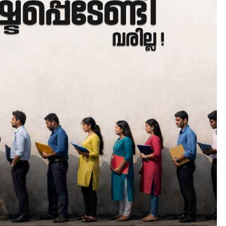
AWARD
EXCLUSIVE
LATEST
ഐ.ഐ.ടി മദ്രാസ്സിൽ നിന്നു
ഡോക്ടറേറ്റ് – ഇരിങ്ങാലക്കു
സ്വദേശി ആതിര എം കെ
യുടെ നേട്ടം പ്രതിസന്ധികളോ
പൊരുതി
August 5, 2026