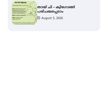
കോമേഴ്സ്
എക്സ്പോയുമായി എസ്
എൻ ഹയർ സെക്കൻഡറി
വിദ്യാർത്ഥികൾ
August 6, 2026
സർഗ്ഗസാഹിതി-
കവിതാസംഗമം 2026 കവിതാ
ചർച്ച കാട്ടൂർ, ടി. കെ. ബാലൻ
ഹാളിൽ 16ന്
August 6, 2026
ഇടത്തരം മഴയ്ക്കും കാറ്റിനും
സാധ്യത ഇരിങ്ങാലക്കുടയിൽ
4.4 മില്ലി മീറ്റർ മഴ ലഭിച്ചു
August 6, 2026
ഐ.ഐ.ടി മദ്രാസ്സിൽ നിന്നും
ഡോക്ടറേറ്റ് – ഇരിങ്ങാലക്കുട
സ്വദേശി ആതിര എം കെ
യുടെ നേട്ടം പ്രതിസന്ധികളോട്
പൊരുതി
August 5, 2026