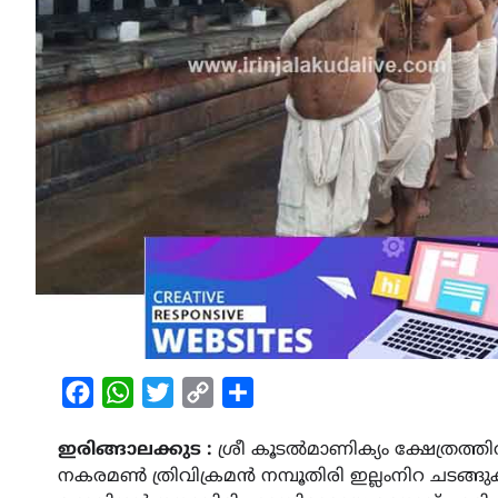
Facebook
WhatsApp
Twitter
Copy
Share
Link
ഇരിങ്ങാലക്കുട :
ശ്രീ കൂടൽമാണിക്യം ക്ഷേത്രത്
നകരമണ്‍ ത്രിവിക്രമൻ നമ്പൂതിരി ഇല്ലംനിറ ചടങ്ങ