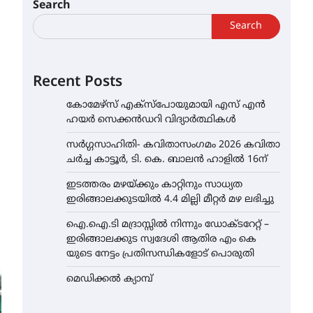
Search
Search
Recent Posts
കോമേഴ്സ് എക്സ്പോയുമായി എസ് എൻ
ഹയർ സെക്കൻഡറി വിദ്യാർത്ഥികൾ
സർഗ്ഗസാഹിതി- കവിതാസംഗമം 2026 കവിതാ
ചർച്ച കാട്ടൂർ, ടി. കെ. ബാലൻ ഹാളിൽ 16ന്
ഇടത്തരം മഴയ്ക്കും കാറ്റിനും സാധ്യത
ഇരിങ്ങാലക്കുടയിൽ 4.4 മില്ലി മീറ്റർ മഴ ലഭിച്ചു
ഐ.ഐ.ടി മദ്രാസ്സിൽ നിന്നും ഡോക്ടറേറ്റ് –
ഇരിങ്ങാലക്കുട സ്വദേശി ആതിര എം കെ
യുടെ നേട്ടം പ്രതിസന്ധികളോട് പൊരുതി
മെഡിക്കൽ ക്യാമ്പ്