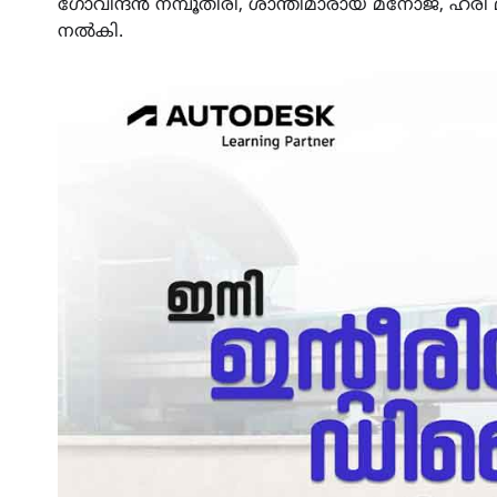
ഗോവിന്ദൻ നമ്പൂതിരി, ശാന്തിമാരായ മനോജ്, ഹരി മ
നൽകി.