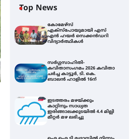
Top News
കോമേഴ്സ്
എക്സ്പോയുമായി എസ്
എൻ ഹയർ സെക്കൻഡറി
വിദ്യാർത്ഥികൾ
സർഗ്ഗസാഹിതി-
കവിതാസംഗമം 2026 കവിതാ
ചർച്ച കാട്ടൂർ, ടി. കെ.
ബാലൻ ഹാളിൽ 16ന്
ഇടത്തരം മഴയ്ക്കും
കാറ്റിനും സാധ്യത
ഇരിങ്ങാലക്കുടയിൽ 4.4 മില്ലി
മീറ്റർ മഴ ലഭിച്ചു
ഐ.ഐ.ടി മദ്രാസ്സിൽ നിന്നും