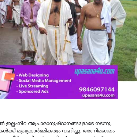
തിൽ ഇല്ലംനിറ ആചാരാനുഷ്ഠാനങ്ങളോടെ നടന്നു.
ുകൾക്ക് മുഖ്യകാർമ്മികത്വം വഹിച്ചു. അണിമംഗലം