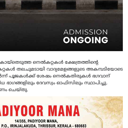
 കൊയ്തെടുത്ത നെൽകറ്റകൾ ക്ഷേത്രത്തിന്‍റെ
ൽകറ്റകൾ തലചുമടായി വാദ്യമേളങ്ങളുടെ അകമ്പടിയോടെ
 തുടർന്ന് പൂജകൾക്ക് ശേഷം നെൽകതിരുകൾ ഭഗവാന്
ിവിധ ഭാഗങ്ങളിലും ദേവസ്വം ഓഫിസിലും സ്ഥാപിച്ചു.
ണം ചെയ്തു.