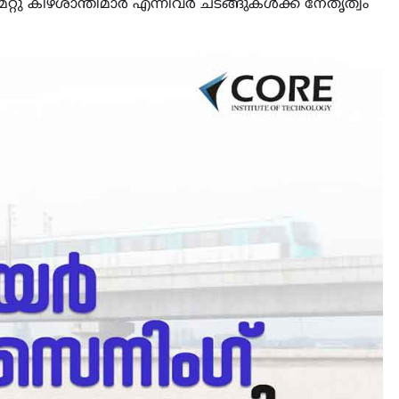
റ്റു കീഴ്ശാന്തിമാർ എന്നിവർ ചടങ്ങുകൾക്ക് നേതൃത്വം