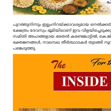
പുറത്തുനിന്നും ഇല്ലംനിറയ്ക്കാവശ്യമായ നെൽക്ക
ക്ഷേത്രം ദേവസ്വം ഭൂമിയിലാണ് ഇവ വിളയിച്ചെടുക
സമിതി അംഗങ്ങളായ ഭരതൻ കണ്ടേങ്കാട്ടിൽ, കെ.
ഭക്തജനങ്ങൾ, നാലമ്പല തീർത്ഥാടകർ തുടങ്ങി ന
പങ്കെടുത്തു.