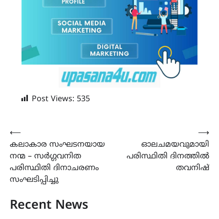
Post Views:
535
Post
⟵
⟶
കലാകാര സംഘടനയായ
ഓലചമയവുമായി
navigation
നന്മ – സർഗ്ഗവനിത
പരിസ്ഥിതി ദിനത്തിൽ
പരിസ്ഥിതി ദിനാചരണം
തവനിഷ്
സംഘടിപ്പിച്ചു
Recent News