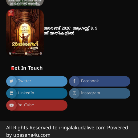
അരങ്ങ് 2026′ ആഗസ്റ്റ് 8, 9
തീയതികളിൽ
Get In Touch
Twitter
Facebook
LinkedIn
Instagram
YouTube
All Rights Reserved to irinjalakudalive.com Powered
by upasana4u.com