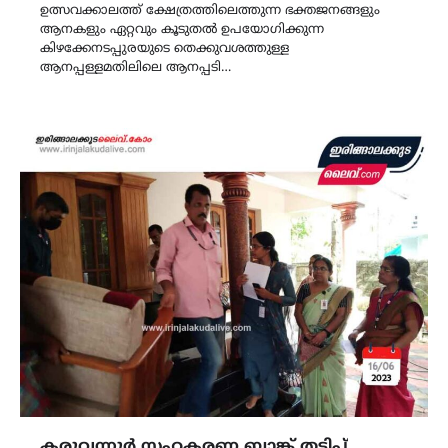
ഉത്സവക്കാലത്ത് ക്ഷേത്രത്തിലെത്തുന്ന ഭക്തജനങ്ങളും
ആനകളും ഏറ്റവും കൂടുതൽ ഉപയോഗിക്കുന്ന
കിഴക്കേനടപ്പുരയുടെ തെക്കുവശത്തുള്ള
ആനപ്പള്ളമതിലിലെ ആനപ്പടി…
കരുവന്നൂർ സഹകരണ ബാങ്ക് തട്ടിപ്പ്