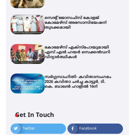
സെന്റ് ജോസഫ്സ് കോളജ്
കോമേഴ്‌സ് അസോസിയേഷന്
തുടക്കമായി
കോമേഴ്സ് എക്സ്പോയുമായി
എസ് എൻ ഹയർ സെക്കൻഡറി
വിദ്യാർത്ഥികൾ
സർഗ്ഗസാഹിതി- കവിതാസംഗമം
2026 കവിതാ ചർച്ച കാട്ടൂർ, ടി.
കെ. ബാലൻ ഹാളിൽ 16ന്
Get In Touch
Twitter
Facebook