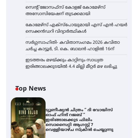
സെന്റ് ജോസഫ്സ് കോളജ് കോമേഴ്‌സ്
അസോസിയേഷന് തുടക്കമായി
കോമേഴ്സ് എക്സ്പോയുമായി എസ് എൻ ഹയർ
സെക്കൻഡറി വിദ്യാർത്ഥികൾ
സർഗ്ഗസാഹിതി- കവിതാസംഗമം 2026 കവിതാ
ചർച്ച കാട്ടൂർ, ടി. കെ. ബാലൻ ഹാളിൽ 16ന്
ഇടത്തരം മഴയ്ക്കും കാറ്റിനും സാധ്യത
ഇരിങ്ങാലക്കുടയിൽ 4.4 മില്ലി മീറ്റർ മഴ ലഭിച്ചു
Top News
ട്യുണീഷ്യൻ ചിത്രം ” ദി വോയിസ്
ഓഫ് ഹിന്ദ് റജബ് ”
ഇരിങ്ങാലക്കുട ഫിലിം
സൊസൈറ്റി ആഗസ്റ്റ് 7
വെള്ളിയാഴ്ച സ്‌ക്രീൻ ചെയ്യുന്നു