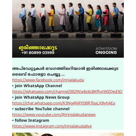
അപ്ഡേറ്റുകൾ വേഗത്തിലറിയാൻ ഇരിങ്ങാലക്കുട
ലൈവ് ഫോളോ ചെയ്യൂ …
https://www.facebook.com/irinjalakuda
▪
join WhatsApp Channel
https://whatsapp.com/channel/0029Va4ic6cBKfhytWZQed3O
▪
join WhatsApp News Group
https://chat.whatsapp.com/K3Ng4NRYDBR7baLXByhAEa
▪
subscribe YouTube channel
https://www.youtube.com/@irinjalakudanews
▪
follow Instagram
https://www.instagram.com/irinjalakudalive