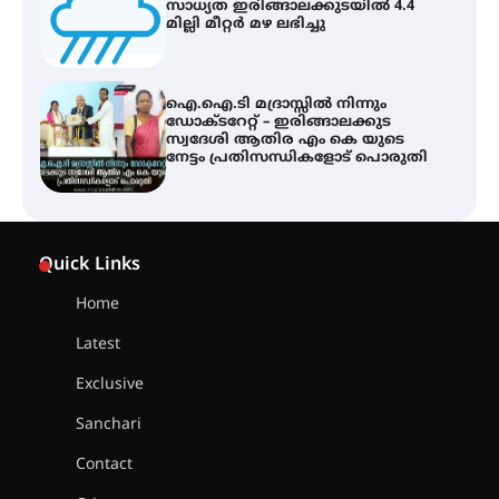
സ്വദേശി ആതിര എം കെ യുടെ
നേട്ടം പ്രതിസന്ധികളോട് പൊരുതി
ട്യുണീഷ്യൻ ചിത്രം ” ദി വോയിസ്
ഓഫ് ഹിന്ദ് റജബ് ” ഇരിങ്ങാലക്കുട
ഫിലിം സൊസൈറ്റി ആഗസ്റ്റ് 7
വെള്ളിയാഴ്ച സ്‌ക്രീൻ ചെയ്യുന്നു
സെന്റ് ജോസഫ്സ് കോളജ്
കോമേഴ്‌സ് അസോസിയേഷന്
Quick Links
തുടക്കമായി
Home
Latest
കോമേഴ്സ് എക്സ്പോയുമായി
എസ് എൻ ഹയർ സെക്കൻഡറി
Exclusive
വിദ്യാർത്ഥികൾ
Sanchari
Contact
സർഗ്ഗസാഹിതി- കവിതാസംഗമം