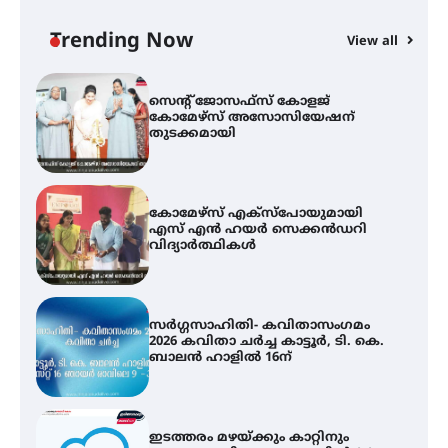
കോമേഴ്‌സ് അസോസിയേഷന്
തുടക്കമായി
Trending Now
View all
കോമേഴ്സ് എക്സ്പോയുമായി
എസ് എൻ ഹയർ സെക്കൻഡറി
വിദ്യാർത്ഥികൾ
സർഗ്ഗസാഹിതി- കവിതാസംഗമം
2026 കവിതാ ചർച്ച കാട്ടൂർ, ടി. കെ.
ബാലൻ ഹാളിൽ 16ന്
ഇടത്തരം മഴയ്ക്കും കാറ്റിനും
സാധ്യത ഇരിങ്ങാലക്കുടയിൽ 4.4
മില്ലി മീറ്റർ മഴ ലഭിച്ചു
ഐ.ഐ.ടി മദ്രാസ്സിൽ നിന്നും
ഡോക്ടറേറ്റ് – ഇരിങ്ങാലക്കുട