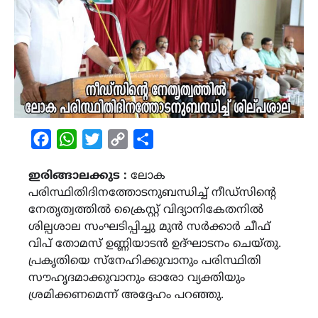
Facebook
WhatsApp
Twitter
Copy
Share
Link
ഇരിങ്ങാലക്കുട :
ലോക
പരിസ്ഥിതിദിനത്തോടനുബന്ധിച്ച് നീഡ്സിന്റെ
നേതൃത്വത്തിൽ ക്രൈസ്റ്റ് വിദ്യാനികേതനിൽ
ശില്പശാല സംഘടിപ്പിച്ചു മുൻ സർക്കാർ ചീഫ്
വിപ് തോമസ് ഉണ്ണിയാടൻ ഉദ്‌ഘാടനം ചെയ്തു.
പ്രകൃതിയെ സ്നേഹിക്കുവാനും പരിസ്ഥിതി
സൗഹൃദമാക്കുവാനും ഓരോ വ്യക്തിയും
ശ്രമിക്കണമെന്ന് അദ്ദേഹം പറഞ്ഞു.