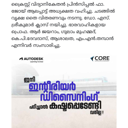
ക്രൈസ്റ്റ് വിദ്യാനികേതൻ പ്രിൻസിപ്പൽ ഫാ.
ജോയ് ആലപ്പാട്ട് അധ്യക്ഷത വഹിച്ചു. ചടങ്ങിൽ
വൃക്ഷ തൈ വിതരണവും നടന്നു. ഡോ. എസ്.
ശ്രീകുമാർ ക്ലാസ് നയിച്ചു. ഭാരവാഹികളായ
പ്രൊഫ. ആർ ജയറാം, ഗുലാം മുഹമ്മദ്,
കെ.പി.ദേവദാസ്, ആശാലത, എം.എൻ.തമ്പാൻ
എന്നിവർ സംസാരിച്ചു.