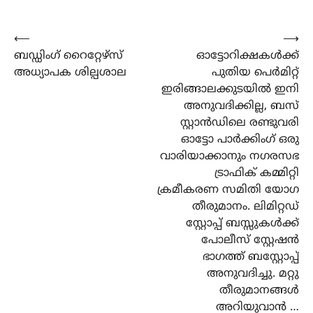
Post
⟵
⟶
ബഡ്ഡിംഗ് റൈറ്റേഴ്സ്
ഓട്ടോറിക്ഷകൾക്ക്
navigation
അധ്യാപക ശില്പശാല
പുതിയ പെർമിറ്റ്
ഇരിങ്ങാലക്കുടയിൽ ഇനി
അനുവദിക്കില്ല, ബസ്
സ്റ്റാൻഡിലെ രണ്ടുവരി
ഓട്ടോ പാർക്കിംഗ് ഒരു
വാരിയാക്കാനും നഗരസഭ
ട്രാഫിക് കമ്മിറ്റി
ക്രമീകരണ സമിതി യോഗ
തീരുമാനം. ലിമിറ്റഡ്
സ്റ്റോപ്പ് ബസ്സുകൾക്ക്
പോലീസ് സ്റ്റേഷൻ
ഭാഗത്ത് ബസ്റ്റോപ്പ്
അനുവദിച്ചു. മറ്റു
തീരുമാനങ്ങൾ
അറിയുവാൻ …