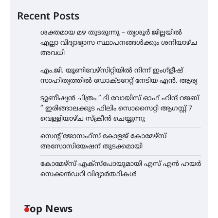
Recent Posts
ശക്തമായ മഴ തുടരുന്നു – തൃശൂർ ജില്ലയിൽ
എല്ലാ വിദ്യാഭ്യാസ സ്ഥാപനങ്ങൾക്കും ശനിയാഴ്ച
അവധി
എം.ജി. യൂണിവേഴ്‌സിറ്റിയിൽ നിന്ന് ഇംഗ്ളീഷ്
സാഹിത്യത്തിൽ ഡോക്ടറേറ്റ് നേടിയ എൻ. ആര്യ
ട്യുണീഷ്യൻ ചിത്രം ” ദി വോയിസ് ഓഫ് ഹിന്ദ് റജബ്
” ഇരിങ്ങാലക്കുട ഫിലിം സൊസൈറ്റി ആഗസ്റ്റ് 7
വെള്ളിയാഴ്ച സ്‌ക്രീൻ ചെയ്യുന്നു
സെന്റ് ജോസഫ്സ് കോളജ് കോമേഴ്‌സ്
അസോസിയേഷന് തുടക്കമായി
കോമേഴ്സ് എക്സ്പോയുമായി എസ് എൻ ഹയർ
സെക്കൻഡറി വിദ്യാർത്ഥികൾ
Top News