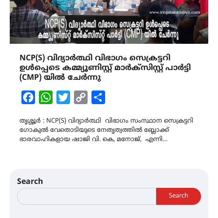
NCP(S) വിദ്യാർത്ഥി വിഭാഗം സെക്രട്ടറി
ഉൾപ്പെടെ കമ്മ്യൂണിസ്റ്റ് മാർക്സിസ്റ്റ് പാർട്ടി
(CMP) യിൽ ചേർന്നു
Facebook
WhatsApp
Twitter
Copy
Share
Link
തൃശ്ശൂർ : NCP(S) വിദ്യാർത്ഥി വിഭാഗം സംസ്ഥാന സെക്രട്ടറി
ഗോകുൽ വേതൊടിയുടെ നേതൃത്വത്തിൽ ബ്ലോക്ക്‌
ഭാരവാഹികളായ ഷാജി വി. കെ, മനോജ്, എന്നി…
Search
Search