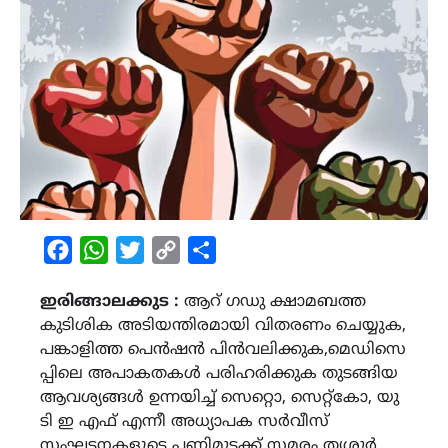
Facebook
WhatsApp
Twitter
Copy
Share
Link
ഇരിങ്ങാലക്കുട :
ആറ് ഗഡു ക്ഷാമബത്ത
കുടിശിക അടിയന്തിരമായി വിതരണം ചെയ്യുക,
പങ്കാളിത്ത പെൻഷൻ പിൻവലിക്കുക,മെഡിസെ
പ്പിലെ അപാകതകൾ പരിഹരിക്കുക തുടങ്ങിയ
ആവശ്യങ്ങൾ ഉന്നയിച്ച് സെറ്റൊ, സെറ്റ്കോ, യു
ടി ഇ എഫ് എന്നീ അധ്യാപക സർവീസ്
സംഘടനകളുടെ പണിമുടക്ക് സമരം തൃശൂർ