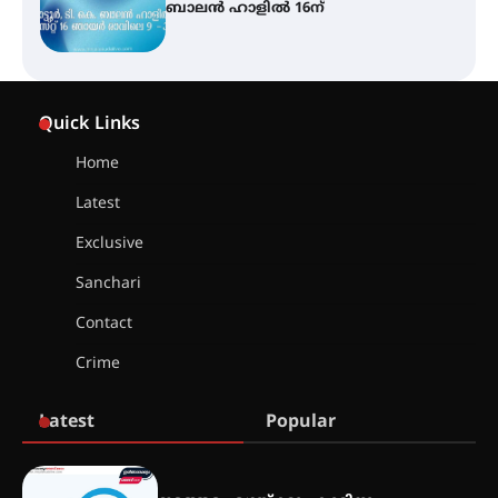
അവധി
എം.ജി. യൂണിവേഴ്‌സിറ്റിയിൽ നിന്ന്
ഇംഗ്ളീഷ് സാഹിത്യത്തിൽ
Quick Links
ഡോക്ടറേറ്റ് നേടിയ എൻ. ആര്യ
Home
Latest
ട്യുണീഷ്യൻ ചിത്രം ” ദി വോയിസ്
ഓഫ് ഹിന്ദ് റജബ് ” ഇരിങ്ങാലക്കുട
Exclusive
ഫിലിം സൊസൈറ്റി ആഗസ്റ്റ് 7
വെള്ളിയാഴ്ച സ്‌ക്രീൻ ചെയ്യുന്നു
Sanchari
Contact
സെന്റ് ജോസഫ്സ് കോളജ്
Crime
കോമേഴ്‌സ് അസോസിയേഷന്
തുടക്കമായി
Latest
Popular
കോമേഴ്സ് എക്സ്പോയുമായി
എസ് എൻ ഹയർ സെക്കൻഡറി