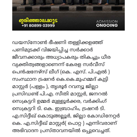
ഡയസ്നോൺ ഭീഷണി തള്ളിക്കളഞ്ഞ്
പണിമുടക്ക്‌ വിജയിപ്പിച്ച സർക്കാർ
ജീവനക്കാരും അധ്യാപകരും തികച്ചും ധീര
വ്യക്തിത്വങ്ങളാണെന്ന് കേരള സർവീസ്
പെൻഷനേഴ്സ് ലീഗ് (കെ. എസ്. പി.എൽ )
സംസ്ഥാന ട്രഷറർ കെ.കെ.മുഹമ്മദ് കുട്ടി
മാസ്റ്റർ (പള്ളം ), തൃശൂർ റവന്യൂ ജില്ലാ
പ്രസിഡണ്ട് പി.എ. സീതി മാസ്റ്റർ, ജനറൽ
സെക്രട്ടറി ഉമ്മർ മുള്ളൂർക്കര, വർക്കിംഗ്
സെക്രട്ടറി ടി. കെ. ഇബ്രാഹിം, ട്രഷറർ ടി.
എ.സിദ്ദീഖ് കൊടുങ്ങല്ലൂർ, ജില്ലാ കോഡിനേറ്റർ
കെ. എ.സിദ്ദീഖ് മാസ്റ്റർ( പൊറ്റ ) എന്നിവരാണ്
അഭിവാദന പ്രസ്താവനയിൽ ഒപ്പുവെച്ചത്.