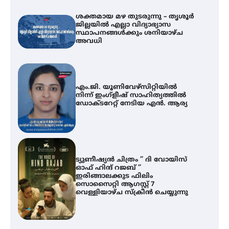
ശക്തമായ മഴ തുടരുന്നു – തൃശൂർ
ജില്ലയിൽ എല്ലാ വിദ്യാഭ്യാസ
സ്ഥാപനങ്ങൾക്കും ശനിയാഴ്ച
അവധി
എം.ജി. യൂണിവേഴ്‌സിറ്റിയിൽ
നിന്ന് ഇംഗ്ളീഷ് സാഹിത്യത്തിൽ
ഡോക്ടറേറ്റ് നേടിയ എൻ. ആര്യ
ട്യുണീഷ്യൻ ചിത്രം ” ദി വോയിസ്
ഓഫ് ഹിന്ദ് റജബ് ”
ഇരിങ്ങാലക്കുട ഫിലിം
സൊസൈറ്റി ആഗസ്റ്റ് 7
വെള്ളിയാഴ്ച സ്‌ക്രീൻ ചെയ്യുന്നു