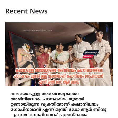
Recent News
കലയോടുള്ള അങ്ങേയറ്റത്തെ
അഭിനിവേശം പഠനകാലം മുതൽ
ഉണ്ടായിരുന്ന വ്യക്തിയാണ് കലാനിലയം
ഗോപിനാഥൻ എന്ന് മന്ത്രി ഡോ ആർ ബിന്ദു
– പ്രഥമ ‘ഗോപിനാഥം’ പുരസ്കാരം