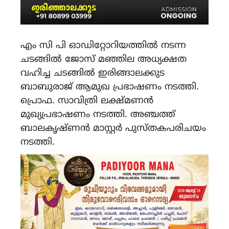
എം സി പി ഓഡിറ്റോറിയത്തിൽ നടന്ന
ചടങ്ങിൽ ജോസ് മഞ്ഞില അധ്യക്ഷത
വഹിച്ച ചടങ്ങിൽ ഇരിങ്ങാലക്കുട
ബാബുരാജ് ആമുഖ പ്രഭാഷണം നടത്തി.
പ്രൊഫ. സാവിത്രി ലക്ഷ്മണൻ
മുഖ്യപ്രഭാഷണം നടത്തി. അഞ്ചത്ത്
ബാലകൃഷ്ണൻ മാസ്റ്റർ പുസ്തകപരിചയം
നടത്തി.