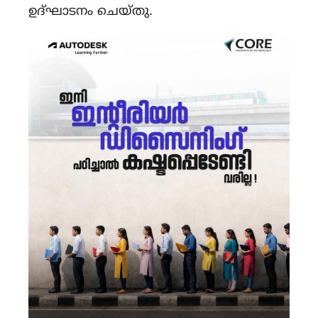
ഉദ്ഘാടനം ചെയ്തു.