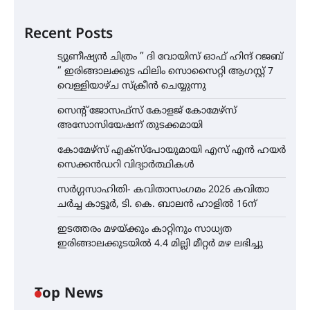
Recent Posts
ട്യുണീഷ്യൻ ചിത്രം ” ദി വോയിസ് ഓഫ് ഹിന്ദ് റജബ്
” ഇരിങ്ങാലക്കുട ഫിലിം സൊസൈറ്റി ആഗസ്റ്റ് 7
വെള്ളിയാഴ്ച സ്‌ക്രീൻ ചെയ്യുന്നു
സെന്റ് ജോസഫ്സ് കോളജ് കോമേഴ്‌സ്
അസോസിയേഷന് തുടക്കമായി
കോമേഴ്സ് എക്സ്പോയുമായി എസ് എൻ ഹയർ
സെക്കൻഡറി വിദ്യാർത്ഥികൾ
സർഗ്ഗസാഹിതി- കവിതാസംഗമം 2026 കവിതാ
ചർച്ച കാട്ടൂർ, ടി. കെ. ബാലൻ ഹാളിൽ 16ന്
ഇടത്തരം മഴയ്ക്കും കാറ്റിനും സാധ്യത
ഇരിങ്ങാലക്കുടയിൽ 4.4 മില്ലി മീറ്റർ മഴ ലഭിച്ചു
Top News