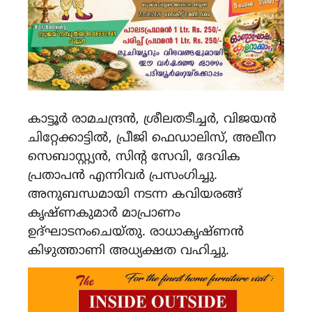
കാട്ടൂർ രാമചന്ദ്രൻ, ശ്രീലതടീച്ചർ, വിജയൻ
ചിറ്റേക്കാട്ടിൽ, പ്രീജി ഫെഡാലിസ്, അലീന
സെബാസ്റ്റ്യൻ, സിന്റ സേവി, ദേവിക
പ്രതാപൻ എന്നിവർ പ്രസംഗിച്ചു.
അനുബന്ധമായി നടന്ന കവിയരങ്ങ്
കൃഷ്ണകുമാർ മാപ്രാണം
ഉദ്ഘാടനംചെയ്തു. രാധാകൃഷ്ണൻ
കിഴുത്താണി അധ്യക്ഷത വഹിച്ചു.