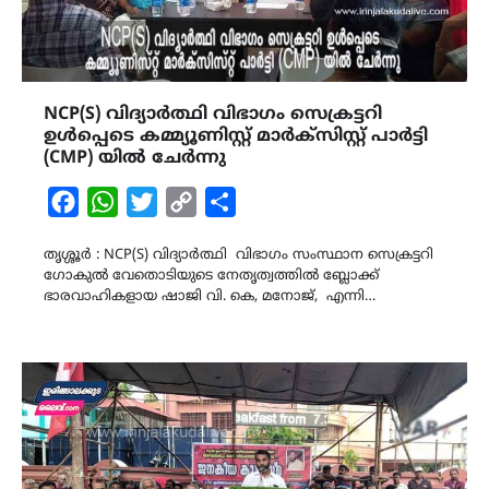
NCP(S) വിദ്യാർത്ഥി വിഭാഗം സെക്രട്ടറി
ഉൾപ്പെടെ കമ്മ്യൂണിസ്റ്റ് മാർക്സിസ്റ്റ് പാർട്ടി
(CMP) യിൽ ചേർന്നു
Facebook
WhatsApp
Twitter
Copy
Share
Link
തൃശ്ശൂർ : NCP(S) വിദ്യാർത്ഥി വിഭാഗം സംസ്ഥാന സെക്രട്ടറി
ഗോകുൽ വേതൊടിയുടെ നേതൃത്വത്തിൽ ബ്ലോക്ക്‌
ഭാരവാഹികളായ ഷാജി വി. കെ, മനോജ്, എന്നി…