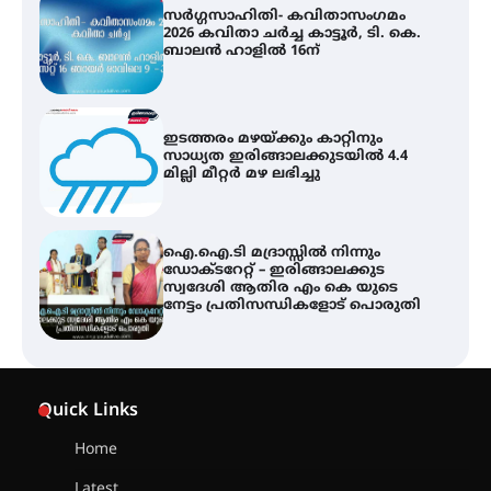
ഇടത്തരം മഴയ്ക്കും കാറ്റിനും
സാധ്യത ഇരിങ്ങാലക്കുടയിൽ 4.4
മില്ലി മീറ്റർ മഴ ലഭിച്ചു
ഐ.ഐ.ടി മദ്രാസ്സിൽ നിന്നും
ഡോക്ടറേറ്റ് – ഇരിങ്ങാലക്കുട
സ്വദേശി ആതിര എം കെ യുടെ
നേട്ടം പ്രതിസന്ധികളോട് പൊരുതി
ട്യുണീഷ്യൻ ചിത്രം ” ദി വോയിസ്
ഓഫ് ഹിന്ദ് റജബ് ” ഇരിങ്ങാലക്കുട
ഫിലിം സൊസൈറ്റി ആഗസ്റ്റ് 7
വെള്ളിയാഴ്ച സ്‌ക്രീൻ ചെയ്യുന്നു
സെന്റ് ജോസഫ്സ് കോളജ്
കോമേഴ്‌സ് അസോസിയേഷന്
Quick Links
തുടക്കമായി
Home
Latest