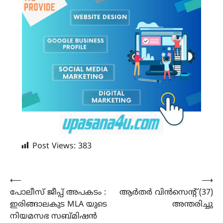
Post Views:
383
Post
⟵
⟶
പോലീസ് ജീപ്പ് അപകടം :
ആർതർ വിൻസെൻ്റ് (37)
navigation
ഇരിങ്ങാലകുട MLA യുടെ
അന്തരിച്ചു
നിയമസഭ സബ്മിഷൻ