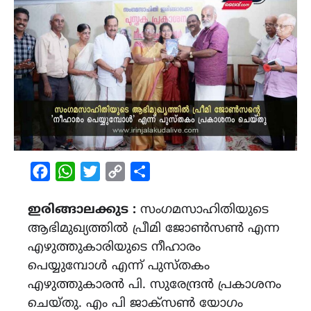
Facebook
WhatsApp
Twitter
Copy
Share
Link
ഇരിങ്ങാലക്കുട :
സംഗമസാഹിതിയുടെ
ആഭിമുഖ്യത്തിൽ പ്രീമി ജോൺസൺ എന്ന
എഴുത്തുകാരിയുടെ നീഹാരം
പെയ്യുമ്പോൾ എന്ന് പുസ്തകം
എഴുത്തുകാരൻ പി. സുരേന്ദ്രൻ പ്രകാശനം
ചെയ്തു. എം പി ജാക്സൺ യോഗം