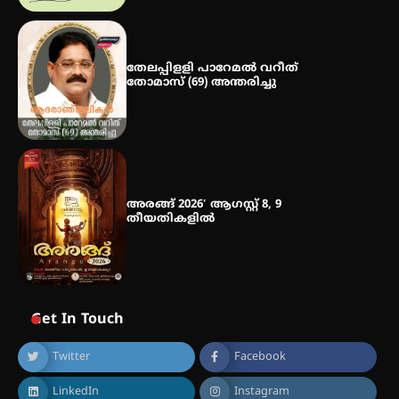
തേലപ്പിളളി പാറേമൽ വറീത്
തോമാസ് (69) അന്തരിച്ചു
അരങ്ങ് 2026′ ആഗസ്റ്റ് 8, 9
തീയതികളിൽ
Get In Touch
Twitter
Facebook
LinkedIn
Instagram