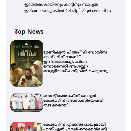
ഇടത്തരം മഴയ്ക്കും കാറ്റിനും സാധ്യത
ഇരിങ്ങാലക്കുടയിൽ 4.4 മില്ലി മീറ്റർ മഴ ലഭിച്ചു
Top News
ട്യുണീഷ്യൻ ചിത്രം ” ദി വോയിസ്
ഓഫ് ഹിന്ദ് റജബ് ”
ഇരിങ്ങാലക്കുട ഫിലിം
സൊസൈറ്റി ആഗസ്റ്റ് 7
വെള്ളിയാഴ്ച സ്‌ക്രീൻ ചെയ്യുന്നു
സെന്റ് ജോസഫ്സ് കോളജ്
കോമേഴ്‌സ് അസോസിയേഷന്
തുടക്കമായി
കോമേഴ്സ് എക്സ്പോയുമായി
എസ് എൻ ഹയർ സെക്കൻഡറി