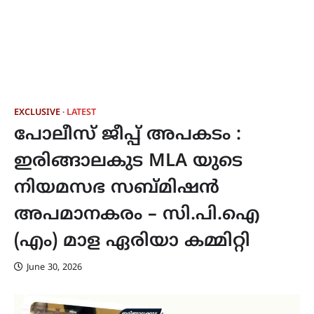
EXCLUSIVE
LATEST
പോലീസ് ജീപ്പ് അപകടം :
ഇരിങ്ങാലകുട MLA യുടെ
നിയമസഭ സബ്മിഷൻ
അപമാനകരം – സി.പി.ഐ
(എം) മാള ഏരിയാ കമ്മിറ്റി
June 30, 2026