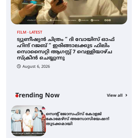
ഐ.ഐ.ടി മദ്രാസ്സിൽ നിന്നും
ഡോക്ടറേറ്റ് – ഇരിങ്ങാലക്കുട
സ്വദേശി ആതിര എം കെ യുടെ
നേട്ടം പ്രതിസന്ധികളോട് പൊരുതി
FILM
LATEST
ട്യുണീഷ്യൻ ചിത്രം ” ദി വോയിസ് ഓഫ്
ട്യുണീഷ്യൻ ചിത്രം ” ദി വോയിസ്
ഹിന്ദ് റജബ് ” ഇരിങ്ങാലക്കുട ഫിലിം
ഓഫ് ഹിന്ദ് റജബ് ” ഇരിങ്ങാലക്കുട
സൊസൈറ്റി ആഗസ്റ്റ് 7 വെള്ളിയാഴ്ച
ഫിലിം സൊസൈറ്റി ആഗസ്റ്റ് 7
വെള്ളിയാഴ്ച സ്‌ക്രീൻ ചെയ്യുന്നു
സ്‌ക്രീൻ ചെയ്യുന്നു
August 6, 2026
സെന്റ് ജോസഫ്സ് കോളജ്
കോമേഴ്‌സ് അസോസിയേഷന്
തുടക്കമായി
Trending Now
View all
കോമേഴ്സ് എക്സ്പോയുമായി
എസ് എൻ ഹയർ സെക്കൻഡറി
വിദ്യാർത്ഥികൾ