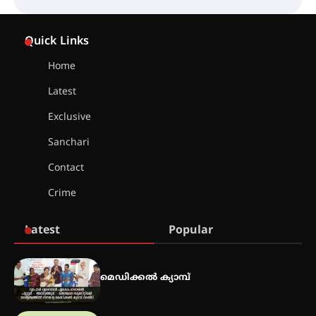
സെന്റ് ജോസഫ്സ് കോളജ്
കോമേഴ്‌സ് അസോസിയേഷന്
Quick Links
തുടക്കമായി
Home
Latest
കോമേഴ്സ് എക്സ്പോയുമായി
എസ് എൻ ഹയർ സെക്കൻഡറി
Exclusive
വിദ്യാർത്ഥികൾ
Sanchari
Contact
സർഗ്ഗസാഹിതി- കവിതാസംഗമം
Crime
2026 കവിതാ ചർച്ച കാട്ടൂർ, ടി. കെ.
ബാലൻ ഹാളിൽ 16ന്
Latest
Popular
ഇടത്തരം മഴയ്ക്കും കാറ്റിനും
സാധ്യത ഇരിങ്ങാലക്കുടയിൽ 4.4
മെഡിക്കൽ ക്യാമ്പ്
മില്ലി മീറ്റർ മഴ ലഭിച്ചു