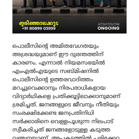
പൊലീസിന്റെ അമിതവേഗതയും
അശ്രദ്ധയുമാണ് ഈ ദുരന്തത്തിന്
കാരണം. എന്നാൽ നിയമസഭയിൽ
എംഎൽഎയുടെ സബ്മിഷനിൽ
പൊലീസിന്റെ ഉത്തരവാദിത്തം
മറച്ചുവെക്കാനും നിരപരാധികളായ
വിദ്യാർഥികളെ പ്രതിക്കൂട്ടിലാക്കാനുമാണ്
ശ്രമിച്ചത്. ജനങ്ങളുടെ ജീവനും നീതിയും
സംരക്ഷിക്കേണ്ട ജനപ്രതിനിധി
സർക്കാരിനെ വെള്ളപൂശുന്ന നിലപാട്
സ്വീകരിച്ചത് ജനങ്ങളോടുള്ള കടുത്ത
വഞ്ചനയാണ്. അപകടത്തിൽ പരിക്കേറ്റ