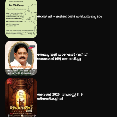
ഐ.ഐ.ടി മദ്രാസ്സിൽ നിന്നും
ഡോക്ടറേറ്റ് – ഇരിങ്ങാലക്കുട
സ്വദേശി ആതിര എം കെ യുടെ
തായ് ചി – ക്വിഗോങ്ങ് പരിചയപ്പെടാം
നേട്ടം പ്രതിസന്ധികളോട് പൊരുതി
തേലപ്പിളളി പാറേമൽ വറീത്
തോമാസ് (69) അന്തരിച്ചു
അരങ്ങ് 2026′ ആഗസ്റ്റ് 8, 9
തീയതികളിൽ