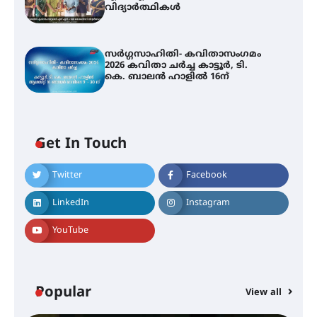
വിദ്യാർത്ഥികൾ
സർഗ്ഗസാഹിതി- കവിതാസംഗമം
2026 കവിതാ ചർച്ച കാട്ടൂർ, ടി.
കെ. ബാലൻ ഹാളിൽ 16ന്
Get In Touch
Twitter
Facebook
LinkedIn
Instagram
YouTube
Popular
View all