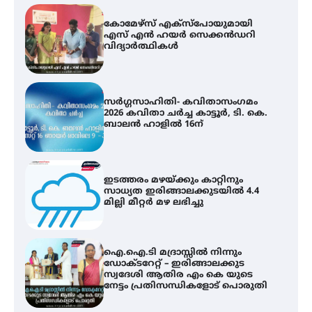
സർഗ്ഗസാഹിതി- കവിതാസംഗമം
2026 കവിതാ ചർച്ച കാട്ടൂർ, ടി. കെ.
ബാലൻ ഹാളിൽ 16ന്
ഇടത്തരം മഴയ്ക്കും കാറ്റിനും
സാധ്യത ഇരിങ്ങാലക്കുടയിൽ 4.4
മില്ലി മീറ്റർ മഴ ലഭിച്ചു
ഐ.ഐ.ടി മദ്രാസ്സിൽ നിന്നും
ഡോക്ടറേറ്റ് – ഇരിങ്ങാലക്കുട
സ്വദേശി ആതിര എം കെ യുടെ
നേട്ടം പ്രതിസന്ധികളോട് പൊരുതി
ട്യുണീഷ്യൻ ചിത്രം ” ദി വോയിസ്
ഓഫ് ഹിന്ദ് റജബ് ” ഇരിങ്ങാലക്കുട
ഫിലിം സൊസൈറ്റി ആഗസ്റ്റ് 7
വെള്ളിയാഴ്ച സ്‌ക്രീൻ ചെയ്യുന്നു