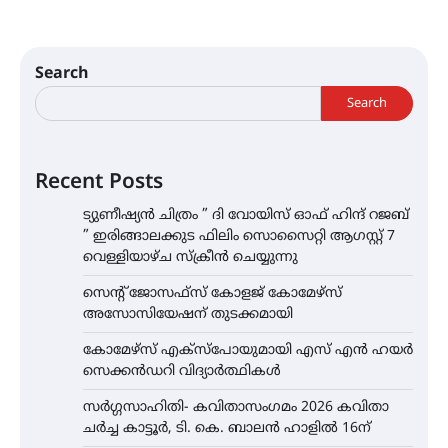
Search
Search
Recent Posts
ട്യുണീഷ്യൻ ചിത്രം ” ദി വോയിസ് ഓഫ് ഹിന്ദ് റജബ്
” ഇരിങ്ങാലക്കുട ഫിലിം സൊസൈറ്റി ആഗസ്റ്റ് 7
വെള്ളിയാഴ്ച സ്‌ക്രീൻ ചെയ്യുന്നു
സെന്റ് ജോസഫ്സ് കോളജ് കോമേഴ്‌സ്
അസോസിയേഷന് തുടക്കമായി
കോമേഴ്സ് എക്സ്പോയുമായി എസ് എൻ ഹയർ
സെക്കൻഡറി വിദ്യാർത്ഥികൾ
സർഗ്ഗസാഹിതി- കവിതാസംഗമം 2026 കവിതാ
ചർച്ച കാട്ടൂർ, ടി. കെ. ബാലൻ ഹാളിൽ 16ന്