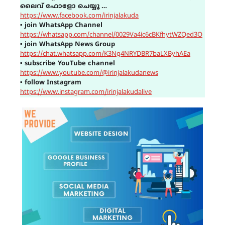
ലൈവ് ഫോളോ ചെയ്യൂ …
https://www.facebook.com/irinjalakuda
▪
join WhatsApp Channel
https://whatsapp.com/channel/0029Va4ic6cBKfhytWZQed3O
▪
join WhatsApp News Group
https://chat.whatsapp.com/K3Ng4NRYDBR7baLXByhAEa
▪
subscribe YouTube channel
https://www.youtube.com/@irinjalakudanews
▪
follow Instagram
https://www.instagram.com/irinjalakudalive