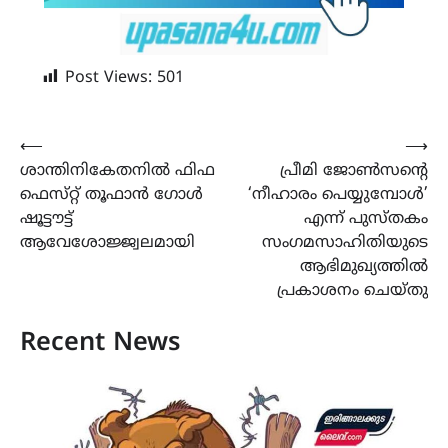
Post Views:
501
Post
⟵
⟶
ശാന്തിനികേതനിൽ ഫിഫ
പ്രീമി ജോൺസന്റെ
navigation
ഫെസ്‌റ്റ് തൂഫാൻ ഗോൾ
‘നീഹാരം പെയ്യുമ്പോൾ’
ഷൂട്ടൗട്ട്
എന്ന് പുസ്തകം
ആവേശോജ്ജ്വലമായി
സംഗമസാഹിതിയുടെ
ആഭിമുഖ്യത്തിൽ
പ്രകാശനം ചെയ്തു
Recent News