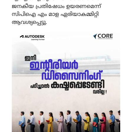
ജനകീയ പ്രതിഷേധം ഉയരണമെന്ന്‌
സിപിഐ എം മാള ഏരിയാകമ്മിറ്റി
ആവശ്യപ്പെട്ടു.