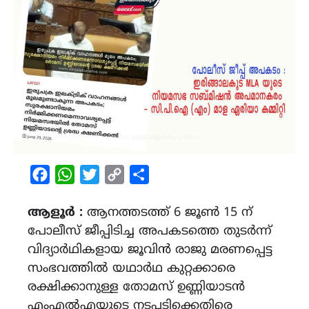
Facebook
WhatsApp
Twitter
Copy
Share
Link
ആളൂർ :
ആനത്തടത്ത് 6 ജൂൺ 15 ന്
പോലീസ് ജീപ്പിടിച്ച അപകടത്തെ തുടർന്ന്
വിദ്യാർഥികളായ ജൂവിൻ രാജു മരണപ്പെട്ട
സംഭവത്തിൽ യഥാർഥ കുറ്റക്കാരെ
രക്ഷിക്കാനുള്ള തോമസ് ഉണ്ണിയാടൻ
എംഎൽഎയുടെ നടപടിക്കെതിരെ