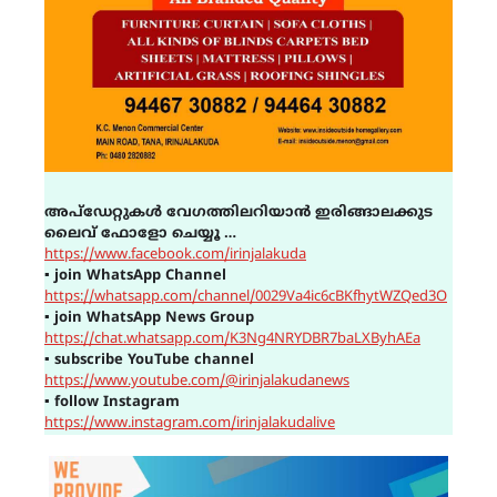
അപ്ഡേറ്റുകൾ വേഗത്തിലറിയാൻ ഇരിങ്ങാലക്കുട
ലൈവ് ഫോളോ ചെയ്യൂ …
https://www.facebook.com/irinjalakuda
▪
join WhatsApp Channel
https://whatsapp.com/channel/0029Va4ic6cBKfhytWZQed3O
▪
join WhatsApp News Group
https://chat.whatsapp.com/K3Ng4NRYDBR7baLXByhAEa
▪
subscribe YouTube channel
https://www.youtube.com/@irinjalakudanews
▪
follow Instagram
https://www.instagram.com/irinjalakudalive