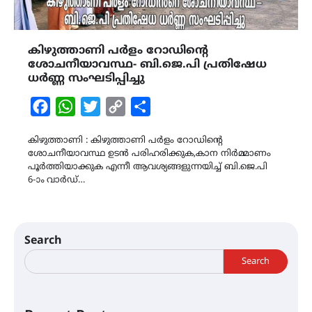
കിഴുത്താണി പർളം റോഡിൻ്റെ
ശോചനീയാവസ്ഥ- ബി.ജെ.പി പ്രതിഷേധ
ധർണ്ണ സംഘടിപ്പിച്ചു
Facebook
WhatsApp
Twitter
Copy
Share
Link
കിഴുത്താണി : കിഴുത്താണി പർളം റോഡിൻ്റെ
ശോചനീയാവസ്ഥ ഉടൻ പരിഹരിക്കുക,കാന നിർമ്മാണം
പൂർത്തിയാക്കുക എന്നീ ആവശ്യങ്ങളുന്നയിച്ച് ബി.ജെ.പി
6-ാം വാർഡ്…
Search
Search