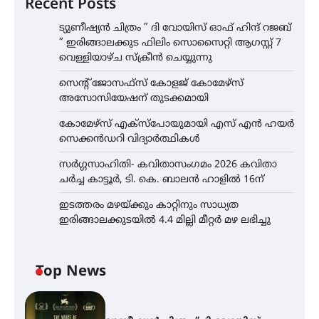
Recent Posts
ട്യുണീഷ്യൻ ചിത്രം ” ദി വോയിസ് ഓഫ് ഹിന്ദ് റജബ്
” ഇരിങ്ങാലക്കുട ഫിലിം സൊസൈറ്റി ആഗസ്റ്റ് 7
വെള്ളിയാഴ്ച സ്‌ക്രീൻ ചെയ്യുന്നു
സെന്റ് ജോസഫ്സ് കോളജ് കോമേഴ്‌സ്
അസോസിയേഷന് തുടക്കമായി
കോമേഴ്സ് എക്സ്പോയുമായി എസ് എൻ ഹയർ
സെക്കൻഡറി വിദ്യാർത്ഥികൾ
സർഗ്ഗസാഹിതി- കവിതാസംഗമം 2026 കവിതാ
ചർച്ച കാട്ടൂർ, ടി. കെ. ബാലൻ ഹാളിൽ 16ന്
ഇടത്തരം മഴയ്ക്കും കാറ്റിനും സാധ്യത
ഇരിങ്ങാലക്കുടയിൽ 4.4 മില്ലി മീറ്റർ മഴ ലഭിച്ചു
Top News