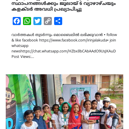
സ്ഥാപനങ്ങൾക്കും ജൂലായ് 6 വ്യാഴാഴ്ചയും
കളക്ടർ അവധി പ്രഖ്യാപിച്ചു
Facebook
WhatsApp
Twitter
Copy
Share
Link
വാർത്തകൾ തുടർന്നും മൊബൈലിൽ ലഭിക്കുവാൻ ▪ follow
& like facebook https://www.facebook.com/irinjalakuda▪ join
whatsapp
newshttps://chat.whatsapp.com/HZbxIlbCAbAAdO9UsJKAuD
Post Views:…