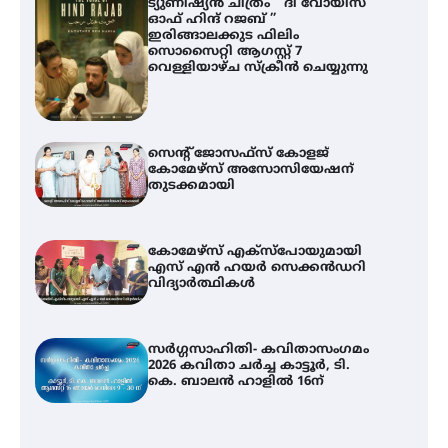
ട്യുണീഷ്യൻ ചിത്രം ” ദി വോയിസ്
ഓഫ് ഹിന്ദ് റജബ് ”
ഇരിങ്ങാലക്കുട ഫിലിം
സൊസൈറ്റി ആഗസ്റ്റ് 7
വെള്ളിയാഴ്ച സ്‌ക്രീൻ ചെയ്യുന്നു
സെന്റ് ജോസഫ്സ് കോളജ്
കോമേഴ്‌സ് അസോസിയേഷന്
തുടക്കമായി
കോമേഴ്സ് എക്സ്പോയുമായി
എസ് എൻ ഹയർ സെക്കൻഡറി
വിദ്യാർത്ഥികൾ
സർഗ്ഗസാഹിതി- കവിതാസംഗമം
2026 കവിതാ ചർച്ച കാട്ടൂർ, ടി.
കെ. ബാലൻ ഹാളിൽ 16ന്