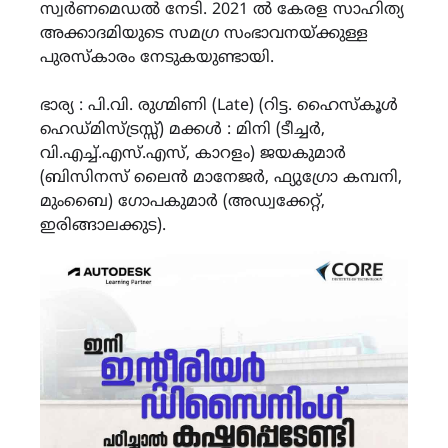
സ്വർണമെഡൽ നേടി. 2021 ൽ കേരള സാഹിത്യ
അക്കാദമിയുടെ സമഗ്ര സംഭാവനയ്ക്കുള്ള
പുരസ്‌കാരം നേടുകയുണ്ടായി.
ഭാര്യ : പി.വി. രുഗ്മിണി (Late) (റിട്ട. ഹൈസ്കൂൾ
ഹെഡ്മിസ്ട്രസ്സ്) മക്കൾ : മിനി (ടീച്ചർ,
വി.എച്ച്.എസ്.എസ്, കാറളം) ജയകുമാർ
(ബിസിനസ് ലൈൻ മാനേജർ, ഫ്യുഗ്രോ കമ്പനി,
മുംബൈ) ഗോപകുമാർ (അഡ്വക്കേറ്റ്,
ഇരിങ്ങാലക്കുട).