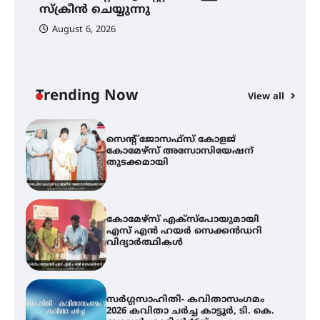
വെള്ളിയാഴ്ച സ്‌ക്രീൻ ചെയ്യുന്നു
സ്‌ക്രീൻ ചെയ്യുന്നു
August 6, 2026
സെന്റ് ജോസഫ്സ് കോളജ്
കോമേഴ്‌സ് അസോസിയേഷന്
തുടക്കമായി
Trending Now
View all
കോമേഴ്സ് എക്സ്പോയുമായി
എസ് എൻ ഹയർ സെക്കൻഡറി
വിദ്യാർത്ഥികൾ
സർഗ്ഗസാഹിതി- കവിതാസംഗമം
2026 കവിതാ ചർച്ച കാട്ടൂർ, ടി. കെ.
ബാലൻ ഹാളിൽ 16ന്
ഇടത്തരം മഴയ്ക്കും കാറ്റിനും
സാധ്യത ഇരിങ്ങാലക്കുടയിൽ 4.4