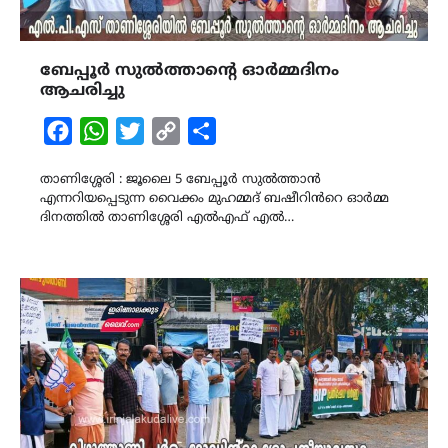
ബേപ്പൂർ സുൽത്താന്റെ ഓർമ്മദിനം
ആചരിച്ചു
Facebook
WhatsApp
Twitter
Copy
Share
Link
താണിശ്ശേരി : ജൂലൈ 5 ബേപ്പൂർ സുൽത്താൻ
എന്നറിയപ്പെടുന്ന വൈക്കം മുഹമ്മദ് ബഷീറിൻറെ ഓർമ്മ
ദിനത്തിൽ താണിശ്ശേരി എൽഎഫ് എൽ…