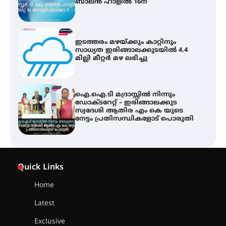
മില്ലി മീറ്റർ മഴ ലഭിച്ചു
ഐ.ഐ.ടി മദ്രാസ്സിൽ നിന്നും
ഡോക്ടറേറ്റ് – ഇരിങ്ങാലക്കുട
സ്വദേശി ആതിര എം കെ യുടെ
നേട്ടം പ്രതിസന്ധികളോട് പൊരുതി
ട്യുണീഷ്യൻ ചിത്രം ” ദി വോയിസ്
ഓഫ് ഹിന്ദ് റജബ് ” ഇരിങ്ങാലക്കുട
ഫിലിം സൊസൈറ്റി ആഗസ്റ്റ് 7
വെള്ളിയാഴ്ച സ്‌ക്രീൻ ചെയ്യുന്നു
സെന്റ് ജോസഫ്സ് കോളജ്
കോമേഴ്‌സ് അസോസിയേഷന്
Quick Links
തുടക്കമായി
Home
Latest
കോമേഴ്സ് എക്സ്പോയുമായി
എസ് എൻ ഹയർ സെക്കൻഡറി
Exclusive