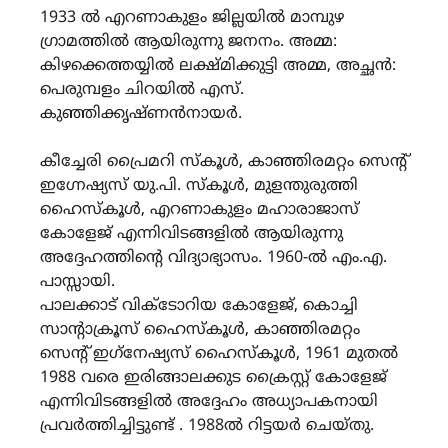
1933 ൽ എറണാകുളം ജില്ലയിൽ മാമ്പുഴ
ഗ്രാമത്തിൽ ആയിരുന്നു ജനനം. അമ്മ:
കിഴക്കെത്തയ്യിൽ ലക്ഷ്മിക്കുട്ടി അമ്മ, അച്ഛൻ:
പെരുമ്പളം ചിറയിൽ എസ്.
കുഞ്ഞിക്കൃഷ്ണൻനായർ.
കീച്ചേരി പ്രൈമറി സ്കൂ‌ൾ, കാഞ്ഞിരമറ്റം സെൻ്റ്
ഇ‌ഗ്നേഷ്യസ് യു.പി. സ്കൂൾ, മുളന്തുരുത്തി
ഹൈസ്കൂൾ, എറണാകുളം മഹാരാജാസ്
കോളേജ് എന്നിവിടങ്ങളിൽ ആയിരുന്നു
അദ്ദേഹത്തിന്റെ വിദ്യാഭ്യാസം. 1960-ൽ എം.എ.
പാസ്സായി.
പാലക്കാട് വിക്ടോറിയ കോളേജ്, കൊച്ചി
സാന്റാക്രൂസ് ഹൈസ്കൂൾ, കാഞ്ഞിരമറ്റം
സെന്റ് ഇഗ്‌നേഷ്യസ് ഹൈസ്കൂൾ, 1961 മുതൽ
1988 വരെ ഇരിങ്ങാലക്കുട ക്രൈസ്റ്റ് കോളേജ്
എന്നിവിടങ്ങളിൽ അദ്ദേഹം അധ്യാപകനായി
പ്രവർത്തിച്ചിട്ടുണ്ട് . 1988ൽ റിട്ടയർ ചെയ്തു.