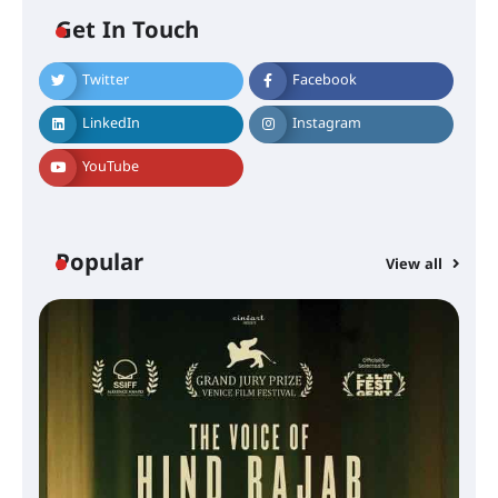
Get In Touch
Twitter
Facebook
LinkedIn
Instagram
YouTube
Popular
View all
സെന്റ് ജോസഫ്സ് കോളജ്
കോമേഴ്‌സ് അസോസിയേഷന്
തുടക്കമായി
കോമേഴ്സ് എക്സ്പോയുമായി
എസ് എൻ ഹയർ സെക്കൻഡറി