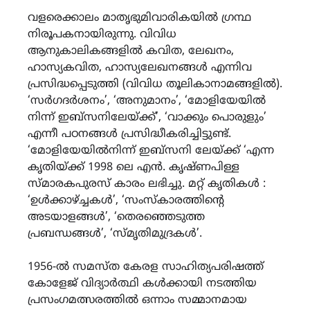
വളരെക്കാലം മാതൃഭുമിവാരികയിൽ ഗ്രന്ഥ
നിരൂപകനായിരുന്നു. വിവിധ
ആനുകാലികങ്ങളിൽ കവിത, ലേഖനം,
ഹാസ്യകവിത, ഹാസ്യലേഖനങ്ങൾ എന്നിവ
പ്രസിദ്ധപ്പെടുത്തി (വിവിധ തൂലികാനാമങ്ങളിൽ).
‘സർഗദർശനം’, ‘അനുമാനം’, ‘മോളിയേയിൽ
നിന്ന് ഇബ്‌സനിലേയ്ക്ക്’, ‘വാക്കും പൊരുളും’
എന്നീ പഠനങ്ങൾ പ്രസിദ്ധീകരിച്ചിട്ടുണ്ട്.
‘മോളിയേയിൽനിന്ന് ഇബ്സനി ലേയ്ക്ക് ‘എന്ന
കൃതിയ്ക്ക് 1998 ലെ എൻ. കൃഷ്‌ണപിള്ള
സ്മാരകപുരസ് കാരം ലഭിച്ചു. മറ്റ് കൃതികൾ :
‘ഉൾക്കാഴ്ച്ചകൾ’, ‘സംസ്‌കാരത്തിന്റെ
അടയാളങ്ങൾ’, ‘തെരഞ്ഞെടുത്ത
പ്രബന്ധങ്ങൾ’, ‘സ്‌മൃതിമുദ്രകൾ’.
1956-ൽ സമസ്‌ത കേരള സാഹിത്യപരിഷത്ത്
കോളേജ് വിദ്യാർത്ഥി കൾക്കായി നടത്തിയ
പ്രസംഗമത്സരത്തിൽ ഒന്നാം സമ്മാനമായ