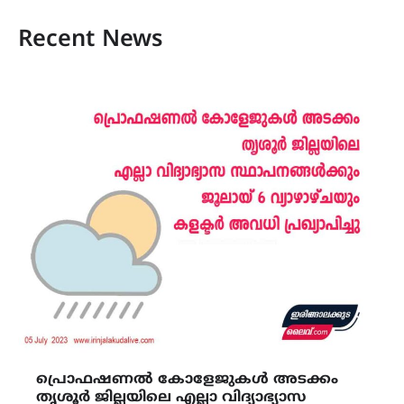
Recent News
പ്രൊഫഷണൽ കോളേജുകൾ അടക്കം
തൃശൂർ ജില്ലയിലെ എല്ലാ വിദ്യാഭ്യാസ