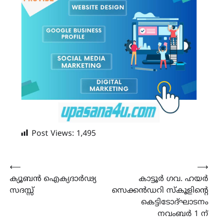
Post Views:
1,495
Post
⟵
⟶
ക്യൂബൻ ഐക്യദാർഢ്യ
കാട്ടൂർ ഗവ. ഹയർ
navigation
സദസ്സ്
സെക്കൻഡറി സ്കൂളിന്റെ
കെട്ടിടോദ്ഘാടനം
നവംബർ 1 ന്