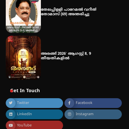
തേലപ്പിളളി പാറേമൽ വറീത്
തോമാസ് (69) അന്തരിച്ചു
അരങ്ങ് 2026′ ആഗസ്റ്റ് 8, 9
തീയതികളിൽ
Get In Touch
Twitter
Facebook
LinkedIn
Instagram
YouTube