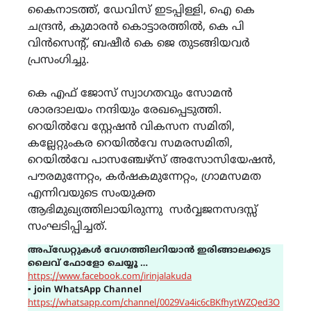
കൈനാടത്ത്, ഡേവിസ് ഇടപ്പിള്ളി, ഐ കെ
ചന്ദ്രൻ, കുമാരൻ കൊട്ടാരത്തിൽ, കെ പി
വിൻസെന്റ്, ബഷീർ കെ ജെ തുടങ്ങിയവർ
പ്രസംഗിച്ചു.
കെ എഫ് ജോസ് സ്വാഗതവും സോമൻ
ശാരദാലയം നന്ദിയും രേഖപ്പെടുത്തി.
റെയിൽവേ സ്റ്റേഷൻ വികസന സമിതി,
കല്ലേറ്റുംകര റെയിൽവേ സമരസമിതി,
റെയിൽവേ പാസഞ്ചേഴ്സ് അസോസിയേഷൻ,
പൗരമുന്നേറ്റം, കർഷകമുന്നേറ്റം, ഗ്രാമസമത
എന്നിവയുടെ സംയുക്ത
ആഭിമുഖ്യത്തിലായിരുന്നു സർവ്വജനസദസ്സ്
സംഘടിപ്പിച്ചത്.
അപ്ഡേറ്റുകൾ വേഗത്തിലറിയാൻ ഇരിങ്ങാലക്കുട
ലൈവ് ഫോളോ ചെയ്യൂ …
https://www.facebook.com/irinjalakuda
▪
join WhatsApp Channel
https://whatsapp.com/channel/0029Va4ic6cBKfhytWZQed3O