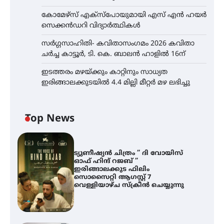
കോമേഴ്സ് എക്സ്പോയുമായി എസ് എൻ ഹയർ
സെക്കൻഡറി വിദ്യാർത്ഥികൾ
സർഗ്ഗസാഹിതി- കവിതാസംഗമം 2026 കവിതാ
ചർച്ച കാട്ടൂർ, ടി. കെ. ബാലൻ ഹാളിൽ 16ന്
ഇടത്തരം മഴയ്ക്കും കാറ്റിനും സാധ്യത
ഇരിങ്ങാലക്കുടയിൽ 4.4 മില്ലി മീറ്റർ മഴ ലഭിച്ചു
Top News
ട്യുണീഷ്യൻ ചിത്രം ” ദി വോയിസ്
ഓഫ് ഹിന്ദ് റജബ് ”
ഇരിങ്ങാലക്കുട ഫിലിം
സൊസൈറ്റി ആഗസ്റ്റ് 7
വെള്ളിയാഴ്ച സ്‌ക്രീൻ ചെയ്യുന്നു