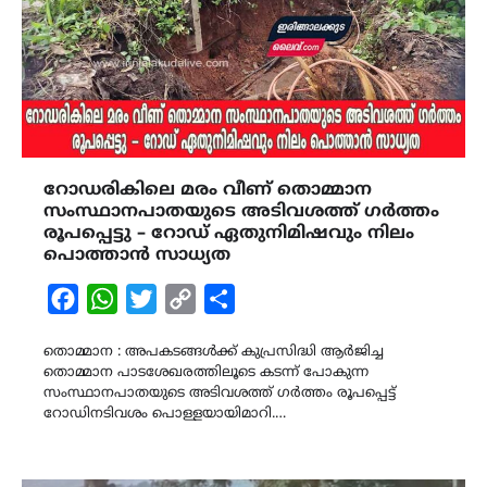
റോഡരികിലെ മരം വീണ് തൊമ്മാന
സംസ്ഥാനപാതയുടെ അടിവശത്ത് ഗർത്തം
രൂപപ്പെട്ടു – റോഡ് ഏതുനിമിഷവും നിലം
പൊത്താൻ സാധ്യത
Facebook
WhatsApp
Twitter
Copy
Share
Link
തൊമ്മാന : അപകടങ്ങൾക്ക് കുപ്രസിദ്ധി ആർജിച്ച
തൊമ്മാന പാടശേഖരത്തിലൂടെ കടന്ന് പോകുന്ന
സംസ്ഥാനപാതയുടെ അടിവശത്ത് ഗർത്തം രൂപപ്പെട്ട്
റോഡിനടിവശം പൊള്ളയായിമാറി.…