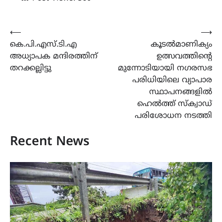
Post
⟵
⟶
കെ.പി.എസ്.ടി.എ
കൂടൽമാണിക്യം
navigation
അധ്യാപക മന്ദിരത്തിന്
ഉത്സവത്തിന്റെ
തറക്കല്ലിട്ടു
മുന്നോടിയായി നഗരസഭ
പരിധിയിലെ വ്യാപാര
സ്ഥാപനങ്ങളിൽ
ഹെൽത്ത് സ്‌ക്വാഡ്
പരിശോധന നടത്തി
Recent News