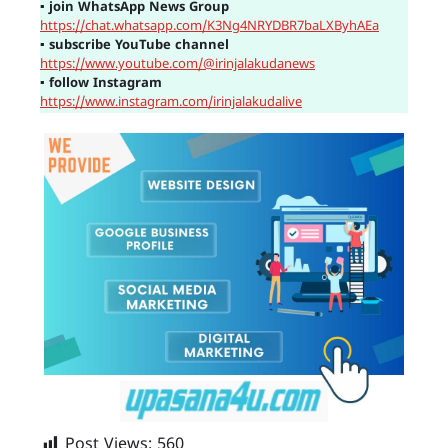
▪
join WhatsApp News Group
https://chat.whatsapp.com/K3Ng4NRYDBR7baLXByhAEa
▪
subscribe YouTube channel
https://www.youtube.com/@irinjalakudanews
▪
follow Instagram
https://www.instagram.com/irinjalakudalive
Post Views:
560