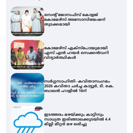
കോമേഴ്സ് എക്സ്പോയുമായി
എസ് എൻ ഹയർ സെക്കൻഡറി
വിദ്യാർത്ഥികൾ
സർഗ്ഗസാഹിതി- കവിതാസംഗമം
2026 കവിതാ ചർച്ച കാട്ടൂർ, ടി. കെ.
ബാലൻ ഹാളിൽ 16ന്
ഇടത്തരം മഴയ്ക്കും കാറ്റിനും
സാധ്യത ഇരിങ്ങാലക്കുടയിൽ 4.4
മില്ലി മീറ്റർ മഴ ലഭിച്ചു
ഐ.ഐ.ടി മദ്രാസ്സിൽ നിന്നും
ഡോക്ടറേറ്റ് – ഇരിങ്ങാലക്കുട
സ്വദേശി ആതിര എം കെ യുടെ
നേട്ടം പ്രതിസന്ധികളോട് പൊരുതി