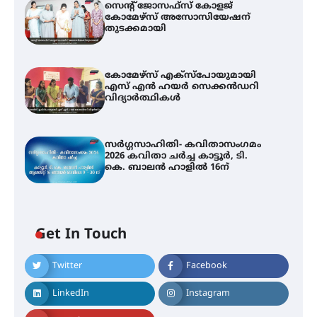
സെന്റ് ജോസഫ്സ് കോളജ്
കോമേഴ്‌സ് അസോസിയേഷന്
തുടക്കമായി
കോമേഴ്സ് എക്സ്പോയുമായി
എസ് എൻ ഹയർ സെക്കൻഡറി
വിദ്യാർത്ഥികൾ
സർഗ്ഗസാഹിതി- കവിതാസംഗമം
2026 കവിതാ ചർച്ച കാട്ടൂർ, ടി.
കെ. ബാലൻ ഹാളിൽ 16ന്
Get In Touch
Twitter
Facebook
LinkedIn
Instagram