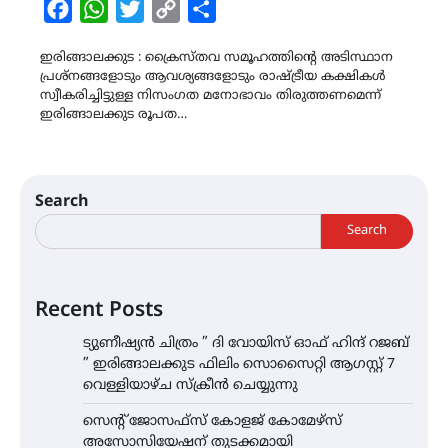
Facebook
WhatsApp
Twitter
Copy
Share
Link
ഇരിങ്ങാലക്കുട : ക്രൈസ്തവ സമൂഹത്തിന്റെ അടിസ്ഥാന
പ്രശ്‌നങ്ങളോടും ആവശ്യങ്ങളോടും രാഷ്ട്രീയ കക്ഷികള്‍
സ്വീകരിച്ചിട്ടുള്ള നിസംഗത മനോഭാവം തിരുത്തണമെന്ന്
ഇരിങ്ങാലക്കുട രൂപത…
Search
Search
Recent Posts
ട്യുണീഷ്യൻ ചിത്രം ” ദി വോയിസ് ഓഫ് ഹിന്ദ് റജബ്
” ഇരിങ്ങാലക്കുട ഫിലിം സൊസൈറ്റി ആഗസ്റ്റ് 7
വെള്ളിയാഴ്ച സ്‌ക്രീൻ ചെയ്യുന്നു
സെന്റ് ജോസഫ്സ് കോളജ് കോമേഴ്‌സ്
അസോസിയേഷന് തുടക്കമായി