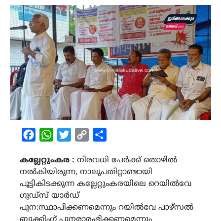
Facebook
WhatsApp
Twitter
Copy
Share
Link
കല്ലേറ്റുംകര :
നിരവധി പേർക്ക് തൊഴിൽ
നൽകിയിരുന്ന, നാലുപതിറ്റാണ്ടായി
പൂട്ടികിടക്കുന്ന കല്ലേറ്റുംകരയിലെ റെയിൽവേ
ഗുഡ്‌സ് യാർഡ്
പുന:സ്ഥാപിക്കണമെന്നും റയിൽവേ പാഴ്സൽ
ബുക്കിംഗ് പുനരാരംഭിക്കണമെന്നും