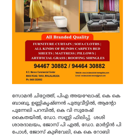
സോമൻ ചിറ്റേത്ത്, പിഎ അയഘോഷ്, കെ കെ
ബാബു, ഉണ്ണികൃഷ്ണൻ പുതുവീട്ടിൽ, ആന്റോ
പുന്നേലി പറമ്പിൽ, കെ വി സുരേഷ്
കൈതയിൽ, ഡോ. സണ്ണി ഫിലിപ്പ്, ശശി
ശാരദാലയം, ജോസ് പി എൽ, ഡോ. മാർട്ടിൻ പി
പോൾ, ജോസ് കുഴിവേലി, കെ കെ റോബി