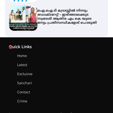
ട്യുണീഷ്യൻ ചിത്രം ” ദി വോയിസ്
ഓഫ് ഹിന്ദ് റജബ് ” ഇരിങ്ങാലക്കുട
ഫിലിം സൊസൈറ്റി ആഗസ്റ്റ് 7
വെള്ളിയാഴ്ച സ്‌ക്രീൻ ചെയ്യുന്നു
സെന്റ് ജോസഫ്സ് കോളജ്
കോമേഴ്‌സ് അസോസിയേഷന്
Quick Links
തുടക്കമായി
Home
Latest
കോമേഴ്സ് എക്സ്പോയുമായി
എസ് എൻ ഹയർ സെക്കൻഡറി
Exclusive
വിദ്യാർത്ഥികൾ
Sanchari
Contact
സർഗ്ഗസാഹിതി- കവിതാസംഗമം
Crime
2026 കവിതാ ചർച്ച കാട്ടൂർ, ടി. കെ.
ബാലൻ ഹാളിൽ 16ന്