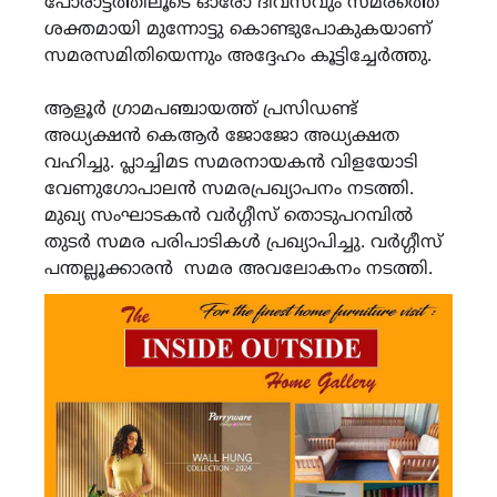
പോരാട്ടത്തിലൂടെ ഓരോ ദിവസവും സമരത്തെ
ശക്തമായി മുന്നോട്ടു കൊണ്ടുപോകുകയാണ്
സമരസമിതിയെന്നും അദ്ദേഹം കൂട്ടിച്ചേർത്തു.
ആളൂർ ഗ്രാമപഞ്ചായത്ത് പ്രസിഡണ്ട്
അധ്യക്ഷൻ കെആർ ജോജോ അധ്യക്ഷത
വഹിച്ചു. പ്ലാച്ചിമട സമരനായകൻ വിളയോടി
വേണുഗോപാലൻ സമരപ്രഖ്യാപനം നടത്തി.
മുഖ്യ സംഘാടകൻ വർഗ്ഗീസ് തൊടുപറമ്പിൽ
തുടർ സമര പരിപാടികൾ പ്രഖ്യാപിച്ചു. വർഗ്ഗീസ്
പന്തല്ലൂക്കാരൻ സമര അവലോകനം നടത്തി.