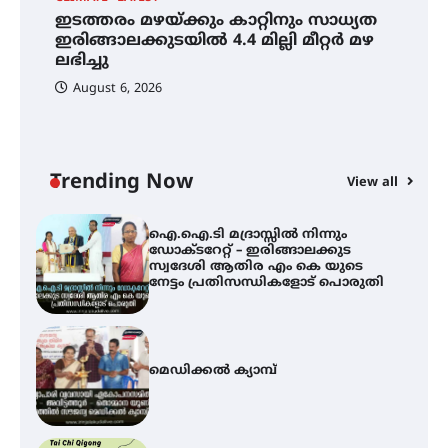
ഇടത്തരം മഴയ്ക്കും കാറ്റിനും സാധ്യത
അരങ്ങ് 2026′ ആഗസ്റ്റ് 8, 9
ഇരിങ്ങാലക്കുടയിൽ 4.4 മില്ലി മീറ്റർ മഴ
തീയതികളിൽ
ലഭിച്ചു
August 6, 2026
ഇടത്തരം മഴയ്ക്കും കാറ്റിനും
സാധ്യത ഇരിങ്ങാലക്കുടയിൽ 4.4
മില്ലി മീറ്റർ മഴ ലഭിച്ചു
Trending Now
View all
ഐ.ഐ.ടി മദ്രാസ്സിൽ നിന്നും
ഡോക്ടറേറ്റ് – ഇരിങ്ങാലക്കുട
സ്വദേശി ആതിര എം കെ യുടെ
നേട്ടം പ്രതിസന്ധികളോട് പൊരുതി
മെഡിക്കൽ ക്യാമ്പ്