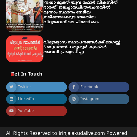
‘നഷാ മുക്ത് യുവ ഫോർ വികസിത്
ഭാരത്’ ജലച്ചായചിത്രരചനയിൽ
അരങ്ങ് 2026′ ആഗസ്റ്റ് 8, 9
മൂന്നാം സ്ഥാനം നേടിയ
തീയതികളിൽ
ഇരിങ്ങാലക്കുട ഭാരതീയ
വിദ്യാഭവനിലെ ചിന്മയ് കെ
വിദ്യാഭ്യാസ സ്ഥാപനങ്ങള്‍ക്ക് ഓഗസ്റ്റ്
5 ബുധനാഴ്ച തൃശൂർ കളക്ടർ
അവധി പ്രഖ്യാപിച്ചു
Get In Touch
Twitter
Facebook
LinkedIn
Instagram
YouTube
All Rights Reserved to irinjalakudalive.com Powered