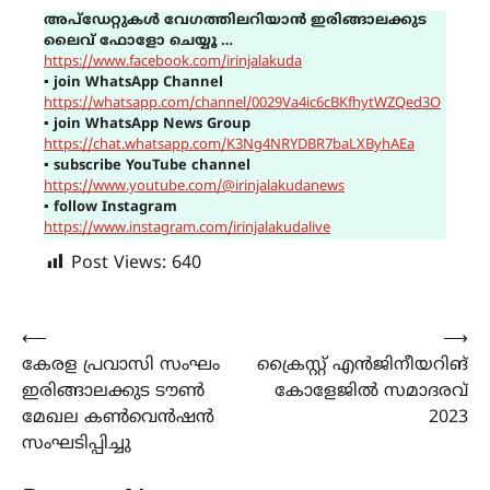
അപ്ഡേറ്റുകൾ വേഗത്തിലറിയാൻ ഇരിങ്ങാലക്കുട
ലൈവ് ഫോളോ ചെയ്യൂ …
https://www.facebook.com/irinjalakuda
▪
join WhatsApp Channel
https://whatsapp.com/channel/0029Va4ic6cBKfhytWZQed3O
▪
join WhatsApp News Group
https://chat.whatsapp.com/K3Ng4NRYDBR7baLXByhAEa
▪
subscribe YouTube channel
https://www.youtube.com/@irinjalakudanews
▪
follow Instagram
https://www.instagram.com/irinjalakudalive
Post Views:
640
Post
⟵
⟶
കേരള പ്രവാസി സംഘം
ക്രൈസ്റ്റ് എൻജിനീയറിങ്
navigation
ഇരിങ്ങാലക്കുട ടൗൺ
കോളേജിൽ സമാദരവ്
മേഖല കൺവെൻഷൻ
2023
സംഘടിപ്പിച്ചു