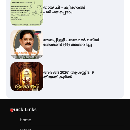
തായ് ചി – ക്വിഗോങ്ങ്
പരിചയപ്പെടാം
തേലപ്പിളളി പാറേമൽ വറീത്
തോമാസ് (69) അന്തരിച്ചു
അരങ്ങ് 2026′ ആഗസ്റ്റ് 8, 9
തീയതികളിൽ
ഇടത്തരം മഴയ്ക്കും കാറ്റിനും
സാധ്യത ഇരിങ്ങാലക്കുടയിൽ 4.4
Quick Links
മില്ലി മീറ്റർ മഴ ലഭിച്ചു
Home