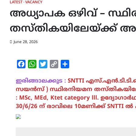
LATEST
VACANCY
അധ്യാപക ഒഴിവ് – സ്ഥ
തസ്തികയിലേയ്ക്ക് അപ
June 28, 2026
Facebook
WhatsApp
Twitter
Copy
Share
Link
ഇരിങ്ങാലക്കുട :
SNTTI എസ്.എൻ.ടി.ടി.ഐ
സയൻസ് ) സ്ഥിരനിയമന തസ്തികയിലേയ്
: MSc, MEd, Ktet category lll. ഉദ്യോ
30/6/26 ന് രാവിലെ 10മണിക്ക് SNTTI