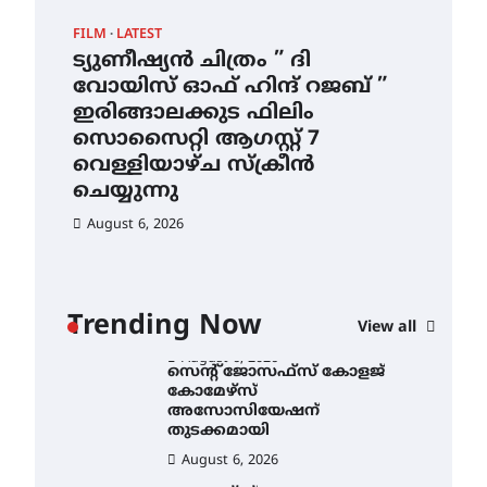
ഇടത്തരം മഴയ്ക്കും കാറ്റിനും
FILM
LATEST
CAM
സാധ്യത ഇരിങ്ങാലക്കുടയിൽ
4.4 മില്ലി മീറ്റർ മഴ ലഭിച്ചു
ട്യുണീഷ്യൻ ചിത്രം ” ദി
സെ
വോയിസ് ഓഫ് ഹിന്ദ് റജബ് ”
ക
August 6, 2026
ഇരിങ്ങാലക്കുട ഫിലിം
തു
ഐ.ഐ.ടി മദ്രാസ്സിൽ നിന്നും
സൊസൈറ്റി ആഗസ്റ്റ് 7
ഡോക്ടറേറ്റ് – ഇരിങ്ങാലക്കുട
Au
സ്വദേശി ആതിര എം കെ
വെള്ളിയാഴ്ച സ്‌ക്രീൻ
യുടെ നേട്ടം പ്രതിസന്ധികളോട്
ചെയ്യുന്നു
പൊരുതി
August 6, 2026
August 5, 2026
ട്യുണീഷ്യൻ ചിത്രം ” ദി
വോയിസ് ഓഫ് ഹിന്ദ് റജബ് ”
ഇരിങ്ങാലക്കുട ഫിലിം
സൊസൈറ്റി ആഗസ്റ്റ് 7
ാ
വെള്ളിയാഴ്ച സ്‌ക്രീൻ
Trending Now
View all
ചെയ്യുന്നു
ൻ
August 6, 2026
സെന്റ് ജോസഫ്സ് കോളജ്
കോമേഴ്‌സ്
അസോസിയേഷന്
തുടക്കമായി
August 6, 2026