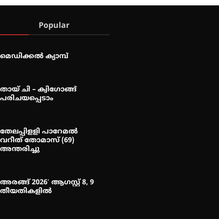
Popular
മെഡിക്കൽ ക്യാമ്പ്
തായ് ചി – ക്വിഗോങ്ങ്
പരിചയപ്പെടാം
തേലപ്പിളളി പാറേമൽ
വറീത് തോമാസ് (69)
അന്തരിച്ചു
അരങ്ങ് 2026′ ആഗസ്റ്റ് 8, 9
തീയതികളിൽ