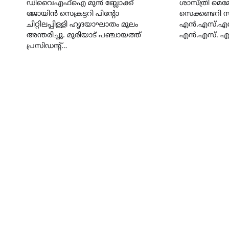
ഡിവൈഎഫ്ഐ മുൻ ബ്ലോക്ക്
ശാസ്ത്രി മ
ജോയിൻ സെക്രട്ടറി പിന്റോ
സെക്കണ്ടറി 
ചിറ്റിലപ്പിള്ളി ഹൃദയാഘാതം മൂലം
എൻ.എസ്.എസ് 
അന്തരിച്ചു. മുരിയാട് പഞ്ചായത്ത്‌
എൻ.എസ്. എസ
പ്രസിഡന്റ്‌…