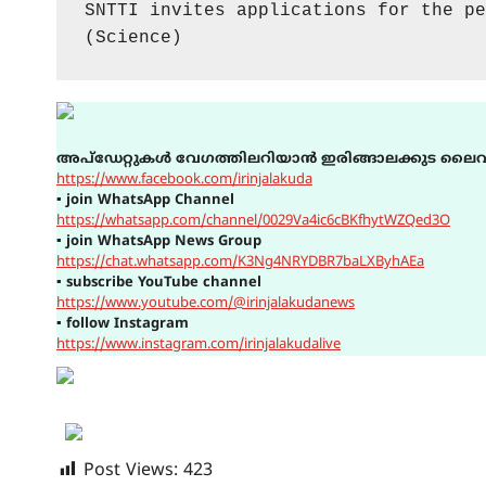
SNTTI invites applications for the pe
(Science)
അപ്ഡേറ്റുകൾ വേഗത്തിലറിയാൻ ഇരിങ്ങാലക്കുട ലൈവ
https://www.facebook.com/irinjalakuda
▪
join WhatsApp Channel
https://whatsapp.com/channel/0029Va4ic6cBKfhytWZQed3O
▪
join WhatsApp News Group
https://chat.whatsapp.com/K3Ng4NRYDBR7baLXByhAEa
▪
subscribe YouTube channel
https://www.youtube.com/@irinjalakudanews
▪
follow Instagram
https://www.instagram.com/irinjalakudalive
Post Views:
423