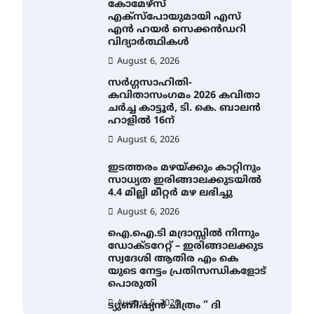
കോമേഴ്സ്
എക്സ്പോയുമായി എസ്
എൻ ഹയർ സെക്കൻഡറി
വിദ്യാർത്ഥികൾ
August 6, 2026
സർഗ്ഗസാഹിതി-
കവിതാസംഗമം 2026 കവിതാ
ചർച്ച കാട്ടൂർ, ടി. കെ. ബാലൻ
ഹാളിൽ 16ന്
August 6, 2026
ഇടത്തരം മഴയ്ക്കും കാറ്റിനും
സാധ്യത ഇരിങ്ങാലക്കുടയിൽ
4.4 മില്ലി മീറ്റർ മഴ ലഭിച്ചു
August 6, 2026
ഐ.ഐ.ടി മദ്രാസ്സിൽ നിന്നും
ഡോക്ടറേറ്റ് – ഇരിങ്ങാലക്കുട
സ്വദേശി ആതിര എം കെ
യുടെ നേട്ടം പ്രതിസന്ധികളോട്
പൊരുതി
August 5, 2026
ട്യുണീഷ്യൻ ചിത്രം ” ദി