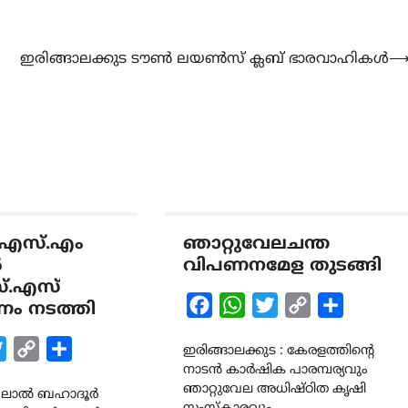
ഇരിങ്ങാലക്കുട ടൗൺ ലയൺസ് ക്ലബ് ഭാരവാഹികൾ
എസ്.എം
ഞാറ്റുവേലചന്ത
ൽ
വിപണനമേള തുടങ്ങി
്.എസ്
Facebook
WhatsApp
Twitter
Copy
Share
ം നടത്തി
Link
k
tsApp
Twitter
Copy
Share
ഇരിങ്ങാലക്കുട : കേരളത്തിന്റെ
നാടൻ കാർഷിക പാരമ്പര്യവും
Link
ഞാറ്റുവേല അധിഷ്ഠിത കൃഷി
 : ലാൽ ബഹാദൂർ