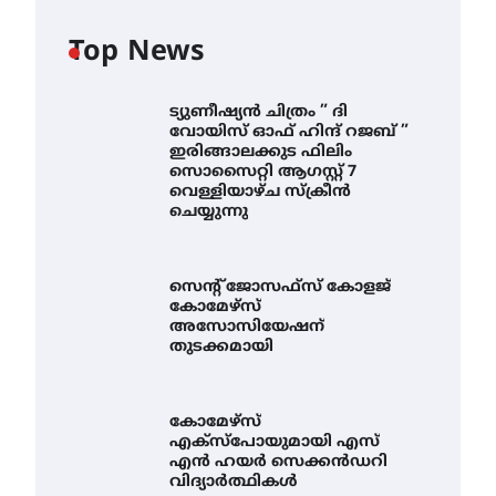
Top News
ട്യുണീഷ്യൻ ചിത്രം ” ദി
വോയിസ് ഓഫ് ഹിന്ദ് റജബ് ”
ഇരിങ്ങാലക്കുട ഫിലിം
സൊസൈറ്റി ആഗസ്റ്റ് 7
വെള്ളിയാഴ്ച സ്‌ക്രീൻ
ചെയ്യുന്നു
സെന്റ് ജോസഫ്സ് കോളജ്
കോമേഴ്‌സ്
അസോസിയേഷന്
തുടക്കമായി
കോമേഴ്സ്
എക്സ്പോയുമായി എസ്
എൻ ഹയർ സെക്കൻഡറി
വിദ്യാർത്ഥികൾ