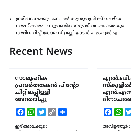
Post
⟵
ഇരിങ്ങാലക്കുട ജനറൽ ആശുപത്രിക്ക് ദേശീയ
അംഗീകാരം ; സൂപ്രണ്ടിനേയും ജീവനക്കാരെയും
navigation
അഭിനന്ദിച്ച് തോമസ് ഉണ്ണിയാടൻ എം.എൽ.എ
Recent News
സാമൂഹിക
എൽ.ബി.
പ്രവർത്തകൻ പിന്റോ
സ്കൂളി
ചിറ്റിലപ്പിള്ളി
എൻ.എസ
അന്തരിച്ചു
ദിനാചരണ
Facebook
WhatsApp
Twitter
Copy
Share
Faceboo
Wha
Link
ഇരിങ്ങാലക്കുട :
അവിട്ടത്തൂർ