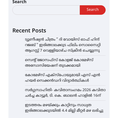
Search
Search
Recent Posts
ട്യുണീഷ്യൻ ചിത്രം ” ദി വോയിസ് ഓഫ് ഹിന്ദ്
റജബ് ” ഇരിങ്ങാലക്കുട ഫിലിം സൊസൈറ്റി
ആഗസ്റ്റ് 7 വെള്ളിയാഴ്ച സ്‌ക്രീൻ ചെയ്യുന്നു
സെന്റ് ജോസഫ്സ് കോളജ് കോമേഴ്‌സ്
അസോസിയേഷന് തുടക്കമായി
കോമേഴ്സ് എക്സ്പോയുമായി എസ് എൻ
ഹയർ സെക്കൻഡറി വിദ്യാർത്ഥികൾ
സർഗ്ഗസാഹിതി- കവിതാസംഗമം 2026 കവിതാ
ചർച്ച കാട്ടൂർ, ടി. കെ. ബാലൻ ഹാളിൽ 16ന്
ഇടത്തരം മഴയ്ക്കും കാറ്റിനും സാധ്യത
ഇരിങ്ങാലക്കുടയിൽ 4.4 മില്ലി മീറ്റർ മഴ ലഭിച്ചു