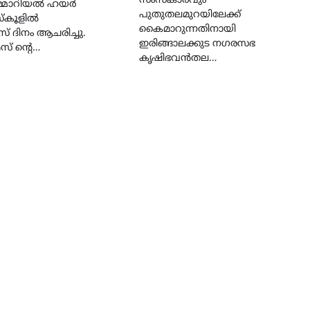
സംസ്കാരവും
െമ്മോറിയൽ ഹയർ
പുതുതലമുറയിലേക്ക്
സ്കൂളിൽ
കൈമാറുന്നതിനായി
ദിനം ആചരിച്ചു.
ഇരിങ്ങാലക്കുട നഗരസഭ
് ൻ്റെ…
കൃഷിഭവൻതല…
LATEST
LITERATURE
സർഗ്ഗസാഹിതി-
കവിതാസംഗമം 2026 കവിത
ചർച്ച കാട്ടൂർ, ടി. കെ. ബാല
ഹാളിൽ 16ന്
August 6, 2026