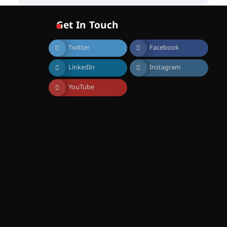
വോയിസ് ഓഫ് ഹിന്ദ് റജബ് ”
ഇരിങ്ങാലക്കുട ഫിലിം
സൊസൈറ്റി ആഗസ്റ്റ് 7
Get In Touch
വെള്ളിയാഴ്ച സ്‌ക്രീൻ
ചെയ്യുന്നു
Twitter
Facebook
August 6, 2026
സെന്റ് ജോസഫ്സ് കോളജ്
LinkedIn
Instagram
കോമേഴ്‌സ്
അസോസിയേഷന്
തുടക്കമായി
YouTube
August 6, 2026
കോമേഴ്സ്
എക്സ്പോയുമായി എസ്
എൻ ഹയർ സെക്കൻഡറി
വിദ്യാർത്ഥികൾ
August 6, 2026
സർഗ്ഗസാഹിതി-
കവിതാസംഗമം 2026 കവിതാ
ചർച്ച കാട്ടൂർ, ടി. കെ. ബാലൻ
ഹാളിൽ 16ന്
August 6, 2026