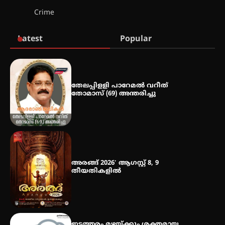
ഇടത്തരം മഴയ്ക്കും കാറ്റിനും
Crime
സാധ്യത ഇരിങ്ങാലക്കുടയിൽ 4.4
മില്ലി മീറ്റർ മഴ ലഭിച്ചു
Latest
Popular
ഐ.ഐ.ടി മദ്രാസ്സിൽ നിന്നും
ഡോക്ടറേറ്റ് – ഇരിങ്ങാലക്കുട
സ്വദേശി ആതിര എം കെ യുടെ
നേട്ടം പ്രതിസന്ധികളോട് പൊരുതി
തേലപ്പിളളി പാറേമൽ വറീത്
തോമാസ് (69) അന്തരിച്ചു
മെഡിക്കൽ ക്യാമ്പ്
അരങ്ങ് 2026′ ആഗസ്റ്റ് 8, 9
തീയതികളിൽ
തായ് ചി – ക്വിഗോങ്ങ്
പരിചയപ്പെടാം
ഇടത്തരം മഴയ്ക്കും ശക്തമായ