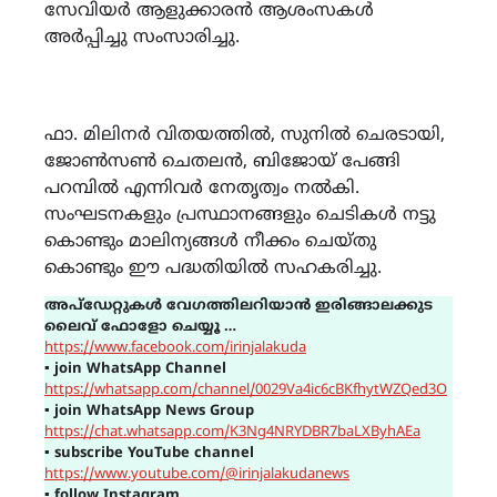
സേവിയർ ആളുക്കാരൻ ആശംസകൾ
അർപ്പിച്ചു സംസാരിച്ചു.
ഫാ. മിലിനർ വിതയത്തിൽ, സുനിൽ ചെരടായി,
ജോൺസൺ ചെതലൻ, ബിജോയ് പേങ്ങി
പറമ്പിൽ എന്നിവർ നേതൃത്വം നൽകി.
സംഘടനകളും പ്രസ്ഥാനങ്ങളും ചെടികൾ നട്ടു
കൊണ്ടും മാലിന്യങ്ങൾ നീക്കം ചെയ്തു
കൊണ്ടും ഈ പദ്ധതിയിൽ സഹകരിച്ചു.
അപ്ഡേറ്റുകൾ വേഗത്തിലറിയാൻ ഇരിങ്ങാലക്കുട
ലൈവ് ഫോളോ ചെയ്യൂ …
https://www.facebook.com/irinjalakuda
▪
join WhatsApp Channel
https://whatsapp.com/channel/0029Va4ic6cBKfhytWZQed3O
▪
join WhatsApp News Group
https://chat.whatsapp.com/K3Ng4NRYDBR7baLXByhAEa
▪
subscribe YouTube channel
https://www.youtube.com/@irinjalakudanews
▪
follow Instagram