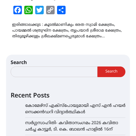
Facebook
WhatsApp
Twitter
Copy
Share
Link
ഇരിങ്ങാലക്കുട : കൂടല്‍മാണിക്യം ഭരത സ്വാമി ക്ഷേത്രം,
പായമ്മല്‍ ശത്രുഘ്ന ക്ഷേത്രം, തൃപ്രയാർ ശ്രീരാമ ക്ഷേത്രം,
തിരുമൂഴിക്കുളം ശ്രീലക്ഷ്മണപ്പെരുമാള്‍ ക്ഷേത്രം…
Search
Search
Recent Posts
കോമേഴ്സ് എക്സ്പോയുമായി എസ് എൻ ഹയർ
സെക്കൻഡറി വിദ്യാർത്ഥികൾ
സർഗ്ഗസാഹിതി- കവിതാസംഗമം 2026 കവിതാ
ചർച്ച കാട്ടൂർ, ടി. കെ. ബാലൻ ഹാളിൽ 16ന്