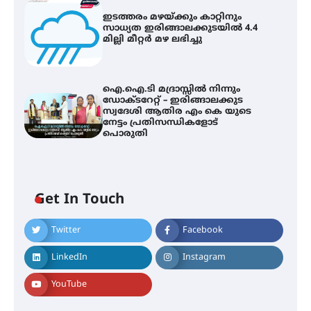
ഇടത്തരം മഴയ്ക്കും കാറ്റിനും
സാധ്യത ഇരിങ്ങാലക്കുടയിൽ 4.4
മില്ലി മീറ്റർ മഴ ലഭിച്ചു
ഐ.ഐ.ടി മദ്രാസ്സിൽ നിന്നും
ഡോക്ടറേറ്റ് – ഇരിങ്ങാലക്കുട
സ്വദേശി ആതിര എം കെ യുടെ
നേട്ടം പ്രതിസന്ധികളോട്
പൊരുതി
Get In Touch
Twitter
Facebook
സർഗ്ഗസാഹിതി- കവിതാസംഗമം
2026 കവിതാ ചർച്ച കാട്ടൂർ, ടി. കെ.
LinkedIn
Instagram
ബാലൻ ഹാളിൽ 16ന്
YouTube