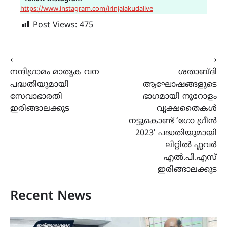
https://www.instagram.com/irinjalakudalive
Post Views:
475
Post
⟵
⟶
നന്ദിഗ്രാമം മാതൃക വന
ശതാബ്ദി
navigation
പദ്ധതിയുമായി
ആഘോഷങ്ങളുടെ
സേവാഭാരതി
ഭാഗമായി നൂറോളം
ഇരിങ്ങാലക്കുട
വൃക്ഷതൈകൾ
നട്ടുകൊണ്ട് ‘ഗോ ഗ്രീൻ
2023’ പദ്ധതിയുമായി
ലിറ്റിൽ ഫ്ലവർ
എൽ.പി.എസ്
ഇരിങ്ങാലക്കുട
Recent News