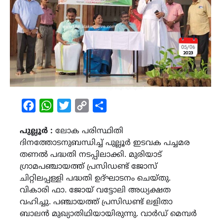
Facebook
WhatsApp
Twitter
Copy
Share
Link
പുല്ലൂർ :
ലോക പരിസ്ഥിതി
ദിനത്തോടനുബന്ധിച്ച് പുല്ലൂർ ഇടവക പച്ചമര
തണൽ പദ്ധതി നടപ്പിലാക്കി. മുരിയാട്
ഗ്രാമപഞ്ചായത്ത് പ്രസിഡണ്ട് ജോസ്
ചിറ്റിലപ്പള്ളി പദ്ധതി ഉദ്ഘാടനം ചെയ്തു.
വികാരി ഫാ. ജോയ് വട്ടോലി അധ്യക്ഷത
വഹിച്ചു. പഞ്ചായത്ത് പ്രസിഡണ്ട് ലളിതാ
ബാലൻ മുഖ്യാതിഥിയായിരുന്നു. വാർഡ് മെമ്പർ