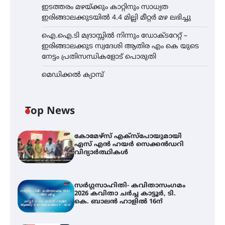
ഇടത്തരം മഴയ്ക്കും കാറ്റിനും സാധ്യത
ഇരിങ്ങാലക്കുടയിൽ 4.4 മില്ലി മീറ്റർ മഴ ലഭിച്ചു
ഐ.ഐ.ടി മദ്രാസ്സിൽ നിന്നും ഡോക്ടറേറ്റ് –
ഇരിങ്ങാലക്കുട സ്വദേശി ആതിര എം കെ യുടെ
നേട്ടം പ്രതിസന്ധികളോട് പൊരുതി
മെഡിക്കൽ ക്യാമ്പ്
Top News
കോമേഴ്സ് എക്സ്പോയുമായി
എസ് എൻ ഹയർ സെക്കൻഡറി
വിദ്യാർത്ഥികൾ
സർഗ്ഗസാഹിതി- കവിതാസംഗമം
2026 കവിതാ ചർച്ച കാട്ടൂർ, ടി.
കെ. ബാലൻ ഹാളിൽ 16ന്