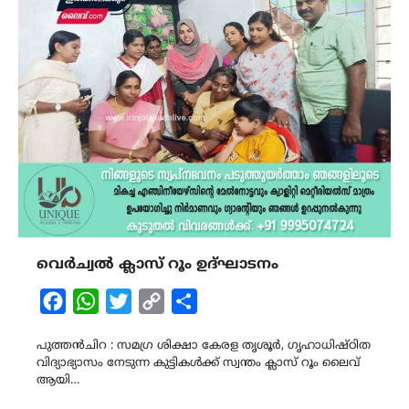
വെർച്വൽ ക്ലാസ് റൂം ഉദ്ഘാടനം
Facebook
WhatsApp
Twitter
Copy
Share
Link
പുത്തൻചിറ : സമഗ്ര ശിക്ഷാ കേരള തൃശൂർ, ഗൃഹാധിഷ്ഠിത
വിദ്യാഭ്യാസം നേടുന്ന കുട്ടികൾക്ക് സ്വന്തം ക്ലാസ് റൂം ലൈവ്
ആയി…