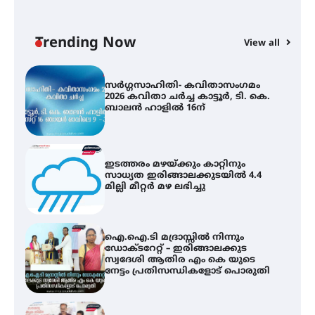
കോമേഴ്സ് എക്സ്പോയുമായി
എസ് എൻ ഹയർ സെക്കൻഡറി
വിദ്യാർത്ഥികൾ
Trending Now
View all
സർഗ്ഗസാഹിതി- കവിതാസംഗമം
2026 കവിതാ ചർച്ച കാട്ടൂർ, ടി. കെ.
ബാലൻ ഹാളിൽ 16ന്
ഇടത്തരം മഴയ്ക്കും കാറ്റിനും
സാധ്യത ഇരിങ്ങാലക്കുടയിൽ 4.4
മില്ലി മീറ്റർ മഴ ലഭിച്ചു
ഐ.ഐ.ടി മദ്രാസ്സിൽ നിന്നും
ഡോക്ടറേറ്റ് – ഇരിങ്ങാലക്കുട
സ്വദേശി ആതിര എം കെ യുടെ
നേട്ടം പ്രതിസന്ധികളോട് പൊരുതി