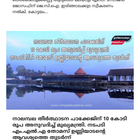
തെരഞ്ഞെടുക്കപ്പെട്ട ആദ്യത്തെ മലയാളി എം.പി. സോജൻ
ജോസഫിന് ജെ.സി.ഐ. ഇരിങ്ങാലക്കുട സ്വീകരണം
നൽകി. കോട്ടയം…
നാലമ്പല തീർത്ഥാടന പാക്കേജിന് 10 കോടി
രൂപ അനുവദിച്ച്‌ മുഖ്യമന്ത്രി. നടപടി
എം.എൽ.എ തോമസ് ഉണ്ണിയാടന്റെ
ആവശ്യത്തെ തുടർന്ന്