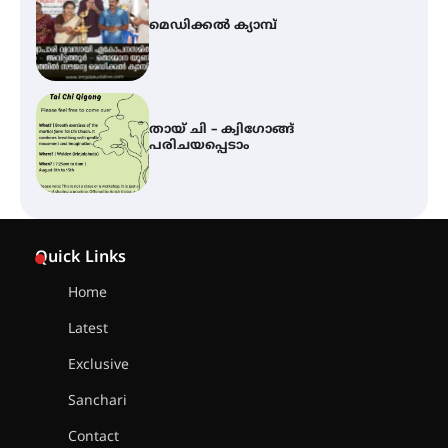
മെഡിക്കൽ ക്യാമ്പ്
തായ് ചി – ക്വിഗോങ്ങ്
പരിചയപ്പെടാം
കോമേഴ്സ് എക്സ്പോയുമായി
എസ് എൻ ഹയർ സെക്കൻഡറി
Quick Links
വിദ്യാർത്ഥികൾ
Home
Latest
സർഗ്ഗസാഹിതി- കവിതാസംഗമം
2026 കവിതാ ചർച്ച കാട്ടൂർ, ടി. കെ.
Exclusive
ബാലൻ ഹാളിൽ 16ന്
Sanchari
Contact