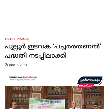
LATEST
NATURE
പുല്ലൂർ ഇടവക ‘പച്ചമരതണൽ’
പദ്ധതി നടപ്പിലാക്കി
June 5, 2023