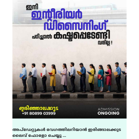
അപ്ഡേറ്റുകൾ വേഗത്തിലറിയാൻ ഇരിങ്ങാലക്കുട
ലൈവ് ഫോളോ ചെയ്യൂ …