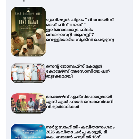
ട്യുണീഷ്യൻ ചിത്രം ” ദി വോയിസ്
ഓഫ് ഹിന്ദ് റജബ് ”
ഇരിങ്ങാലക്കുട ഫിലിം
സൊസൈറ്റി ആഗസ്റ്റ് 7
വെള്ളിയാഴ്ച സ്‌ക്രീൻ ചെയ്യുന്നു
സെന്റ് ജോസഫ്സ് കോളജ്
കോമേഴ്‌സ് അസോസിയേഷന്
തുടക്കമായി
കോമേഴ്സ് എക്സ്പോയുമായി
എസ് എൻ ഹയർ സെക്കൻഡറി
വിദ്യാർത്ഥികൾ
സർഗ്ഗസാഹിതി- കവിതാസംഗമം
2026 കവിതാ ചർച്ച കാട്ടൂർ, ടി.
കെ. ബാലൻ ഹാളിൽ 16ന്