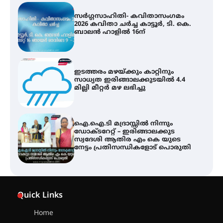
ഇടത്തരം മഴയ്ക്കും കാറ്റിനും
സാധ്യത ഇരിങ്ങാലക്കുടയിൽ 4.4
മില്ലി മീറ്റർ മഴ ലഭിച്ചു
ഐ.ഐ.ടി മദ്രാസ്സിൽ നിന്നും
ഡോക്ടറേറ്റ് – ഇരിങ്ങാലക്കുട
സ്വദേശി ആതിര എം കെ യുടെ
നേട്ടം പ്രതിസന്ധികളോട് പൊരുതി
ട്യുണീഷ്യൻ ചിത്രം ” ദി വോയിസ്
ഓഫ് ഹിന്ദ് റജബ് ” ഇരിങ്ങാലക്കുട
ഫിലിം സൊസൈറ്റി ആഗസ്റ്റ് 7
വെള്ളിയാഴ്ച സ്‌ക്രീൻ ചെയ്യുന്നു
സെന്റ് ജോസഫ്സ് കോളജ്
കോമേഴ്‌സ് അസോസിയേഷന്
Quick Links
തുടക്കമായി
Home