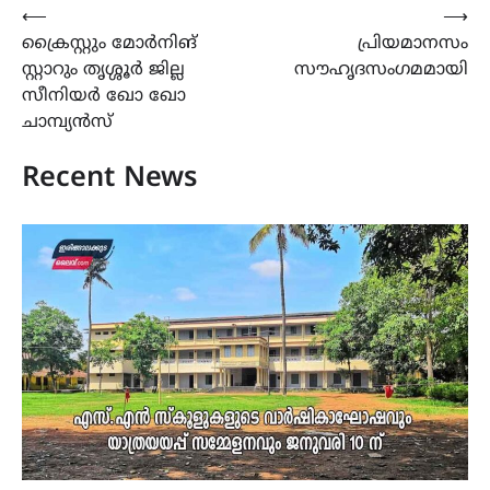
Post
⟵
⟶
ക്രൈസ്റ്റും മോർനിങ്
പ്രിയമാനസം
navigation
സ്റ്റാറും തൃശ്ശൂർ ജില്ല
സൗഹൃദസംഗമമായി
സീനിയർ ഖോ ഖോ
ചാമ്പ്യൻസ്
Recent News