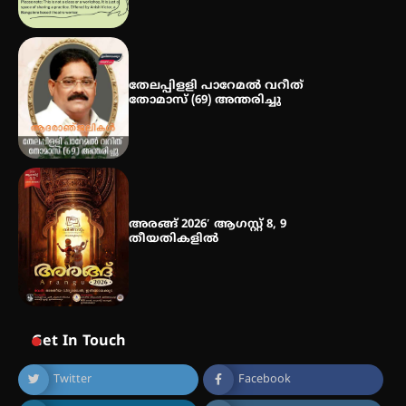
തേലപ്പിളളി പാറേമൽ വറീത്
തോമാസ് (69) അന്തരിച്ചു
അരങ്ങ് 2026′ ആഗസ്റ്റ് 8, 9
തീയതികളിൽ
Get In Touch
Twitter
Facebook