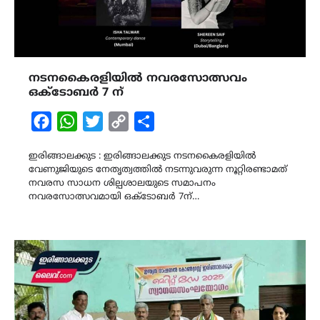
നടനകൈരളിയിൽ നവരസോത്സവം
ഒക്ടോബർ 7 ന്
Facebook
WhatsApp
Twitter
Copy
Share
Link
ഇരിങ്ങാലക്കുട : ഇരിങ്ങാലക്കുട നടനകൈരളിയിൽ
വേണുജിയുടെ നേതൃത്വത്തിൽ നടന്നുവരുന്ന നൂറ്റിരണ്ടാമത്
നവരസ സാധന ശില്പശാലയുടെ സമാപനം
നവരസോത്സവമായി ഒക്ടോബർ 7ന്…