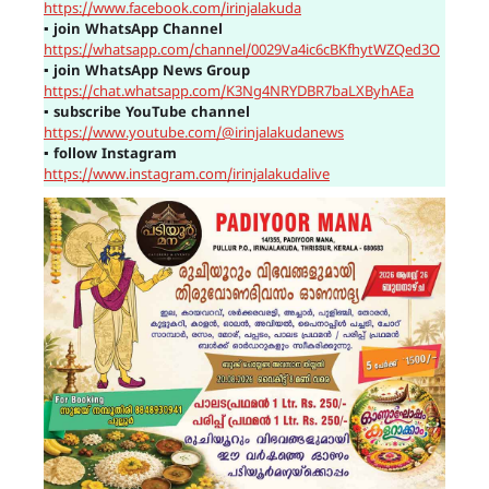
https://www.facebook.com/irinjalakuda
▪
join WhatsApp Channel
https://whatsapp.com/channel/0029Va4ic6cBKfhytWZQed3O
▪
join WhatsApp News Group
https://chat.whatsapp.com/K3Ng4NRYDBR7baLXByhAEa
▪
subscribe YouTube channel
https://www.youtube.com/@irinjalakudanews
▪
follow Instagram
https://www.instagram.com/irinjalakudalive