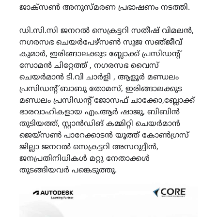
ജാക്സൺ അനുസ്മരണ പ്രഭാഷണം നടത്തി.
ഡി.സി.സി ജനറൽ സെക്രട്ടറി സതീഷ് വിമലൻ,
നഗരസഭ ചെയർപേഴ്സൺ സുജ സഞ്‌ജീവ്
കുമാർ, ഇരിങ്ങാലക്കുട ബ്ലോക്ക് പ്രസിഡന്റ്
സോമൻ ചിറ്റേത്ത് , നഗരസഭ വൈസ്
ചെയർമാൻ ടി.വി ചാർളി , ആളൂർ മണ്ഡലം
പ്രസിഡന്റ് ബാബു തോമസ്, ഇരിങ്ങാലക്കുട
മണ്ഡലം പ്രസിഡന്റ് ജോസഫ് ചാക്കോ,ബ്ലോക്ക്‌
ഭാരവാഹികളായ എം.ആർ ഷാജു, ബിബിൻ
തുടിയത്ത്, സ്റ്റാൻഡിങ് കമ്മിറ്റി ചെയർമാൻ
ജെയ്സൺ പാറേക്കാടൻ യൂത്ത് കോൺഗ്രസ്
ജില്ലാ ജനറൽ സെക്രട്ടറി അസറുദ്ദീൻ,
ജനപ്രതിനിധികൾ മറ്റു നേതാക്കൾ
തുടങ്ങിയവർ പങ്കെടുത്തു.