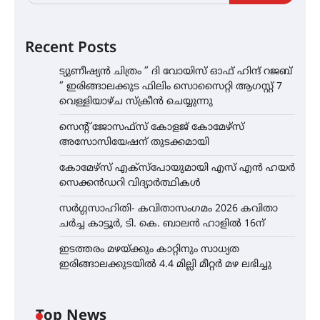
Recent Posts
ട്യുണീഷ്യൻ ചിത്രം ” ദി വോയിസ് ഓഫ് ഹിന്ദ് റജബ്
” ഇരിങ്ങാലക്കുട ഫിലിം സൊസൈറ്റി ആഗസ്റ്റ് 7
വെള്ളിയാഴ്ച സ്‌ക്രീൻ ചെയ്യുന്നു
സെന്റ് ജോസഫ്സ് കോളജ് കോമേഴ്‌സ്
അസോസിയേഷന് തുടക്കമായി
കോമേഴ്സ് എക്സ്പോയുമായി എസ് എൻ ഹയർ
സെക്കൻഡറി വിദ്യാർത്ഥികൾ
സർഗ്ഗസാഹിതി- കവിതാസംഗമം 2026 കവിതാ
ചർച്ച കാട്ടൂർ, ടി. കെ. ബാലൻ ഹാളിൽ 16ന്
ഇടത്തരം മഴയ്ക്കും കാറ്റിനും സാധ്യത
ഇരിങ്ങാലക്കുടയിൽ 4.4 മില്ലി മീറ്റർ മഴ ലഭിച്ചു
Top News