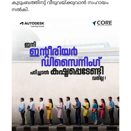
കുടുംബത്തിനു് വീടുവയ്ക്കുവാൻ സഹായം
നൽകി.