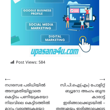
Post Views:
584
Post
⟵
⟶
നഗരസഭ പരിധിയിൽ
സി.പി.ഐ(എം) പോളിറ്റ്
navigation
അനുമതിയില്ലാതെ
ബ്യൂറോ അംഗം ബൃന്ദ
കെട്ടിടം പണിയുകയോ
കാരാട്ട്
നിലവിലെ കെട്ടിടത്തിൽ
ഇരിങ്ങാലക്കുടയിൽ –
മാറ്റം വരുത്തുകയോ
തത്സമയം ഇരിങ്ങാലക്കുട