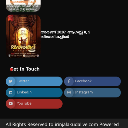
അരങ്ങ് 2026′ ആഗസ്റ്റ് 8, 9
തീയതികളിൽ
Get In Touch
Twitter
Facebook
LinkedIn
Instagram
YouTube
All Rights Reserved to irinjalakudalive.com Powered