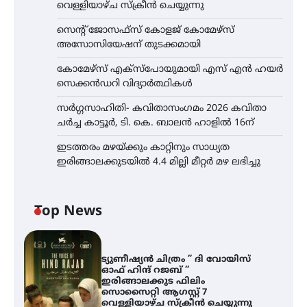
വെള്ളിയാഴ്ച സ്‌ക്രീൻ ചെയ്യുന്നു
സെന്റ് ജോസഫ്സ് കോളജ് കോമേഴ്‌സ്
അസോസിയേഷന് തുടക്കമായി
കോമേഴ്സ് എക്സ്പോയുമായി എസ് എൻ ഹയർ
സെക്കൻഡറി വിദ്യാർത്ഥികൾ
സർഗ്ഗസാഹിതി- കവിതാസംഗമം 2026 കവിതാ
ചർച്ച കാട്ടൂർ, ടി. കെ. ബാലൻ ഹാളിൽ 16ന്
ഇടത്തരം മഴയ്ക്കും കാറ്റിനും സാധ്യത
ഇരിങ്ങാലക്കുടയിൽ 4.4 മില്ലി മീറ്റർ മഴ ലഭിച്ചു
Top News
ട്യുണീഷ്യൻ ചിത്രം ” ദി വോയിസ്
ഓഫ് ഹിന്ദ് റജബ് ”
ഇരിങ്ങാലക്കുട ഫിലിം
സൊസൈറ്റി ആഗസ്റ്റ് 7
വെള്ളിയാഴ്ച സ്‌ക്രീൻ ചെയ്യുന്നു