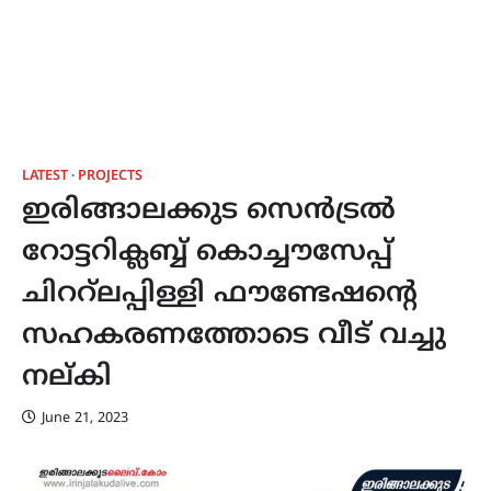
LATEST
PROJECTS
ഇരിങ്ങാലക്കുട സെൻട്രൽ
റോട്ടറിക്ലബ്ബ് കൊച്ചൗസേപ്പ്
ചിററ്ലപ്പിള്ളി ഫൗണ്ടേഷന്‍റെ
സഹകരണത്തോടെ വീട് വച്ചു
നല്കി
June 21, 2023