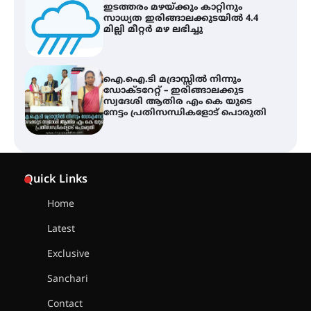
ഐ.ഐ.ടി മദ്രാസ്സിൽ നിന്നും
ഡോക്ടറേറ്റ് – ഇരിങ്ങാലക്കുട
സ്വദേശി ആതിര എം കെ യുടെ
നേട്ടം പ്രതിസന്ധികളോട് പൊരുതി
ട്യുണീഷ്യൻ ചിത്രം ” ദി വോയിസ്
ഓഫ് ഹിന്ദ് റജബ് ” ഇരിങ്ങാലക്കുട
ഫിലിം സൊസൈറ്റി ആഗസ്റ്റ് 7
വെള്ളിയാഴ്ച സ്‌ക്രീൻ ചെയ്യുന്നു
സെന്റ് ജോസഫ്സ് കോളജ്
കോമേഴ്‌സ് അസോസിയേഷന്
Quick Links
തുടക്കമായി
Home
Latest
കോമേഴ്സ് എക്സ്പോയുമായി
എസ് എൻ ഹയർ സെക്കൻഡറി
Exclusive
വിദ്യാർത്ഥികൾ
Sanchari
Contact