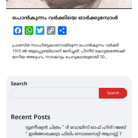
പൊൻകുന്നം വർക്കിയെ ഓർക്കുമ്പോൾ
Facebook
WhatsApp
Twitter
Copy
Share
Link
പ്രശസ്ത സാഹിത്യകാരനായിരുന്ന പൊൻകുന്നം വർക്കി
1910 ൽ ആലപ്പുഴയിലാണ് ജനിച്ചത്. പിന്നീട് കോട്ടയത്തേക്ക്
മാറിയ അദ്ദേഹം, നാടകവും ചെറുകഥയുമായി 50…
Search
Search
Recent Posts
ട്യുണീഷ്യൻ ചിത്രം ” ദി വോയിസ് ഓഫ് ഹിന്ദ് റജബ്
” ഇരിങ്ങാലക്കുട ഫിലിം സൊസൈറ്റി ആഗസ്റ്റ് 7