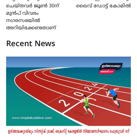
ചെയ്തവർ ജൂൺ 30ന്
ലൈവ് ഡോട്ട് കോമിൽ
മുൻപ് വിവരം
നഗരസഭയിൽ
അറിയിക്കേണ്ടതാണ്
Recent News