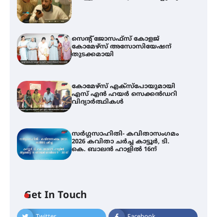
സെന്റ് ജോസഫ്സ് കോളജ്
കോമേഴ്‌സ് അസോസിയേഷന്
തുടക്കമായി
കോമേഴ്സ് എക്സ്പോയുമായി
എസ് എൻ ഹയർ സെക്കൻഡറി
വിദ്യാർത്ഥികൾ
സർഗ്ഗസാഹിതി- കവിതാസംഗമം
2026 കവിതാ ചർച്ച കാട്ടൂർ, ടി.
കെ. ബാലൻ ഹാളിൽ 16ന്
Get In Touch
Twitter
Facebook