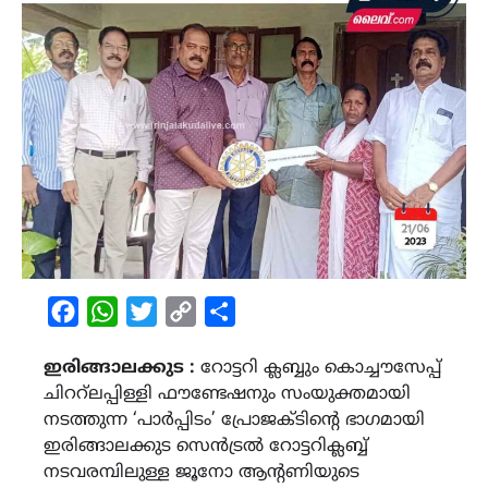
Facebook
WhatsApp
Twitter
Copy
Share
Link
ഇരിങ്ങാലക്കുട :
റോട്ടറി ക്ലബ്ബും കൊച്ചൗസേപ്പ്
ചിററ്ലപ്പിള്ളി ഫൗണ്ടേഷനും സംയുക്തമായി
നടത്തുന്ന ‘പാർപ്പിടം’ പ്രോജക്ടിന്‍റെ ഭാഗമായി
ഇരിങ്ങാലക്കുട സെൻട്രൽ റോട്ടറിക്ലബ്ബ്
നടവരമ്പിലുള്ള ജൂനോ ആന്റണിയുടെ