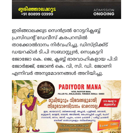
ഇരിങ്ങാലക്കുട സെൻട്രൽ റോട്ടറിക്ലബ്ബ്
പ്രസിഡന്റ് ഡേവീസ് കരപറമ്പിൽ
താക്കോൽദാനം നിർവഹിച്ചു. ഡിസ്ട്രിക്ക്ട്
ഡയറക്ടർ ടി.പി സബാസ്റ്റ്യൻ, സെക്രട്ടറി
ജോജോ കെ. ജെ, ക്ലബ്ബ് ഭാരവാഹികളായ പി.ടി
ജോർജ്ജ്, ജോൺ കെ. വി, സി. ഡി. ജോണി
എന്നിവർ അനുമോദനങ്ങൾ അറിയിച്ചു.