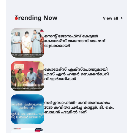
സെന്റ് ജോസഫ്സ് കോളജ്
കോമേഴ്‌സ് അസോസിയേഷന്
തുടക്കമായി
Trending Now
View all
കോമേഴ്സ് എക്സ്പോയുമായി
എസ് എൻ ഹയർ സെക്കൻഡറി
വിദ്യാർത്ഥികൾ
സർഗ്ഗസാഹിതി- കവിതാസംഗമം
2026 കവിതാ ചർച്ച കാട്ടൂർ, ടി. കെ.
ബാലൻ ഹാളിൽ 16ന്
ഇടത്തരം മഴയ്ക്കും കാറ്റിനും
സാധ്യത ഇരിങ്ങാലക്കുടയിൽ 4.4
മില്ലി മീറ്റർ മഴ ലഭിച്ചു