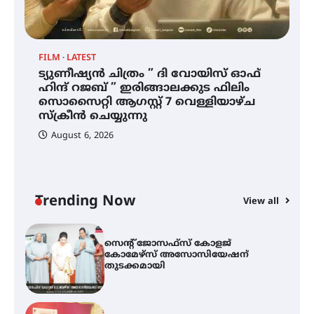
ഐ.ഐ.ടി മദ്രാസ്സിൽ നിന്നും
ഡോക്ടറേറ്റ് – ഇരിങ്ങാലക്കുട
സ്വദേശി ആതിര എം കെ യുടെ
നേട്ടം പ്രതിസന്ധികളോട് പൊരുതി
FILM
LATEST
ട്യുണീഷ്യൻ ചിത്രം ” ദി വോയിസ് ഓഫ്
ട്യുണീഷ്യൻ ചിത്രം ” ദി വോയിസ്
ഹിന്ദ് റജബ് ” ഇരിങ്ങാലക്കുട ഫിലിം
ഓഫ് ഹിന്ദ് റജബ് ” ഇരിങ്ങാലക്കുട
സൊസൈറ്റി ആഗസ്റ്റ് 7 വെള്ളിയാഴ്ച
ഫിലിം സൊസൈറ്റി ആഗസ്റ്റ് 7
സ്‌ക്രീൻ ചെയ്യുന്നു
വെള്ളിയാഴ്ച സ്‌ക്രീൻ ചെയ്യുന്നു
August 6, 2026
സെന്റ് ജോസഫ്സ് കോളജ്
കോമേഴ്‌സ് അസോസിയേഷന്
തുടക്കമായി
Trending Now
View all
കോമേഴ്സ് എക്സ്പോയുമായി
എസ് എൻ ഹയർ സെക്കൻഡറി
വിദ്യാർത്ഥികൾ