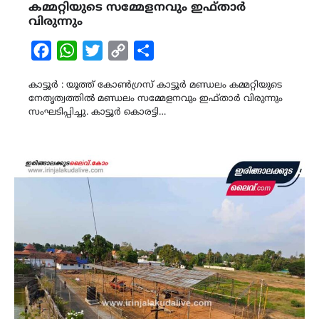
കമ്മറ്റിയുടെ സമ്മേളനവും ഇഫ്താർ
വിരുന്നും
Facebook
WhatsApp
Twitter
Copy
Share
Link
കാട്ടൂർ : യൂത്ത് കോൺഗ്രസ്‌ കാട്ടൂർ മണ്ഡലം കമ്മറ്റിയുടെ
നേതൃത്വത്തിൽ മണ്ഡലം സമ്മേളനവും ഇഫ്താർ വിരുന്നും
സംഘടിപ്പിച്ചു. കാട്ടൂർ കൊരട്ടി…