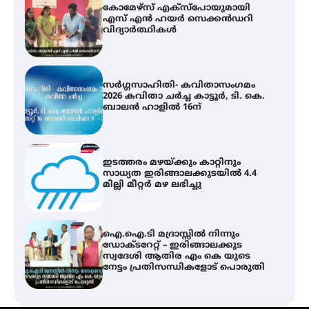
സർഗ്ഗസാഹിതി- കവിതാസംഗമം
2026 കവിതാ ചർച്ച കാട്ടൂർ, ടി. കെ.
ബാലൻ ഹാളിൽ 16ന്
ഇടത്തരം മഴയ്ക്കും കാറ്റിനും
സാധ്യത ഇരിങ്ങാലക്കുടയിൽ 4.4
മില്ലി മീറ്റർ മഴ ലഭിച്ചു
ഐ.ഐ.ടി മദ്രാസ്സിൽ നിന്നും
ഡോക്ടറേറ്റ് – ഇരിങ്ങാലക്കുട
സ്വദേശി ആതിര എം കെ യുടെ
നേട്ടം പ്രതിസന്ധികളോട് പൊരുതി
ട്യുണീഷ്യൻ ചിത്രം ” ദി വോയിസ്
ഓഫ് ഹിന്ദ് റജബ് ” ഇരിങ്ങാലക്കുട
ഫിലിം സൊസൈറ്റി ആഗസ്റ്റ് 7
വെള്ളിയാഴ്ച സ്‌ക്രീൻ ചെയ്യുന്നു