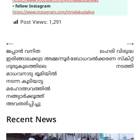
https://www.youtube.com/@irinjalakudanews
▪
follow Instagram
https://www.instagram.com/irinjalakudalive
Post Views:
1,291
Post
⟵
⟶
ജപ്പാൻ വനിത
ലഹരി വിരുദ്ധ
navigation
ഇരിങ്ങാലക്കുട അമ്മന്നൂർ
ബോധവൽക്കരണ സ്കിറ്റ്
ഗുരുകുലത്തിലെ
നടത്തി
മാധവനാട്യ ഭൂമിയിൽ
നടന്ന കൂടിയാട്ട
മഹോത്സവത്തിൽ
നങ്ങ്യാർക്കൂത്ത്
അവതരിപ്പിച്ചു
Recent News