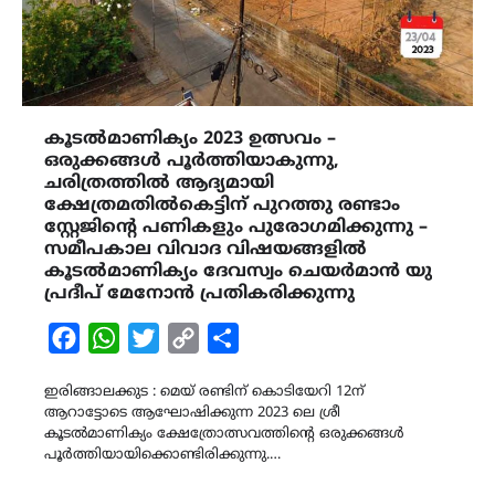
കൂടൽമാണിക്യം 2023 ഉത്സവം –
ഒരുക്കങ്ങൾ പൂർത്തിയാകുന്നു,
ചരിത്രത്തിൽ ആദ്യമായി
ക്ഷേത്രമതിൽകെട്ടിന് പുറത്തു രണ്ടാം
സ്റ്റേജിന്‍റെ പണികളും പുരോഗമിക്കുന്നു –
സമീപകാല വിവാദ വിഷയങ്ങളിൽ
കൂടൽമാണിക്യം ദേവസ്വം ചെയർമാൻ യു
പ്രദീപ് മേനോൻ പ്രതികരിക്കുന്നു
Facebook
WhatsApp
Twitter
Copy
Share
Link
ഇരിങ്ങാലക്കുട : മെയ് രണ്ടിന് കൊടിയേറി 12ന്
ആറാട്ടോടെ ആഘോഷിക്കുന്ന 2023 ലെ ശ്രീ
കൂടൽമാണിക്യം ക്ഷേത്രോത്സവത്തിന്‍റെ ഒരുക്കങ്ങൾ
പൂർത്തിയായിക്കൊണ്ടിരിക്കുന്നു.…