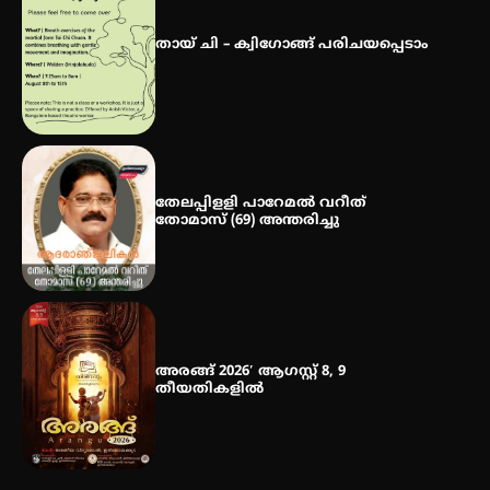
ഐ.ഐ.ടി മദ്രാസ്സിൽ നിന്നും
ഡോക്ടറേറ്റ് – ഇരിങ്ങാലക്കുട
തായ് ചി – ക്വിഗോങ്ങ് പരിചയപ്പെടാം
സ്വദേശി ആതിര എം കെ യുടെ
നേട്ടം പ്രതിസന്ധികളോട് പൊരുതി
തേലപ്പിളളി പാറേമൽ വറീത്
തോമാസ് (69) അന്തരിച്ചു
അരങ്ങ് 2026′ ആഗസ്റ്റ് 8, 9
തീയതികളിൽ