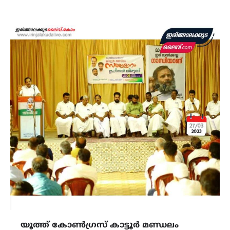
യൂത്ത് കോൺഗ്രസ്‌ കാട്ടൂർ മണ്ഡലം