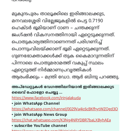
പറഞ്ഞു.
മുകുന്ദപുരം താലൂക്കിലെ ഇരിങ്ങാലക്കുട,
മനവലശ്ശേരി വില്ലേജുകളില്‍ പെട്ട 0.7190
ഹെക്ടര്‍ ഭൂമിയാണ് ഠാണ – ചന്തക്കുന്ന്
ജംഗ്ഷന്‍ വികസനത്തിനായി ഏറ്റെടുക്കുന്നത്.
പൊതുകാര്യത്തിനാണെന്നത് പരിഗണിച്ച്
പൊന്നുംവിലയ്ക്കാണ് ഭൂമി ഏറ്റെടുക്കുന്നത്.
ഗുണഭോക്താക്കൾക്ക് തുക കൈമാറുന്നതിന്
പിന്നാലെ പൊതുമരാമത്ത് വകുപ്പ് സ്ഥലം
ഏറ്റെടുത്ത് നിർമ്മാണപ്രവൃത്തികൾ
ആരംഭിക്കും – മന്ത്രി ഡോ. ആർ ബിന്ദു പറഞ്ഞു.
അപ്ഡേറ്റുകൾ വേഗത്തിലറിയാൻ ഇരിങ്ങാലക്കുട
ലൈവ് ഫോളോ ചെയ്യൂ …
https://www.facebook.com/irinjalakuda
▪
join WhatsApp Channel
https://whatsapp.com/channel/0029Va4ic6cBKfhytWZQed3O
▪
join WhatsApp News Group
https://chat.whatsapp.com/K3Ng4NRYDBR7baLXByhAEa
▪
subscribe YouTube channel