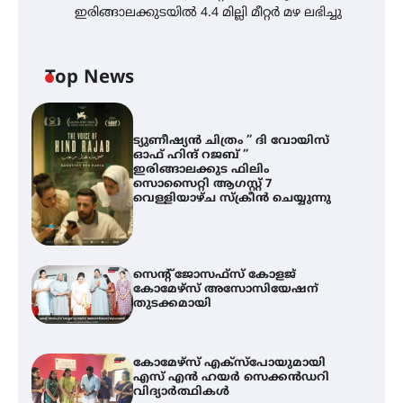
ഇരിങ്ങാലക്കുടയിൽ 4.4 മില്ലി മീറ്റർ മഴ ലഭിച്ചു
Top News
ട്യുണീഷ്യൻ ചിത്രം ” ദി വോയിസ്
ഓഫ് ഹിന്ദ് റജബ് ”
ഇരിങ്ങാലക്കുട ഫിലിം
സൊസൈറ്റി ആഗസ്റ്റ് 7
വെള്ളിയാഴ്ച സ്‌ക്രീൻ ചെയ്യുന്നു
സെന്റ് ജോസഫ്സ് കോളജ്
കോമേഴ്‌സ് അസോസിയേഷന്
തുടക്കമായി
കോമേഴ്സ് എക്സ്പോയുമായി
എസ് എൻ ഹയർ സെക്കൻഡറി
വിദ്യാർത്ഥികൾ