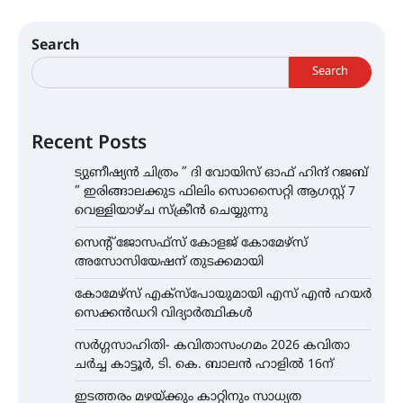
Search
Search
Recent Posts
ട്യുണീഷ്യൻ ചിത്രം ” ദി വോയിസ് ഓഫ് ഹിന്ദ് റജബ്
” ഇരിങ്ങാലക്കുട ഫിലിം സൊസൈറ്റി ആഗസ്റ്റ് 7
വെള്ളിയാഴ്ച സ്‌ക്രീൻ ചെയ്യുന്നു
സെന്റ് ജോസഫ്സ് കോളജ് കോമേഴ്‌സ്
അസോസിയേഷന് തുടക്കമായി
കോമേഴ്സ് എക്സ്പോയുമായി എസ് എൻ ഹയർ
സെക്കൻഡറി വിദ്യാർത്ഥികൾ
സർഗ്ഗസാഹിതി- കവിതാസംഗമം 2026 കവിതാ
ചർച്ച കാട്ടൂർ, ടി. കെ. ബാലൻ ഹാളിൽ 16ന്
ഇടത്തരം മഴയ്ക്കും കാറ്റിനും സാധ്യത