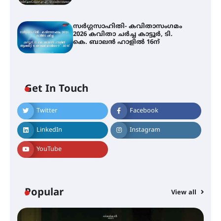
സർഗ്ഗസാഹിതി- കവിതാസംഗമം
2026 കവിതാ ചർച്ച കാട്ടൂർ, ടി.
കെ. ബാലൻ ഹാളിൽ 16ന്
Get In Touch
Twitter
Facebook
LinkedIn
Instagram
YouTube
Popular
View all