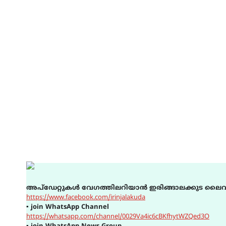
അപ്ഡേറ്റുകൾ വേഗത്തിലറിയാൻ ഇരിങ്ങാലക്കുട ലൈവ
https://www.facebook.com/irinjalakuda
▪
join WhatsApp Channel
https://whatsapp.com/channel/0029Va4ic6cBKfhytWZQed3O