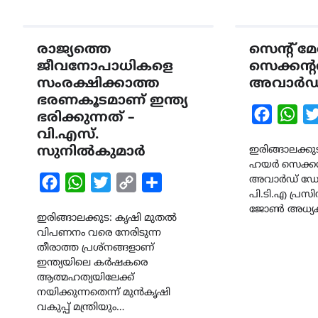
രാജ്യത്തെ
സെന്റ് 
ജീവനോപാധികളെ
സെക്കന്റ
സംരക്ഷിക്കാത്ത
അവാർഡ
ഭരണകൂടമാണ് ഇന്ത്യ
Faceboo
Wha
ഭരിക്കുന്നത് –
വി.എസ്.
സുനിൽകുമാർ
ഇരിങ്ങാലക്കുട
ഹയർ സെക്കന്
അവാർഡ് ഡേ
Facebook
WhatsApp
Twitter
Copy
Share
പി.ടി.എ പ്രസ
Link
ജോൺ അധ്യക
ഇരിങ്ങാലക്കുട: കൃഷി മുതൽ
വിപണനം വരെ നേരിടുന്ന
തീരാത്ത പ്രശ്നങ്ങളാണ്
ഇന്ത്യയിലെ കർഷകരെ
ആത്മഹത്യയിലേക്ക്
നയിക്കുന്നതെന്ന് മുൻകൃഷി
വകുപ്പ് മന്ത്രിയും…