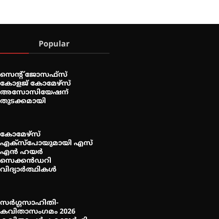
Popular
സെന്റ് ജോസഫ്സ്
കോളജ് കോമേഴ്‌സ്
അസോസിയേഷന്
തുടക്കമായി
കോമേഴ്സ്
എക്സ്പോയുമായി എസ്
എൻ ഹയർ
സെക്കൻഡറി
വിദ്യാർത്ഥികൾ
സർഗ്ഗസാഹിതി-
കവിതാസംഗമം 2026