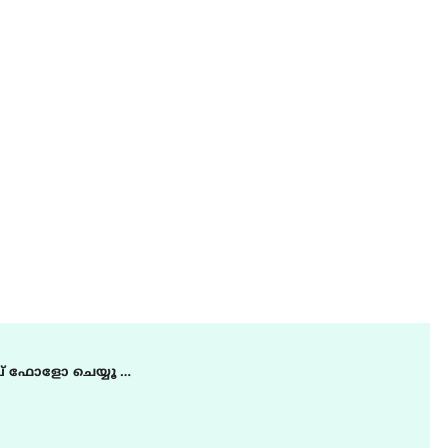
് ഫോളോ ചെയ്യൂ …