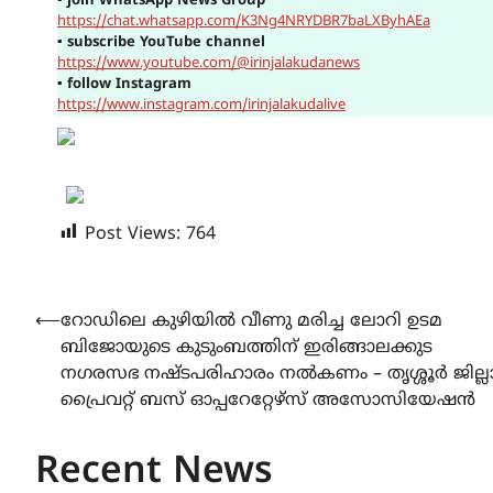
▪
join WhatsApp News Group
https://chat.whatsapp.com/K3Ng4NRYDBR7baLXByhAEa
▪
subscribe YouTube channel
https://www.youtube.com/@irinjalakudanews
▪
follow Instagram
https://www.instagram.com/irinjalakudalive
Post Views:
764
Post
⟵
റോഡിലെ കുഴിയിൽ വീണു മരിച്ച ലോറി ഉടമ
ബിജോയുടെ കുടുംബത്തിന് ഇരിങ്ങാലക്കുട
navigation
നഗരസഭ നഷ്ടപരിഹാരം നൽകണം – തൃശ്ശൂർ ജില്ല
പ്രൈവറ്റ് ബസ് ഓപ്പറേറ്റേഴ്സ് അസോസിയേഷൻ
Recent News