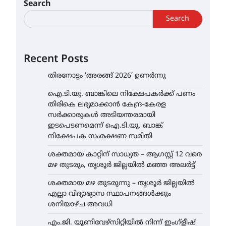
Search
Search
Recent Posts
തിരനോട്ടം ‘അരങ്ങ് 2026’ ഉണർന്നു
ഐ.ടി.യു. ബാങ്കിലെ നിക്ഷേപകർക്ക് പണം
തിരികെ ലഭ്യമാക്കാൻ കേന്ദ്ര-കേരള
സർക്കാരുകൾ അടിയന്തരമായി
ഇടപെടണമെന്ന് ഐ.ടി.യു. ബാങ്ക്
നിക്ഷേപക സംരക്ഷണ സമിതി
ശക്തമായ കാറ്റിന് സാധ്യത – ആഗസ്റ്റ് 12 വരെ
മഴ തുടരും, തൃശൂർ ജില്ലയിൽ മഞ്ഞ അലർട്ട്
ശക്തമായ മഴ തുടരുന്നു – തൃശൂർ ജില്ലയിൽ
എല്ലാ വിദ്യാഭ്യാസ സ്ഥാപനങ്ങൾക്കും
ശനിയാഴ്ച അവധി
എം.ജി. യൂണിവേഴ്‌സിറ്റിയിൽ നിന്ന് ഇംഗ്ളീഷ്