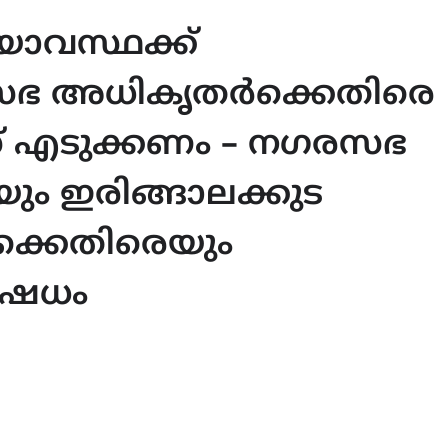
ാവസ്ഥക്ക്
ഭ അധികൃതർക്കെതിരെ
സ് എടുക്കണം – നഗരസഭ
ം ഇരിങ്ങാലക്കുട
കെതിരെയും
ഷേധം