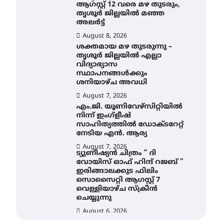
ആഗസ്റ്റ് 12 വരെ മഴ തുടരും,
തൃശൂർ ജില്ലയിൽ മഞ്ഞ
അലർട്ട്
August 8, 2026
ശക്തമായ മഴ തുടരുന്നു –
തൃശൂർ ജില്ലയിൽ എല്ലാ
വിദ്യാഭ്യാസ
സ്ഥാപനങ്ങൾക്കും
ശനിയാഴ്ച അവധി
August 7, 2026
എം.ജി. യൂണിവേഴ്‌സിറ്റിയിൽ
നിന്ന് ഇംഗ്ളീഷ്
സാഹിത്യത്തിൽ ഡോക്ടറേറ്റ്
നേടിയ എൻ. ആര്യ
August 7, 2026
ട്യുണീഷ്യൻ ചിത്രം ” ദി
വോയിസ് ഓഫ് ഹിന്ദ് റജബ് ”
ഇരിങ്ങാലക്കുട ഫിലിം
സൊസൈറ്റി ആഗസ്റ്റ് 7
വെള്ളിയാഴ്ച സ്‌ക്രീൻ
ചെയ്യുന്നു
August 6, 2026