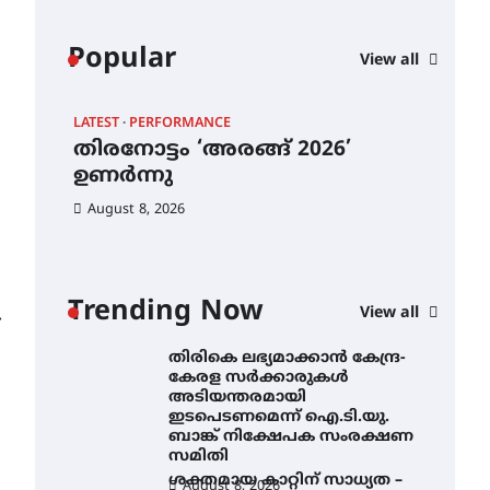
നിന്ന് ഇംഗ്ളീഷ്
സാഹിത്യത്തിൽ ഡോക്ടറേറ്റ്
നേടിയ എൻ. ആര്യ
Popular
View all
August 7, 2026
ട്യുണീഷ്യൻ ചിത്രം ” ദി
വോയിസ് ഓഫ് ഹിന്ദ് റജബ് ”
LATEST
PERFORMANCE
EXC
ഇരിങ്ങാലക്കുട ഫിലിം
തിരനോട്ടം ‘അരങ്ങ് 2026’
ഐ.
സൊസൈറ്റി ആഗസ്റ്റ് 7
വെള്ളിയാഴ്ച സ്‌ക്രീൻ
ഉണർന്നു
നി
ചെയ്യുന്നു
കും
തി
August 8, 2026
August 6, 2026
ക
അ
തിരനോട്ടം ‘അരങ്ങ് 2026’
ഉണർന്നു
ഇട
Trending Now
ബാ
August 8, 2026
View all
⟶
ഐ.ടി.യു. ബാങ്കിലെ
സ
നിക്ഷേപകർക്ക് പണം
തിരികെ ലഭ്യമാക്കാൻ കേന്ദ്ര-
Au
കേരള സർക്കാരുകൾ
അടിയന്തരമായി
ഇടപെടണമെന്ന് ഐ.ടി.യു.
ബാങ്ക് നിക്ഷേപക സംരക്ഷണ
സമിതി
ശക്തമായ കാറ്റിന് സാധ്യത –
August 8, 2026