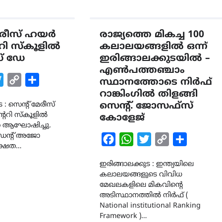
മേരീസ് ഹയർ
രാജ്യത്തെ മികച്ച 100
റി സ്കൂളിൽ
കലാലയങ്ങളിൽ ഒന്ന്
് ഡേ
ഇരിങ്ങാലക്കുടയിൽ –
എൺപത്തഞ്ചാം
k
tsApp
Twitter
Copy
Share
സ്ഥാനത്തോടെ നിർഫ്
Link
റാങ്കിംഗിൽ തിളങ്ങി
 : സെന്റ് മേരീസ്
സെൻ്റ്. ജോസഫ്സ്
ററി സ്കൂളിൽ
കോളേജ്
 ആഘോഷിച്ചു.
ിഡന്റ് അജോ
Facebook
WhatsApp
Twitter
Copy
Share
്ഷത…
Link
ഇരിങ്ങാലക്കുട : ഇന്ത്യയിലെ
കലാലയങ്ങളുടെ വിവിധ
മേഖലകളിലെ മികവിൻ്റെ
അടിസ്ഥാനത്തിൽ നിർഫ് (
National institutional Ranking
Framework )…