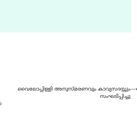
ALERT
LATEST
NOTICE
ശക്തമായ മഴ തുടരുന്നു –
തൃശൂർ ജില്ലയിൽ എല്ലാ
വിദ്യാഭ്യാസ സ്ഥാപനങ്ങൾക്
ശനിയാഴ്ച അവധി
August 7, 2026
വൈലോപ്പിള്ളി അനുസ്മരണവും കാവ്യസദസ്സും
സംഘടിപ്പിച്ചു
ാ