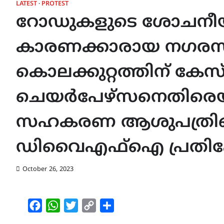
LATEST
PROTEST
റോഡുകളുടെ ശോചനീയ
കാരണക്കാരായ നഗരസ
കൊലക്കുറ്റത്തിന് കേ
ചെയർപേഴ്‌സനെതിരെയു
സഹകരണ ആശുപത്രിക്
ഡിവൈഎഫ്ഐ പ്രതി
October 26, 2023
Facebook
WhatsApp
Twitter
Copy
Share
Link