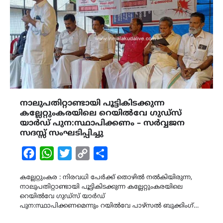
നാലുപതിറ്റാണ്ടായി പൂട്ടികിടക്കുന്ന
കല്ലേറ്റുംകരയിലെ റെയിൽവേ ഗുഡ്‌സ്
യാർഡ് പുന:സ്ഥാപിക്കണം – സർവ്വജന
സദസ്സ് സംഘടിപ്പിച്ചു
Facebook
WhatsApp
Twitter
Copy
Share
Link
കല്ലേറ്റുംകര : നിരവധി പേർക്ക് തൊഴിൽ നൽകിയിരുന്ന,
നാലുപതിറ്റാണ്ടായി പൂട്ടികിടക്കുന്ന കല്ലേറ്റുംകരയിലെ
റെയിൽവേ ഗുഡ്‌സ് യാർഡ്
പുന:സ്ഥാപിക്കണമെന്നും റയിൽവേ പാഴ്സൽ ബുക്കിംഗ്…