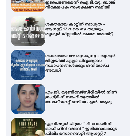
തൃശൂർ ജില്ലയിൽ മഞ്ഞ അലർട്ട്
ശക്തമായ മഴ തുടരുന്നു – തൃശൂർ
ജില്ലയിൽ എല്ലാ വിദ്യാഭ്യാസ
സ്ഥാപനങ്ങൾക്കും ശനിയാഴ്ച
അവധി
എം.ജി. യൂണിവേഴ്‌സിറ്റിയിൽ നിന്ന്
ഇംഗ്ളീഷ് സാഹിത്യത്തിൽ
ഡോക്ടറേറ്റ് നേടിയ എൻ. ആര്യ
ട്യുണീഷ്യൻ ചിത്രം ” ദി വോയിസ്
ഓഫ് ഹിന്ദ് റജബ് ” ഇരിങ്ങാലക്കുട
ഫിലിം സൊസൈറ്റി ആഗസ്റ്റ് 7
വെള്ളിയാഴ്ച സ്‌ക്രീൻ ചെയ്യുന്നു
തിരനോട്ടം ‘അരങ്ങ് 2026’ ഉണർന്നു