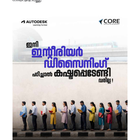
നിർവഹിച്ചു.