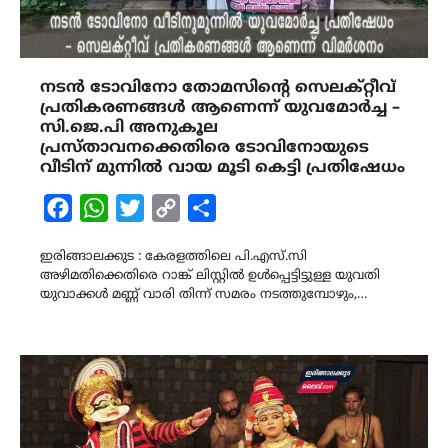
നടൻ ടോവിനോ തോമസിന്റെ സെലക്റ്റീവ്
പ്രതികരണങ്ങൾ ആണെന്ന് യുവമോർച്ച –
സി.ജെ.പി അനുകൂല
പ്രസ്താവനക്കെതിരെ ടോവിനോയുടെ
വീടിന് മുന്നിൽ വായ മൂടി കെട്ടി പ്രതിഷേധം
Facebook
WhatsApp
Twitter
Copy
Share
Link
ഇരിങ്ങാലക്കുട : കേരളത്തിലെ പി.എസ്.സി
അഴിമതിക്കെതിരെ റാങ്ക് ലിസ്റ്റിൽ ഉൾപ്പെട്ടിട്ടുള്ള യുവതി
യുവാക്കൾ മണ്ണ് വാരി തിന്ന് സമരം നടത്തുമ്പോഴും,…