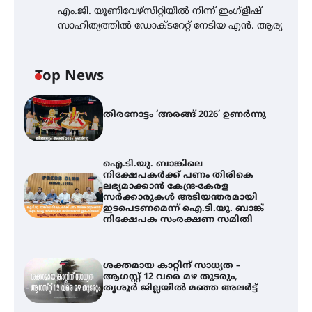
എം.ജി. യൂണിവേഴ്‌സിറ്റിയിൽ നിന്ന് ഇംഗ്ളീഷ്
സാഹിത്യത്തിൽ ഡോക്ടറേറ്റ് നേടിയ എൻ. ആര്യ
Top News
തിരനോട്ടം ‘അരങ്ങ് 2026’ ഉണർന്നു
ഐ.ടി.യു. ബാങ്കിലെ
നിക്ഷേപകർക്ക് പണം തിരികെ
ലഭ്യമാക്കാൻ കേന്ദ്ര-കേരള
സർക്കാരുകൾ അടിയന്തരമായി
ഇടപെടണമെന്ന് ഐ.ടി.യു. ബാങ്ക്
നിക്ഷേപക സംരക്ഷണ സമിതി
ശക്തമായ കാറ്റിന് സാധ്യത –
ആഗസ്റ്റ് 12 വരെ മഴ തുടരും,
തൃശൂർ ജില്ലയിൽ മഞ്ഞ അലർട്ട്