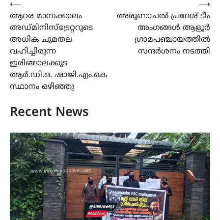
Post
⟵
⟶
ആറര മാസക്കാലം
അരുണാചൽ പ്രദേശ് ടീം
navigation
അഡ്മിനിസ്ട്രേറ്ററുടെ
അംഗങ്ങൾ ആളൂർ
അധിക ചുമതല
ഗ്രാമപഞ്ചായത്തിൽ
വഹിച്ചിരുന്ന
സന്ദർശനം നടത്തി
ഇരിങ്ങാലക്കുട
ആർ.ഡി.ഒ. ഷാജി.എം.കെ
സ്ഥാനം ഒഴിഞ്ഞു
Recent News