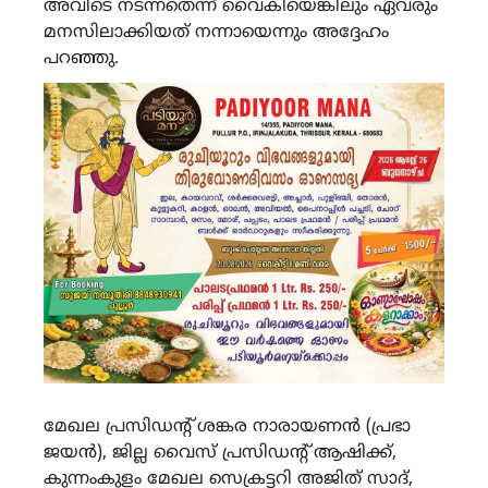
അവിടെ നടന്നതെന്ന് വൈകിയെങ്കിലും ഏവരും
മനസിലാക്കിയത് നന്നായെന്നും അദ്ദേഹം
പറഞ്ഞു.
മേഖല പ്രസിഡന്റ് ശങ്കര നാരായണൻ (പ്രഭാ
ജയൻ), ജില്ല വൈസ് പ്രസിഡന്റ് ആഷിക്ക്,
കുന്നംകുളം മേഖല സെക്രട്ടറി അജിത് സാദ്,