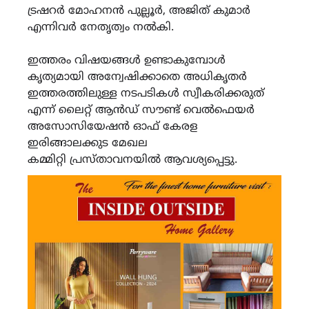
ട്രഷറർ മോഹനൻ പുല്ലൂർ, അജിത് കുമാർ
എന്നിവർ നേതൃത്വം നൽകി.
ഇത്തരം വിഷയങ്ങൾ ഉണ്ടാകുമ്പോൾ
കൃത്യമായി അന്വേഷിക്കാതെ അധികൃതർ
ഇത്തരത്തിലുള്ള നടപടികൾ സ്വീകരിക്കരുത്
എന്ന് ലൈറ്റ് ആൻഡ് സൗണ്ട് വെൽഫെയർ
അസോസിയേഷൻ ഓഫ് കേരള
ഇരിങ്ങാലക്കുട മേഖല
കമ്മിറ്റി പ്രസ്താവനയിൽ ആവശ്യപ്പെട്ടു.