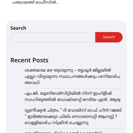
പഞ്ചായത്ത് ഓഫീസില്‍…
Search
Search
Recent Posts
ശക്തമായ മഴ തുടരുന്നു – തൃശൂർ ജില്ലയിൽ
എല്ലാ വിദ്യാഭ്യാസ സ്ഥാപനങ്ങൾക്കും ശനിയാഴ്ച
അവധി
എം.ജി. യൂണിവേഴ്‌സിറ്റിയിൽ നിന്ന് ഇംഗ്ളീഷ്
സാഹിത്യത്തിൽ ഡോക്ടറേറ്റ് നേടിയ എൻ. ആര്യ
ട്യുണീഷ്യൻ ചിത്രം ” ദി വോയിസ് ഓഫ് ഹിന്ദ് റജബ്
” ഇരിങ്ങാലക്കുട ഫിലിം സൊസൈറ്റി ആഗസ്റ്റ് 7
വെള്ളിയാഴ്ച സ്‌ക്രീൻ ചെയ്യുന്നു