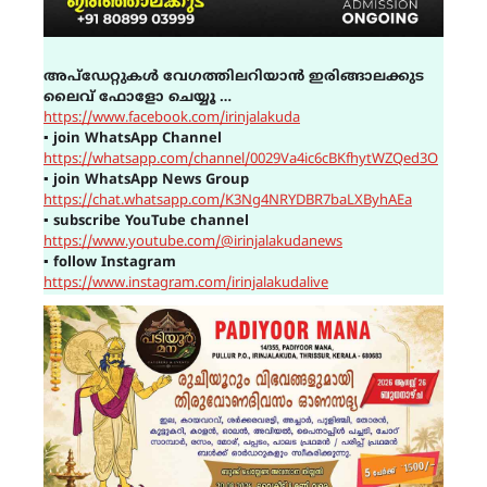
അപ്ഡേറ്റുകൾ വേഗത്തിലറിയാൻ ഇരിങ്ങാലക്കുട
ലൈവ് ഫോളോ ചെയ്യൂ …
https://www.facebook.com/irinjalakuda
▪
join WhatsApp Channel
https://whatsapp.com/channel/0029Va4ic6cBKfhytWZQed3O
▪
join WhatsApp News Group
https://chat.whatsapp.com/K3Ng4NRYDBR7baLXByhAEa
▪
subscribe YouTube channel
https://www.youtube.com/@irinjalakudanews
▪
follow Instagram
https://www.instagram.com/irinjalakudalive