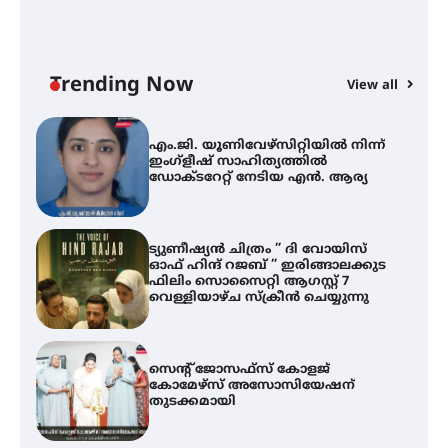
എം.ജി. യൂണിവേഴ്‌സിറ്റിയിൽ നിന്ന്
ഇംഗ്ളീഷ് സാഹിത്യത്തിൽ
ഡോക്ടറേറ്റ് നേടിയ എൻ. ആര്യ
Trending Now
View all
ട്യുണീഷ്യൻ ചിത്രം ” ദി വോയിസ്
A
ഓഫ് ഹിന്ദ് റജബ് ” ഇരിങ്ങാലക്കുട
എ
ഫിലിം സൊസൈറ്റി ആഗസ്റ്റ് 7
ഇ
വെള്ളിയാഴ്ച സ്‌ക്രീൻ ചെയ്യുന്നു
ന
സെന്റ് ജോസഫ്സ് കോളജ്
കോമേഴ്‌സ് അസോസിയേഷന്
തുടക്കമായി
കോമേഴ്സ് എക്സ്പോയുമായി
എസ് എൻ ഹയർ സെക്കൻഡറി
വിദ്യാർത്ഥികൾ