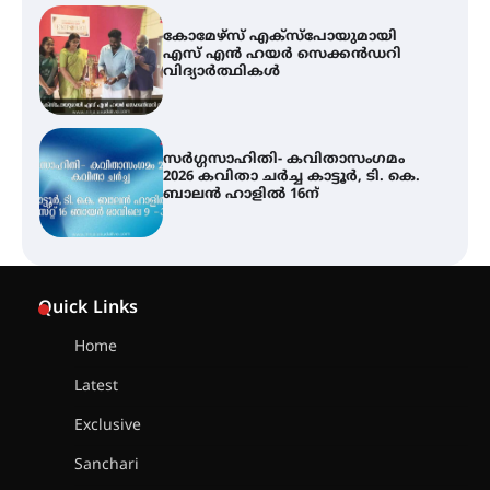
സർഗ്ഗസാഹിതി- കവിതാസംഗമം
2026 കവിതാ ചർച്ച കാട്ടൂർ, ടി. കെ.
ബാലൻ ഹാളിൽ 16ന്
ശക്തമായ മഴ തുടരുന്നു – തൃശൂർ
ജില്ലയിൽ എല്ലാ വിദ്യാഭ്യാസ
സ്ഥാപനങ്ങൾക്കും ശനിയാഴ്ച
അവധി
എം.ജി. യൂണിവേഴ്‌സിറ്റിയിൽ നിന്ന്
ഇംഗ്ളീഷ് സാഹിത്യത്തിൽ
Quick Links
ഡോക്ടറേറ്റ് നേടിയ എൻ. ആര്യ
Home
Latest
ട്യുണീഷ്യൻ ചിത്രം ” ദി വോയിസ്
ഓഫ് ഹിന്ദ് റജബ് ” ഇരിങ്ങാലക്കുട
Exclusive
ഫിലിം സൊസൈറ്റി ആഗസ്റ്റ് 7
വെള്ളിയാഴ്ച സ്‌ക്രീൻ ചെയ്യുന്നു
Sanchari