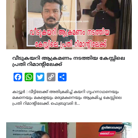
വീടുകയറി ആക്രമണം നടത്തിയ കേസ്സിലെ
പ്രതി റിമാന്റിലേക്ക്
Facebook
WhatsApp
Twitter
Copy
Share
Link
കാട്ടൂർ : വീട്ടിലേക്ക് അതിക്രമിച്ച് കയറി ഗൃഹനാഥനെയും
മകനെയും മകളെയും മരുമകനെയും ആക്രമിച്ച കേസ്സിലെ
പ്രതി റിമാന്റിലേക്ക്. ഫെബ്രുവരി 8…