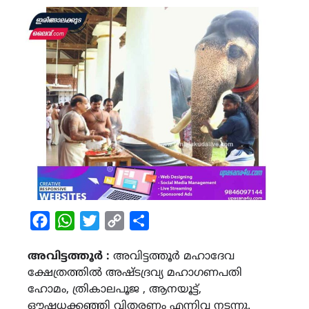
Facebook
WhatsApp
Twitter
Copy
Share
Link
അവിട്ടത്തൂർ :
അവിട്ടത്തൂർ മഹാദേവ
ക്ഷേത്രത്തിൽ അഷ്ടദ്രവ്യ മഹാഗണപതി
ഹോമം, ത്രികാലപൂജ , ആനയൂട്ട്,
ഔഷധക്കഞ്ഞി വിതരണം എന്നിവ നടന്നു.