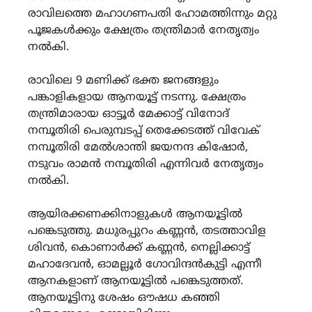
രാവിലത്തെ മഹാഗണപതി ഹോമത്തിന്നും മറ്റു
പൂജകൾക്കും ക്ഷേത്രം തന്ത്രിമാർ നേതൃത്വം
നൽകി.
രാവിലെ 9 മണിക്ക് ഭക്ത ജനങ്ങളും
പങ്കാളികളായ ആനയൂട്ട് നടന്നു. ക്ഷേത്രം
തന്ത്രിമാരായ ഓട്ടൂർ മേക്കാട്ട് വിനോദ്
നമ്പൂതിരി പെരുമ്പടപ്പ് തെക്കേടത്ത് വിവേക്
നമ്പൂതിരി മേൽശാന്തി ജയനന്ദ കിഷോർ,
നടുവം രാമൻ നമ്പൂതിരി എന്നിവർ നേതൃത്വം
നൽകി.
ആയിരക്കണക്കിനാളുകൾ ആനയൂട്ടിൽ
പങ്കെടുത്തു. മധുരപ്പുറം കണ്ണൻ, തടത്താവിള
ശിവൻ, കൊണാർക്ക് കണ്ണൻ, നെല്ലിക്കാട്ട്
മഹാദേവൻ, ഓമല്ലൂർ ഗോവിന്ദൻകുട്ടി എന്നീ
ആനകളാണ് ആനയൂട്ടിൽ പങ്കെടുത്തത്.
ആനയൂട്ടിനു ശേഷം ഔഷധ കഞ്ഞി