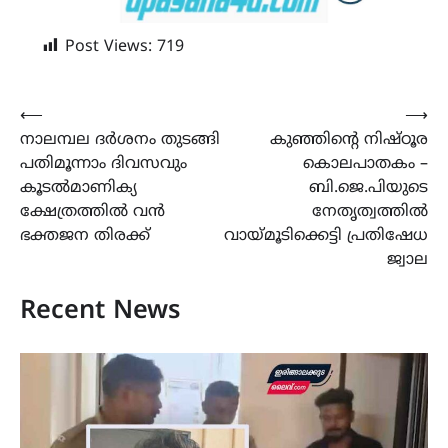
Post Views:
719
Post
⟵
⟶
നാലമ്പല ദർശനം തുടങ്ങി
കുഞ്ഞിന്‍റെ നിഷ്ഠൂര
navigation
പതിമൂന്നാം ദിവസവും
കൊലപാതകം –
കൂടൽമാണിക്യ
ബി.ജെ.പിയുടെ
ക്ഷേത്രത്തിൽ വൻ
നേതൃത്വത്തില്‍
ഭക്തജന തിരക്ക്
വായ്മൂടിക്കെട്ടി പ്രതിഷേധ
ജ്വാല
Recent News