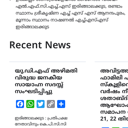
Post
എൽ.എഫ്.സി.എച്ച്.എസ് ഇരിങ്ങാലക്കുട, രണ്ടാം
navigation
സ്ഥാനം ശ്രീകൃഷ്ണ എച്ച് എസ് എസ് ആനന്ദപുരം,
മൂന്നാം സ്ഥാനം നാഷണൽ എച്ച്എസ്എസ്
ഇരിങ്ങാലക്കുട
Recent News
യു.ഡി.എഫ് അഴിമതി
അവിട്ടത
വിരുദ്ധ ജനകീയ
ഫാമിലി 
സായാഹ്ന സദസ്സ്
സ്കൂളിന്
സംഘടിപ്പിച്ചു
വർഷം നീണ
ശതാബ്ദ
Facebook
WhatsApp
Twitter
Copy
Share
ആഘോഷങ
Link
സമാപന 
ഇരിങ്ങാലക്കുട : പ്രതിപക്ഷ
21, 22 
നേതാവിനും കെ.പി.സി.സി