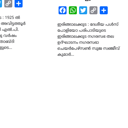
k
tsApp
Twitter
Copy
Share
Facebook
WhatsApp
Twitter
Copy
Share
Link
ട : 1925 ൽ
Link
അവിട്ടത്തൂർ
ഇരിങ്ങാലക്കുട : ദേശീയ പൾസ്
ി എൽ.പി.
പോളിയോ പരിപാടിയുടെ
ഒരു വർഷം
ഇരിങ്ങാലക്കുട നഗരസഭ തല
ശതാബ്ദി
ഉദ്ഘാടനം നഗരസഭാ
ുടെ…
ചെയർപേഴ്സൺ സുജ സഞ്ജീവ്
കുമാർ…
LATEST
LITERATURE
സർഗ്ഗസാഹിതി-
കവിതാസംഗമം 2026 കവിത
ചർച്ച കാട്ടൂർ, ടി. കെ. ബാല
ഹാളിൽ 16ന്
August 6, 2026