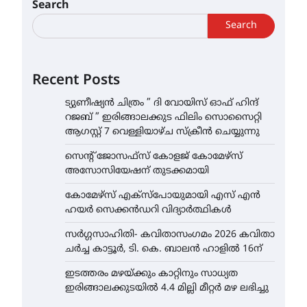
Search
Search
Recent Posts
ട്യുണീഷ്യൻ ചിത്രം ” ദി വോയിസ് ഓഫ് ഹിന്ദ്
റജബ് ” ഇരിങ്ങാലക്കുട ഫിലിം സൊസൈറ്റി
ആഗസ്റ്റ് 7 വെള്ളിയാഴ്ച സ്‌ക്രീൻ ചെയ്യുന്നു
സെന്റ് ജോസഫ്സ് കോളജ് കോമേഴ്‌സ്
അസോസിയേഷന് തുടക്കമായി
കോമേഴ്സ് എക്സ്പോയുമായി എസ് എൻ
ഹയർ സെക്കൻഡറി വിദ്യാർത്ഥികൾ
സർഗ്ഗസാഹിതി- കവിതാസംഗമം 2026 കവിതാ
ചർച്ച കാട്ടൂർ, ടി. കെ. ബാലൻ ഹാളിൽ 16ന്
ഇടത്തരം മഴയ്ക്കും കാറ്റിനും സാധ്യത
ഇരിങ്ങാലക്കുടയിൽ 4.4 മില്ലി മീറ്റർ മഴ ലഭിച്ചു