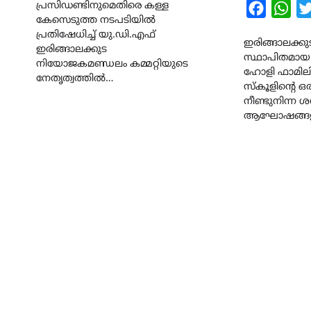
പ്രസിഡണ്ടിനുമെതിരെ കള്ള
Faceboo
Wha
കേസെടുത്ത നടപടിയിൽ
പ്രതിഷേധിച്ച് യു.ഡി.എഫ്
ഇരിങ്ങാലക്കു
ഇരിങ്ങാലക്കുട
സ്ഥാപിതമായ 
നിയോജകമണ്ഡലം കമ്മറ്റിയുടെ
ഹോളി ഫാമില
നേതൃത്വത്തിൽ…
സ്കൂളിന്റെ 
നീണ്ടുനിന്ന 
ആഘോഷങ്ങള