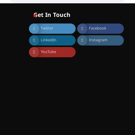
വോയിസ് ഓഫ് ഹിന്ദ് റജബ് ”
ഇരിങ്ങാലക്കുട ഫിലിം
സൊസൈറ്റി ആഗസ്റ്റ് 7
Get In Touch
വെള്ളിയാഴ്ച സ്‌ക്രീൻ
ചെയ്യുന്നു
Twitter
Facebook
August 6, 2026
സെന്റ് ജോസഫ്സ് കോളജ്
LinkedIn
Instagram
കോമേഴ്‌സ്
അസോസിയേഷന്
തുടക്കമായി
YouTube
August 6, 2026
കോമേഴ്സ്
എക്സ്പോയുമായി എസ്
എൻ ഹയർ സെക്കൻഡറി
വിദ്യാർത്ഥികൾ
August 6, 2026
സർഗ്ഗസാഹിതി-
കവിതാസംഗമം 2026 കവിതാ
ചർച്ച കാട്ടൂർ, ടി. കെ. ബാലൻ
ഹാളിൽ 16ന്
August 6, 2026