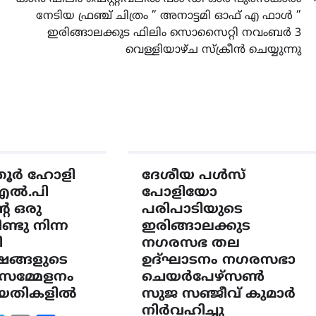
നേടിയ ഫ്രഞ്ച് ചിത്രം ” അനാട്ടമി ഓഫ് എ ഫാൾ ”
ഇരിങ്ങാലക്കുട ഫിലിം സൊസൈറ്റി നവംബർ 3
വെള്ളിയാഴ്ച സ്ക്രീൻ ചെയ്യുന്നു
്തൂർ ഹോളി
ദേശീയ പൾസ്
എൽ.പി
പോളിയോ
റെ ഒരു
പരിപാടിയുടെ
്ടു നിന്ന
ഇരിങ്ങാലക്കുട
ി
നഗരസഭ തല
്ങളുടെ
ഉദ്ഘാടനം നഗരസഭാ
സമ്മേളനം
ചെയർപേഴ്സൺ
തിയതികളിൽ
സുജ സഞ്ജീവ് കുമാർ
നിർവഹിച്ചു