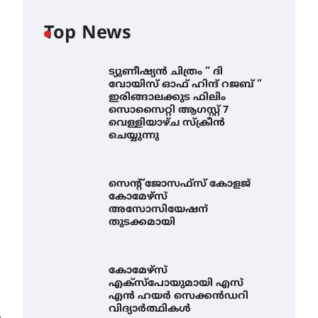
Top News
ട്യുണീഷ്യൻ ചിത്രം ” ദി
വോയിസ് ഓഫ് ഹിന്ദ് റജബ് ”
ഇരിങ്ങാലക്കുട ഫിലിം
സൊസൈറ്റി ആഗസ്റ്റ് 7
വെള്ളിയാഴ്ച സ്‌ക്രീൻ
ചെയ്യുന്നു
സെന്റ് ജോസഫ്സ് കോളജ്
കോമേഴ്‌സ്
അസോസിയേഷന്
തുടക്കമായി
കോമേഴ്സ്
എക്സ്പോയുമായി എസ്
എൻ ഹയർ സെക്കൻഡറി
വിദ്യാർത്ഥികൾ
⟶