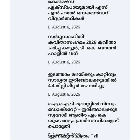
കോമേഴ്സ്
എക്സ്പോയുമായി എസ്
എൻ ഹയർ സെക്കൻഡറി
വിദ്യാർത്ഥികൾ
August 6, 2026
സർഗ്ഗസാഹിതി-
കവിതാസംഗമം 2026 കവിതാ
ചർച്ച കാട്ടൂർ, ടി. കെ. ബാലൻ
ഹാളിൽ 16ന്
August 6, 2026
ഇടത്തരം മഴയ്ക്കും കാറ്റിനും
സാധ്യത ഇരിങ്ങാലക്കുടയിൽ
4.4 മില്ലി മീറ്റർ മഴ ലഭിച്ചു
August 6, 2026
ഐ.ഐ.ടി മദ്രാസ്സിൽ നിന്നും
ഡോക്ടറേറ്റ് – ഇരിങ്ങാലക്കുട
സ്വദേശി ആതിര എം കെ
യുടെ നേട്ടം പ്രതിസന്ധികളോട്
പൊരുതി
August 5, 2026
ട്യുണീഷ്യൻ ചിത്രം ” ദി