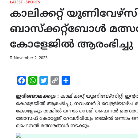
LATEST
SPORTS
കാലിക്കറ്റ്‌ യൂണിവേഴ്
ബാസ്ക്കറ്റ്ബോൾ മത്സരങ
കോളേജിൽ ആരംഭിച്ചു
November 2, 2023
Facebook
WhatsApp
Twitter
Copy
Share
Link
ഇരിങ്ങാലക്കുട :
കാലിക്കറ്റ്‌ യൂണിവേഴ്സിറ്റി ഇ
കോളേജിൽ ആരംഭിച്ചു. നവംബർ 3 വെള്ളിയാഴ്ച രാ
കോളേജും തമ്മിൽ ഒന്നാം സെമി ഫൈനൽ മത്സരവും,
ജോസഫ് കോളേജ് ദേവഗിരിയും തമ്മിൽ രണ്ടാം സെമ
ഫൈനൽ മത്സരങ്ങൾ നടക്കും.