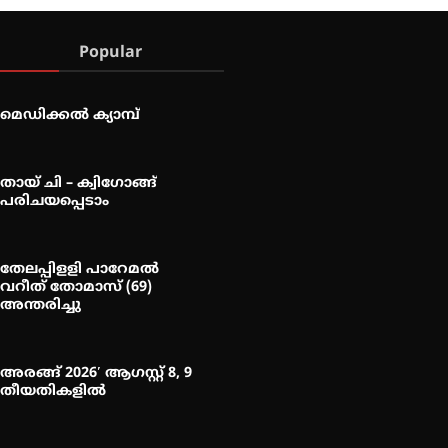
Popular
മെഡിക്കൽ ക്യാമ്പ്
തായ് ചി – ക്വിഗോങ്ങ്
പരിചയപ്പെടാം
തേലപ്പിളളി പാറേമൽ
വറീത് തോമാസ് (69)
അന്തരിച്ചു
അരങ്ങ് 2026′ ആഗസ്റ്റ് 8, 9
തീയതികളിൽ