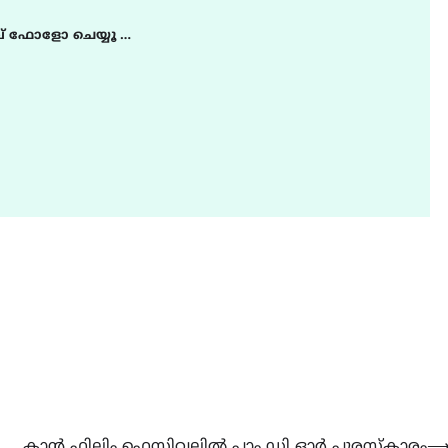
് ഫോളോ ചെയ്യൂ …
കാൻ ഫിലിം ഫെസ്റ്റിവലിൽ പാം ഡി ഓർ പുരസ്കാരം