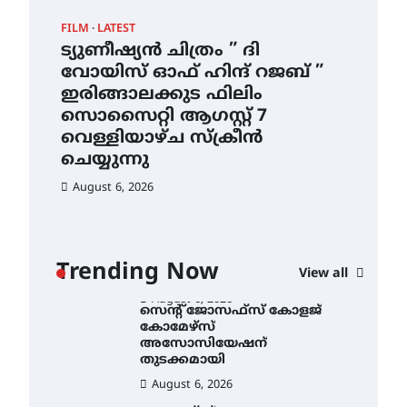
ഇടത്തരം മഴയ്ക്കും കാറ്റിനും
FILM
LATEST
CAM
സാധ്യത ഇരിങ്ങാലക്കുടയിൽ
4.4 മില്ലി മീറ്റർ മഴ ലഭിച്ചു
ട്യുണീഷ്യൻ ചിത്രം ” ദി
സെ
വോയിസ് ഓഫ് ഹിന്ദ് റജബ് ”
ക
August 6, 2026
ഇരിങ്ങാലക്കുട ഫിലിം
തു
ഐ.ഐ.ടി മദ്രാസ്സിൽ നിന്നും
സൊസൈറ്റി ആഗസ്റ്റ് 7
ഡോക്ടറേറ്റ് – ഇരിങ്ങാലക്കുട
Au
സ്വദേശി ആതിര എം കെ
വെള്ളിയാഴ്ച സ്‌ക്രീൻ
യുടെ നേട്ടം പ്രതിസന്ധികളോട്
ചെയ്യുന്നു
പൊരുതി
August 6, 2026
August 5, 2026
ട്യുണീഷ്യൻ ചിത്രം ” ദി
വോയിസ് ഓഫ് ഹിന്ദ് റജബ് ”
ഇരിങ്ങാലക്കുട ഫിലിം
സൊസൈറ്റി ആഗസ്റ്റ് 7
ാ
വെള്ളിയാഴ്ച സ്‌ക്രീൻ
Trending Now
View all
ചെയ്യുന്നു
ൻ
August 6, 2026
സെന്റ് ജോസഫ്സ് കോളജ്
കോമേഴ്‌സ്
അസോസിയേഷന്
തുടക്കമായി
August 6, 2026