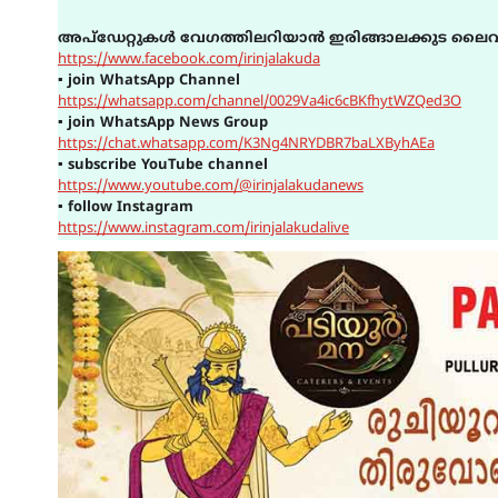
അപ്ഡേറ്റുകൾ വേഗത്തിലറിയാൻ ഇരിങ്ങാലക്കുട ലൈവ
https://www.facebook.com/irinjalakuda
▪
join WhatsApp Channel
https://whatsapp.com/channel/0029Va4ic6cBKfhytWZQed3O
▪
join WhatsApp News Group
https://chat.whatsapp.com/K3Ng4NRYDBR7baLXByhAEa
▪
subscribe YouTube channel
https://www.youtube.com/@irinjalakudanews
▪
follow Instagram
https://www.instagram.com/irinjalakudalive