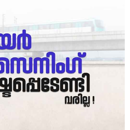
AWARD
EXCLUSIVE
LATEST
ഐ.ഐ.ടി മദ്രാസ്സിൽ നിന്നു
ഡോക്ടറേറ്റ് – ഇരിങ്ങാലക്കു
സ്വദേശി ആതിര എം കെ
യുടെ നേട്ടം പ്രതിസന്ധികളോ
പൊരുതി
August 5, 2026