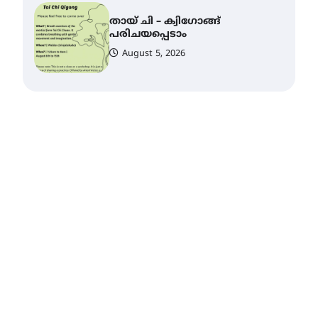
കോമേഴ്സ്
എക്സ്പോയുമായി എസ്
എൻ ഹയർ സെക്കൻഡറി
വിദ്യാർത്ഥികൾ
August 6, 2026
സർഗ്ഗസാഹിതി-
കവിതാസംഗമം 2026 കവിതാ
ചർച്ച കാട്ടൂർ, ടി. കെ. ബാലൻ
ഹാളിൽ 16ന്
August 6, 2026
ഇടത്തരം മഴയ്ക്കും കാറ്റിനും
സാധ്യത ഇരിങ്ങാലക്കുടയിൽ
4.4 മില്ലി മീറ്റർ മഴ ലഭിച്ചു
August 6, 2026
ഐ.ഐ.ടി മദ്രാസ്സിൽ നിന്നും
ഡോക്ടറേറ്റ് – ഇരിങ്ങാലക്കുട
സ്വദേശി ആതിര എം കെ
യുടെ നേട്ടം പ്രതിസന്ധികളോട്
പൊരുതി
August 5, 2026