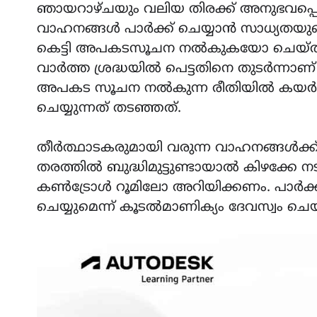
ഞായറാഴ്ചയും വലിയ തിരക്ക് അനുഭവപ്പെ
വാഹനങ്ങൾ പാർക്ക് ചെയ്യാൻ സാധ്യതയുണ്ട
കെട്ടി അപകടസൂചന നൽകുകയോ ചെയ്താൽ
വാർത്ത ശ്രദ്ധയിൽ പെട്ടതിനെ തുടർന്ന
അപകട സൂചന നൽകുന്ന രീതിയിൽ കയർ കെട
ചെയ്യുന്നത് തടഞ്ഞത്.
തീർത്ഥാടകരുമായി വരുന്ന വാഹനങ്ങൾക്ക്
തരത്തിൽ ബുദ്ധിമുട്ടുണ്ടായാൽ കിഴക്
കൺട്രോൾ റൂമിലോ അറിയിക്കണം. പാർക്കിം
ചെയ്യുമെന്ന് കൂടൽമാണിക്യം ദേവസ്വം 