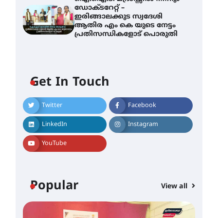
ഡോക്ടറേറ്റ് –
ഇരിങ്ങാലക്കുട സ്വദേശി
ആതിര എം കെ യുടെ നേട്ടം
പ്രതിസന്ധികളോട് പൊരുതി
സർഗ്ഗസാഹിതി-
കവിതാസംഗമം 2026 കവിതാ
Get In Touch
ചർച്ച കാട്ടൂർ, ടി. കെ. ബാലൻ
ഹാളിൽ 16ന്
August 6, 2026
Twitter
Facebook
ഇടത്തരം മഴയ്ക്കും കാറ്റിനും
LinkedIn
Instagram
സാധ്യത ഇരിങ്ങാലക്കുടയിൽ
4.4 മില്ലി മീറ്റർ മഴ ലഭിച്ചു
YouTube
August 6, 2026
ഐ.ഐ.ടി മദ്രാസ്സിൽ നിന്നും
ഡോക്ടറേറ്റ് – ഇരിങ്ങാലക്കുട
Popular
സ്വദേശി ആതിര എം കെ
View all
യുടെ നേട്ടം പ്രതിസന്ധികളോട്
പൊരുതി
August 5, 2026