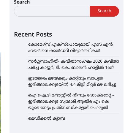
Search
Search
Recent Posts
കോമേഴ്സ് എക്സ്പോയുമായി എസ് എൻ
ഹയർ സെക്കൻഡറി വിദ്യാർത്ഥികൾ
സർഗ്ഗസാഹിതി- കവിതാസംഗമം 2026 കവിതാ
ചർച്ച കാട്ടൂർ, ടി. കെ. ബാലൻ ഹാളിൽ 16ന്
ഇടത്തരം മഴയ്ക്കും കാറ്റിനും സാധ്യത
ഇരിങ്ങാലക്കുടയിൽ 4.4 മില്ലി മീറ്റർ മഴ ലഭിച്ചു
ഐ.ഐ.ടി മദ്രാസ്സിൽ നിന്നും ഡോക്ടറേറ്റ് –
ഇരിങ്ങാലക്കുട സ്വദേശി ആതിര എം കെ
യുടെ നേട്ടം പ്രതിസന്ധികളോട് പൊരുതി
മെഡിക്കൽ ക്യാമ്പ്