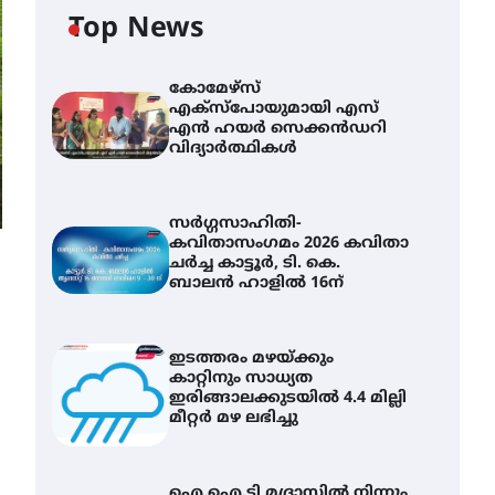
Top News
കോമേഴ്സ്
എക്സ്പോയുമായി എസ്
എൻ ഹയർ സെക്കൻഡറി
വിദ്യാർത്ഥികൾ
സർഗ്ഗസാഹിതി-
കവിതാസംഗമം 2026 കവിതാ
ചർച്ച കാട്ടൂർ, ടി. കെ.
ബാലൻ ഹാളിൽ 16ന്
ഇടത്തരം മഴയ്ക്കും
കാറ്റിനും സാധ്യത
ഇരിങ്ങാലക്കുടയിൽ 4.4 മില്ലി
മീറ്റർ മഴ ലഭിച്ചു
ഐ.ഐ.ടി മദ്രാസ്സിൽ നിന്നും