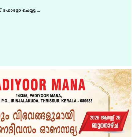
് ഫോളോ ചെയ്യൂ …