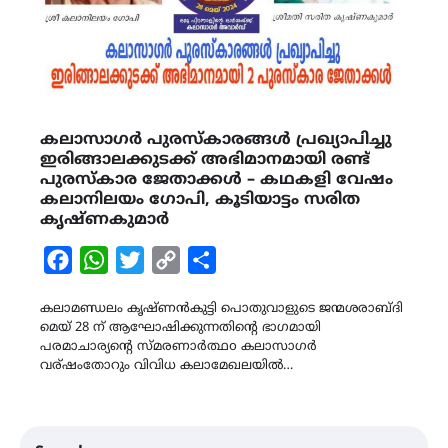
കലാസാഗർ പുരസ്‌കാരങ്ങൾ പ്രഖ്യാപിച്ചു
ഇരിങ്ങാലക്കുടക്ക് അഭിമാനമായി രണ്ട്
പുരസ്കാര ജേതാക്കൾ – കഥകളി വേഷം
കലാനിലയം ഗോപി, കൂടിയാട്ടം സരിത
കൃഷ്ണകുമാർ
Facebook
WhatsApp
Twitter
Copy
Share
Link
കലാമണ്ഡലം കൃഷ്ണൻകുട്ടി പൊതുവാളുടെ ജന്മശരാബ്ദി
മെയ് 28 ന് ആഘോഷിക്കുന്നതിന്റെ ഭാഗമായി
പരമാചാര്യന്റെ സ്മരണാർത്ഥo കലാസാഗർ
വര്ഷംതോറും വിവിധ കലാമേഖലയിൽ…