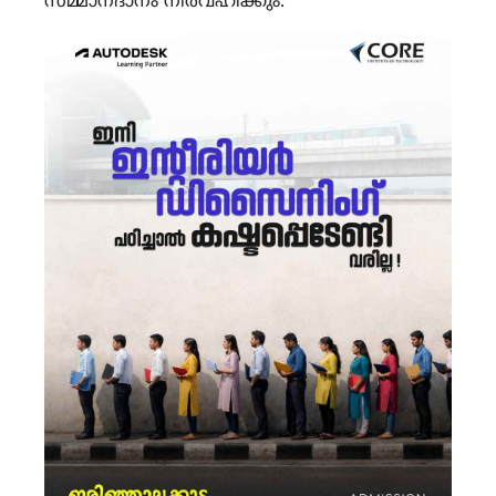
സമ്മാനദാനം നിർവഹിക്കും.