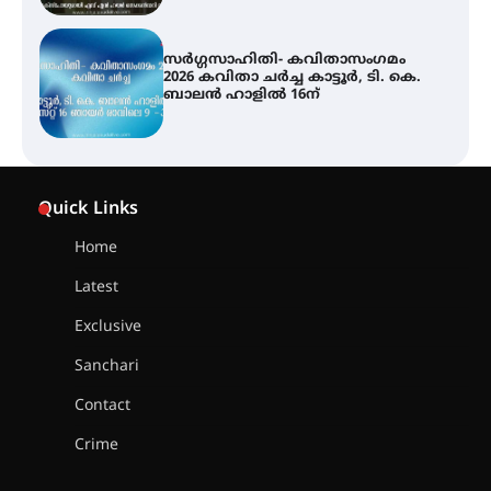
ശക്തമായ മഴ തുടരുന്നു – തൃശൂർ
ജില്ലയിൽ എല്ലാ വിദ്യാഭ്യാസ
സ്ഥാപനങ്ങൾക്കും ശനിയാഴ്ച
അവധി
എം.ജി. യൂണിവേഴ്‌സിറ്റിയിൽ നിന്ന്
ഇംഗ്ളീഷ് സാഹിത്യത്തിൽ
Quick Links
ഡോക്ടറേറ്റ് നേടിയ എൻ. ആര്യ
Home
Latest
ട്യുണീഷ്യൻ ചിത്രം ” ദി വോയിസ്
ഓഫ് ഹിന്ദ് റജബ് ” ഇരിങ്ങാലക്കുട
Exclusive
ഫിലിം സൊസൈറ്റി ആഗസ്റ്റ് 7
വെള്ളിയാഴ്ച സ്‌ക്രീൻ ചെയ്യുന്നു
Sanchari
Contact
സെന്റ് ജോസഫ്സ് കോളജ്
Crime
കോമേഴ്‌സ് അസോസിയേഷന്
തുടക്കമായി