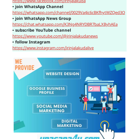
https://www.facebook.com/irinjalakuda
▪
join WhatsApp Channel
https://whatsapp.com/channel/0029Va4ic6cBKfhytWZQed3O
▪
join WhatsApp News Group
https://chat.whatsapp.com/K3Ng4NRYDBR7baLXByhAEa
▪
subscribe YouTube channel
https://www.youtube.com/@irinjalakudanews
▪
follow Instagram
https://www.instagram.com/irinjalakudalive