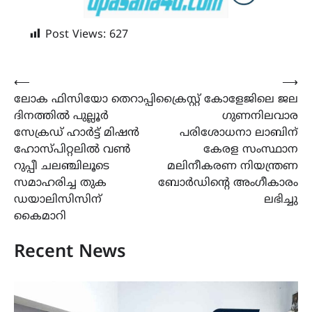
Post Views:
627
Post
⟵
⟶
ലോക ഫിസിയോ തെറാപ്പി
ക്രൈസ്റ്റ് കോളേജിലെ ജല
navigation
ദിനത്തിൽ പുല്ലൂർ
ഗുണനിലവാര
സേക്രഡ് ഹാർട്ട് മിഷൻ
പരിശോധനാ ലാബിന്
ഹോസ്പിറ്റലിൽ വൺ
കേരള സംസ്ഥാന
റുപ്പീ ചലഞ്ചിലൂടെ
മലിനീകരണ നിയന്ത്രണ
സമാഹരിച്ച തുക
ബോർഡിന്റെ അംഗീകാരം
ഡയാലിസിസിന്
ലഭിച്ചു
കൈമാറി
Recent News