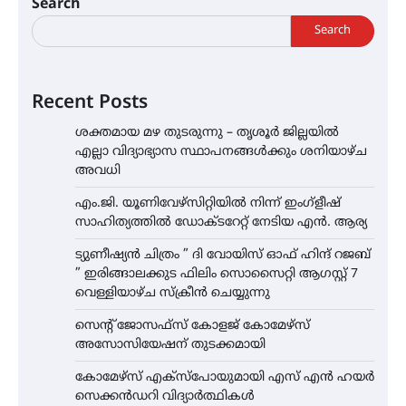
Search
Search
Recent Posts
ശക്തമായ മഴ തുടരുന്നു – തൃശൂർ ജില്ലയിൽ
എല്ലാ വിദ്യാഭ്യാസ സ്ഥാപനങ്ങൾക്കും ശനിയാഴ്ച
അവധി
എം.ജി. യൂണിവേഴ്‌സിറ്റിയിൽ നിന്ന് ഇംഗ്ളീഷ്
സാഹിത്യത്തിൽ ഡോക്ടറേറ്റ് നേടിയ എൻ. ആര്യ
ട്യുണീഷ്യൻ ചിത്രം ” ദി വോയിസ് ഓഫ് ഹിന്ദ് റജബ്
” ഇരിങ്ങാലക്കുട ഫിലിം സൊസൈറ്റി ആഗസ്റ്റ് 7
വെള്ളിയാഴ്ച സ്‌ക്രീൻ ചെയ്യുന്നു
സെന്റ് ജോസഫ്സ് കോളജ് കോമേഴ്‌സ്
അസോസിയേഷന് തുടക്കമായി
കോമേഴ്സ് എക്സ്പോയുമായി എസ് എൻ ഹയർ
സെക്കൻഡറി വിദ്യാർത്ഥികൾ