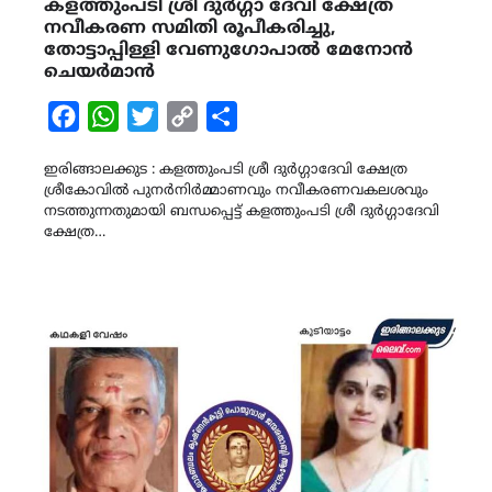
കളത്തുംപടി ശ്രീ ദുർഗ്ഗാ ദേവി ക്ഷേത്ര
നവീകരണ സമിതി രൂപീകരിച്ചു,
തോട്ടാപ്പിള്ളി വേണുഗോപാൽ മേനോൻ
ചെയർമാൻ
Facebook
WhatsApp
Twitter
Copy
Share
Link
ഇരിങ്ങാലക്കുട : കളത്തുംപടി ശ്രീ ദുർഗ്ഗാദേവി ക്ഷേത്ര
ശ്രീകോവിൽ പുനർനിർമ്മാണവും നവീകരണവകലശവും
നടത്തുന്നതുമായി ബന്ധപ്പെട്ട് കളത്തുംപടി ശ്രീ ദുർഗ്ഗാദേവി
ക്ഷേത്ര…