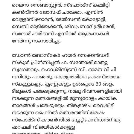
ലൈസ സെബാസ്റ്റ്യൻ, സ്പോർട്സ് കമ്മിറ്റി
കൺവീനർ ജോസഫ് ചാക്കോ, എബിൻ
വെള്ളാനിക്കാരൻ, ടെൽസൺ കോട്ടോളി,
സെബി മാളിയേക്കൽ, ശിവപ്രസാദ് ശ്രീധരൻ,
സന്ദേശ് ഹരിദാസ് എന്നിവർ ആശംസകൾ
നേർന്നു സംസാരിച്ചു.
ഡോൺ ബോസ്കോ ഹയർ സെക്കൻഡറി
സ്കൂൾ പ്രിൻസിപ്പൽ ഫ. സന്തോഷ് മാത്യു
സ്വാഗതവും. ഹെഡ്മിസ്ട്രസ് സി. ഓമന വി പി
നന്ദിയും പറഞ്ഞു. കേരളത്തിലെ പ്രശസ്തരായ
സ്കൂളുകളും, ക്ലബ്ബുകളും ഉൾപ്പെടെ 30 ഓളം
ടീമുകൾ പങ്കെടുക്കുന്നു. നാലു ദിവസങ്ങളിലായി
നടക്കുന്ന മത്സരങ്ങളിൽ മുന്നൂറോളം കായിക
താരങ്ങൾ പങ്കെടുക്കും. തിങ്കളാഴ്ച വൈകിട്ട്
നടക്കുന്ന ഫൈനൽ മത്സരത്തിന് ശേഷം
സ്പോർട്സ് കൗൺസിൽ സ്റ്റേറ്റ് പ്രസിഡൻറ് യു.
ഷറഫലി വിജയികൾക്കുള്ള