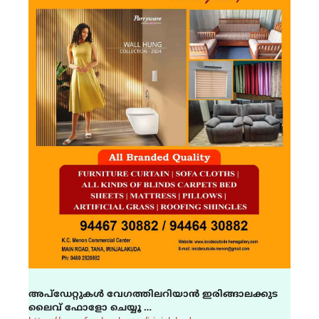
അപ്ഡേറ്റുകൾ വേഗത്തിലറിയാൻ ഇരിങ്ങാലക്കുട
ലൈവ് ഫോളോ ചെയ്യൂ …