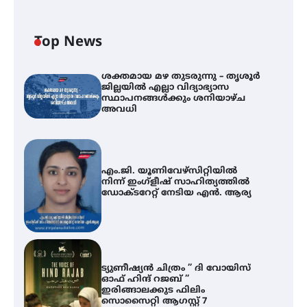
Top News
ശക്തമായ മഴ തുടരുന്നു – തൃശൂർ
ജില്ലയിൽ എല്ലാ വിദ്യാഭ്യാസ
സ്ഥാപനങ്ങൾക്കും ശനിയാഴ്ച
അവധി
എം.ജി. യൂണിവേഴ്‌സിറ്റിയിൽ
നിന്ന് ഇംഗ്ളീഷ് സാഹിത്യത്തിൽ
ഡോക്ടറേറ്റ് നേടിയ എൻ. ആര്യ
ട്യുണീഷ്യൻ ചിത്രം ” ദി വോയിസ്
ഓഫ് ഹിന്ദ് റജബ് ”
ഇരിങ്ങാലക്കുട ഫിലിം
സൊസൈറ്റി ആഗസ്റ്റ് 7