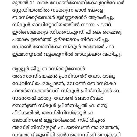
മുതൽ 11 വരെ ഡോൺബോസ്കോ ഇൻഡോർ
സ്റ്റേഡിയത്തിൽ നടക്കുന്ന ഓൾ കേരള
ബാസ്ക്കറ്റ്ബോൾ ടൂർണ്ണമെൻറ് ആരംഭിച്ചു.
സ്കൂൾ ഓഡിറ്റോറിയത്തിൽ നടന്ന ചടങ്ങ്
ഇരിങ്ങാലക്കുട ഡി.വൈ.എസ്‌. പി.കെ ഷൈജു
പതാക ഉയർത്തി ഉദ്ഘാടനം നിർവഹിച്ചു.
ഡോൺ ബോസ്കോ സ്കൂൾ മാനേജർ ഫാ.
ഇമ്മാനുവൽ വട്ടക്കുന്നിൽ അധ്യക്ഷത വഹിച്ചു.
തൃശ്ശൂർ ജില്ല ബാസ്ക്കറ്റ്ബോൾ
അസോസിയേഷൻ പ്രസിഡൻറ് ഡോ. രാജു
ഡേവിസ് പെരേപ്പാടൻ, ഡോൺ ബോസ്കോ
ഹയർസെക്കൻഡറി സ്കൂൾ പ്രിൻസിപ്പാൾ ഫ.
സന്തോഷ് മാത്യു, ഡോൺ ബോസ്കോ
സെൻട്രൽ സ്കൂൾ പ്രിൻസിപ്പൽ ഫ. മനു
പീടികയിൽ, അഡ്മിനിസ്ട്രേറ്റർ ഫ.
ജോയിസൺ മുളവരിക്കൽ, സ്പിരിച്ചൽ
അഡ്മിനിസ്ട്രേറ്റർ ഫ. ജയ്സൺ താഴത്തേത്,
ഡയമണ്ട് ജൂബിലി ഓർഗനൈസിംഗ് സെക്രട്ടറി