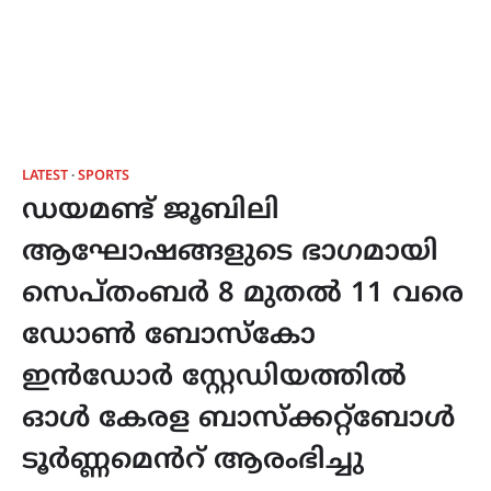
LATEST
SPORTS
ഡയമണ്ട് ജൂബിലി
ആഘോഷങ്ങളുടെ ഭാഗമായി
സെപ്തംബർ 8 മുതൽ 11 വരെ
ഡോൺ ബോസ്കോ
ഇൻഡോർ സ്റ്റേഡിയത്തിൽ
ഓൾ കേരള ബാസ്ക്കറ്റ്ബോൾ
ടൂർണ്ണമെൻറ് ആരംഭിച്ചു