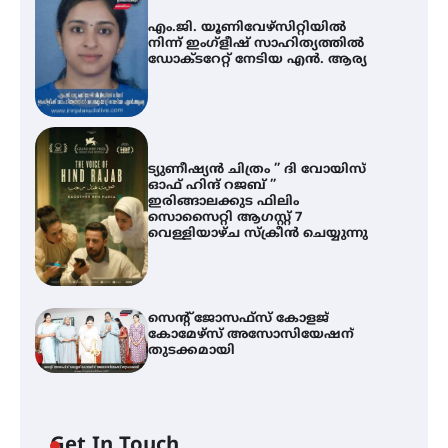
എം.ജി. യൂണിവേഴ്‌സിറ്റിയിൽ
നിന്ന് ഇംഗ്ളീഷ് സാഹിത്യത്തിൽ
ഡോക്ടറേറ്റ് നേടിയ എൻ. ആര്യ
ട്യുണീഷ്യൻ ചിത്രം ” ദി വോയിസ്
ഓഫ് ഹിന്ദ് റജബ് ”
ഇരിങ്ങാലക്കുട ഫിലിം
സൊസൈറ്റി ആഗസ്റ്റ് 7
വെള്ളിയാഴ്ച സ്‌ക്രീൻ ചെയ്യുന്നു
സെന്റ് ജോസഫ്സ് കോളജ്
കോമേഴ്‌സ് അസോസിയേഷന്
തുടക്കമായി
എം.ജി. യൂണിവേഴ്‌സിറ്റിയിൽ നിന്ന്
ഇംഗ്ളീഷ് സാഹിത്യത്തിൽ
ഡോക്ടറേറ്റ് നേടിയ എൻ. ആര്യ
Get In Touch