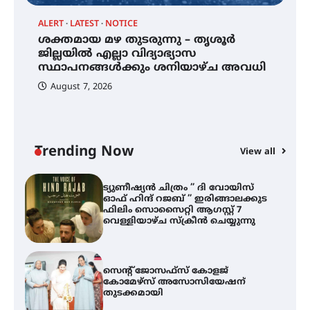
ALERT
LATEST
NOTICE
ശക്തമായ മഴ തുടരുന്നു – തൃശൂർ
്
ശക്തമായ മഴ തുടരുന്നു – തൃശൂർ
ജില്ലയിൽ എല്ലാ വിദ്യാഭ്യാസ
ജില്ലയിൽ എല്ലാ വിദ്യാഭ്യാസ
സ്ഥാപനങ്ങൾക്കും ശനിയാഴ്ച
സ്ഥാപനങ്ങൾക്കും ശനിയാഴ്ച അവധി
അവധി
August 7, 2026
എം.ജി. യൂണിവേഴ്‌സിറ്റിയിൽ നിന്ന്
ഇംഗ്ളീഷ് സാഹിത്യത്തിൽ
ഡോക്ടറേറ്റ് നേടിയ എൻ. ആര്യ
Trending Now
View all
ട്യുണീഷ്യൻ ചിത്രം ” ദി വോയിസ്
A
ഓഫ് ഹിന്ദ് റജബ് ” ഇരിങ്ങാലക്കുട
എ
ഫിലിം സൊസൈറ്റി ആഗസ്റ്റ് 7
ഇ
വെള്ളിയാഴ്ച സ്‌ക്രീൻ ചെയ്യുന്നു
ന
സെന്റ് ജോസഫ്സ് കോളജ്
കോമേഴ്‌സ് അസോസിയേഷന്
തുടക്കമായി