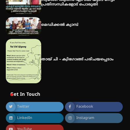
സ്വദേശി ആതിര എം കെ യുടെ നേട്ടം
പ്രതിസന്ധികളോട് പൊരുതി
മെഡിക്കൽ ക്യാമ്പ്
തായ് ചി – ക്വിഗോങ്ങ് പരിചയപ്പെടാം
Get In Touch
Twitter
Facebook
LinkedIn
Instagram
YouTube