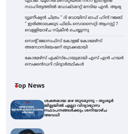
എം.ജി. യൂണിവേഴ്‌സിറ്റിയിൽ നിന്ന് ഇംഗ്ളീഷ്
സാഹിത്യത്തിൽ ഡോക്ടറേറ്റ് നേടിയ എൻ. ആര്യ
ട്യുണീഷ്യൻ ചിത്രം ” ദി വോയിസ് ഓഫ് ഹിന്ദ് റജബ്
” ഇരിങ്ങാലക്കുട ഫിലിം സൊസൈറ്റി ആഗസ്റ്റ് 7
വെള്ളിയാഴ്ച സ്‌ക്രീൻ ചെയ്യുന്നു
സെന്റ് ജോസഫ്സ് കോളജ് കോമേഴ്‌സ്
അസോസിയേഷന് തുടക്കമായി
കോമേഴ്സ് എക്സ്പോയുമായി എസ് എൻ ഹയർ
സെക്കൻഡറി വിദ്യാർത്ഥികൾ
Top News
ശക്തമായ മഴ തുടരുന്നു – തൃശൂർ
ജില്ലയിൽ എല്ലാ വിദ്യാഭ്യാസ
സ്ഥാപനങ്ങൾക്കും ശനിയാഴ്ച
അവധി