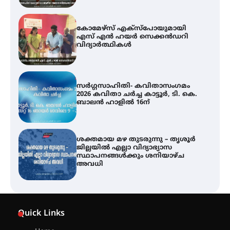
കോമേഴ്സ് എക്സ്പോയുമായി
എസ് എൻ ഹയർ സെക്കൻഡറി
വിദ്യാർത്ഥികൾ
സർഗ്ഗസാഹിതി- കവിതാസംഗമം
2026 കവിതാ ചർച്ച കാട്ടൂർ, ടി. കെ.
ബാലൻ ഹാളിൽ 16ന്
ശക്തമായ മഴ തുടരുന്നു – തൃശൂർ
ജില്ലയിൽ എല്ലാ വിദ്യാഭ്യാസ
സ്ഥാപനങ്ങൾക്കും ശനിയാഴ്ച
അവധി
എം.ജി. യൂണിവേഴ്‌സിറ്റിയിൽ നിന്ന്
ഇംഗ്ളീഷ് സാഹിത്യത്തിൽ
Quick Links
ഡോക്ടറേറ്റ് നേടിയ എൻ. ആര്യ