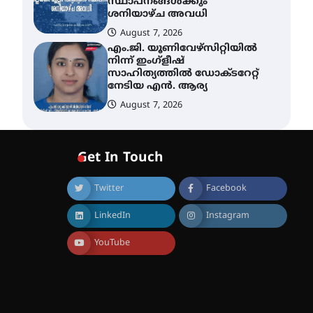
സ്ഥാപനങ്ങൾക്കും
ശനിയാഴ്ച അവധി
August 7, 2026
എം.ജി. യൂണിവേഴ്‌സിറ്റിയിൽ
നിന്ന് ഇംഗ്ളീഷ്
സാഹിത്യത്തിൽ ഡോക്ടറേറ്റ്
നേടിയ എൻ. ആര്യ
August 7, 2026
ഇരിങ്ങാലക്കുട – ഗുരുവായൂർ
– താനൂർ റെയിൽപാത
Get In Touch
യാഥാർത്ഥ്യമാകുന്നു
August 9, 2026
Twitter
Facebook
LinkedIn
Instagram
തിരനോട്ടം ‘അരങ്ങ് 2026’
ഉണർന്നു
YouTube
August 8, 2026
ഐ.ടി.യു. ബാങ്കിലെ
നിക്ഷേപകർക്ക് പണം
തിരികെ ലഭ്യമാക്കാൻ കേന്ദ്ര-
കേരള സർക്കാരുകൾ
അടിയന്തരമായി