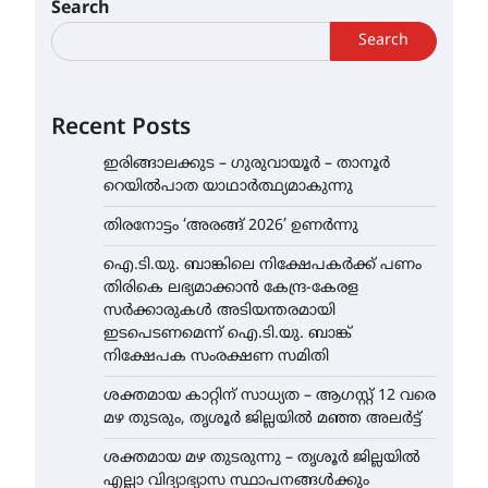
Search
Search
Recent Posts
ഇരിങ്ങാലക്കുട – ഗുരുവായൂർ – താനൂർ
റെയിൽപാത യാഥാർത്ഥ്യമാകുന്നു
തിരനോട്ടം ‘അരങ്ങ് 2026’ ഉണർന്നു
ഐ.ടി.യു. ബാങ്കിലെ നിക്ഷേപകർക്ക് പണം
തിരികെ ലഭ്യമാക്കാൻ കേന്ദ്ര-കേരള
സർക്കാരുകൾ അടിയന്തരമായി
ഇടപെടണമെന്ന് ഐ.ടി.യു. ബാങ്ക്
നിക്ഷേപക സംരക്ഷണ സമിതി
ശക്തമായ കാറ്റിന് സാധ്യത – ആഗസ്റ്റ് 12 വരെ
മഴ തുടരും, തൃശൂർ ജില്ലയിൽ മഞ്ഞ അലർട്ട്
ശക്തമായ മഴ തുടരുന്നു – തൃശൂർ ജില്ലയിൽ
എല്ലാ വിദ്യാഭ്യാസ സ്ഥാപനങ്ങൾക്കും