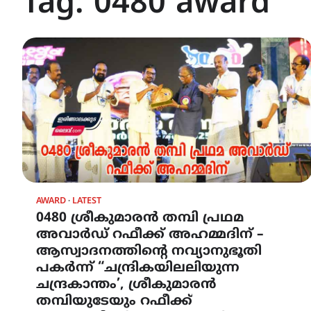
Tag:
0480 award
AWARD
LATEST
0480 ശ്രീകുമാരൻ തമ്പി പ്രഥമ
അവാർഡ് റഫീക്ക് അഹമ്മദിന് –
ആസ്വാദനത്തിന്റെ നവ്യാനുഭൂതി
പകർന്ന് “ചന്ദ്രികയിലലിയുന്ന
ചന്ദ്രകാന്തം’, ശ്രീകുമാരൻ
തമ്പിയുടേയും റഫീക്ക്