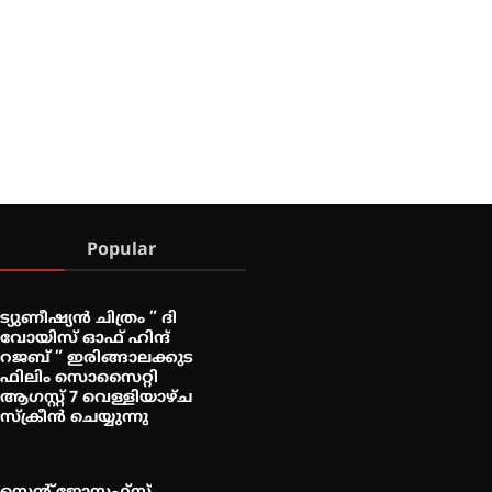
Popular
ട്യുണീഷ്യൻ ചിത്രം ” ദി
വോയിസ് ഓഫ് ഹിന്ദ്
റജബ് ” ഇരിങ്ങാലക്കുട
ഫിലിം സൊസൈറ്റി
ആഗസ്റ്റ് 7 വെള്ളിയാഴ്ച
സ്‌ക്രീൻ ചെയ്യുന്നു