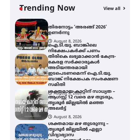
യാഥാർത്ഥ്യമാകുന്നു
Trending Now
View all
August 9, 2026
തിരനോട്ടം ‘അരങ്ങ് 2026’
ഉണർന്നു
August 8, 2026
ഐ.ടി.യു. ബാങ്കിലെ
നിക്ഷേപകർക്ക് പണം
തിരികെ ലഭ്യമാക്കാൻ കേന്ദ്ര-
കേരള സർക്കാരുകൾ
അടിയന്തരമായി
ഇടപെടണമെന്ന് ഐ.ടി.യു.
ബാങ്ക് നിക്ഷേപക സംരക്ഷണ
സമിതി
ശക്തമായ കാറ്റിന് സാധ്യത –
August 8, 2026
ആഗസ്റ്റ് 12 വരെ മഴ തുടരും,
തൃശൂർ ജില്ലയിൽ മഞ്ഞ
അലർട്ട്
August 8, 2026
ശക്തമായ മഴ തുടരുന്നു –
തൃശൂർ ജില്ലയിൽ എല്ലാ
വിദ്യാഭ്യാസ