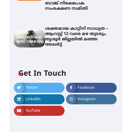
ബാങ്ക് നിക്ഷേപക
സംരക്ഷണ സമിതി
ശക്തമായ കാറ്റിന് സാധ്യത –
ആഗസ്റ്റ് 12 വരെ മഴ തുടരും,
തൃശൂർ ജില്ലയിൽ മഞ്ഞ
അലർട്ട്
Get In Touch
Twitter
Facebook
തിരനോട്ടം ‘അരങ്ങ് 2026’
ഉണർന്നു
LinkedIn
Instagram
August 8, 2026
ഐ.ടി.യു. ബാങ്കിലെ
YouTube
നിക്ഷേപകർക്ക് പണം
തിരികെ ലഭ്യമാക്കാൻ കേന്ദ്ര-
കേരള സർക്കാരുകൾ
അടിയന്തരമായി