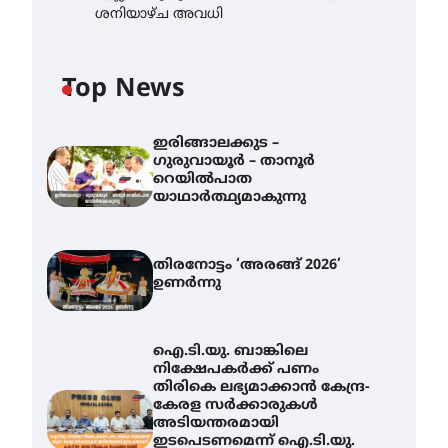
ശനിയാഴ്ച അവധി
Top News
ഇരിങ്ങാലക്കുട –
ഗുരുവായൂർ – താനൂർ
റെയിൽപാത
യാഥാർത്ഥ്യമാകുന്നു
തിരനോട്ടം ‘അരങ്ങ് 2026’
ഉണർന്നു
ഐ.ടി.യു. ബാങ്കിലെ
നിക്ഷേപകർക്ക് പണം
തിരികെ ലഭ്യമാക്കാൻ കേന്ദ്ര-
കേരള സർക്കാരുകൾ
അടിയന്തരമായി
ഇടപെടണമെന്ന് ഐ.ടി.യു.