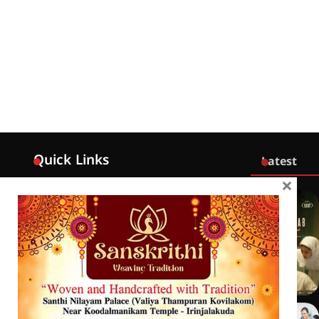
Quick Links
Latest
×
Home
Latest
Exclusive
Sanchari
Contact
Crime